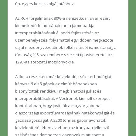
ún. egyes kocsi szolgáltatáshoz.
Az RCH forgalmának 80%-a nemzetközi fuvar, ezért
kiemelkedő feladatának tartja járműparkja
interoperabilitásának állandó fejlesztését. Az
üzembehelyezési folyamattal egy időben megkezdte
saját mozdonyvezetőinek felkészítését is: mostanáig a
társaság 115 szakembere szerzett típusismeretet az
1293-as sorozatú mozdonyokra.
A flotta részeként már közlekedő, csúcstechnológiát
képviselő első gépek az elmúlt hónapokban
bizonyították rendkívüli megbízhatóságukat és
interoperabilitásukat. A Vectronok kiemelt szerepet
kaptak abban, hogy javítsák a magyar gabona
olaszországi exportfuvarozásának hatékonyságát és
gazdaságosságát. A 2200 tonnás gabonavonatok
közlekedtetésében az ebben az irányban jellemző
szélsőséges domborzati viszonyok miatt esett a