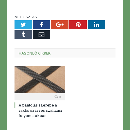
MEGOSZTÁS
Twitter
Facebook
Google+
Pinterest
LinkedIn
Tumblr
E-
mail
HASONLÓ CIKKEK
0
A pántolás szerepe a
raktározási és szállítási
folyamatokban