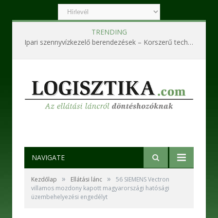
TRENDING
Ipari szennyvízkezelő berendezések – Korszerű technológiák a hatékony és fenntartható működésért
NAVIGATE
»
»
Kezdőlap
Ellátási lánc
56 SIEMENS Vectron
villamos mozdony kapott magyarországi hatósági
üzembehelyezési engedélyt