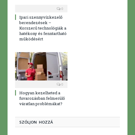
0
Ipari szennyvízkezelő
berendezések –
Korszerű technológiák a
hatékony és fenntartható
működésért
0
Hogyan kezelheted a
fuvarozásban felmerülő
váratlan problémákat?
SZÓLJON HOZZÁ