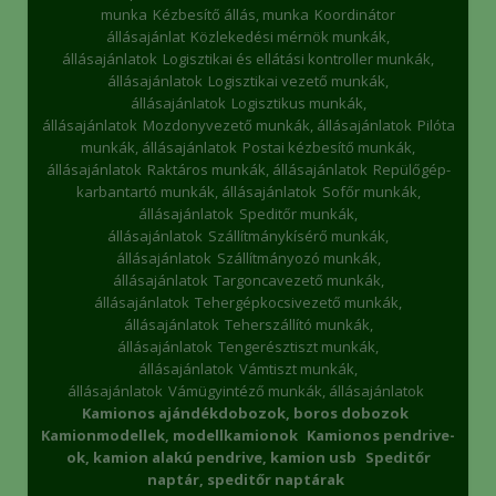
munka
Kézbesítő állás, munka
Koordinátor
állásajánlat
Közlekedési mérnök munkák,
állásajánlatok
Logisztikai és ellátási kontroller munkák,
állásajánlatok
Logisztikai vezető munkák,
állásajánlatok
Logisztikus munkák,
állásajánlatok
Mozdonyvezető munkák, állásajánlatok
Pilóta
munkák, állásajánlatok
Postai kézbesítő munkák,
állásajánlatok
Raktáros munkák, állásajánlatok
Repülőgép-
karbantartó munkák, állásajánlatok
Sofőr munkák,
állásajánlatok
Speditőr munkák,
állásajánlatok
Szállítmánykísérő munkák,
állásajánlatok
Szállítmányozó munkák,
állásajánlatok
Targoncavezető munkák,
állásajánlatok
Tehergépkocsivezető munkák,
állásajánlatok
Teherszállító munkák,
állásajánlatok
Tengerésztiszt munkák,
állásajánlatok
Vámtiszt munkák,
állásajánlatok
Vámügyintéző munkák, állásajánlatok
Kamionos ajándékdobozok, boros dobozok
Kamionmodellek, modellkamionok
Kamionos pendrive-
ok, kamion alakú pendrive, kamion usb
Speditőr
naptár, speditőr naptárak