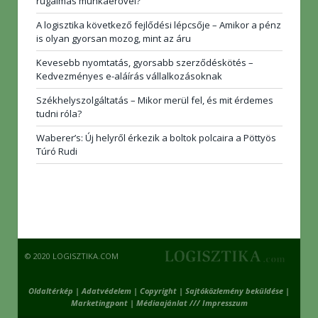
rugalmas munkaerővel?
A logisztika következő fejlődési lépcsője – Amikor a pénz
is olyan gyorsan mozog, mint az áru
Kevesebb nyomtatás, gyorsabb szerződéskötés –
Kedvezményes e-aláírás vállalkozásoknak
Székhelyszolgáltatás – Mikor merül fel, és mit érdemes
tudni róla?
Waberer’s: Új helyről érkezik a boltok polcaira a Pöttyös
Túró Rudi
© 2020 LOGISZTIKA.COM
Oldaltérkép
|
Adatvédelem
|
Copyright
|
Sajtóközlemény beküldése
|
Marketingpont
|
Médiaajánlat /// Impresszum