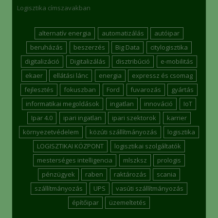
Logisztika címszavakban
alternatív energia
automatizálás
autóipar
beruházás
beszerzés
Big Data
citylogisztika
digitalizáció
Digitalizálás
disztribúció
e-mobilitás
ekaer
ellátási lánc
energia
expressz és csomag
fejlesztés
fokuszban
Ford
fuvarozás
gyártás
informatikai megoldások
ingatlan
innováció
IoT
Ipar 4.0
ipari ingatlan
ipari szektorok
karrier
környezetvédelem
közúti szállítmányozás
logisztika
LOGISZTIKAI KÖZPONT
logisztikai szolgáltatók
mesterséges intelligencia
mlszksz
prologis
pénzügyek
raben
raktározás
scania
szállítmányozás
UPS
vasúti szállítmányozás
építőipar
üzemeltetés