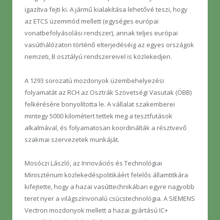
igazítva fejti ki. A jármű kialakítása lehetővé teszi, hogy
az ETCS üzemmód mellett (egységes európai
vonatbefolyásolási rendszer), annak teljes európai
vasúthálózaton történő elterjedéséig az egyes országok
nemzeti, B osztályú rendszereivel is közlekedjen.
A 1293 sorozatú mozdonyok üzembehelyezési
folyamatát az RCH az Osztrák Szövetségi Vasutak (ÖBB)
felkérésére bonyolította le. A vállalat szakemberei
mintegy 5000 kilométert tettek meg a tesztfutások
alkalmával, és folyamatosan koordinálták a résztvevő
szakmai szervezetek munkáját.
Mosóczi László, az Innovációs és Technológiai
Minisztérium közlekedéspolitikáért felelős államtitkára
kifejtette, hogy a hazai vasúttechnikában egyre nagyobb
teret nyer a világszínvonalú csúcstechnológia. A SIEMENS
Vectron mozdonyok mellett a hazai gyártású IC+