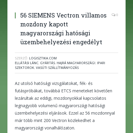
56 SIEMENS Vectron villamos
0
mozdony kapott
magyarországi hatósági
üzembehelyezési engedélyt
SZERZŐ:
LOGISZTIKA.COM
ELLÁTÁSI LÁNC
,
GYÁRTÁS
,
HAJRÁ MAGYARORSZÁG!
,
IPARI
SZEKTOROK
,
VASÚTI SZÁLLÍTMÁNYOZÁS
Az utolsó hatósági vizsgálatokat, fék- és
futáspróbákat, továbbá ETCS meneteket követően
lezárultak az eddigi, mozdonyokkal kapcsolatos
legnagyobb volumenű magyarországi hatósági
üzembehelyezési eljárások. Ezzel az 56 mozdonnyal
már több mint 200 Vectron közlekedhet a
magyarországi vonalhálózaton.