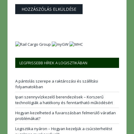
LEGFRISSEBB HÍREK A LOGISZTIKÁBAN
A pántolás szerepe a raktározási és szállítási
folyamatokban
Ipari szennyvízkezelő berendezések – Korszerű
technológiák a hatékony és fenntartható működésért
Hogyan kezelheted a fuvarozásban felmerülő váratlan
problémákat?
Logisztika nyáron – Hogyan kezeljük a csúcsterhelést