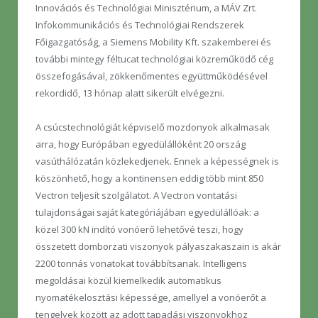
Innovációs és Technológiai Minisztérium, a MÁV Zrt.
Infokommunikációs és Technológiai Rendszerek
Főigazgatóság, a Siemens Mobility Kft. szakemberei és
további mintegy féltucat technológiai közreműködő cég
összefogásával, zökkenőmentes együttműködésével
rekordidő, 13 hónap alatt sikerült elvégezni.
A csúcstechnológiát képviselő mozdonyok alkalmasak
arra, hogy Európában egyedülállóként 20 ország
vasúthálózatán közlekedjenek. Ennek a képességnek is
köszönhető, hogy a kontinensen eddig több mint 850
Vectron teljesít szolgálatot. A Vectron vontatási
tulajdonságai saját kategóriájában egyedülállóak: a
közel 300 kN indító vonóerő lehetővé teszi, hogy
összetett domborzati viszonyok pályaszakaszain is akár
2200 tonnás vonatokat továbbítsanak. Intelligens
megoldásai közül kiemelkedik automatikus
nyomatékelosztási képessége, amellyel a vonóerőt a
tengelyek között az adott tapadási viszonyokhoz