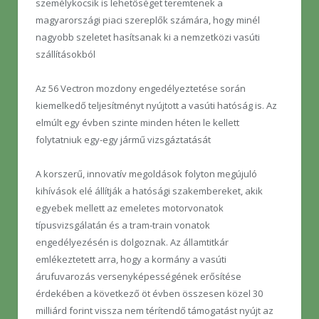
személykocsik is lehetőséget teremtenek a
magyarországi piaci szereplők számára, hogy minél
nagyobb szeletet hasítsanak ki a nemzetközi vasúti
szállításokból
Az 56 Vectron mozdony engedélyeztetése során
kiemelkedő teljesítményt nyújtott a vasúti hatóság is. Az
elmúlt egy évben szinte minden héten le kellett
folytatniuk egy-egy jármű vizsgáztatását
A korszerű, innovatív megoldások folyton megújuló
kihívások elé állítják a hatósági szakembereket, akik
egyebek mellett az emeletes motorvonatok
típusvizsgálatán és a tram-train vonatok
engedélyezésén is dolgoznak. Az államtitkár
emlékeztetett arra, hogy a kormány a vasúti
árufuvarozás versenyképességének erősítése
érdekében a következő öt évben összesen közel 30
milliárd forint vissza nem térítendő támogatást nyújt az