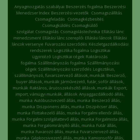
Anyagmozgatás szabályai
Beszerzés fogalma
Beszerzési
Menedzser Index
Beszerzési vezetők
Csomagszállítás
Csomagfeladás
Csomagkézbesítés
Csomagküldés
Csomagküldő
szolgálat
Csomagolás
Csomagolástechnika
Ellátási lánc
menedzsment
Ellátási lánc szereplői
Ellátási láncok
Ellátási
láncok versenye
Fuvarozási szerződés
Készletgazdálkodási
rendszerek
Logisztika fogalma
Logisztikai
ügyintéző
Logisztikai cégek
Raktározás
fogalma
Szállítmányozás fogalma
Szállítmányozási
cégek
Szállítmányozási szerződés
Logisztikus,
szállítmányozó, fuvarszervező állások, munkák
Beszerző,
buyer állások, munkák
Járművezető, futár, sofőr állások,
munkák
Raktáros, áruösszekészítő állások, munkák
Export,
import, vámügyi munkák, állások
Anyaggazdálkodó állás,
munka
Autóbuszvezető állás, munka
Beszerző állás,
munka
Diszponens állás, munka
Diszpécser állás,
munka
Flottakezelő állás, munka
Forgalmi ellenőr állás,
munka
Forgalmi szolgálattevő állás, munka
Forgalmista állás,
munka
Forgalomirányító állás, munka
Futár állás,
munka
Fuvarozó állás, munka
Fuvarszervező állás,
munka
Gépkocsivezető állás, munka
Kamionsofőr állás,