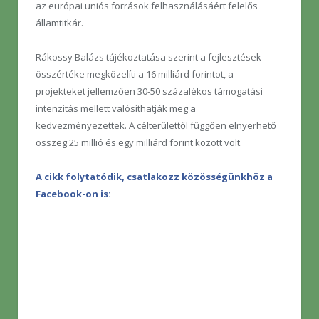
az európai uniós források felhasználásáért felelős
államtitkár.
Rákossy Balázs tájékoztatása szerint a fejlesztések
összértéke megközelíti a 16 milliárd forintot, a
projekteket jellemzően 30-50 százalékos támogatási
intenzitás mellett valósíthatják meg a
kedvezményezettek. A célterülettől függően elnyerhető
összeg 25 millió és egy milliárd forint között volt.
A cikk folytatódik, csatlakozz közösségünkhöz a
Facebook-on is: