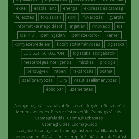
ekaer
ellátási lánc
energia
expressz és csomag
fejlesztés
fokuszban
Ford
fuvarozás
gyártás
informatikai megoldások
ingatlan
innováció
IoT
Ipar 4.0
ipari ingatlan
ipari szektorok
karrier
környezetvédelem
közúti szállítmányozás
logisztika
LOGISZTIKAI KÖZPONT
logisztikai szolgáltatók
mesterséges intelligencia
mlszksz
prologis
pénzügyek
raben
raktározás
scania
szállítmányozás
UPS
vasúti szállítmányozás
építőipar
üzemeltetés
Anyagmozgatás szabályai
Beszerzés fogalma
Beszerzési
Menedzser Index
Beszerzési vezetők
Csomagszállítás
Csomagfeladás
Csomagkézbesítés
Csomagküldés
Csomagküldő
szolgálat
Csomagolás
Csomagolástechnika
Ellátási lánc
menedzsment
Ellátási lánc szereplői
Ellátási láncok
Ellátási