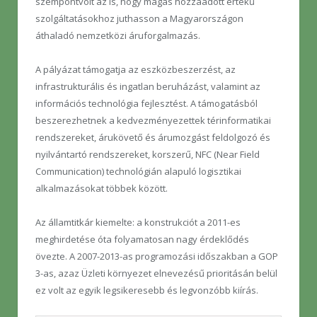
szempontvolt az is, hogy magas hozzáadott értékű
szolgáltatásokhoz juthasson a Magyarországon
áthaladó nemzetközi áruforgalmazás.
A pályázat támogatja az eszközbeszerzést, az
infrastrukturális és ingatlan beruházást, valamint az
információs technológia fejlesztést. A támogatásból
beszerezhetnek a kedvezményezettek térinformatikai
rendszereket, árukövető és árumozgást feldolgozó és
nyilvántartó rendszereket, korszerű, NFC (Near Field
Communication) technológián alapuló logisztikai
alkalmazásokat többek között.
Az államtitkár kiemelte: a konstrukciót a 2011-es
meghirdetése óta folyamatosan nagy érdeklődés
övezte. A 2007-2013-as programozási időszakban a GOP
3-as, azaz Üzleti környezet elnevezésű prioritásán belül
ez volt az egyik legsikeresebb és legvonzóbb kiírás.