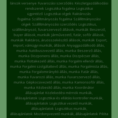
láncok versenye
Fuvarozási szerződés
Készletgazdálkodási
rendszerek
Logisztika fogalma
Logisztikai
ügyintéző
Logisztikai cégek
Raktározás
fogalma
Szállítmányozás fogalma
Szállítmányozási
cégek
Szállítmányozási szerződés
Logisztikus,
szállítmányozó, fuvarszervező állások, munkák
Beszerző,
buyer állások, munkák
Járművezető, futár, sofőr állások,
munkák
Raktáros, áruösszekészítő állások, munkák
Export,
import, vámügyi munkák, állások
Anyaggazdálkodó állás,
munka
Autóbuszvezető állás, munka
Beszerző állás,
munka
Diszponens állás, munka
Diszpécser állás,
munka
Flottakezelő állás, munka
Forgalmi ellenőr állás,
munka
Forgalmi szolgálattevő állás, munka
Forgalmista állás,
munka
Forgalomirányító állás, munka
Futár állás,
munka
Fuvarozó állás, munka
Fuvarszervező állás,
munka
Gépkocsivezető állás, munka
Kamionsofőr állás,
munka
Kézbesítő állás, munka
Koordinátor
állásajánlat
Közlekedési mérnök munkák,
állásajánlatok
Logisztikai és ellátási kontroller munkák,
állásajánlatok
Logisztikai vezető munkák,
állásajánlatok
Logisztikus munkák,
állásajánlatok
Mozdonyvezető munkák, állásajánlatok
Pilóta