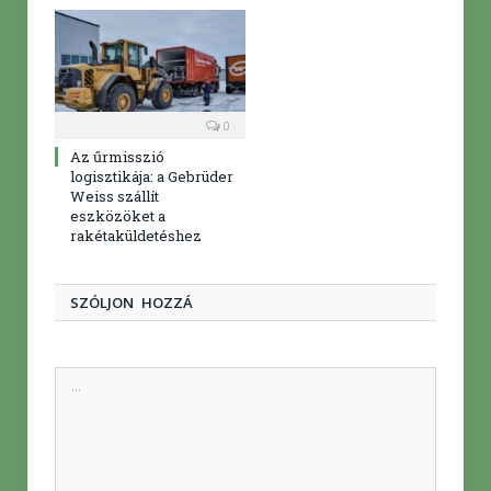
0
Az űrmisszió
logisztikája: a Gebrüder
Weiss szállít
eszközöket a
rakétaküldetéshez
SZÓLJON HOZZÁ