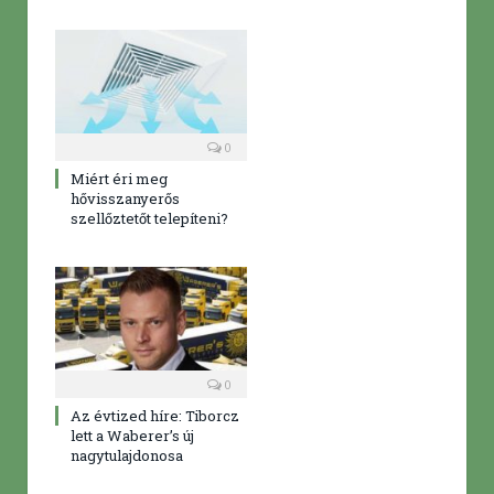
0
Miért éri meg
hővisszanyerős
szellőztetőt telepíteni?
0
Az évtized híre: Tiborcz
lett a Waberer’s új
nagytulajdonosa