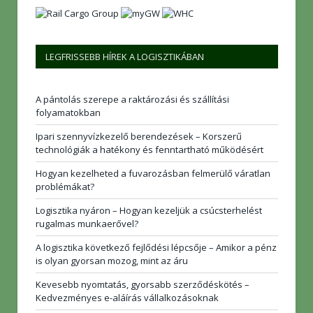
LEGFRISSEBB HÍREK A LOGISZTIKÁBAN
A pántolás szerepe a raktározási és szállítási
folyamatokban
Ipari szennyvízkezelő berendezések – Korszerű
technológiák a hatékony és fenntartható működésért
Hogyan kezelheted a fuvarozásban felmerülő váratlan
problémákat?
Logisztika nyáron – Hogyan kezeljük a csúcsterhelést
rugalmas munkaerővel?
A logisztika következő fejlődési lépcsője – Amikor a pénz
is olyan gyorsan mozog, mint az áru
Kevesebb nyomtatás, gyorsabb szerződéskötés –
Kedvezményes e-aláírás vállalkozásoknak