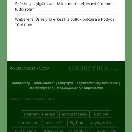
Székhelyszolgáltatás – Mikor merül fel, és mit érdemes
tudni róla?
Waberer’s: Új helyről érkezik a boltok polcaira a Pöttyös
Túró Rudi
© 2020 LOGISZTIKA.COM
Oldaltérkép
|
Adatvédelem
|
Copyright
|
Sajtóközlemény beküldése
|
Marketingpont
|
Médiaajánlat /// Impresszum
Logisztika címszavakban
alternatív energia
automatizálás
autóipar
beruházás
beszerzés
Big Data
citylogisztika
digitalizáció
Digitalizálás
disztribúció
e-mobilitás