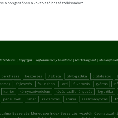
ése a böngészőben a következő hozzászólásomhoz.
datvédelem
|
Copyright
|
Sajtóközlemény beküldése
|
Marketingpont
|
Médiaajánlat
beruházás
beszerzés
Big Data
citylogisztika
digitalizáció
csomag
fejlesztés
fokuszban
Ford
fuvarozás
gyártás
in
karrier
környezetvédelem
közúti szállítmányozás
logisztika
pénzügyek
raben
raktározás
scania
szállítmányozás
UP
ogalma
Beszerzési Menedzser Index
Beszerzési vezetők
Csomagszállít