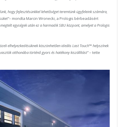
ünk, hogy fejlesztésünkkel lehetőséget teremtünk ügyfeleink számára,
süket”
– mondta Marcin Wronecki, a Prologis bérbeadásért
n megtelt egységek után ez a harmadik SBU központ, amelyet a Prologis
zeli elhelyezkedésüknek köszönhetően ideális Last Touch™ helyszínek
yasztók otthonába történő gyors és hatékony kiszállítást”
– tette