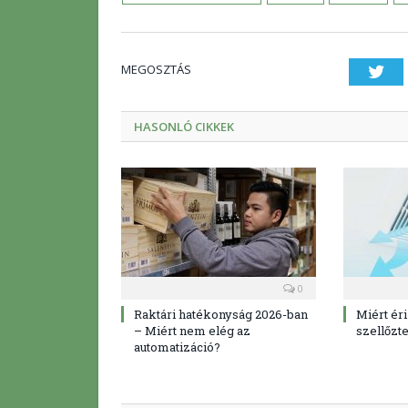
MEGOSZTÁS
Twi
HASONLÓ CIKKEK
0
Raktári hatékonyság 2026-ban
Miért ér
– Miért nem elég az
szellőzte
automatizáció?