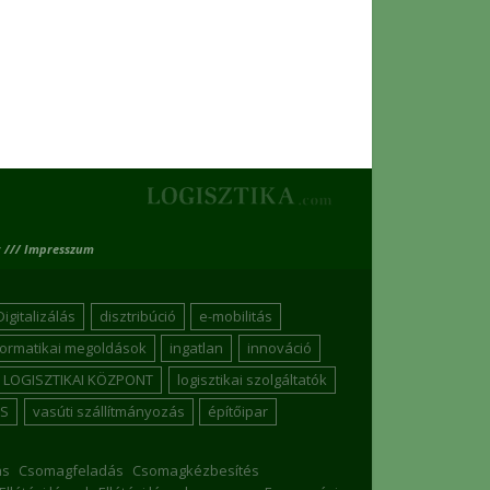
 /// Impresszum
Digitalizálás
disztribúció
e-mobilitás
formatikai megoldások
ingatlan
innováció
LOGISZTIKAI KÖZPONT
logisztikai szolgáltatók
S
vasúti szállítmányozás
építőipar
ás
Csomagfeladás
Csomagkézbesítés