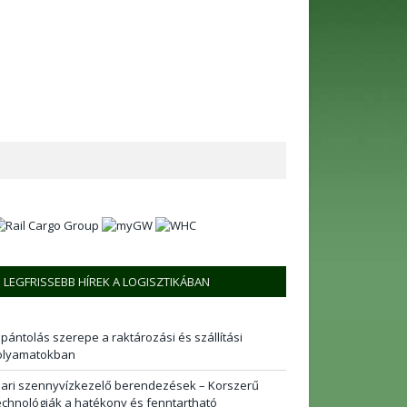
LEGFRISSEBB HÍREK A LOGISZTIKÁBAN
 pántolás szerepe a raktározási és szállítási
olyamatokban
pari szennyvízkezelő berendezések – Korszerű
echnológiák a hatékony és fenntartható