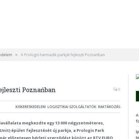
»
kedelem
A Prologis harmadik parkját fejleszti Poznańban
ejleszti Poznańban
0
KISKERESKEDELEM
,
LOGISZTIKAI SZOLGÁLTATÓK
,
RAKTÁROZÁS
A
f
gatlavállalata megkezdte egy 13 000 négyzetméteres,
Unit) épület fejlesztését új parkja, a Prologis Park
I
t
a már előzetesen bérleti szerződést kötött az RTV EURO