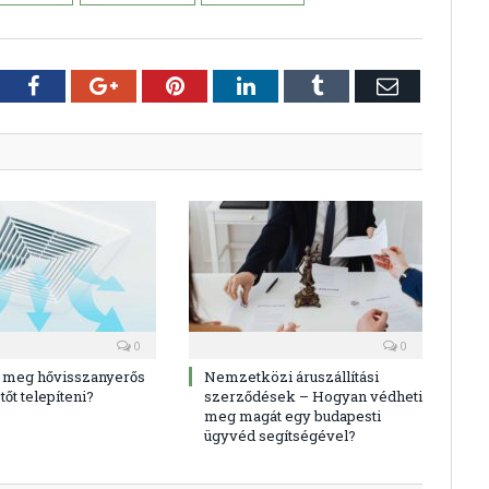
tter
Facebook
Google+
Pinterest
LinkedIn
Tumblr
E-
mail
0
0
i meg hővisszanyerős
Nemzetközi áruszállítási
tőt telepíteni?
szerződések – Hogyan védheti
meg magát egy budapesti
ügyvéd segítségével?