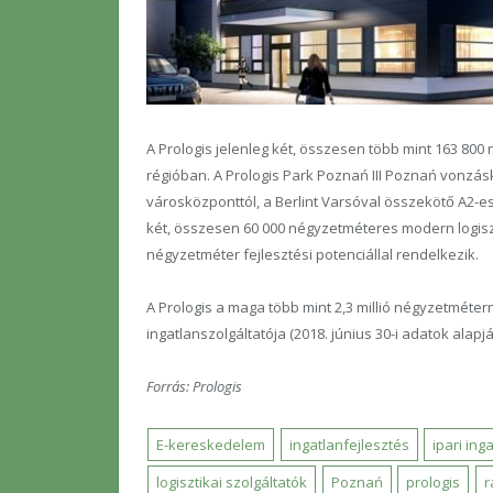
A Prologis jelenleg két, összesen több mint 163 800
régióban. A Prologis Park Poznań III Poznań vonzásk
városközponttól, a Berlint Varsóval összekötő A2-e
két, összesen 60 000 négyzetméteres modern logiszt
négyzetméter fejlesztési potenciállal rendelkezik.
A Prologis a maga több mint 2,3 millió négyzetmétern
ingatlanszolgáltatója (2018. június 30-i adatok alapjá
Forrás: Prologis
E-kereskedelem
ingatlanfejlesztés
ipari ing
logisztikai szolgáltatók
Poznań
prologis
r