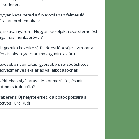
űködésért
ogyan kezelheted a fuvarozásban felmerülő
áratlan problémákat?
ogisztika nyáron – Hogyan kezeljük a csúcsterhelést
ugalmas munkaerővel?
 logisztika következő fejlődési lépcsője – Amikor a
énz is olyan gyorsan mozog, mint az áru
evesebb nyomtatás, gyorsabb szerződéskötés –
edvezményes e-aláírás vállalkozásoknak
zékhelyszolgáltatás – Mikor merül fel, és mit
rdemes tudni róla?
aberer’s: Új helyről érkezik a boltok polcaira a
öttyös Túró Rudi