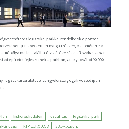
 négyzetméteres logisztikai parkkal rendelkezik a poznańi
örzetében, Juników kerület nyugati részén, 6 kilométerre a
s autópálya mellett található. Az építkezés első szakaszában
ikai épületet fejlesztenek a parkban, amely további 90 000
yi logisztikai területével Lengyelország egyik vezető ipari
n).
atlan
kiskereskedelem
kiszállítás
logisztikai park
aktározás
RTV EURO AGD
SBU-központ