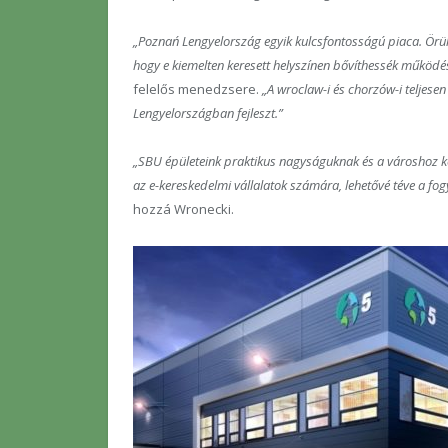
„Poznań Lengyelország egyik kulcsfontosságú piaca. Örül
hogy e kiemelten keresett helyszínen bővíthessék működé
felelős menedzsere.
„A wroclaw-i és chorzów-i teljese
Lengyelországban fejleszt.”
„SBU épületeink praktikus nagyságuknak és a városhoz kö
az e-kereskedelmi vállalatok számára, lehetővé téve a fog
hozzá Wronecki.