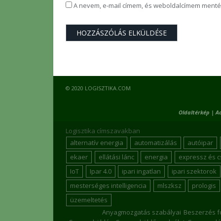
A nevem, e-mail címem, és weboldalcímem ment
© 2020 LOGISZTIKA.COM
Oldaltérkép
|
A
Logisztika címszavakban
alternatív energia
automatizálás
autóipar
ekaer
ellátási lánc
energia
expressz és 
IoT
Ipar 4.0
ipari ingatlan
ipari szektorok
mesterséges intelligencia
mlszksz
prologis
üzemeltetés
Anyagmozgatás szabályai
Beszerzés f