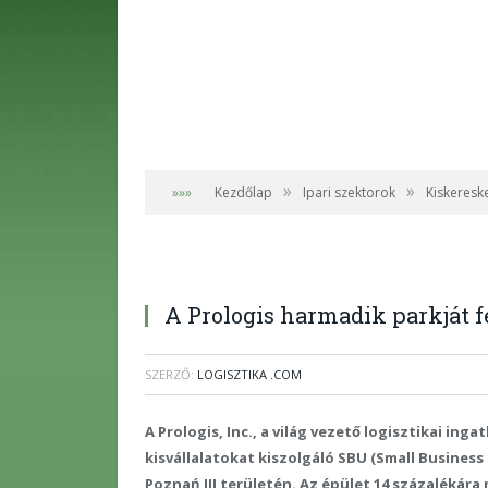
»
»
»»»
Kezdőlap
Ipari szektorok
Kiskeres
A Prologis harmadik parkját f
SZERZŐ:
LOGISZTIKA .COM
A Prologis, Inc., a világ vezető logisztikai in
kisvállalatokat kiszolgáló SBU (Small Business 
Poznań III területén. Az épület 14 százalékár