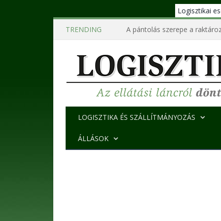
Logisztikai 
TRENDING
A pántolás szerepe a raktároz
LOGISZTIKA ÉS SZÁLLÍTMÁNYOZÁS
ÁLLÁSOK