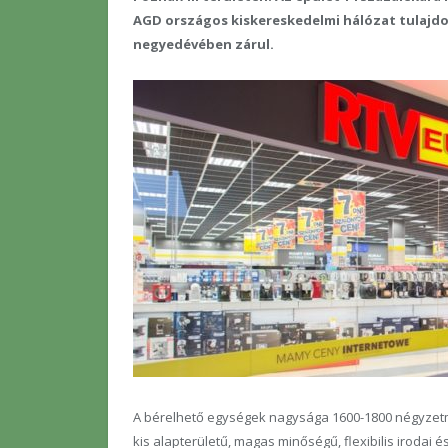
AGD országos kiskereskedelmi hálózat tulajdo
negyedévében zárul.
A bérelhető egységek nagysága 1600-1800 négyzetmét
kis alapterületű, magas minőségű, flexibilis irodai és