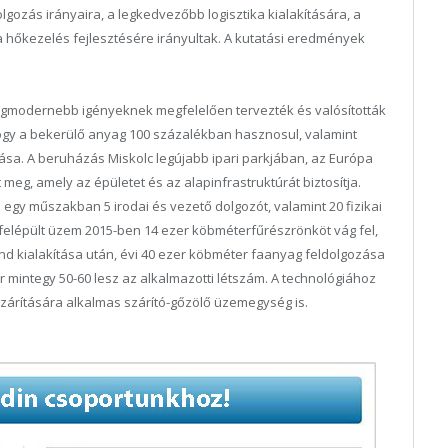
lgozás irányaira, a legkedvezőbb logisztika kialakítására, a
hőkezelés fejlesztésére irányultak. A kutatási eredmények
legmodernebb igényeknek megfelelően tervezték és valósították
 hogy a bekerülő anyag 100 százalékban hasznosul, valamint
lása. A beruházás Miskolc legújabb ipari parkjában, az Európa
 meg, amely az épületet és az alapinfrastruktúrát biztosítja.
gy műszakban 5 irodai és vezető dolgozót, valamint 20 fizikai
 felépült üzem 2015-ben 14 ezer köbméterfűrészrönköt vág fel,
 kialakítása után, évi 40 ezer köbméter faanyag feldolgozása
mintegy 50-60 lesz az alkalmazotti létszám. A technológiához
szárítására alkalmas szárító-gőzölő üzemegység is.