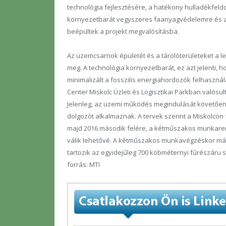
technológia fejlesztésére, a hatékony hulladékfeldo
környezetbarát vegyszeres faanyagvédelemre és a 
beépültek a projekt megvalósításba.
Az üzemcsarnok épületét és a tárolóterületeket a 
meg. A technológia környezetbarát, ez azt jelenti,
minimalizált a fosszilis energiahordozók felhaszná
Center Miskolc Üzleti és Logisztikai Parkban valósult
Jelenleg, az üzemi működés megindulását követően e
dolgozót alkalmaznak. A tervek szerint a Miskolcon
majd 2016 második felére, a kétműszakos munkarend
válik lehetővé. A kétműszakos munkavégzéskor már 
tartozik az egyidejűleg 700 köbméternyi fűrészáru 
forrás: MTI