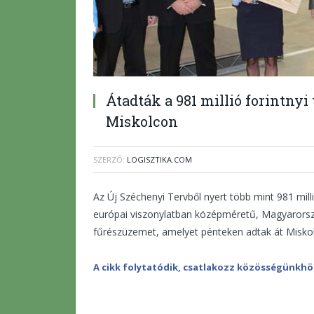
Átadták a 981 millió forintny
Miskolcon
SZERZŐ:
LOGISZTIKA.COM
Az Új Széchenyi Tervből nyert több mint 981 milli
európai viszonylatban középméretű, Magyarorszá
fűrészüzemet, amelyet pénteken adtak át Misko
A cikk folytatódik, csatlakozz közösségünkhö