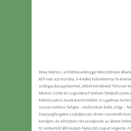
Bitay Márton, a Földművelésügyi Minisztérium állami
MTI-nek azt mondta, 3-4 millió köbméternyi fa éven
erdőgazdaság kitermel, ebből körülbelül 150 ezer 
Miskolc Üzleti és Logisztikai Parkban felépült üzem
kétműszakos munkarend mellett. A rugalmas tech
összes lombos fafajta – elsősorban bükk, tölgy – fe
faanyagforgalmi szabályozás révén szeretnék bizto
kerüljön, és előnyben részesüljenek az állami fafe
tíz emberből álló kutató-fejlesztő csapat végezte. A 