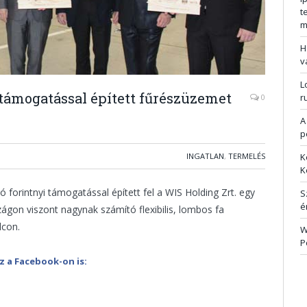
t
m
H
v
L
i támogatással épített fűrészüzemet
r
0
A
p
INGATLAN
,
TERMELÉS
K
K
ó forintnyi támogatással épített fel a WIS Holding Zrt. egy
S
é
gon viszont nagynak számító flexibilis, lombos fa
lcon.
W
P
z a Facebook-on is: