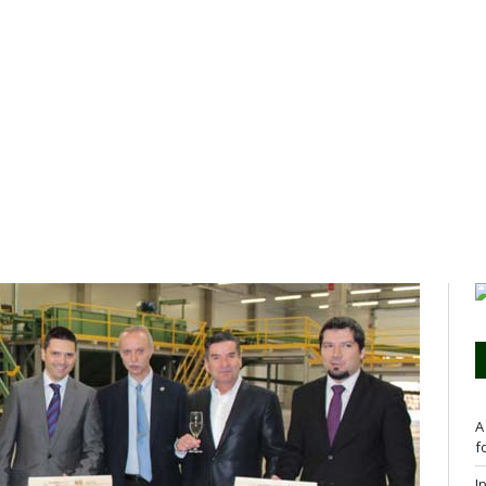
A
f
I