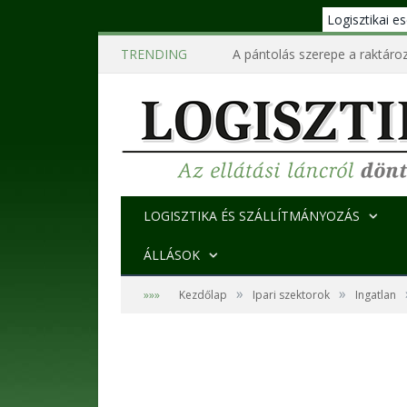
Logisztikai 
TRENDING
A pántolás szerepe a raktároz
LOGISZTIKA ÉS SZÁLLÍTMÁNYOZÁS
ÁLLÁSOK
»
»
»»»
Kezdőlap
Ipari szektorok
Ingatlan