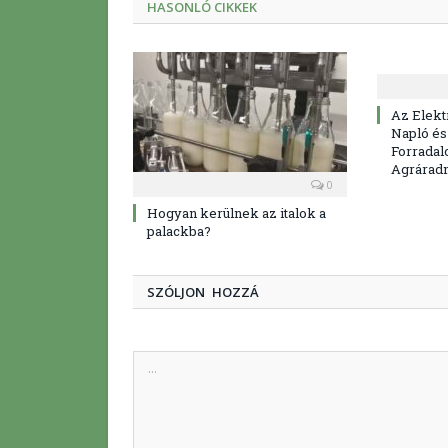
HASONLÓ CIKKEK
Az Elekt
Napló és
Forradal
Agráradm
0
Hogyan kerülnek az italok a
palackba?
SZÓLJON HOZZÁ