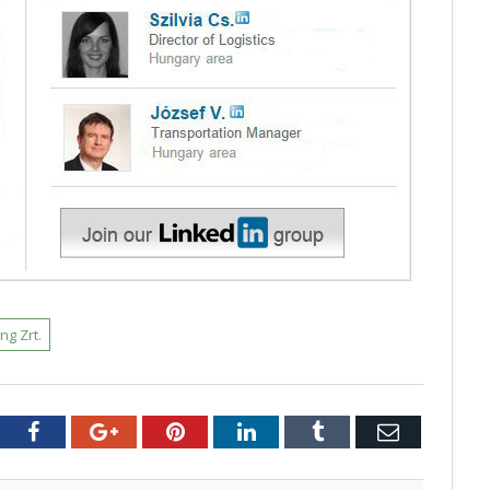
ng Zrt.
tter
Facebook
Google+
Pinterest
LinkedIn
Tumblr
E-
mail