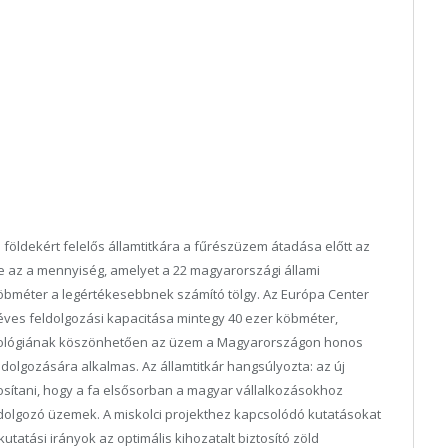
 földekért felelős államtitkára a fűrészüzem átadása előtt az
te az a mennyiség, amelyet a 22 magyarországi állami
köbméter a legértékesebbnek számító tölgy. Az Európa Center
 éves feldolgozási kapacitása mintegy 40 ezer köbméter,
nológiának köszönhetően az üzem a Magyarországon honos
ldolgozására alkalmas. Az államtitkár hangsúlyozta: az új
sítani, hogy a fa elsősorban a magyar vállalkozásokhoz
ldolgozó üzemek. A miskolci projekthez kapcsolódó kutatásokat
kutatási irányok az optimális kihozatalt biztosító zöld