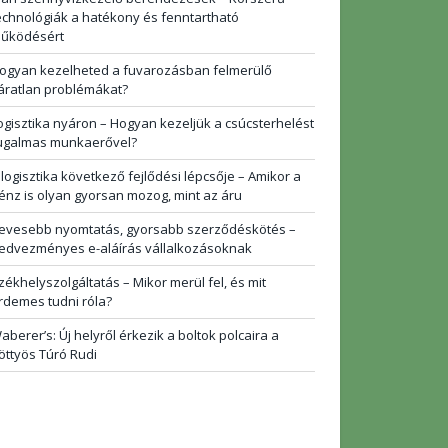
echnológiák a hatékony és fenntartható
űködésért
ogyan kezelheted a fuvarozásban felmerülő
áratlan problémákat?
ogisztika nyáron – Hogyan kezeljük a csúcsterhelést
ugalmas munkaerővel?
 logisztika következő fejlődési lépcsője – Amikor a
énz is olyan gyorsan mozog, mint az áru
evesebb nyomtatás, gyorsabb szerződéskötés –
edvezményes e-aláírás vállalkozásoknak
zékhelyszolgáltatás – Mikor merül fel, és mit
rdemes tudni róla?
aberer’s: Új helyről érkezik a boltok polcaira a
öttyös Túró Rudi