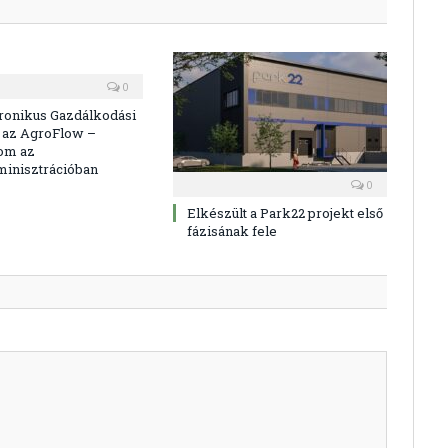
0
ronikus Gazdálkodási
 az AgroFlow –
om az
inisztrációban
0
Elkészült a Park22 projekt első
fázisának fele