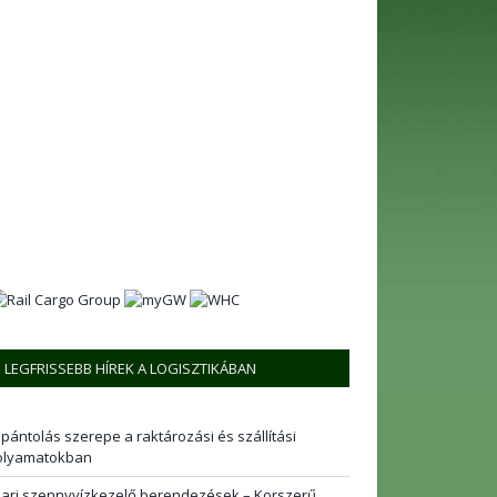
LEGFRISSEBB HÍREK A LOGISZTIKÁBAN
 pántolás szerepe a raktározási és szállítási
olyamatokban
pari szennyvízkezelő berendezések – Korszerű