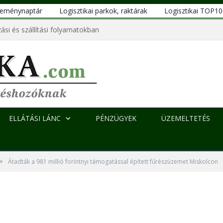
eseménynaptár
Logisztikai parkok, raktárak
Logisztikai TOP1
ási és szállítási folyamatokban
ELLÁTÁSI LÁNC
PÉNZÜGYEK
ÜZEMELTETÉS
»
Átadták a 981 millió forintnyi támogatással épített fűrészüzemet Miskolcon