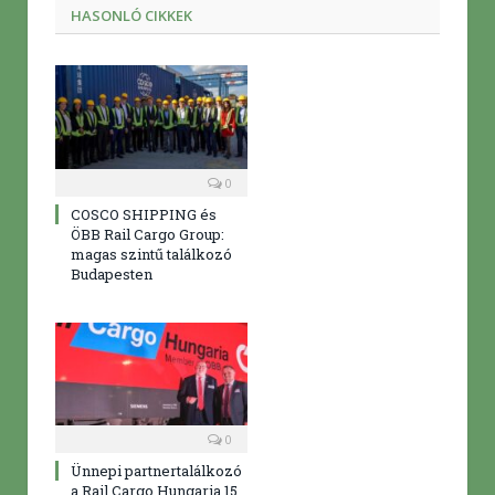
HASONLÓ CIKKEK
0
COSCO SHIPPING és
ÖBB Rail Cargo Group:
magas szintű találkozó
Budapesten
0
Ünnepi partnertalálkozó
a Rail Cargo Hungaria 15.