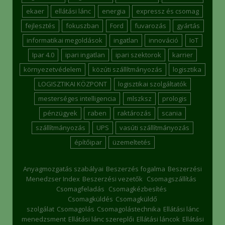
ekaer
ellátási lánc
energia
expressz és csomag
fejlesztés
fokuszban
Ford
fuvarozás
gyártás
informatikai megoldások
ingatlan
innováció
IoT
Ipar 4.0
ipari ingatlan
ipari szektorok
karrier
környezetvédelem
közúti szállítmányozás
logisztika
LOGISZTIKAI KÖZPONT
logisztikai szolgáltatók
mesterséges intelligencia
mlszksz
prologis
pénzügyek
raben
raktározás
scania
szállítmányozás
UPS
vasúti szállítmányozás
építőipar
üzemeltetés
Anyagmozgatás szabályai
Beszerzés fogalma
Beszerzési
Menedzser Index
Beszerzési vezetők
Csomagszállítás
Csomagfeladás
Csomagkézbesítés
Csomagküldés
Csomagküldő
szolgálat
Csomagolás
Csomagolástechnika
Ellátási lánc
menedzsment
Ellátási lánc szereplői
Ellátási láncok
Ellátási