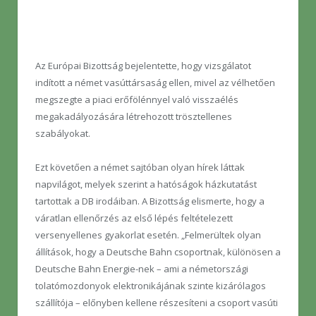
Az Európai Bizottság bejelentette, hogy vizsgálatot
indított a német vasúttársaság ellen, mivel az vélhetően
megszegte a piaci erőfölénnyel való visszaélés
megakadályozására létrehozott trösztellenes
szabályokat.
Ezt követően a német sajtóban olyan hírek láttak
napvilágot, melyek szerint a hatóságok házkutatást
tartottak a DB irodáiban. A Bizottság elismerte, hogy a
váratlan ellenőrzés az első lépés feltételezett
versenyellenes gyakorlat esetén. „Felmerültek olyan
állítások, hogy a Deutsche Bahn csoportnak, különösen a
Deutsche Bahn Energie-nek – ami a németországi
tolatómozdonyok elektronikájának szinte kizárólagos
szállítója – előnyben kellene részesíteni a csoport vasúti