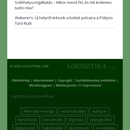
Székhelyszolgáltatás – Mikor merül fel, és mit érdemes
tudni róla?
Waberer’s: Új helyről érkezik a boltok polcaira a Pöttyös
Túró Rudi
© 2020 LOGISZTIKA.COM
Oldaltérkép
|
Adatvédelem
|
Copyright
|
Sajtóközlemény beküldése
|
Marketingpont
|
Médiaajánlat /// Impresszum
Logisztika címszavakban
alternatív energia
automatizálás
autóipar
beruházás
beszerzés
Big Data
citylogisztika
digitalizáció
Digitalizálás
disztribúció
e-mobilitás