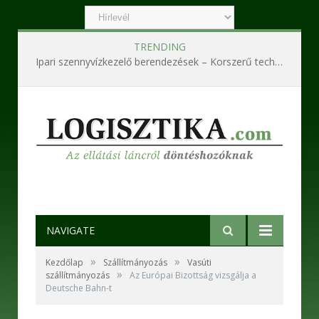
TRENDING
Ipari szennyvízkezelő berendezések – Korszerű technológiák a hatékony és fenntartható működésért
NAVIGATE
»
»
Kezdőlap
Szállítmányozás
Vasúti
»
szállítmányozás
Az Európai Bizottság vizsgálja a
Deutsche Bahn-t