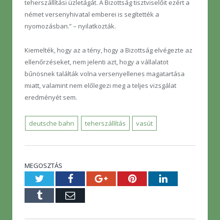
teherszállítási üzletágát. A Bizottság tisztviselőit ezért a
német versenyhivatal emberei is segítették a
nyomozásban.” – nyilatkozták.
Kiemelték, hogy az a tény, hogy a Bizottság elvégezte az
ellenőrzéseket, nem jelenti azt, hogy a vállalatot
bűnösnek találták volna versenyellenes magatartása
miatt, valamint nem előlegezi meg a teljes vizsgálat
eredményét sem.
deutsche bahn
teherszállítás
vasút
MEGOSZTÁS
Twitter
Facebook
Google+
Pinterest
LinkedIn
Tumblr
E-
mail