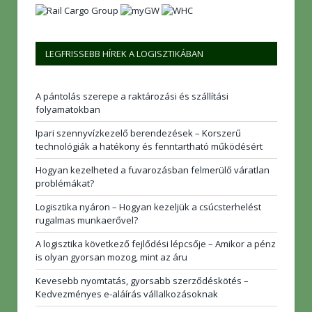
LEGFRISSEBB HÍREK A LOGISZTIKÁBAN
A pántolás szerepe a raktározási és szállítási
folyamatokban
Ipari szennyvízkezelő berendezések – Korszerű
technológiák a hatékony és fenntartható működésért
Hogyan kezelheted a fuvarozásban felmerülő váratlan
problémákat?
Logisztika nyáron – Hogyan kezeljük a csúcsterhelést
rugalmas munkaerővel?
A logisztika következő fejlődési lépcsője – Amikor a pénz
is olyan gyorsan mozog, mint az áru
Kevesebb nyomtatás, gyorsabb szerződéskötés –
Kedvezményes e-aláírás vállalkozásoknak