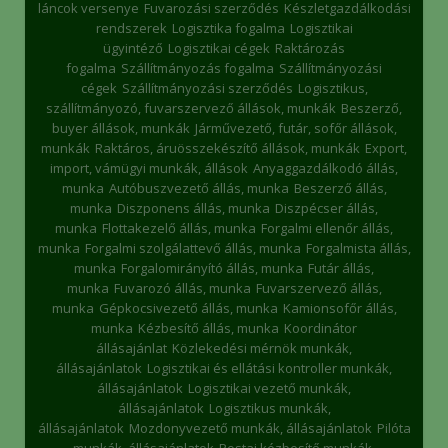
láncok versenye
Fuvarozási szerződés
Készletgazdálkodási
rendszerek
Logisztika fogalma
Logisztikai
ügyintéző
Logisztikai cégek
Raktározás
fogalma
Szállítmányozás fogalma
Szállítmányozási
cégek
Szállítmányozási szerződés
Logisztikus,
szállítmányozó, fuvarszervező állások, munkák
Beszerző,
buyer állások, munkák
Járművezető, futár, sofőr állások,
munkák
Raktáros, áruösszekészítő állások, munkák
Export,
import, vámügyi munkák, állások
Anyaggazdálkodó állás,
munka
Autóbuszvezető állás, munka
Beszerző állás,
munka
Diszponens állás, munka
Diszpécser állás,
munka
Flottakezelő állás, munka
Forgalmi ellenőr állás,
munka
Forgalmi szolgálattevő állás, munka
Forgalmista állás,
munka
Forgalomirányító állás, munka
Futár állás,
munka
Fuvarozó állás, munka
Fuvarszervező állás,
munka
Gépkocsivezető állás, munka
Kamionsofőr állás,
munka
Kézbesítő állás, munka
Koordinátor
állásajánlat
Közlekedési mérnök munkák,
állásajánlatok
Logisztikai és ellátási kontroller munkák,
állásajánlatok
Logisztikai vezető munkák,
állásajánlatok
Logisztikus munkák,
állásajánlatok
Mozdonyvezető munkák, állásajánlatok
Pilóta