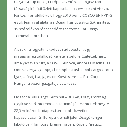
Cargo Group (RCG), Európa vezető vasútlogisztikai
társaság közötti üzleti kapcsolat sok évre tekint vissza.
Fontos mérföldkő volt, hogy 2019-ben a COSCO SHIPPING
egyik leányvállalata, az Ocean Rail Logistics S.A. mintegy
15 százalékos részesedést szerzett a Rail Cargo
Terminal – BILK-ben.
A szakmai együttműködést Budapesten, egy
magasrangú találkozó keretein belül erősítették meg,
amelyen Wan Min, a COSCO elnöke, Andreas Matthä, az
ÖBB vezérigazgatója, Christoph Grasl, a Rail Cargo Group
Igazgatósági tagja, és dr. Kovács Imre, a Rail Cargo
Hungaria vezérigazgatója vett részt.
Először a Rail Cargo Terminal – BILK-et, Magyarország
egyik vezető intermodális terminálját tekintették meg. A
22,3 hektáros budapesti terminál közvetlen
kapcsolatban áll Európa kiemelt jelentőségű tengeri
kikötőivel (Hamburg, Bremerhaven, Koper, Pireusz,