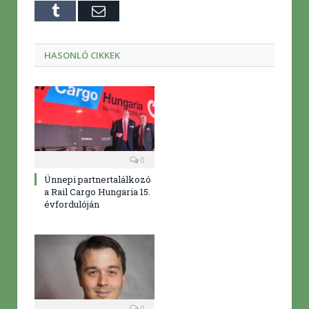
Tumblr
E-
mail
HASONLÓ CIKKEK
0
Ünnepi partnertalálkozó
a Rail Cargo Hungaria 15.
évfordulóján
0