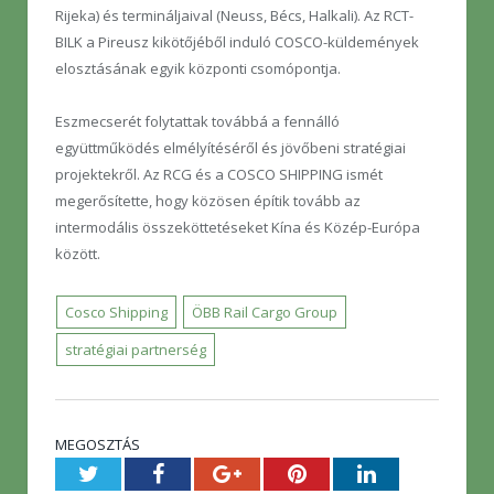
Rijeka) és termináljaival (Neuss, Bécs, Halkali). Az RCT-
BILK a Pireusz kikötőjéből induló COSCO-küldemények
elosztásának egyik központi csomópontja.
Eszmecserét folytattak továbbá a fennálló
együttműködés elmélyítéséről és jövőbeni stratégiai
projektekről. Az RCG és a COSCO SHIPPING ismét
megerősítette, hogy közösen építik tovább az
intermodális összeköttetéseket Kína és Közép-Európa
között.
Cosco Shipping
ÖBB Rail Cargo Group
stratégiai partnerség
MEGOSZTÁS
Twitter
Facebook
Google+
Pinterest
LinkedIn