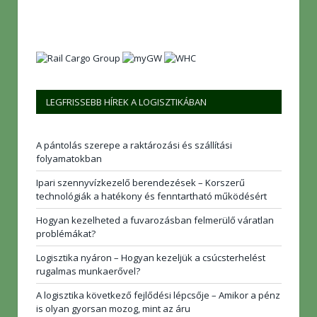
LEGFRISSEBB HÍREK A LOGISZTIKÁBAN
A pántolás szerepe a raktározási és szállítási
folyamatokban
Ipari szennyvízkezelő berendezések – Korszerű
technológiák a hatékony és fenntartható működésért
Hogyan kezelheted a fuvarozásban felmerülő váratlan
problémákat?
Logisztika nyáron – Hogyan kezeljük a csúcsterhelést
rugalmas munkaerővel?
A logisztika következő fejlődési lépcsője – Amikor a pénz
is olyan gyorsan mozog, mint az áru