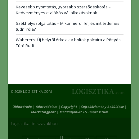
Kevesebb nyomtatás, gyorsabb szerződéskötés –
Kedvezményes e-aláírás vállalkozásoknak
Székhelyszolgáltatás – Mikor merül fel, és mit érdemes
tudni róla?
Waberer’s: Új helyről érkezik a boltok polcaira a Pöttyös
Túró Rudi
© 2020 LOGISZTIKA.COM
Oldaltérkép
|
Adatvédelem
|
Copyright
|
Sajtóközlemény beküldése
|
Marketingpont
|
Médiaajánlat /// Impresszum
Logisztika címszavakban