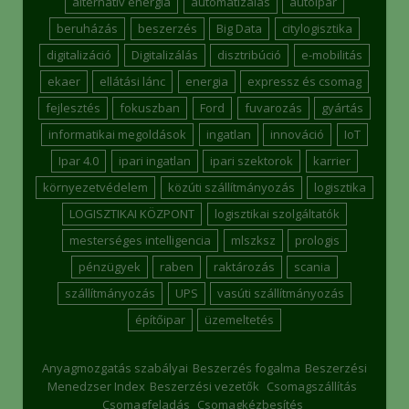
alternatív energia
automatizálás
autóipar
beruházás
beszerzés
Big Data
citylogisztika
digitalizáció
Digitalizálás
disztribúció
e-mobilitás
ekaer
ellátási lánc
energia
expressz és csomag
fejlesztés
fokuszban
Ford
fuvarozás
gyártás
informatikai megoldások
ingatlan
innováció
IoT
Ipar 4.0
ipari ingatlan
ipari szektorok
karrier
környezetvédelem
közúti szállítmányozás
logisztika
LOGISZTIKAI KÖZPONT
logisztikai szolgáltatók
mesterséges intelligencia
mlszksz
prologis
pénzügyek
raben
raktározás
scania
szállítmányozás
UPS
vasúti szállítmányozás
építőipar
üzemeltetés
Anyagmozgatás szabályai
Beszerzés fogalma
Beszerzési
Menedzser Index
Beszerzési vezetők
Csomagszállítás
Csomagfeladás
Csomagkézbesítés