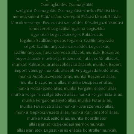
Csomagküldés
Csomagküldő
szolgálat
Csomagolás
Csomagolástechnika
Ellátási lánc
menedzsment
Ellátási lánc szereplői
Ellátási láncok
Ellátási
láncok versenye
Fuvarozási szerződés
Készletgazdálkodási
rendszerek
Logisztika fogalma
Logisztikai
ügyintéző
Logisztikai cégek
Raktározás
fogalma
Szállítmányozás fogalma
Szállítmányozási
cégek
Szállítmányozási szerződés
Logisztikus,
szállítmányozó, fuvarszervező állások, munkák
Beszerző,
buyer állások, munkák
Járművezető, futár, sofőr állások,
munkák
Raktáros, áruösszekészítő állások, munkák
Export,
import, vámügyi munkák, állások
Anyaggazdálkodó állás,
munka
Autóbuszvezető állás, munka
Beszerző állás,
munka
Diszponens állás, munka
Diszpécser állás,
munka
Flottakezelő állás, munka
Forgalmi ellenőr állás,
munka
Forgalmi szolgálattevő állás, munka
Forgalmista állás,
munka
Forgalomirányító állás, munka
Futár állás,
munka
Fuvarozó állás, munka
Fuvarszervező állás,
munka
Gépkocsivezető állás, munka
Kamionsofőr állás,
munka
Kézbesítő állás, munka
Koordinátor
állásajánlat
Közlekedési mérnök munkák,
állásajánlatok
Logisztikai és ellátási kontroller munkák,