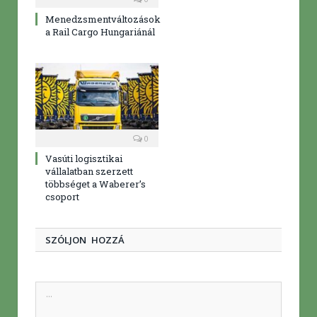
Menedzsmentváltozások
a Rail Cargo Hungariánál
0
Vasúti logisztikai
vállalatban szerzett
többséget a Waberer’s
csoport
SZÓLJON HOZZÁ