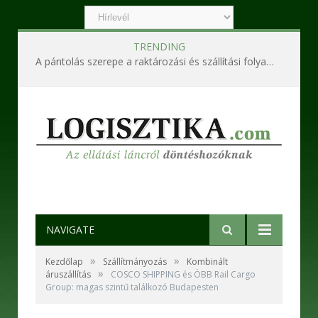
TRENDING
A pántolás szerepe a raktározási és szállítási folyamatokban
NAVIGATE
»
»
Kezdőlap
Szállítmányozás
Kombinált
»
áruszállítás
COSCO SHIPPING és ÖBB Rail Cargo
Group: magas szintű találkozó Budapesten