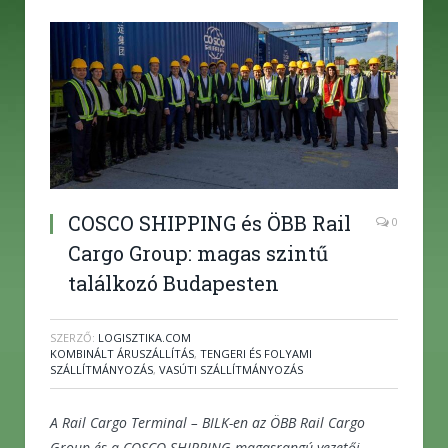
COSCO SHIPPING és ÖBB Rail
0
Cargo Group: magas szintű
találkozó Budapesten
SZERZŐ:
LOGISZTIKA.COM
KOMBINÁLT ÁRUSZÁLLÍTÁS
,
TENGERI ÉS FOLYAMI
SZÁLLÍTMÁNYOZÁS
,
VASÚTI SZÁLLÍTMÁNYOZÁS
A Rail Cargo Terminal – BILK-en az ÖBB Rail Cargo
Group és a COSCO SHIPPING magasrangú vezetői