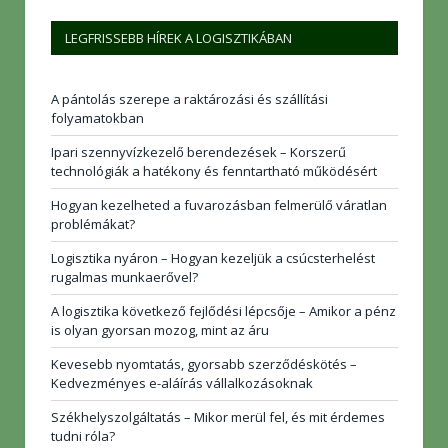
LEGFRISSEBB HÍREK A LOGISZTIKÁBAN
A pántolás szerepe a raktározási és szállítási
folyamatokban
Ipari szennyvízkezelő berendezések – Korszerű
technológiák a hatékony és fenntartható működésért
Hogyan kezelheted a fuvarozásban felmerülő váratlan
problémákat?
Logisztika nyáron – Hogyan kezeljük a csúcsterhelést
rugalmas munkaerővel?
A logisztika következő fejlődési lépcsője – Amikor a pénz
is olyan gyorsan mozog, mint az áru
Kevesebb nyomtatás, gyorsabb szerződéskötés –
Kedvezményes e-aláírás vállalkozásoknak
Székhelyszolgáltatás – Mikor merül fel, és mit érdemes
tudni róla?