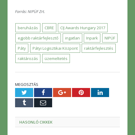
Forrás: NIPÜF Zrt.
beruházás
CBRE
CIJ Awards Hungary 2017
egjobb raktárfejlesztő
ingatlan
Inpark
NIPÜF
Páty
Pátyi Logisztikai Központ
raktárfejlesztés
raktározás
üzemeltetés
MEGOSZTÁS
Twitter
Facebook
Google+
Pinterest
LinkedIn
Tumblr
E-
mail
HASONLÓ CIKKEK