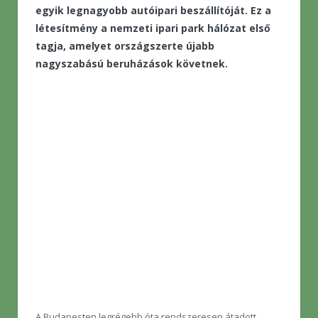
egyik legnagyobb autóipari beszállítóját. Ez a
létesítmény a nemzeti ipari park hálózat első
tagja, amelyet országszerte újabb
nagyszabású beruházások követnek.
A Budapesten legrégebb óta rendszeresen átadott