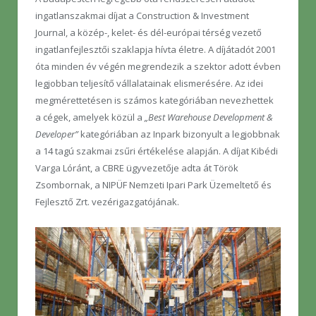
ingatlanszakmai díjat a Construction & Investment
Journal, a közép-, kelet- és dél-európai térség vezető
ingatlanfejlesztői szaklapja hívta életre. A díjátadót 2001
óta minden év végén megrendezik a szektor adott évben
legjobban teljesítő vállalatainak elismerésére. Az idei
megmérettetésen is számos kategóriában nevezhettek
a cégek, amelyek közül a
„Best Warehouse Development &
Developer”
kategóriában az Inpark bizonyult a legjobbnak
a 14 tagú szakmai zsűri értékelése alapján. A díjat Kibédi
Varga Lóránt, a CBRE ügyvezetője adta át Török
Zsombornak, a NIPÜF Nemzeti Ipari Park Üzemeltető és
Fejlesztő Zrt. vezérigazgatójának.