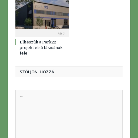
0
Elkészült a Park22
projekt első fázisának
fele
SZÓLJON HOZZÁ