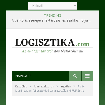
TRENDING
A pántolás szerepe a raktározási és szállítási folyamatokban
NAVIGATE
»
»
»
Kezdőlap
Ipari szektorok
Ingatlan
Az év
ipariingatlan-fejlesztőjévé választották a NIPÜF Zrt.-t