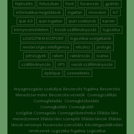
fejlesztés
fokuszban
Ford
fuvarozás
gyártás
informatikai megoldások
ingatlan
innováció
IoT
Ipar 4.0
ipari ingatlan
ipari szektorok
karrier
környezetvédelem
közúti szállítmányozás
logisztika
LOGISZTIKAI KÖZPONT
logisztikai szolgáltatók
mesterséges intelligencia
mlszksz
prologis
pénzügyek
raben
raktározás
scania
szállítmányozás
UPS
vasúti szállítmányozás
építőipar
üzemeltetés
Anyagmozgatás szabályai
Beszerzés fogalma
Beszerzési
Menedzser Index
Beszerzési vezetők
Csomagszállítás
Csomagfeladás
Csomagkézbesítés
Csomagküldés
Csomagküldő
szolgálat
Csomagolás
Csomagolástechnika
Ellátási lánc
menedzsment
Ellátási lánc szereplői
Ellátási láncok
Ellátási
láncok versenye
Fuvarozási szerződés
Készletgazdálkodási
rendszerek
Logisztika fogalma
Logisztikai