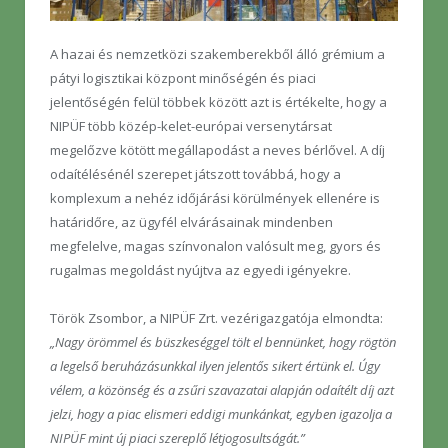
A hazai és nemzetközi szakemberekből álló grémium a
pátyi logisztikai központ minőségén és piaci
jelentőségén felül többek között azt is értékelte, hogy a
NIPÜF több közép-kelet-európai versenytársat
megelőzve kötött megállapodást a neves bérlővel. A díj
odaítélésénél szerepet játszott továbbá, hogy a
komplexum a nehéz időjárási körülmények ellenére is
határidőre, az ügyfél elvárásainak mindenben
megfelelve, magas színvonalon valósult meg, gyors és
rugalmas megoldást nyújtva az egyedi igényekre.
Török Zsombor, a NIPÜF Zrt. vezérigazgatója elmondta:
„Nagy örömmel és büszkeséggel tölt el bennünket, hogy rögtön
a legelső beruházásunkkal ilyen jelentős sikert értünk el. Úgy
vélem, a közönség és a zsűri szavazatai alapján odaítélt díj azt
jelzi, hogy a piac elismeri eddigi munkánkat, egyben igazolja a
NIPÜF mint új piaci szereplő létjogosultságát.”