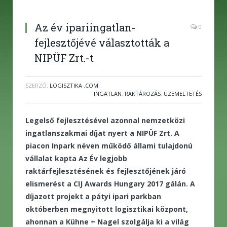
Az év ipariingatlan-
0
fejlesztőjévé választották a
NIPÜF Zrt.-t
SZERZŐ:
LOGISZTIKA .COM
INGATLAN
,
RAKTÁROZÁS
,
ÜZEMELTETÉS
Legelső fejlesztésével azonnal nemzetközi
ingatlanszakmai díjat nyert a NIPÜF Zrt. A
piacon Inpark néven működő állami tulajdonú
vállalat kapta Az Év legjobb
raktárfejlesztésének és fejlesztőjének járó
elismerést a CIJ Awards Hungary 2017 gálán. A
díjazott projekt a pátyi ipari parkban
októberben megnyitott logisztikai központ,
ahonnan a Kühne + Nagel szolgálja ki a világ