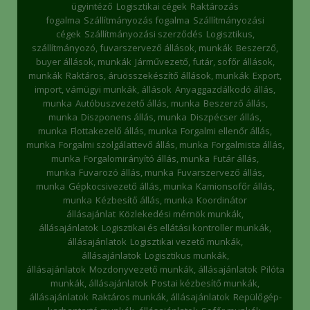
ügyintéző
Logisztikai cégek
Raktározás
fogalma
Szállítmányozás fogalma
Szállítmányozási
cégek
Szállítmányozási szerződés
Logisztikus,
szállítmányozó, fuvarszervező állások, munkák
Beszerző,
buyer állások, munkák
Járművezető, futár, sofőr állások,
munkák
Raktáros, áruösszekészítő állások, munkák
Export,
import, vámügyi munkák, állások
Anyaggazdálkodó állás,
munka
Autóbuszvezető állás, munka
Beszerző állás,
munka
Diszponens állás, munka
Diszpécser állás,
munka
Flottakezelő állás, munka
Forgalmi ellenőr állás,
munka
Forgalmi szolgálattevő állás, munka
Forgalmista állás,
munka
Forgalomirányító állás, munka
Futár állás,
munka
Fuvarozó állás, munka
Fuvarszervező állás,
munka
Gépkocsivezető állás, munka
Kamionsofőr állás,
munka
Kézbesítő állás, munka
Koordinátor
állásajánlat
Közlekedési mérnök munkák,
állásajánlatok
Logisztikai és ellátási kontroller munkák,
állásajánlatok
Logisztikai vezető munkák,
állásajánlatok
Logisztikus munkák,
állásajánlatok
Mozdonyvezető munkák, állásajánlatok
Pilóta
munkák, állásajánlatok
Postai kézbesítő munkák,
állásajánlatok
Raktáros munkák, állásajánlatok
Repülőgép-