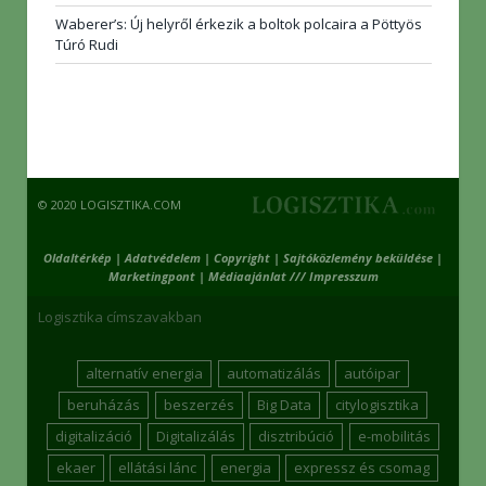
Waberer’s: Új helyről érkezik a boltok polcaira a Pöttyös
Túró Rudi
© 2020 LOGISZTIKA.COM
Oldaltérkép
|
Adatvédelem
|
Copyright
|
Sajtóközlemény beküldése
|
Marketingpont
|
Médiaajánlat /// Impresszum
Logisztika címszavakban
alternatív energia
automatizálás
autóipar
beruházás
beszerzés
Big Data
citylogisztika
digitalizáció
Digitalizálás
disztribúció
e-mobilitás
ekaer
ellátási lánc
energia
expressz és csomag