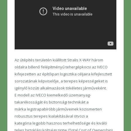
Az útépítés területén kiállított Stralis X-WAY három
oldalra billenő felépítményű tehergépkocsi az IVECO
kifejezetten az építőipari logisztika céljaira kifejlesztett
sorozatának képviselője, a terepes képességeket is
igénylő közúti alkalmazások tökéletes járműveként.
E modell az IVECO kiemelkedő üzemanyag-
takarékosságát és biztonsági technikáit a
márka legstrapabíróbb járműveinek közismerten
robusztus terepes kialakításával ötvözi a
kategória legjobb hasznos terhelhetősége és kiváló
teljes birtoklási költségszintje (Total Cost of Ownership)