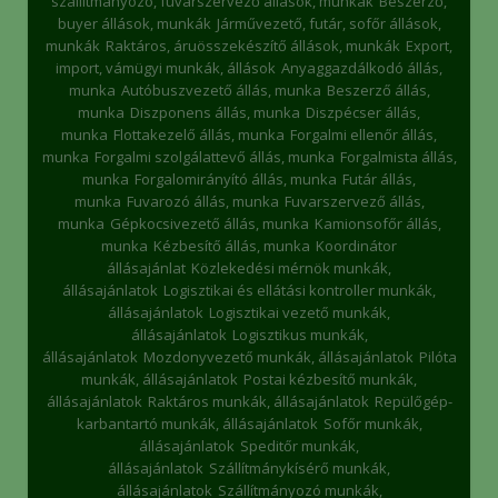
szállítmányozó, fuvarszervező állások, munkák
Beszerző,
buyer állások, munkák
Járművezető, futár, sofőr állások,
munkák
Raktáros, áruösszekészítő állások, munkák
Export,
import, vámügyi munkák, állások
Anyaggazdálkodó állás,
munka
Autóbuszvezető állás, munka
Beszerző állás,
munka
Diszponens állás, munka
Diszpécser állás,
munka
Flottakezelő állás, munka
Forgalmi ellenőr állás,
munka
Forgalmi szolgálattevő állás, munka
Forgalmista állás,
munka
Forgalomirányító állás, munka
Futár állás,
munka
Fuvarozó állás, munka
Fuvarszervező állás,
munka
Gépkocsivezető állás, munka
Kamionsofőr állás,
munka
Kézbesítő állás, munka
Koordinátor
állásajánlat
Közlekedési mérnök munkák,
állásajánlatok
Logisztikai és ellátási kontroller munkák,
állásajánlatok
Logisztikai vezető munkák,
állásajánlatok
Logisztikus munkák,
állásajánlatok
Mozdonyvezető munkák, állásajánlatok
Pilóta
munkák, állásajánlatok
Postai kézbesítő munkák,
állásajánlatok
Raktáros munkák, állásajánlatok
Repülőgép-
karbantartó munkák, állásajánlatok
Sofőr munkák,
állásajánlatok
Speditőr munkák,
állásajánlatok
Szállítmánykísérő munkák,
állásajánlatok
Szállítmányozó munkák,