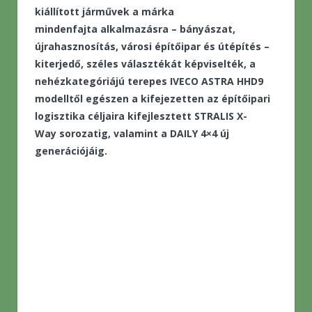
kiállított járművek a márka
mindenfajta alkalmazásra – bányászat,
újrahasznosítás, városi építőipar és útépítés –
kiterjedő, széles választékát képviselték, a
nehézkategóriájú terepes IVECO ASTRA HHD9
modelltől egészen a kifejezetten az építőipari
logisztika céljaira kifejlesztett STRALIS X-
Way sorozatig, valamint a DAILY 4×4 új
generációjáig.