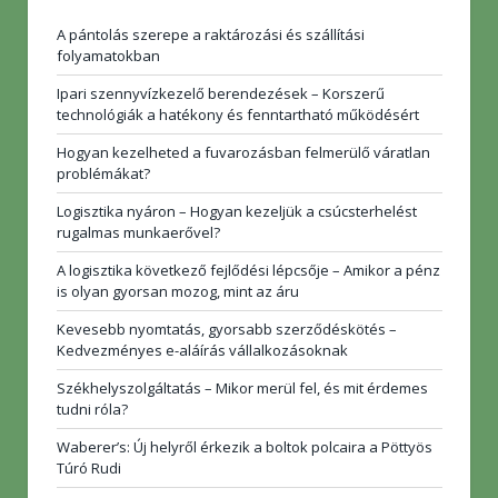
A pántolás szerepe a raktározási és szállítási
folyamatokban
Ipari szennyvízkezelő berendezések – Korszerű
technológiák a hatékony és fenntartható működésért
Hogyan kezelheted a fuvarozásban felmerülő váratlan
problémákat?
Logisztika nyáron – Hogyan kezeljük a csúcsterhelést
rugalmas munkaerővel?
A logisztika következő fejlődési lépcsője – Amikor a pénz
is olyan gyorsan mozog, mint az áru
Kevesebb nyomtatás, gyorsabb szerződéskötés –
Kedvezményes e-aláírás vállalkozásoknak
Székhelyszolgáltatás – Mikor merül fel, és mit érdemes
tudni róla?
Waberer’s: Új helyről érkezik a boltok polcaira a Pöttyös
Túró Rudi