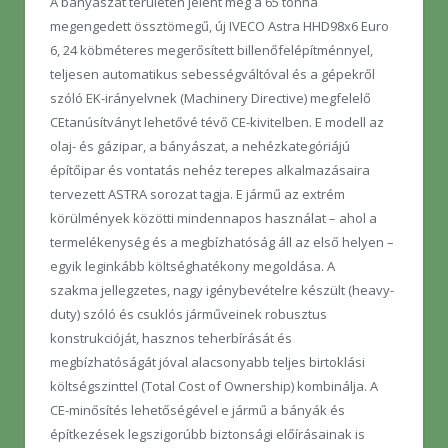
A bányászat területén jelent meg a 65 tonna
megengedett össztömegű, új IVECO Astra HHD98x6 Euro
6, 24 köbméteres megerősített billenőfelépítménnyel,
teljesen automatikus sebességváltóval és a gépekről
szóló EK-irányelvnek (Machinery Directive) megfelelő
CEtanúsítványt lehetővé tévő CE-kivitelben. E modell az
olaj- és gázipar, a bányászat, a nehézkategóriájú
építőipar és vontatás nehéz terepes alkalmazásaira
tervezett ASTRA sorozat tagja. E jármű az extrém
körülmények közötti mindennapos használat – ahol a
termelékenység és a megbízhatóság áll az első helyen –
egyik leginkább költséghatékony megoldása. A
szakma jellegzetes, nagy igénybevételre készült (heavy-
duty) szóló és csuklós járműveinek robusztus
konstrukcióját, hasznos teherbírását és
megbízhatóságát jóval alacsonyabb teljes birtoklási
költségszinttel (Total Cost of Ownership) kombinálja. A
CE-minősítés lehetőségével e jármű a bányák és
építkezések legszigorúbb biztonsági előírásainak is