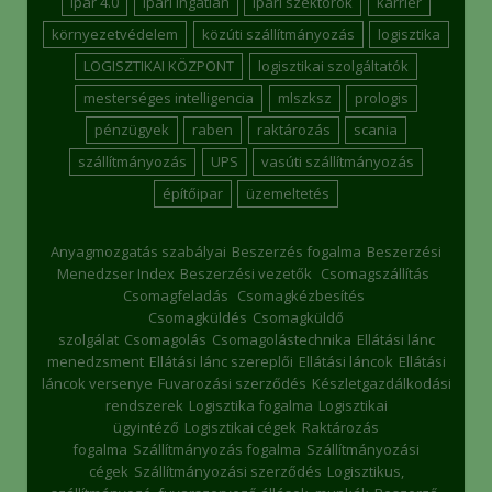
Ipar 4.0
ipari ingatlan
ipari szektorok
karrier
környezetvédelem
közúti szállítmányozás
logisztika
LOGISZTIKAI KÖZPONT
logisztikai szolgáltatók
mesterséges intelligencia
mlszksz
prologis
pénzügyek
raben
raktározás
scania
szállítmányozás
UPS
vasúti szállítmányozás
építőipar
üzemeltetés
Anyagmozgatás szabályai
Beszerzés fogalma
Beszerzési
Menedzser Index
Beszerzési vezetők
Csomagszállítás
Csomagfeladás
Csomagkézbesítés
Csomagküldés
Csomagküldő
szolgálat
Csomagolás
Csomagolástechnika
Ellátási lánc
menedzsment
Ellátási lánc szereplői
Ellátási láncok
Ellátási
láncok versenye
Fuvarozási szerződés
Készletgazdálkodási
rendszerek
Logisztika fogalma
Logisztikai
ügyintéző
Logisztikai cégek
Raktározás
fogalma
Szállítmányozás fogalma
Szállítmányozási
cégek
Szállítmányozási szerződés
Logisztikus,