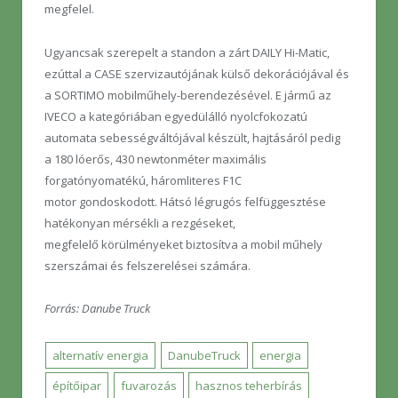
megfelel.
Ugyancsak szerepelt a standon a zárt DAILY Hi-Matic,
ezúttal a CASE szervizautójának külső dekorációjával és
a SORTIMO mobilműhely-berendezésével. E jármű az
IVECO a kategóriában egyedülálló nyolcfokozatú
automata sebességváltójával készült, hajtásáról pedig
a 180 lóerős, 430 newtonméter maximális
forgatónyomatékú, háromliteres F1C
motor gondoskodott. Hátsó légrugós felfüggesztése
hatékonyan mérsékli a rezgéseket,
megfelelő körülményeket biztosítva a mobil műhely
szerszámai és felszerelései számára.
Forrás: Danube Truck
alternatív energia
DanubeTruck
energia
építőipar
fuvarozás
hasznos teherbírás