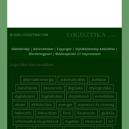
© 2020 LOGISZTIKA.COM
Oldaltérkép
|
Adatvédelem
|
Copyright
|
Sajtóközlemény beküldése
|
Marketingpont
|
Médiaajánlat /// Impresszum
Logisztika címszavakban
alternatív energia
automatizálás
autóipar
beruházás
beszerzés
Big Data
citylogisztika
digitalizáció
Digitalizálás
disztribúció
e-mobilitás
ekaer
ellátási lánc
energia
expressz és csomag
fejlesztés
fokuszban
Ford
fuvarozás
gyártás
informatikai megoldások
ingatlan
innováció
IoT