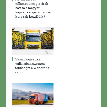
villamosenergia-árak
hatása a magyar
logisztikai iparágra – új
korszak kezdődik?
0
Vasúti logisztikai
vállalatban szerzett
többséget a Waberer’s
csoport