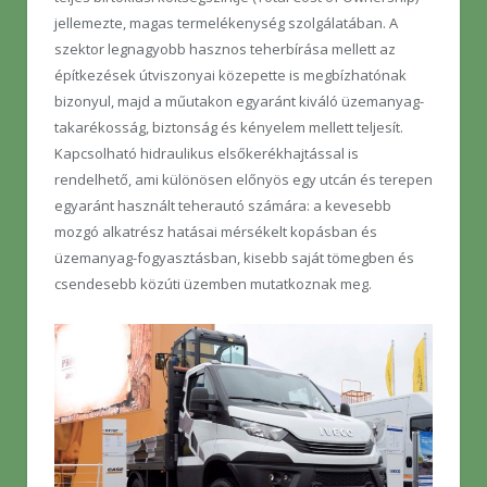
jellemezte, magas termelékenység szolgálatában. A
szektor legnagyobb hasznos teherbírása mellett az
építkezések útviszonyai közepette is megbízhatónak
bizonyul, majd a műutakon egyaránt kiváló üzemanyag-
takarékosság, biztonság és kényelem mellett teljesít.
Kapcsolható hidraulikus elsőkerékhajtással is
rendelhető, ami különösen előnyös egy utcán és terepen
egyaránt használt teherautó számára: a kevesebb
mozgó alkatrész hatásai mérsékelt kopásban és
üzemanyag-fogyasztásban, kisebb saját tömegben és
csendesebb közúti üzemben mutatkoznak meg.