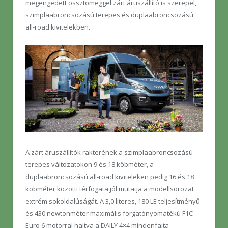
megengedett össztömeggel zárt áruszállító is szerepel,
szimplaabroncsozású terepes és duplaabroncsozású
all-road kivitelekben.
A zárt áruszállítók rakterének a szimplaabroncsozású
terepes változatokon 9 és 18 köbméter, a
duplaabroncsozású all-road kiviteleken pedig 16 és 18
köbméter közötti térfogata jól mutatja a modellsorozat
extrém sokoldalúságát. A 3,0 literes, 180 LE teljesítményű
és 430 newtonméter maximális forgatónyomatékú F1C
Euro 6 motorral hajtva a DAILY 4×4 mindenfajta