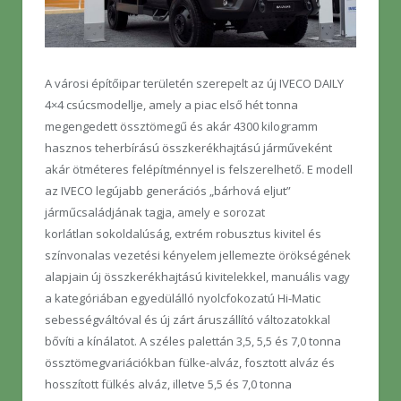
A városi építőipar területén szerepelt az új IVECO DAILY
4×4 csúcsmodellje, amely a piac első hét tonna
megengedett össztömegű és akár 4300 kilogramm
hasznos teherbírású összkerékhajtású járműveként
akár ötméteres felépítménnyel is felszerelhető. E modell
az IVECO legújabb generációs „bárhová eljut”
járműcsaládjának tagja, amely e sorozat
korlátlan sokoldalúság, extrém robusztus kivitel és
színvonalas vezetési kényelem jellemezte örökségének
alapjain új összkerékhajtású kivitelekkel, manuális vagy
a kategóriában egyedülálló nyolcfokozatú Hi-Matic
sebességváltóval és új zárt áruszállító változatokkal
bővíti a kínálatot. A széles palettán 3,5, 5,5 és 7,0 tonna
össztömegvariációkban fülke-alváz, fosztott alváz és
hosszított fülkés alváz, illetve 5,5 és 7,0 tonna