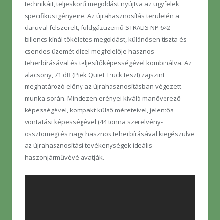
technikáit, teljeskörű megoldást nyújtva az ügyfelek
specifikus igényeire. Az újrahasznosítás területén a
daruval felszerelt, földgázüzemű STRALIS NP 6×2
billencs kínál tökéletes megoldást, különösen tiszta és
csendes üzemét dízel megfelelője hasznos
teherbírásával és teljesítőképességével kombinálva. Az
alacsony, 71 dB (Piek Quiet Truck teszt) zajszint
meghatározó előny az újrahasznosításban végezett
munka során. Mindezen erényei kiváló manőverező
képességével, kompakt külső méreteivel, jelentős
vontatási képességével (44 tonna szerelvény-
össztömeg) és nagy hasznos teherbírásával kiegészülve
az újrahasznosítási tevékenységek ideális
haszonjárművévé avatják.