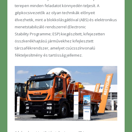
terepen minden feladatot könnyedén teljesít. A
gépkocsivezetők az olyan technikák előnyeit
élvezhetik, mint a blokkolásgátlóval (ABS) és elektronikus
menetstabilizáló rendszerrel (Electronic
Stability Programme; ESP) kiegészített, kifejezetten
összkerékhajtású járművekhez kifejlesztett
tárcsafékrendszer, amelyet csúcsszínvonalú
fékteljesítmény és tartósság jellemez.