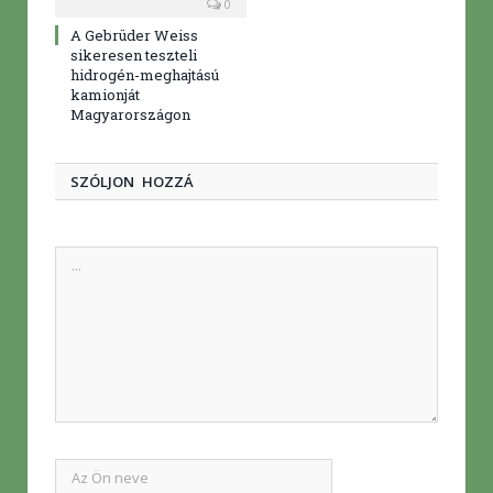
0
A Gebrüder Weiss
sikeresen teszteli
hidrogén-meghajtású
kamionját
Magyarországon
SZÓLJON HOZZÁ