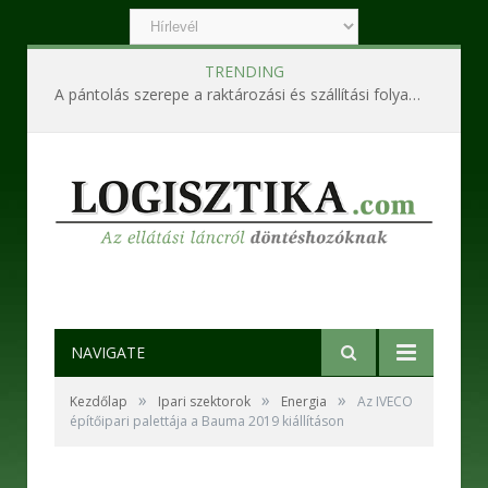
TRENDING
A pántolás szerepe a raktározási és szállítási folyamatokban
NAVIGATE
»
»
»
Kezdőlap
Ipari szektorok
Energia
Az IVECO
építőipari palettája a Bauma 2019 kiállításon