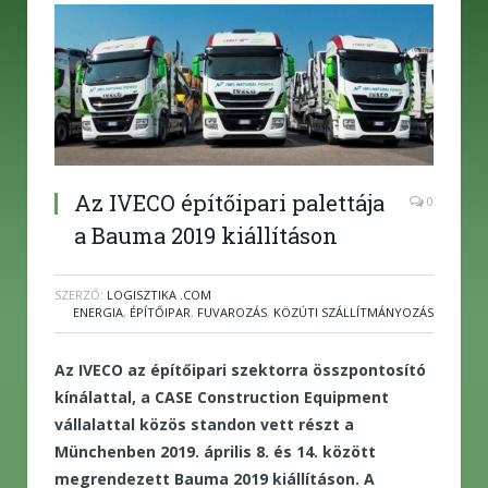
Az IVECO építőipari palettája
0
a Bauma 2019 kiállításon
SZERZŐ:
LOGISZTIKA .COM
ENERGIA
,
ÉPÍTŐIPAR
,
FUVAROZÁS
,
KÖZÚTI SZÁLLÍTMÁNYOZÁS
Az IVECO az építőipari szektorra összpontosító
kínálattal, a CASE Construction Equipment
vállalattal közös standon vett részt a
Münchenben 2019. április 8. és 14. között
megrendezett Bauma 2019 kiállításon. A