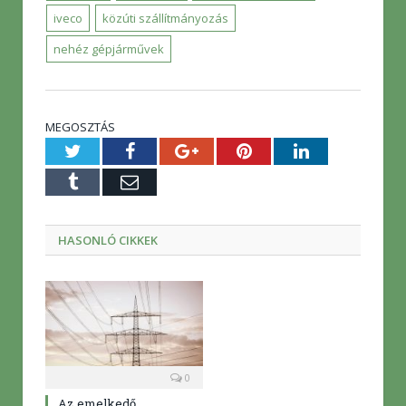
iveco
közúti szállítmányozás
nehéz gépjárművek
MEGOSZTÁS
Twitter
Facebook
Google+
Pinterest
LinkedIn
Tumblr
E-
mail
HASONLÓ CIKKEK
0
Az emelkedő