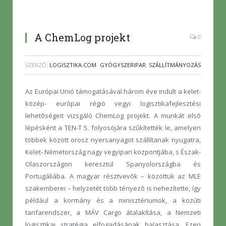
A ChemLog projekt
0
SZERZŐ:
LOGISZTIKA.COM
GYÓGYSZERIPAR
,
SZÁLLÍTMÁNYOZÁS
Az Európai Unió támogatásával három éve indult a kelet-
közép- európai régió vegyi logisztikafejlesztési
lehetõségeit vizsgáló ChemLog projekt. A munkát elsõ
lépésként a TEN-T 5. folyosójára szûkítették le, amelyen
többek között orosz nyersanyagot szállítanak nyugatra,
Kelet- Németország nagy vegyipari központjába, s Észak-
Olaszországon keresztül Spanyolországba és
Portugáliába. A magyar résztvevõk – közöttük az MLE
szakemberei – helyzetét több tényezõ is nehezítette, így
például a kormány és a minisztériumok, a közúti
tarifarendszer, a MÁV Cargo átalakítása, a Nemzeti
logisztikai stratégia elfogadásának halasztása. Ezen