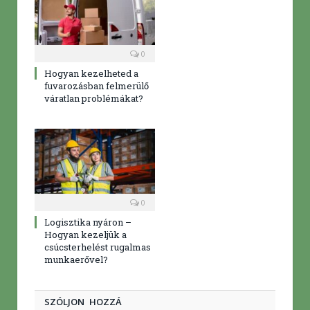
0
Hogyan kezelheted a
fuvarozásban felmerülő
váratlan problémákat?
0
Logisztika nyáron –
Hogyan kezeljük a
csúcsterhelést rugalmas
munkaerővel?
SZÓLJON HOZZÁ