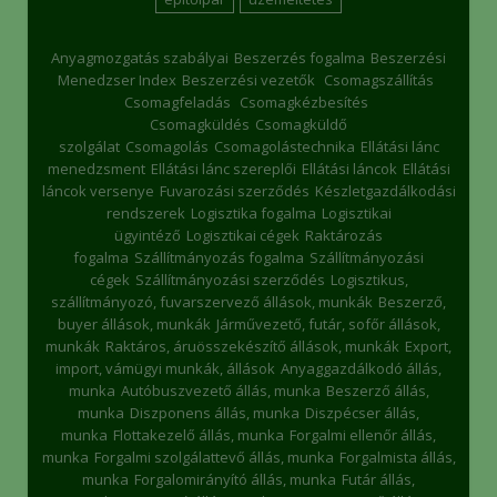
Anyagmozgatás szabályai
Beszerzés fogalma
Beszerzési
Menedzser Index
Beszerzési vezetők
Csomagszállítás
Csomagfeladás
Csomagkézbesítés
Csomagküldés
Csomagküldő
szolgálat
Csomagolás
Csomagolástechnika
Ellátási lánc
menedzsment
Ellátási lánc szereplői
Ellátási láncok
Ellátási
láncok versenye
Fuvarozási szerződés
Készletgazdálkodási
rendszerek
Logisztika fogalma
Logisztikai
ügyintéző
Logisztikai cégek
Raktározás
fogalma
Szállítmányozás fogalma
Szállítmányozási
cégek
Szállítmányozási szerződés
Logisztikus,
szállítmányozó, fuvarszervező állások, munkák
Beszerző,
buyer állások, munkák
Járművezető, futár, sofőr állások,
munkák
Raktáros, áruösszekészítő állások, munkák
Export,
import, vámügyi munkák, állások
Anyaggazdálkodó állás,
munka
Autóbuszvezető állás, munka
Beszerző állás,
munka
Diszponens állás, munka
Diszpécser állás,
munka
Flottakezelő állás, munka
Forgalmi ellenőr állás,
munka
Forgalmi szolgálattevő állás, munka
Forgalmista állás,
munka
Forgalomirányító állás, munka
Futár állás,