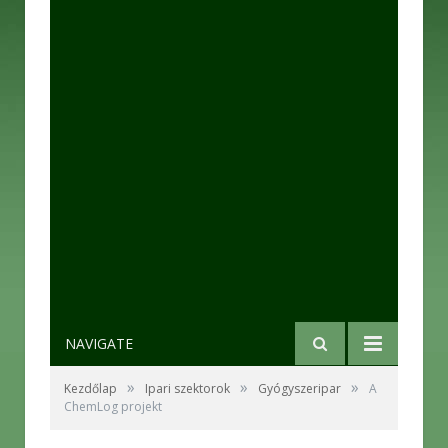
NAVIGATE
»
»
»
Kezdőlap
Ipari szektorok
Gyógyszeripar
A
ChemLog projekt