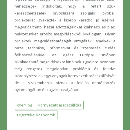
nehézségek indokolták, hogy a feltárt szûk
keresztmetszetek orvoslására szolgáló jövõbeli
projekteket igyekeztek a kisebb keretbõl jó eséllyel
megvalósítható, hazai adottságainkat kiaknázó és piaci
helyzetünket erõsítõ megoldásokból kiválogatni. Olyan
projektek megvalósíthatóságát vizsgálták, amelyek a
hazai technikai, informatikai és szervezési tudás
felhasználásával az egész Európai Unióban
alkalmazható megoldásokat kínálnak. Egyelõre azonban
még rengeteg megoldatlan probléma és feladat
akadályozza a vegyi anyagok környezetbarát szállítását,
de a szakemberek bíznak a felelõs döntéshozók
nyitottságában és rugalmasságában.
chemlog
környezetbarát szállítás
Logisztikai központok