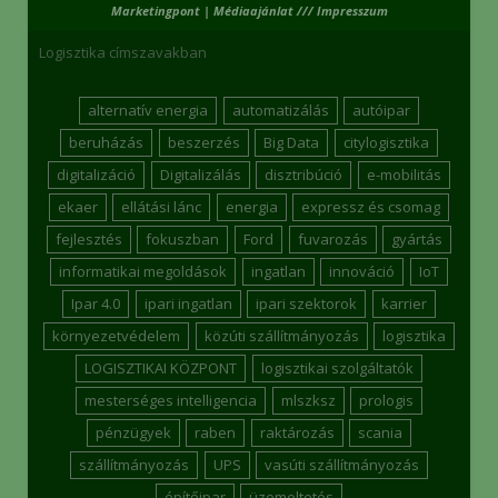
Marketingpont
|
Médiaajánlat /// Impresszum
Logisztika címszavakban
alternatív energia
automatizálás
autóipar
beruházás
beszerzés
Big Data
citylogisztika
digitalizáció
Digitalizálás
disztribúció
e-mobilitás
ekaer
ellátási lánc
energia
expressz és csomag
fejlesztés
fokuszban
Ford
fuvarozás
gyártás
informatikai megoldások
ingatlan
innováció
IoT
Ipar 4.0
ipari ingatlan
ipari szektorok
karrier
környezetvédelem
közúti szállítmányozás
logisztika
LOGISZTIKAI KÖZPONT
logisztikai szolgáltatók
mesterséges intelligencia
mlszksz
prologis
pénzügyek
raben
raktározás
scania
szállítmányozás
UPS
vasúti szállítmányozás
építőipar
üzemeltetés