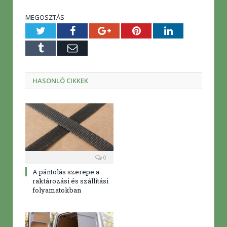
MEGOSZTÁS
Twitter
Facebook
Google+
Pinterest
LinkedIn
Tumblr
E-
mail
HASONLÓ CIKKEK
0
A pántolás szerepe a
raktározási és szállítási
folyamatokban