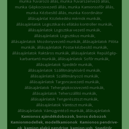
munka
Fuvarozó állás, munka
Fuvarszervező állás,
munka
Gépkocsivezető állás, munka
Kamionsofőr állás,
munka
Kézbesítő állás, munka
Koordinátor
állásajánlat
Közlekedési mérnök munkák,
állásajánlatok
Logisztikai és ellátási kontroller munkák,
állásajánlatok
Logisztikai vezető munkák,
állásajánlatok
Logisztikus munkák,
állásajánlatok
Mozdonyvezető munkák, állásajánlatok
Pilóta
munkák, állásajánlatok
Postai kézbesítő munkák,
állásajánlatok
Raktáros munkák, állásajánlatok
Repülőgép-
karbantartó munkák, állásajánlatok
Sofőr munkák,
állásajánlatok
Speditőr munkák,
állásajánlatok
Szállítmánykísérő munkák,
állásajánlatok
Szállítmányozó munkák,
állásajánlatok
Targoncavezető munkák,
állásajánlatok
Tehergépkocsivezető munkák,
állásajánlatok
Teherszállító munkák,
állásajánlatok
Tengerésztiszt munkák,
állásajánlatok
Vámtiszt munkák,
állásajánlatok
Vámügyintéző munkák, állásajánlatok
Kamionos ajándékdobozok, boros dobozok
Kamionmodellek, modellkamionok
Kamionos pendrive-
ok, kamion alakú pendrive, kamion usb
Speditőr