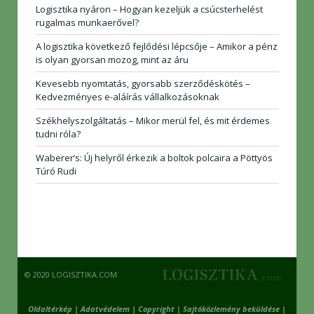
Logisztika nyáron – Hogyan kezeljük a csúcsterhelést
rugalmas munkaerővel?
A logisztika következő fejlődési lépcsője – Amikor a pénz
is olyan gyorsan mozog, mint az áru
Kevesebb nyomtatás, gyorsabb szerződéskötés –
Kedvezményes e-aláírás vállalkozásoknak
Székhelyszolgáltatás – Mikor merül fel, és mit érdemes
tudni róla?
Waberer’s: Új helyről érkezik a boltok polcaira a Pöttyös
Túró Rudi
© 2020 LOGISZTIKA.COM
Oldaltérkép
|
Adatvédelem
|
Copyright
|
Sajtóközlemény beküldése
|