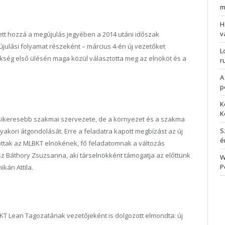
m
H
v
ett hozzá a megújulás jegyében a 2014 utáni időszak
újulási folyamat részeként – március 4-én új vezetőket
L
nökség első ülésén maga közül választotta meg az elnököt és a
r
A
p
K
K
sikeresebb szakmai szervezete, de a környezet és a szakma
S
gyakori átgondolását. Erre a feladatra kapott megbízást az új
é
ttak az MLBKT elnökének, fő feladatomnak a változás
sz Báthory Zsuzsanna, aki társelnökként támogatja az előttünk
W
P
kán Attila.
T Lean Tagozatának vezetőjeként is dolgozott elmondta: új