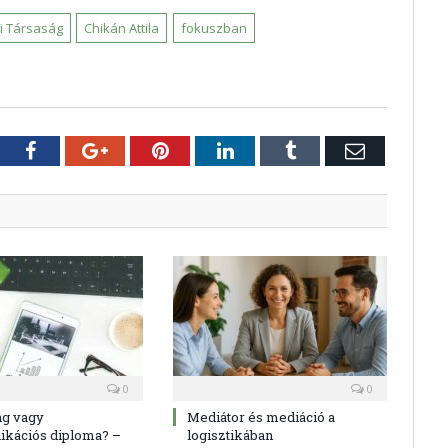
i Társaság
Chikán Attila
fokuszban
tter
Facebook
Google+
Pinterest
LinkedIn
Tumblr
E-
mail
0
0
ng vagy
Mediátor és mediáció a
kációs diploma? –
logisztikában