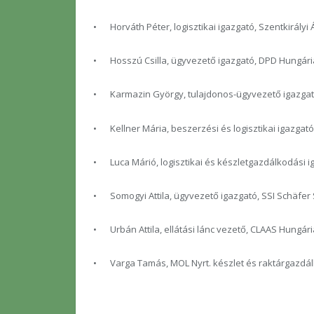
•
Horváth Péter, logisztikai igazgató, Szentkirályi 
•
Hosszú Csilla, ügyvezető igazgató, DPD Hungária
•
Karmazin György, tulajdonos-ügyvezető igazgató,
•
Kellner Mária, beszerzési és logisztikai igazgató
•
Luca Márió, logisztikai és készletgazdálkodási ig
•
Somogyi Attila, ügyvezető igazgató, SSI Schäfer
•
Urbán Attila, ellátási lánc vezető, CLAAS Hungária
•
Varga Tamás, MOL Nyrt. készlet és raktárgazdá