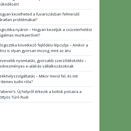
űködésért
ogyan kezelheted a fuvarozásban felmerülő
áratlan problémákat?
ogisztika nyáron – Hogyan kezeljük a csúcsterhelést
ugalmas munkaerővel?
 logisztika következő fejlődési lépcsője – Amikor a
énz is olyan gyorsan mozog, mint az áru
evesebb nyomtatás, gyorsabb szerződéskötés –
edvezményes e-aláírás vállalkozásoknak
zékhelyszolgáltatás – Mikor merül fel, és mit
rdemes tudni róla?
aberer’s: Új helyről érkezik a boltok polcaira a
öttyös Túró Rudi