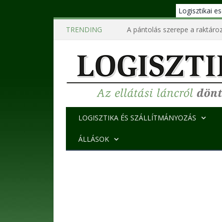
Logisztikai 
TRENDING
A pántolás szerepe a raktároz
LOGISZTIKA ÉS SZÁLLÍTMÁNYOZÁS
ÁLLÁSOK