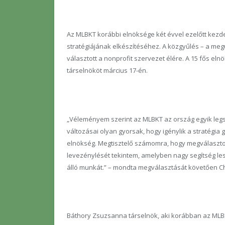
Az MLBKT korábbi elnöksége két évvel ezelőtt kezd
stratégiájának elkészítéséhez. A közgyűlés – a meg
választott a nonprofit szervezet élére. A 15 fős el
társelnököt március 17-én.
„Véleményem szerint az MLBKT az ország egyik leg
változásai olyan gyorsak, hogy igénylik a stratégia 
elnökség. Megtisztelő számomra, hogy megválaszto
levezénylését tekintem, amelyben nagy segítség le
álló munkát.” – mondta megválasztását követően Chi
Báthory Zsuzsanna társelnök, aki korábban az MLBK