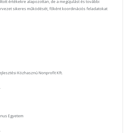
ott értékekre alapozottan, de a megújulást és további
rvezet sikeres működését, főként koordinációs feladatokat
ejlesztési Közhasznú Nonprofit Kft.
.
vinus Egyetem
.