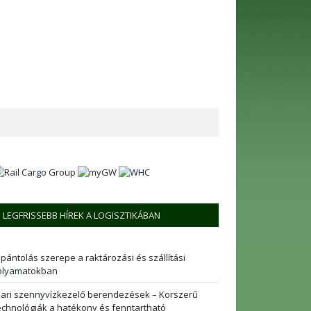
LEGFRISSEBB HÍREK A LOGISZTIKÁBAN
 pántolás szerepe a raktározási és szállítási
olyamatokban
pari szennyvízkezelő berendezések – Korszerű
echnológiák a hatékony és fenntartható