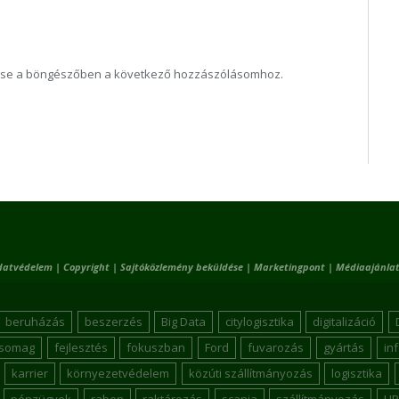
ése a böngészőben a következő hozzászólásomhoz.
datvédelem
|
Copyright
|
Sajtóközlemény beküldése
|
Marketingpont
|
Médiaajánlat
beruházás
beszerzés
Big Data
citylogisztika
digitalizáció
csomag
fejlesztés
fokuszban
Ford
fuvarozás
gyártás
in
karrier
környezetvédelem
közúti szállítmányozás
logisztika