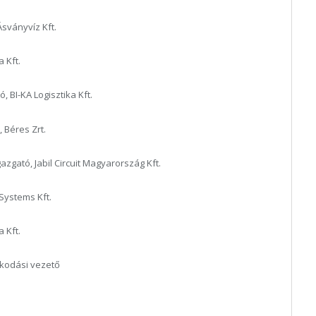
Ásványvíz Kft.
 Kft.
 BI-KA Logisztika Kft.
, Béres Zrt.
azgató, Jabil Circuit Magyarország Kft.
 Systems Kft.
 Kft.
lkodási vezető