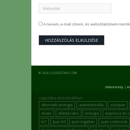
A nevem, e-mail címem, és weboldalcímem ment
© 2020 LOGISZTIKA.COM
Oldaltérkép
|
A
Logisztika címszavakban
alternatív energia
automatizálás
autóipar
ekaer
ellátási lánc
energia
expressz és 
IoT
Ipar 4.0
ipari ingatlan
ipari szektorok