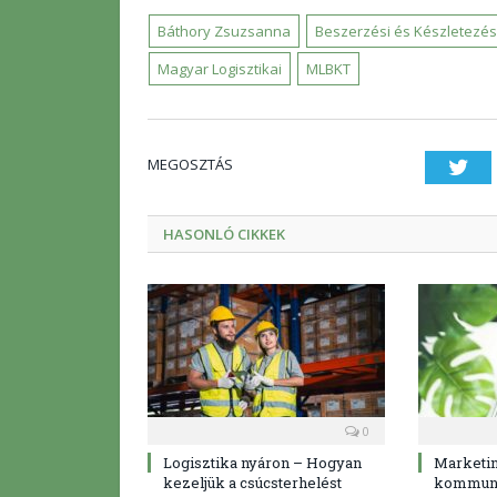
Báthory Zsuzsanna
Beszerzési és Készletezés
Magyar Logisztikai
MLBKT
MEGOSZTÁS
Twi
HASONLÓ CIKKEK
0
Logisztika nyáron – Hogyan
Marketi
kezeljük a csúcsterhelést
kommuni