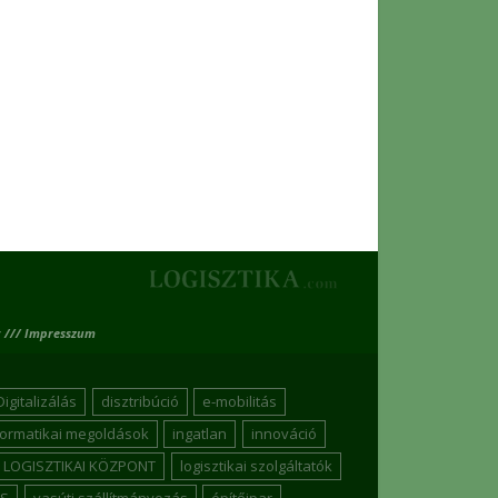
 /// Impresszum
Digitalizálás
disztribúció
e-mobilitás
formatikai megoldások
ingatlan
innováció
LOGISZTIKAI KÖZPONT
logisztikai szolgáltatók