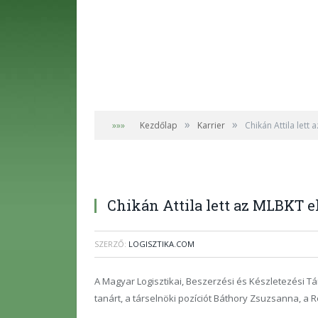
»
»
»»»
Kezdőlap
Karrier
Chikán Attila lett
Chikán Attila lett az MLBKT 
SZERZŐ:
LOGISZTIKA.COM
A Magyar Logisztikai, Beszerzési és Készletezési T
tanárt, a társelnöki pozíciót Báthory Zsuzsanna, a Ro