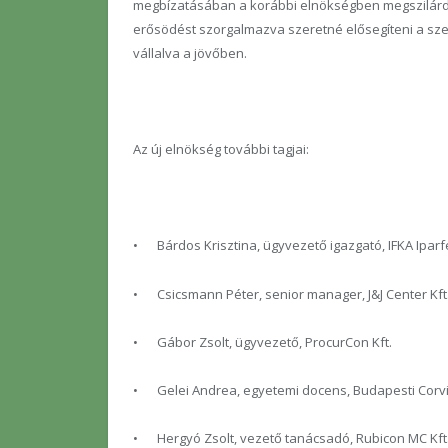
megbízatásában a korábbi elnökségben megszilárdít
erősödést szorgalmazva szeretné elősegíteni a sze
vállalva a jövőben.
Az új elnökség további tagjai:
•
Bárdos Krisztina, ügyvezető igazgató, IFKA Iparf
•
Csicsmann Péter, senior manager, J&J Center Kft
•
Gábor Zsolt, ügyvezető, ProcurCon Kft.
•
Gelei Andrea, egyetemi docens, Budapesti Cor
•
Hergyó Zsolt, vezető tanácsadó, Rubicon MC Kft