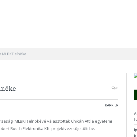
 az MLBKT elnöke
elnöke
0
KARRIER
A
f
ársaság (MLBKT) elnökévé választották Chikán Attila egyetemi
bert Bosch Elektronika Kft. projektvezetője tölti be.
I
t