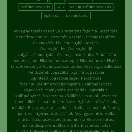
szállítmányozás
UPS
vasúti szállítmányozás
építőipar
üzemeltetés
Anyagmozgatás szabályai
Beszerzés fogalma
Beszerzési
Menedzser Index
Beszerzési vezetők
Csomagszállítás
Csomagfeladás
Csomagkézbesítés
Csomagküldés
Csomagküldő
szolgálat
Csomagolás
Csomagolástechnika
Ellátási lánc
menedzsment
Ellátási lánc szereplői
Ellátási láncok
Ellátási
láncok versenye
Fuvarozási szerződés
Készletgazdálkodási
rendszerek
Logisztika fogalma
Logisztikai
ügyintéző
Logisztikai cégek
Raktározás
fogalma
Szállítmányozás fogalma
Szállítmányozási
cégek
Szállítmányozási szerződés
Logisztikus,
szállítmányozó, fuvarszervező állások, munkák
Beszerző,
buyer állások, munkák
Járművezető, futár, sofőr állások,
munkák
Raktáros, áruösszekészítő állások, munkák
Export,
import, vámügyi munkák, állások
Anyaggazdálkodó állás,
munka
Autóbuszvezető állás, munka
Beszerző állás,
munka
Diszponens állás, munka
Diszpécser állás,
munka
Flottakezelő állás, munka
Forgalmi ellenőr állás,