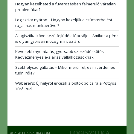
Hogyan kezelheted a fuvarozásban felmerülő váratlan
problémákat?
Logisztika nyáron – Hogyan kezeljük a csúcsterhelést
rugalmas munkaerővel?
A logisztika következő fejlődési lépcsője – Amikor a pénz
is olyan gyorsan mozog, mint az áru
Kevesebb nyomtatás, gyorsabb szerződéskötés –
Kedvezményes e-aláírás vállalkozásoknak
Székhelyszolgáltatás – Mikor merül fel, és mit érdemes
tudni róla?
Waberer’s: Új helyről érkezik a boltok polcaira a Pöttyös
Túró Rudi
© 2020 LOGISZTIKA.COM