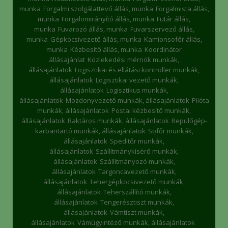
munka
Forgalmi szolgálattevő állás, munka
Forgalmista állás,
munka
Forgalomirányító állás, munka
Futár állás,
munka
Fuvarozó állás, munka
Fuvarszervező állás,
munka
Gépkocsivezető állás, munka
Kamionsofőr állás,
munka
Kézbesítő állás, munka
Koordinátor
állásajánlat
Közlekedési mérnök munkák,
állásajánlatok
Logisztikai és ellátási kontroller munkák,
állásajánlatok
Logisztikai vezető munkák,
állásajánlatok
Logisztikus munkák,
állásajánlatok
Mozdonyvezető munkák, állásajánlatok
Pilóta
munkák, állásajánlatok
Postai kézbesítő munkák,
állásajánlatok
Raktáros munkák, állásajánlatok
Repülőgép-
karbantartó munkák, állásajánlatok
Sofőr munkák,
állásajánlatok
Speditőr munkák,
állásajánlatok
Szállítmánykísérő munkák,
állásajánlatok
Szállítmányozó munkák,
állásajánlatok
Targoncavezető munkák,
állásajánlatok
Tehergépkocsivezető munkák,
állásajánlatok
Teherszállító munkák,
állásajánlatok
Tengerésztiszt munkák,
állásajánlatok
Vámtiszt munkák,
állásajánlatok
Vámügyintéző munkák, állásajánlatok