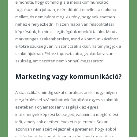
elmondta, hogy őt mindig is a médiakommunikáció
foglalkoztatta jobban, ezért döntött emellett a diploma
mellett, és nem bánta meg. Az tény, hogy sok esetben
nehéz elhelyezkedni, hiszen hiába van felsőoktatási
képzésünk, ha nincs segítségünk munkát találni. Mind a
marketinges szakemberekre, mind a kommunikációhoz
értőkre szükség van, viszont csak akkor, ha tényleg jók a
szakmájukban. Ehhez tapasztalatra, gyakorlatra van
szükség, amit szintén nem könnyű megszerezni.
Marketing vagy kommunikáció?
A statisztikák mindig sokat elárulnak arról, hogy milyen
megtérüléssel számolhatunk fiatalként egyes szakmák
esetében. Folyamatosan vizsgálják az egyes
intézmények képzési költségeit, valamint a megtérülési
időt, amely sok esetben éveket is jelenthet. Sokan
azonban nem azért végeznek egyetemen, hogy abból
milliárdosok legyenek, hanem azért, mert szeretik azt,