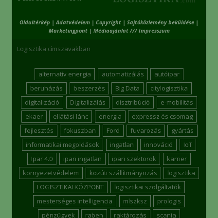
Oldaltérkép
|
Adatvédelem
|
Copyright
|
Sajtóközlemény beküldése
|
Marketingpont
|
Médiaajánlat /// Impresszum
Logisztika címszavakban
alternatív energia
automatizálás
autóipar
beruházás
beszerzés
Big Data
citylogisztika
digitalizáció
Digitalizálás
disztribúció
e-mobilitás
ekaer
ellátási lánc
energia
expressz és csomag
fejlesztés
fokuszban
Ford
fuvarozás
gyártás
informatikai megoldások
ingatlan
innováció
IoT
Ipar 4.0
ipari ingatlan
ipari szektorok
karrier
környezetvédelem
közúti szállítmányozás
logisztika
LOGISZTIKAI KÖZPONT
logisztikai szolgáltatók
mesterséges intelligencia
mlszksz
prologis
pénzügyek
raben
raktározás
scania