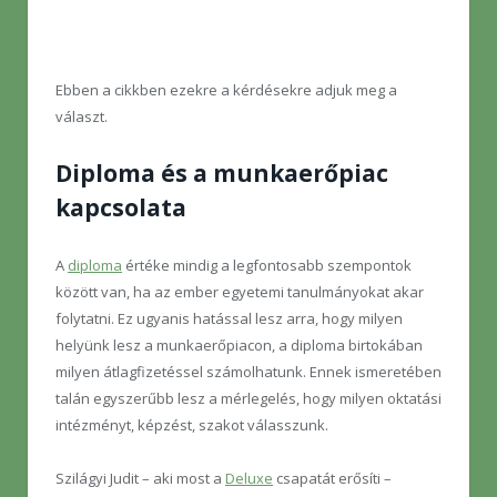
Ebben a cikkben ezekre a kérdésekre adjuk meg a
választ.
Diploma és a munkaerőpiac
kapcsolata
A
diploma
értéke mindig a legfontosabb szempontok
között van, ha az ember egyetemi tanulmányokat akar
folytatni. Ez ugyanis hatással lesz arra, hogy milyen
helyünk lesz a munkaerőpiacon, a diploma birtokában
milyen átlagfizetéssel számolhatunk. Ennek ismeretében
talán egyszerűbb lesz a mérlegelés, hogy milyen oktatási
intézményt, képzést, szakot válasszunk.
Szilágyi Judit – aki most a
Deluxe
csapatát erősíti –