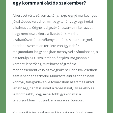
egy kommunikációs szakember?
A kereset változó, bár az tény, hogy egy jó marketinges
jóval többet kereshet, mint egy tanár vagy egy irodai
alkalmazott. Cégnél dolgozóként számolni kell azzal,
hogy nem lesz akkora a fizetésünk, mintha
szabadúszóként tevékenykednénk. A marketingnek
azonban számtalan területe van, így nehéz
megmondani, hogy átlagban mennyivel számolhat az, aki
ezt tanulja. SEO szakemberként jóval magasabb a
kereseti lehetőség, mint közösségi média
menedzserként vagy szövegíróként. Bár egyik esetben
sem lehet panaszkodni. Munkát találni azonban nem
könnyű, főleg vidéken. A fővárosban azért még akad
lehetőség, bár itt is elvárt a tapasztalat, így az első és
legfontosabb, hogy minél több gyakorlattal a
tarsolyunkban induljunk el a munkaerőpiacon.
Kommunikációs szakemberként szintén több helyen