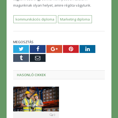
magunknak olyan helyet, amire régóta vágytunk.
kommunikációs diploma
Marketing diploma
MEGOSZTÁS
Twitter
Facebook
Google+
Pinterest
LinkedIn
Tumblr
E-
mail
HASONLÓ CIKKEK
0