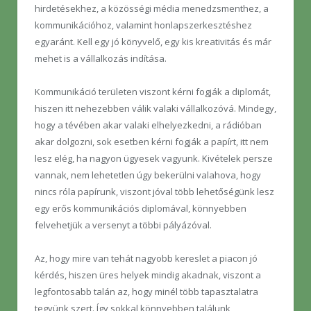
hirdetésekhez, a közösségi média menedzsmenthez, a
kommunikációhoz, valamint honlapszerkesztéshez
egyaránt. Kell egy jó könyvelő, egy kis kreativitás és már
mehet is a vállalkozás indítása.
Kommunikáció területen viszont kérni fogják a diplomát,
hiszen itt nehezebben válik valaki vállalkozóvá. Mindegy,
hogy a tévében akar valaki elhelyezkedni, a rádióban
akar dolgozni, sok esetben kérni fogják a papírt, itt nem
lesz elég, ha nagyon ügyesek vagyunk. Kivételek persze
vannak, nem lehetetlen úgy bekerülni valahova, hogy
nincs róla papírunk, viszont jóval több lehetőségünk lesz
egy erős kommunikációs diplomával, könnyebben
felvehetjük a versenyt a többi pályázóval.
Az, hogy mire van tehát nagyobb kereslet a piacon jó
kérdés, hiszen üres helyek mindig akadnak, viszont a
legfontosabb talán az, hogy minél több tapasztalatra
tegyünk szert. Így sokkal könnyebben találunk