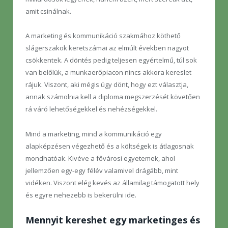
amit csinálnak.
A marketing és kommunikáció szakmához köthető
slágerszakok keretszámai az elmúlt években nagyot
csökkentek. A döntés pedig teljesen egyértelmű, túl sok
van belőlük, a munkaerőpiacon nincs akkora kereslet
rájuk. Viszont, aki mégis úgy dönt, hogy ezt választja,
annak számolnia kell a diploma megszerzését követően
rá váró lehetőségekkel és nehézségekkel.
Mind a marketing, mind a kommunikáció egy
alapképzésen végezhető és a költségek is átlagosnak
mondhatóak. Kivéve a fővárosi egyetemek, ahol
jellemzően egy-egy félév valamivel drágább, mint
vidéken. Viszont elég kevés az államilag támogatott hely
és egyre nehezebb is bekerülni ide.
Mennyit kereshet egy marketinges és