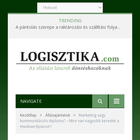
TRENDING
A pántolás szerepe a raktározási és szállítási folyamatokban
NAVIGATE
»
»
Kezdőlap
Állásajánlatok
Marketing vagy
kommunikációs diploma? – Mire van nagyobb kereslet a
munkaerőpiacon?