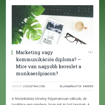
Marketing vagy
0
kommunikációs diploma? –
Mire van nagyobb kereslet a
munkaerőpiacon?
SZERZŐ:
LOGISZTIKA.COM
ÁLLÁSAJÁNLATOK
,
KARRIER
A felsőoktatási törvény folyamatosan változik, de
továbbra sem mindegy, hogy mit és hol tanulunk. A