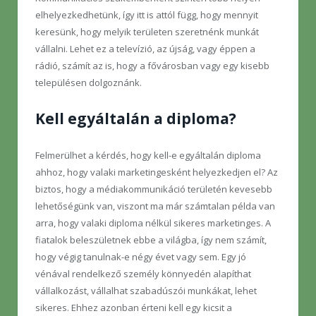
elhelyezkedhetünk, így itt is attól függ, hogy mennyit
keresünk, hogy melyik területen szeretnénk munkát
vállalni. Lehet ez a televízió, az újság, vagy éppen a
rádió, számít az is, hogy a fővárosban vagy egy kisebb
településen dolgoznánk.
Kell egyáltalán a diploma?
Felmerülhet a kérdés, hogy kell-e egyáltalán diploma
ahhoz, hogy valaki marketingesként helyezkedjen el? Az
biztos, hogy a médiakommunikáció területén kevesebb
lehetőségünk van, viszont ma már számtalan példa van
arra, hogy valaki diploma nélkül sikeres marketinges. A
fiatalok beleszületnek ebbe a világba, így nem számít,
hogy végig tanulnak-e négy évet vagy sem. Egy jó
vénával rendelkező személy könnyedén alapíthat
vállalkozást, vállalhat szabadúszói munkákat, lehet
sikeres. Ehhez azonban érteni kell egy kicsit a