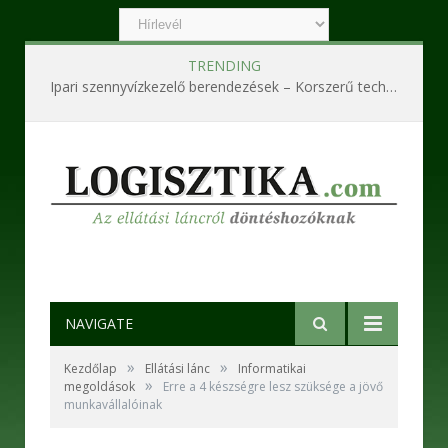
TRENDING
Ipari szennyvízkezelő berendezések – Korszerű technológiák a hatékony és fenntartható működésért
NAVIGATE
»
»
Kezdőlap
Ellátási lánc
Informatikai
»
megoldások
Erre a 4 készségre lesz szüksége a jövő
munkavállalóinak