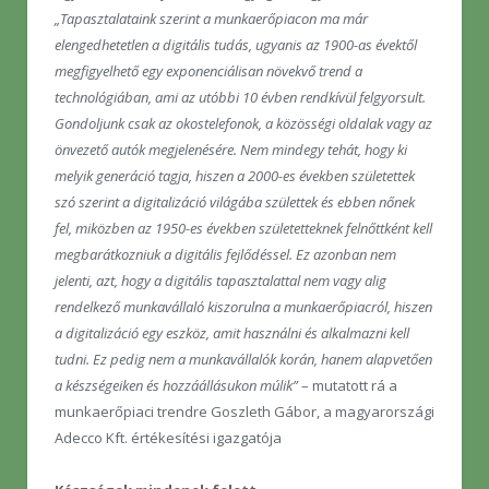
„Tapasztalataink szerint a munkaerőpiacon ma már
elengedhetetlen a digitális tudás, ugyanis az 1900-as évektől
megfigyelhető egy exponenciálisan növekvő trend a
technológiában, ami az utóbbi 10 évben rendkívül felgyorsult.
Gondoljunk csak az okostelefonok, a közösségi oldalak vagy az
önvezető autók megjelenésére. Nem mindegy tehát, hogy ki
melyik generáció tagja, hiszen a 2000-es években születettek
szó szerint a digitalizáció világába születtek és ebben nőnek
fel, miközben az 1950-es években születetteknek felnőttként kell
megbarátkozniuk a digitális fejlődéssel. Ez azonban nem
jelenti, azt, hogy a digitális tapasztalattal nem vagy alig
rendelkező munkavállaló kiszorulna a munkaerőpiacról, hiszen
a digitalizáció egy eszköz, amit használni és alkalmazni kell
tudni. Ez pedig nem a munkavállalók korán, hanem alapvetően
a készségeiken és hozzáállásukon múlik”
– mutatott rá a
munkaerőpiaci trendre Goszleth Gábor, a magyarországi
Adecco Kft. értékesítési igazgatója