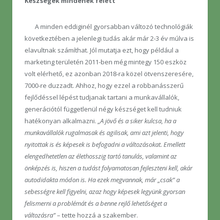
Készségek mindenek felett
A minden eddiginél gyorsabban változó technológiák
következtében a jelenlegi tudás akár már 2-3 év múlva is
elavultnak számíthat. Jól mutatja ezt, hogy például a
marketing területén 2011-ben még mintegy 150 eszköz
volt elérhető, ez azonban 2018-ra közel ötvenszeresére,
7000-re duzzadt. Ahhoz, hogy ezzel a robbanásszerű
fejlődéssel lépést tudjanak tartani a munkavállalók,
generációtól függetlenül négy készséget kell tudniuk
hatékonyan alkalmazni.
„A jövő és a siker kulcsa, ha a
munkavállalók rugalmasak és agilisak, ami azt jelenti, hogy
nyitottak is és képesek is befogadni a változásokat. Emellett
elengedhetetlen az élethosszig tartó tanulás, valamint az
önképzés is, hiszen a tudást folyamatosan fejleszteni kell, akár
autodidakta módon is. Ha ezek megvannak, már „csak” a
sebességre kell figyelni, azaz hogy képesek legyünk gyorsan
felismerni a problémát és a benne rejlő lehetőséget a
változásra”
– tette hozzá a szakember.