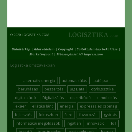
© 2020 LOGISZTIKA.COM
Oldaltérkép
|
Adatvédelem
|
Copyright
|
Sajtóközlemény beküldése
|
Marketingpont
|
Médiaajánlat /// Impresszum
Logisztika címszavakban
alternatív energia
automatizálás
autóipar
beruházás
beszerzés
Big Data
citylogisztika
digitalizáció
Digitalizálás
disztribúció
e-mobilitás
ekaer
ellátási lánc
energia
expressz és csomag
fejlesztés
fokuszban
Ford
fuvarozás
gyártás
informatikai megoldások
ingatlan
innováció
IoT
Ipar 4.0
ipari ingatlan
ipari szektorok
karrier