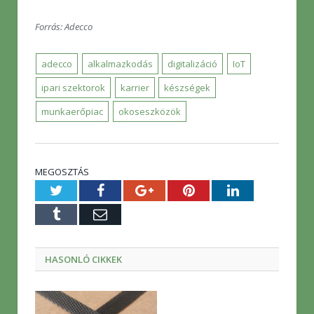
Forrás: Adecco
adecco
alkalmazkodás
digitalizáció
IoT
ipari szektorok
karrier
készségek
munkaerőpiac
okoseszközök
MEGOSZTÁS
Twitter
Facebook
Google+
Pinterest
LinkedIn
Tumblr
E-
mail
HASONLÓ CIKKEK