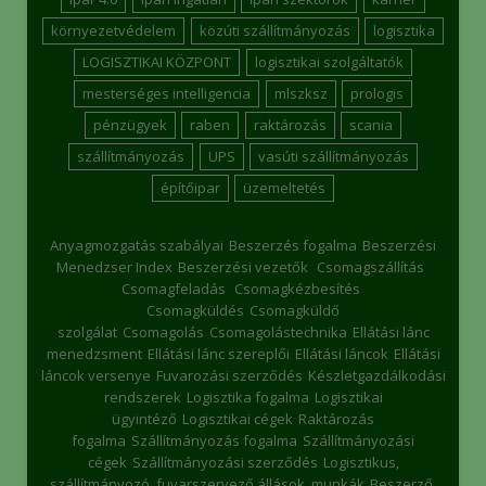
környezetvédelem
közúti szállítmányozás
logisztika
LOGISZTIKAI KÖZPONT
logisztikai szolgáltatók
mesterséges intelligencia
mlszksz
prologis
pénzügyek
raben
raktározás
scania
szállítmányozás
UPS
vasúti szállítmányozás
építőipar
üzemeltetés
Anyagmozgatás szabályai
Beszerzés fogalma
Beszerzési
Menedzser Index
Beszerzési vezetők
Csomagszállítás
Csomagfeladás
Csomagkézbesítés
Csomagküldés
Csomagküldő
szolgálat
Csomagolás
Csomagolástechnika
Ellátási lánc
menedzsment
Ellátási lánc szereplői
Ellátási láncok
Ellátási
láncok versenye
Fuvarozási szerződés
Készletgazdálkodási
rendszerek
Logisztika fogalma
Logisztikai
ügyintéző
Logisztikai cégek
Raktározás
fogalma
Szállítmányozás fogalma
Szállítmányozási
cégek
Szállítmányozási szerződés
Logisztikus,
szállítmányozó, fuvarszervező állások, munkák
Beszerző,