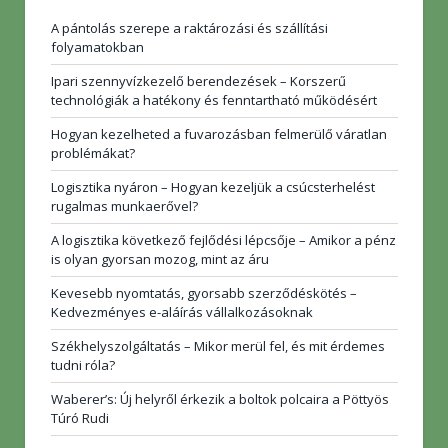
A pántolás szerepe a raktározási és szállítási
folyamatokban
Ipari szennyvízkezelő berendezések – Korszerű
technológiák a hatékony és fenntartható működésért
Hogyan kezelheted a fuvarozásban felmerülő váratlan
problémákat?
Logisztika nyáron – Hogyan kezeljük a csúcsterhelést
rugalmas munkaerővel?
A logisztika következő fejlődési lépcsője – Amikor a pénz
is olyan gyorsan mozog, mint az áru
Kevesebb nyomtatás, gyorsabb szerződéskötés –
Kedvezményes e-aláírás vállalkozásoknak
Székhelyszolgáltatás – Mikor merül fel, és mit érdemes
tudni róla?
Waberer’s: Új helyről érkezik a boltok polcaira a Pöttyös
Túró Rudi