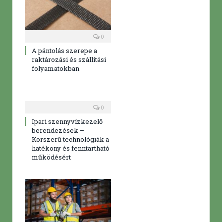
0
A pántolás szerepe a
raktározási és szállítási
folyamatokban
0
Ipari szennyvízkezelő
berendezések –
Korszerű technológiák a
hatékony és fenntartható
működésért