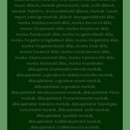
buyer állások, munkák
Járművezető, futár, sofőr állások,
munkák
Raktáros, áruösszekészítő állások, munkák
Export,
import, vámügyi munkák, állások
Anyaggazdálkodó állás,
munka
Autóbuszvezető állás, munka
Beszerző állás,
munka
Diszponens állás, munka
Diszpécser állás,
munka
Flottakezelő állás, munka
Forgalmi ellenőr állás,
munka
Forgalmi szolgálattevő állás, munka
Forgalmista állás,
munka
Forgalomirányító állás, munka
Futár állás,
munka
Fuvarozó állás, munka
Fuvarszervező állás,
munka
Gépkocsivezető állás, munka
Kamionsofőr állás,
munka
Kézbesítő állás, munka
Koordinátor
állásajánlat
Közlekedési mérnök munkák,
állásajánlatok
Logisztikai és ellátási kontroller munkák,
állásajánlatok
Logisztikai vezető munkák,
állásajánlatok
Logisztikus munkák,
állásajánlatok
Mozdonyvezető munkák, állásajánlatok
Pilóta
munkák, állásajánlatok
Postai kézbesítő munkák,
állásajánlatok
Raktáros munkák, állásajánlatok
Repülőgép-
karbantartó munkák, állásajánlatok
Sofőr munkák,
állásajánlatok
Speditőr munkák,
állásajánlatok
Szállítmánykísérő munkák,
állásajánlatok
Szállítmányozó munkák,