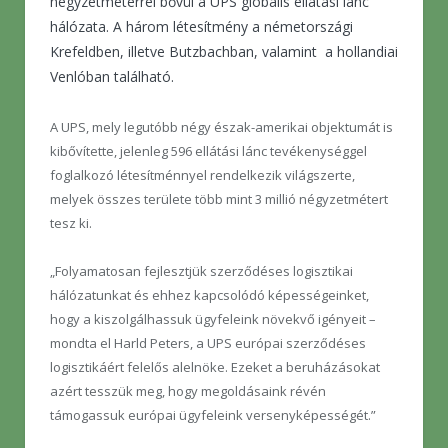
négyzetméterrel bővül a UPS globális ellátási lánc
hálózata. A három létesítmény a németországi
Krefeldben, illetve Butzbachban, valamint a hollandiai
Venlóban található.
A UPS, mely legutóbb négy észak-amerikai objektumát is
kibővítette, jelenleg 596 ellátási lánc tevékenységgel
foglalkozó létesítménnyel rendelkezik világszerte,
melyek összes területe több mint 3 millió négyzetmétert
tesz ki.
„Folyamatosan fejlesztjük szerződéses logisztikai
hálózatunkat és ehhez kapcsolódó képességeinket,
hogy a kiszolgálhassuk ügyfeleink növekvő igényeit –
mondta el Harld Peters, a UPS európai szerződéses
logisztikáért felelős alelnöke. Ezeket a beruházásokat
azért tesszük meg, hogy megoldásaink révén
támogassuk európai ügyfeleink versenyképességét.”