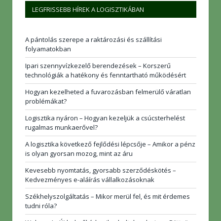
LEGFRISSEBB HÍREK A LOGISZTIKÁBAN
A pántolás szerepe a raktározási és szállítási
folyamatokban
Ipari szennyvízkezelő berendezések – Korszerű
technológiák a hatékony és fenntartható működésért
Hogyan kezelheted a fuvarozásban felmerülő váratlan
problémákat?
Logisztika nyáron – Hogyan kezeljük a csúcsterhelést
rugalmas munkaerővel?
A logisztika következő fejlődési lépcsője – Amikor a pénz
is olyan gyorsan mozog, mint az áru
Kevesebb nyomtatás, gyorsabb szerződéskötés –
Kedvezményes e-aláírás vállalkozásoknak
Székhelyszolgáltatás – Mikor merül fel, és mit érdemes
tudni róla?