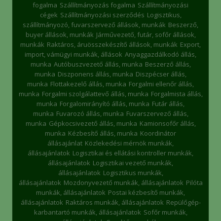
fogalma
Szállítmányozás fogalma
Szállítmányozási
cégek
Szállítmányozási szerződés
Logisztikus,
szállítmányozó, fuvarszervező állások, munkák
Beszerző,
buyer állások, munkák
Járművezető, futár, sofőr állások,
munkák
Raktáros, áruösszekészítő állások, munkák
Export,
import, vámügyi munkák, állások
Anyaggazdálkodó állás,
munka
Autóbuszvezető állás, munka
Beszerző állás,
munka
Diszponens állás, munka
Diszpécser állás,
munka
Flottakezelő állás, munka
Forgalmi ellenőr állás,
munka
Forgalmi szolgálattevő állás, munka
Forgalmista állás,
munka
Forgalomirányító állás, munka
Futár állás,
munka
Fuvarozó állás, munka
Fuvarszervező állás,
munka
Gépkocsivezető állás, munka
Kamionsofőr állás,
munka
Kézbesítő állás, munka
Koordinátor
állásajánlat
Közlekedési mérnök munkák,
állásajánlatok
Logisztikai és ellátási kontroller munkák,
állásajánlatok
Logisztikai vezető munkák,
állásajánlatok
Logisztikus munkák,
állásajánlatok
Mozdonyvezető munkák, állásajánlatok
Pilóta
munkák, állásajánlatok
Postai kézbesítő munkák,
állásajánlatok
Raktáros munkák, állásajánlatok
Repülőgép-
karbantartó munkák, állásajánlatok
Sofőr munkák,