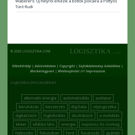
Waberer’s: Új helyről érkezik a boltok polcaira a Pöttyös
Túró Rudi
© 2020 LOGISZTIKA.COM
Oldaltérkép
|
Adatvédelem
|
Copyright
|
Sajtóközlemény beküldése
|
Marketingpont
|
Médiaajánlat /// Impresszum
Logisztika címszavakban
alternatív energia
automatizálás
autóipar
beruházás
beszerzés
Big Data
citylogisztika
digitalizáció
Digitalizálás
disztribúció
e-mobilitás
ekaer
ellátási lánc
energia
expressz és csomag
fejlesztés
fokuszban
Ford
fuvarozás
gyártás