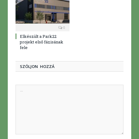
0
Elkészült a Park22
projekt első fázisának
fele
SZÓLJON HOZZÁ