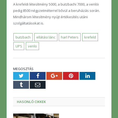
A krefeldi létesítmény 5000, a butzbachi 7000, a venlói
pedig 8500 négyzetméterrel bővül a beruházás során.
Mindhárom létesítmény nyújt értékesítés utáni
szolgáltatásokat is.
butzbach
ellátási lánc
harl Peters
krefeld
UPS
venlo
MEGOSZTÁS
Twitter
Facebook
Google+
Pinterest
LinkedIn
Tumblr
E-
mail
HASONLÓ CIKKEK