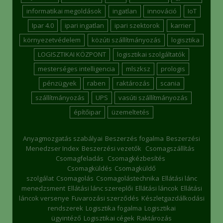
informatikai megoldások
ingatlan
innováció
IoT
Ipar 4.0
ipari ingatlan
ipari szektorok
karrier
környezetvédelem
közúti szállítmányozás
logisztika
LOGISZTIKAI KÖZPONT
logisztikai szolgáltatók
mesterséges intelligencia
mlszksz
prologis
pénzügyek
raben
raktározás
scania
szállítmányozás
UPS
vasúti szállítmányozás
építőipar
üzemeltetés
Anyagmozgatás szabályai
Beszerzés fogalma
Beszerzési
Menedzser Index
Beszerzési vezetők
Csomagszállítás
Csomagfeladás
Csomagkézbesítés
Csomagküldés
Csomagküldő
szolgálat
Csomagolás
Csomagolástechnika
Ellátási lánc
menedzsment
Ellátási lánc szereplői
Ellátási láncok
Ellátási
láncok versenye
Fuvarozási szerződés
Készletgazdálkodási
rendszerek
Logisztika fogalma
Logisztikai
ügyintéző
Logisztikai cégek
Raktározás