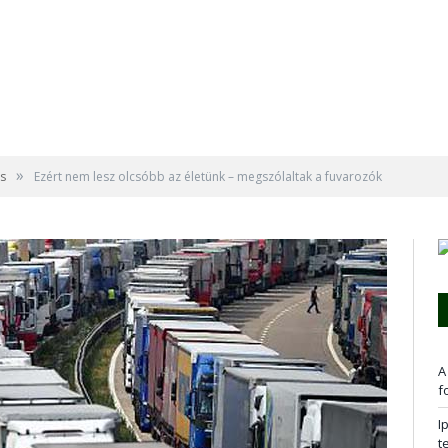
»
s
Ezért nem lesz olcsóbb az életünk – megszólaltak a fuvarozók
A
f
I
t