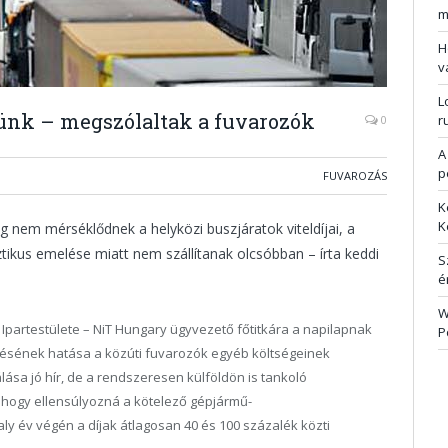
m
H
v
L
tünk – megszólaltak a fuvarozók
r
0
A
p
FUVAROZÁS
K
K
 nem mérséklődnek a helyközi buszjáratok viteldíjai, a
ztikus emelése miatt nem szállítanak olcsóbban – írta keddi
S
é
W
Ipartestülete – NiT Hungary ügyvezető főtitkára a napilapnak
P
sének hatása a közúti fuvarozók egyéb költségeinek
lása jó hír, de a rendszeresen külföldön is tankoló
hogy ellensúlyozná a kötelező gépjármű-
aly év végén a díjak átlagosan 40 és 100 százalék közti