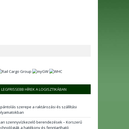
LEGFRISSEBB HÍREK A LOGISZTIKÁBAN
 pántolás szerepe a raktározási és szállítási
olyamatokban
pari szennyvízkezelő berendezések – Korszerű
echnológiák a hatékony és fenntartható