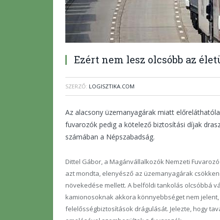
Ezért nem lesz olcsóbb az éle
SZERZŐ:
LOGISZTIKA.COM
Az alacsony üzemanyagárak miatt előreláthatólag
fuvarozók pedig a kötelező biztosítási díjak dras
számában a Népszabadság.
Dittel Gábor, a Magánvállalkozók Nemzeti Fuvarozó 
azt mondta, elenyésző az üzemanyagárak csökkené
növekedése mellett. A belföldi tankolás olcsóbbá vá
kamionosoknak akkora könnyebbséget nem jelent, 
felelősségbiztosítások drágulását. Jelezte, hogy tav