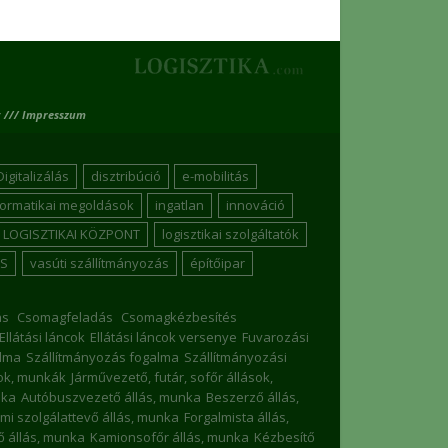
 /// Impresszum
Digitalizálás
disztribúció
e-mobilitás
formatikai megoldások
ingatlan
innováció
LOGISZTIKAI KÖZPONT
logisztikai szolgáltatók
S
vasúti szállítmányozás
építőipar
ás
Csomagfeladás
Csomagkézbesítés
Ellátási láncok
Ellátási láncok versenye
Fuvarozási
lma
Szállítmányozás fogalma
Szállítmányozási
sok, munkák
Járművezető, futár, sofőr állások,
nka
Autóbuszvezető állás, munka
Beszerző állás,
mi szolgálattevő állás, munka
Forgalmista állás,
 állás, munka
Kamionsofőr állás, munka
Kézbesítő