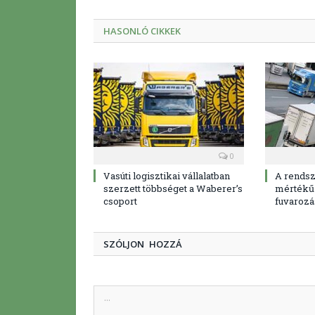
HASONLÓ CIKKEK
0
Vasúti logisztikai vállalatban
A rendsz
szerzett többséget a Waberer’s
mértékű 
csoport
fuvarozá
SZÓLJON HOZZÁ