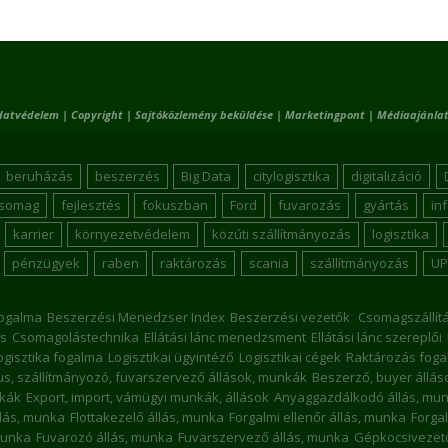
datvédelem
|
Copyright
|
Sajtóközlemény beküldése
|
Marketingpont
|
Médiaajánlat
beruházás
beszerzés
Big Data
citylogisztika
digitalizáció
csomag
fejlesztés
fokuszban
Ford
fuvarozás
gyártás
in
karrier
környezetvédelem
közúti szállítmányozás
logisztika
pénzügyek
raben
raktározás
scania
szállítmányozás
UP
ogalma
Beszerzési Menedzser Index
Beszerzési vezetők
Csomagszállít
s
Csomagolástechnika
Ellátási lánc menedzsment
Ellátási lánc szereplői
ogisztika fogalma
Logisztikai ügyintéző
Logisztikai cégek
Raktározás foga
kus, szállítmányozó, fuvarszervező állások, munkák
Beszerző, buyer állá
nkák
Export, import, vámügyi munkák, állások
Anyaggazdálkodó állás, mu
llás, munka
Flottakezelő állás, munka
Forgalmi ellenőr állás, munka
Forgal
munka
Fuvarozó állás, munka
Fuvarszervező állás, munka
Gépkocsivezető