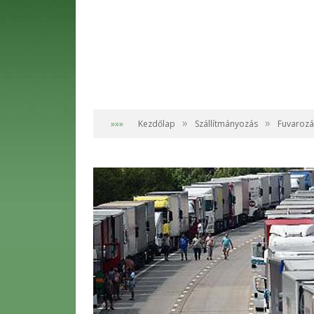
»
»
»»»
Kezdőlap
Szállítmányozás
Fuvarozá