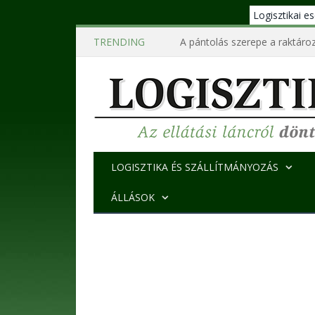
Logisztikai 
TRENDING
A pántolás szerepe a raktároz
LOGISZTIKA ÉS SZÁLLÍTMÁNYOZÁS
ÁLLÁSOK