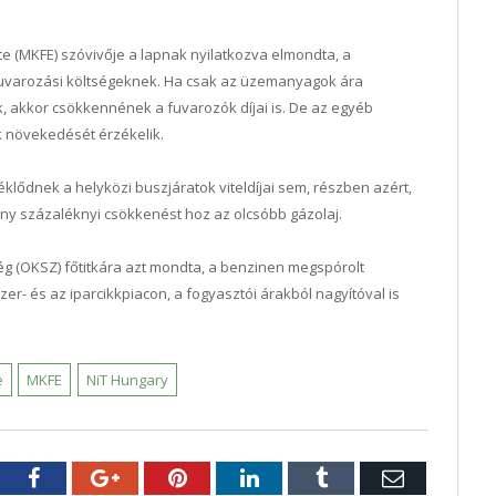
e (MKFE) szóvivője a lapnak nyilatkozva elmondta, a
 fuvarozási költségeknek. Ha csak az üzemanyagok ára
akkor csökkennének a fuvarozók díjai is. De az egyéb
ik növekedését érzékelik.
klődnek a helyközi buszjáratok viteldíjai sem, részben azért,
ny százaléknyi csökkenést hoz az olcsóbb gázolaj.
 (OKSZ) főtitkára azt mondta, a benzinen megspórolt
er- és az iparcikkpiacon, a fogyasztói árakból nagyítóval is
e
MKFE
NiT Hungary
tter
Facebook
Google+
Pinterest
LinkedIn
Tumblr
E-