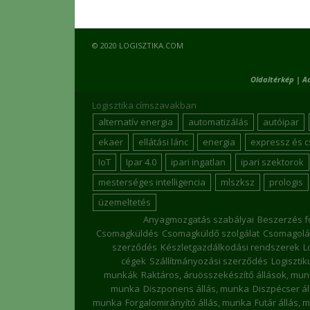
© 2020 LOGISZTIKA.COM
Oldaltérkép
|
A
Logisztika címszavakban
alternatív energia
automatizálás
autóipar
ekaer
ellátási lánc
energia
expressz és 
IoT
Ipar 4.0
ipari ingatlan
ipari szektorok
mesterséges intelligencia
mlszksz
prologis
üzemeltetés
Anyagmozgatás szabályai
Beszerzés f
Csomagküldés
Csomagküldő szolgálat
Csomagolá
szerződés
Készletgazdálkodási rendszerek
L
cégek
Szállítmányozási szerződés
Logiszti
munkák
Raktáros, áruösszekészítő állások, mu
munka
Diszponens állás, munka
Diszpécser á
munka
Forgalomirányító állás, munka
Futár állás, 