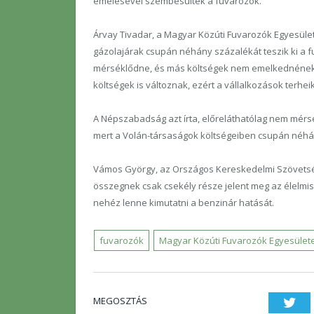
emelésével szembesültek a fuvarozók.
Árvay Tivadar, a Magyar Közúti Fuvarozók Egyesület
gázolajárak csupán néhány százalékát teszik ki a
mérséklődne, és más költségek nem emelkednének, 
költségek is változnak, ezért a vállalkozások terhe
A Népszabadság azt írta, előreláthatólag nem mérsé
mert a Volán-társaságok költségeiben csupán néhá
Vámos György, az Országos Kereskedelmi Szövetség
összegnek csak csekély része jelent meg az élelmisz
nehéz lenne kimutatni a benzinár hatását.
fuvarozók
Magyar Közúti Fuvarozók Egyesület
MEGOSZTÁS
Twi