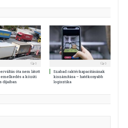
mail
0
0
erváltás óta nem látott
Szabad raktérkapacitásának
emelkedés a közúti
kiszámítása – hatékonyabb
s díjaiban
logisztika