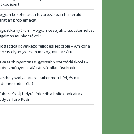
űködésért
ogyan kezelheted a fuvarozásban felmerülő
áratlan problémákat?
ogisztika nyáron – Hogyan kezeljük a csúcsterhelést
ugalmas munkaerővel?
 logisztika következő fejlődési lépcsője – Amikor a
énz is olyan gyorsan mozog, mint az áru
evesebb nyomtatás, gyorsabb szerződéskötés –
edvezményes e-aláírás vállalkozásoknak
zékhelyszolgáltatás – Mikor merül fel, és mit
rdemes tudni róla?
aberer’s: Új helyről érkezik a boltok polcaira a
öttyös Túró Rudi