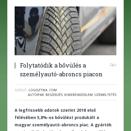
Folytatódik a bővülés a
0
személyautó-abroncs piacon
SZERZŐ:
LOGISZTIKA .COM
AUTÓIPAR
,
BESZERZÉS
,
KISKERESKEDELEM
,
ÜZEMELTETÉS
A legfrissebb adatok szerint 2018 első
félévében 5,8%-os bővülést produkált a
magyar személyautó-abroncs piac. A gyártók