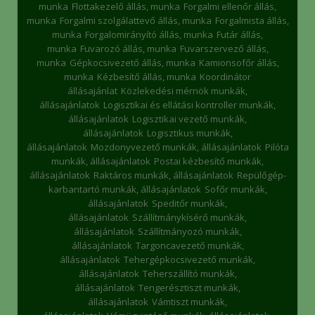
munka
Flottakezelő állás, munka
Forgalmi ellenőr állás,
munka
Forgalmi szolgálattevő állás, munka
Forgalmista állás,
munka
Forgalomirányító állás, munka
Futár állás,
munka
Fuvarozó állás, munka
Fuvarszervező állás,
munka
Gépkocsivezető állás, munka
Kamionsofőr állás,
munka
Kézbesítő állás, munka
Koordinátor
állásajánlat
Közlekedési mérnök munkák,
állásajánlatok
Logisztikai és ellátási kontroller munkák,
állásajánlatok
Logisztikai vezető munkák,
állásajánlatok
Logisztikus munkák,
állásajánlatok
Mozdonyvezető munkák, állásajánlatok
Pilóta
munkák, állásajánlatok
Postai kézbesítő munkák,
állásajánlatok
Raktáros munkák, állásajánlatok
Repülőgép-
karbantartó munkák, állásajánlatok
Sofőr munkák,
állásajánlatok
Speditőr munkák,
állásajánlatok
Szállítmánykísérő munkák,
állásajánlatok
Szállítmányozó munkák,
állásajánlatok
Targoncavezető munkák,
állásajánlatok
Tehergépkocsivezető munkák,
állásajánlatok
Teherszállító munkák,
állásajánlatok
Tengerésztiszt munkák,
állásajánlatok
Vámtiszt munkák,