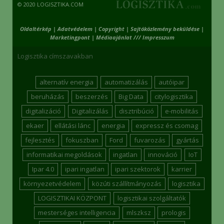
© 2020 LOGISZTIKA.COM
Oldaltérkép
|
Adatvédelem
|
Copyright
|
Sajtóközlemény beküldése
|
Marketingpont
|
Médiaajánlat /// Impresszum
Logisztika címszavakban
alternatív energia
automatizálás
autóipar
beruházás
beszerzés
Big Data
citylogisztika
digitalizáció
Digitalizálás
disztribúció
e-mobilitás
ekaer
ellátási lánc
energia
expressz és csomag
fejlesztés
fokuszban
Ford
fuvarozás
gyártás
informatikai megoldások
ingatlan
innováció
IoT
Ipar 4.0
ipari ingatlan
ipari szektorok
karrier
környezetvédelem
közúti szállítmányozás
logisztika
LOGISZTIKAI KÖZPONT
logisztikai szolgáltatók
mesterséges intelligencia
mlszksz
prologis