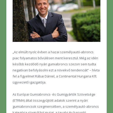
„Az elmúlt nyolc évben a hazai személyautó-abroncs
piac folyamatos bővülésen ment keresztül. Még az idén
később kezdődő nyári gumiabroncs szezon sem tudta
negatívan befolyásolni ezt a növekvő tendenciát” – hívta
fel a figyelmet Rábai Dániel, a Continental Hungaria Kft.
ügyvezető igazgatója.
Az Európai Gumiabroncs- és Gumigyártók Szövetsége
(ETRMA) által összegyűjtött adatok szerint a nyári
gumiabroncsok szegmensében, a személyautó-abroncs
kategória stagnálást mutat, a tavalyi év hasonló