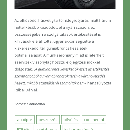
Az elhúzódó, húsvétig tartó hideg időjárás miatt három
héttel később kezdődött el a nyári szezon, ez
összességében a szolgáltatások értékesítését is
kihívások elé állította, ugyanakkor segítette a
kiskereskedői téli gumiabroncs készletek
optimalizálását. A munkaerőhiány miatt is leterhelt
szervizek viszonylag hosszú előjegyzési időkkel
dolgoztak.
„A gumiabroncs kereskedők ezért az értékesítés
szempontjából a nyári abroncsok terén a várt növekedés
helyett, inkább stagnálásról számoltak be.”
– hangsúlyozta
Rábai Dániel.
Forrás: Continental
autóipar
beszerzés
bővülés
continental
ETRMA
gumiabroncs
kishaszonjármű