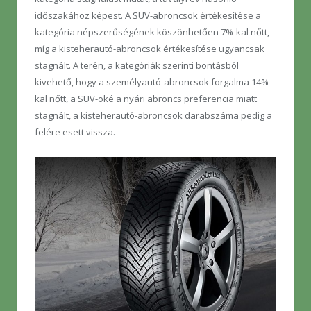
időszakához képest. A SUV-abroncsok értékesítése a
kategória népszerűségének köszönhetően 7%-kal nőtt,
míg a kisteherautó-abroncsok értékesítése ugyancsak
stagnált. A terén, a kategóriák szerinti bontásból
kivehető, hogy a személyautó-abroncsok forgalma 14%-
kal nőtt, a SUV-oké a nyári abroncs preferencia miatt
stagnált, a kisteherautó-abroncsok darabszáma pedig a
felére esett vissza.