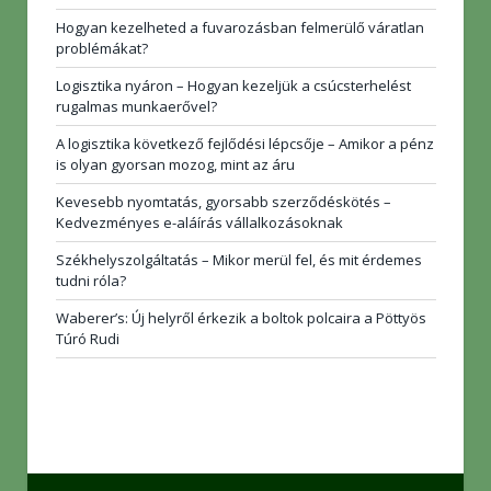
Hogyan kezelheted a fuvarozásban felmerülő váratlan
problémákat?
Logisztika nyáron – Hogyan kezeljük a csúcsterhelést
rugalmas munkaerővel?
A logisztika következő fejlődési lépcsője – Amikor a pénz
is olyan gyorsan mozog, mint az áru
Kevesebb nyomtatás, gyorsabb szerződéskötés –
Kedvezményes e-aláírás vállalkozásoknak
Székhelyszolgáltatás – Mikor merül fel, és mit érdemes
tudni róla?
Waberer’s: Új helyről érkezik a boltok polcaira a Pöttyös
Túró Rudi