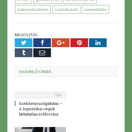
kiskereskedelem
személyautó
üzemeltetés
MEGOSZTÁS
Twitter
Facebook
Google+
Pinterest
LinkedIn
Tumblr
E-
mail
HASONLÓ CIKKEK
0
Székhelyszolgáltatás –
A logisztikai cégek
láthatatlan erőforrása