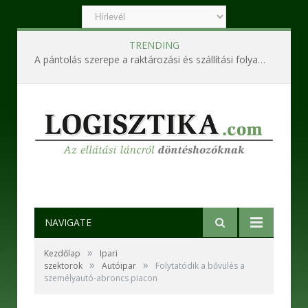
TRENDING
A pántolás szerepe a raktározási és szállítási folyamatokban
NAVIGATE
»
Kezdőlap
Ipari
»
»
szektorok
Autóipar
Folytatódik a bővülés a
személyautó-abroncs piacon