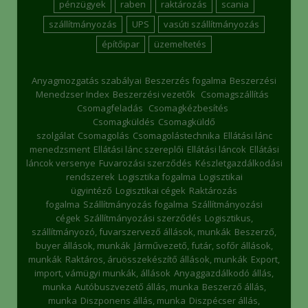
pénzügyek
raben
raktározás
scania
szállítmányozás
UPS
vasúti szállítmányozás
építőipar
üzemeltetés
Anyagmozgatás szabályai
Beszerzés fogalma
Beszerzési
Menedzser Index
Beszerzési vezetők
Csomagszállítás
Csomagfeladás
Csomagkézbesítés
Csomagküldés
Csomagküldő
szolgálat
Csomagolás
Csomagolástechnika
Ellátási lánc
menedzsment
Ellátási lánc szereplői
Ellátási láncok
Ellátási
láncok versenye
Fuvarozási szerződés
Készletgazdálkodási
rendszerek
Logisztika fogalma
Logisztikai
ügyintéző
Logisztikai cégek
Raktározás
fogalma
Szállítmányozás fogalma
Szállítmányozási
cégek
Szállítmányozási szerződés
Logisztikus,
szállítmányozó, fuvarszervező állások, munkák
Beszerző,
buyer állások, munkák
Járművezető, futár, sofőr állások,
munkák
Raktáros, áruösszekészítő állások, munkák
Export,
import, vámügyi munkák, állások
Anyaggazdálkodó állás,
munka
Autóbuszvezető állás, munka
Beszerző állás,
munka
Diszponens állás, munka
Diszpécser állás,