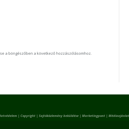
ése a böngészőben a következő hozzászólásomhoz.
datvédelem
|
Copyright
|
Sajtóközlemény beküldése
|
Marketingpont
|
Médiaajánlat