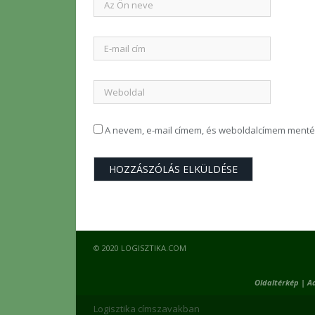
A nevem, e-mail címem, és weboldalcímem ment
© 2020 LOGISZTIKA.COM
Oldaltérkép
|
A
Logisztika címszavakban