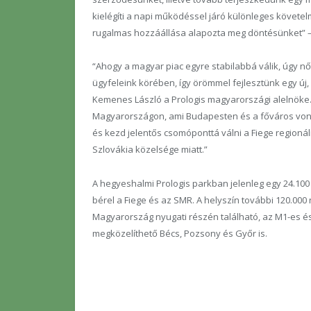
kielégíti a napi működéssel járó különleges követel
rugalmas hozzáállása alapozta meg döntésünket” –
“Ahogy a magyar piac egyre stabilabbá válik, úgy nő 
ügyfeleink körében, így örömmel fejlesztünk egy új,
Kemenes László a Prologis magyarországi alelnöke.
Magyarországon, ami Budapesten és a főváros vonzá
és kezd jelentős csomóponttá válni a Fiege regioná
Szlovákia közelsége miatt.”
A hegyeshalmi Prologis parkban jelenleg egy 24.100
bérel a Fiege és az SMR. A helyszín további 120.000
Magyarország nyugati részén található, az M1-es
megközelíthető Bécs, Pozsony és Győr is.