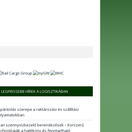
LEGFRISSEBB HÍREK A LOGISZTIKÁBAN
 pántolás szerepe a raktározási és szállítási
olyamatokban
pari szennyvízkezelő berendezések – Korszerű
echnológiák a hatékony és fenntartható