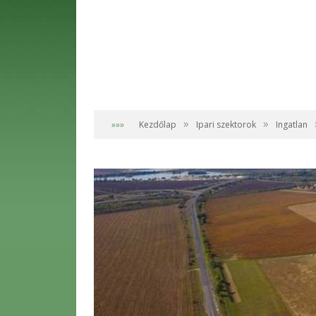
»
»
»»»
Kezdőlap
Ipari szektorok
Ingatlan