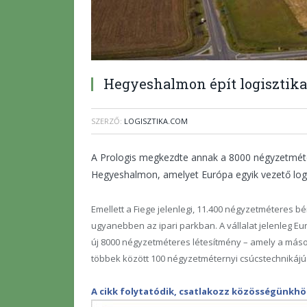
Hegyeshalmon épít logisztikai
SZERZŐ:
LOGISZTIKA.COM
A Prologis megkezdte annak a 8000 négyzetméter
Hegyeshalmon, amelyet Európa egyik vezető logis
Emellett a Fiege jelenlegi, 11.400 négyzetméteres bé
ugyanebben az ipari parkban. A vállalat jelenleg Eu
új 8000 négyzetméteres létesítmény – amely a máso
többek között 100 négyzetméternyi csúcstechnikájú 
A cikk folytatódik, csatlakozz közösségünkhöz