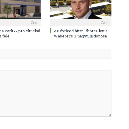
0
0
 a Park22 projekt első
Az évtized híre: Tiborcz lett a
k fele
Waberer’s új nagytulajdonosa