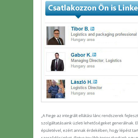
„A Fiege az integrált ellátási lánc rendszerek fej
szolgáltatásaink üzleti lehetőségeket generálnak. 
épületével, ezért annak érdekében, hogy lépést tar
szerződésünket, illetve tovább terjeszkedünk egy m