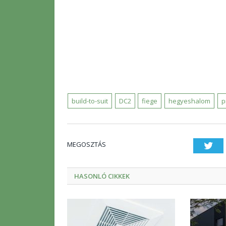
build-to-suit
DC2
fiege
hegyeshalom
p
MEGOSZTÁS
Twi
HASONLÓ CIKKEK