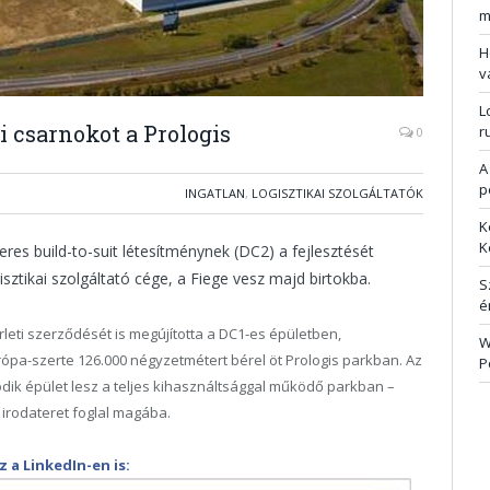
m
H
v
L
 csarnokot a Prologis
r
0
A
p
INGATLAN
,
LOGISZTIKAI SZOLGÁLTATÓK
K
K
es build-to-suit létesítménynek (DC2) a fejlesztését
ztikai szolgáltató cége, a Fiege vesz majd birtokba.
S
é
rleti szerződését is megújította a DC1-es épületben,
W
rópa-szerte 126.000 négyzetmétert bérel öt Prologis parkban. Az
P
dik épület lesz a teljes kihasználtsággal működő parkban –
irodateret foglal magába.
 a LinkedIn-en is: