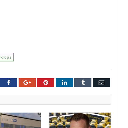
rologis
tter
Facebook
Google+
Pinterest
LinkedIn
Tumblr
E-
mail