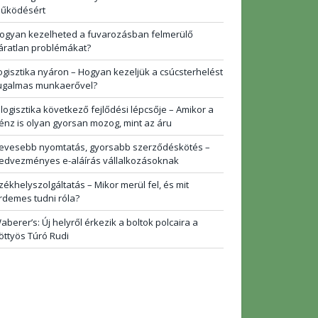
űködésért
ogyan kezelheted a fuvarozásban felmerülő
áratlan problémákat?
ogisztika nyáron – Hogyan kezeljük a csúcsterhelést
ugalmas munkaerővel?
 logisztika következő fejlődési lépcsője – Amikor a
énz is olyan gyorsan mozog, mint az áru
evesebb nyomtatás, gyorsabb szerződéskötés –
edvezményes e-aláírás vállalkozásoknak
zékhelyszolgáltatás – Mikor merül fel, és mit
rdemes tudni róla?
aberer’s: Új helyről érkezik a boltok polcaira a
öttyös Túró Rudi