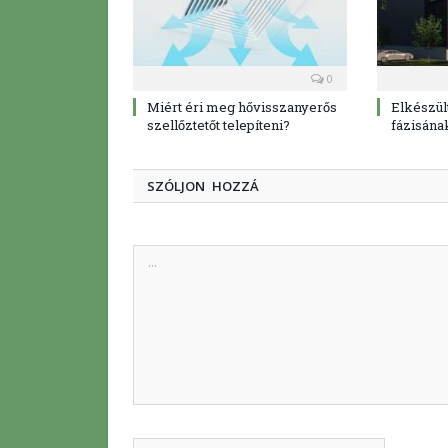
0
Miért éri meg hővisszanyerős
Elkészült
szellőztetőt telepíteni?
fázisána
SZÓLJON HOZZÁ