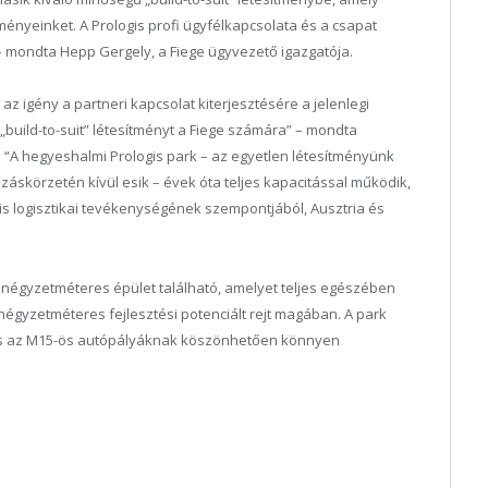
ményeinket. A Prologis profi ügyfélkapcsolata és a csapat
 mondta Hepp Gergely, a Fiege ügyvezető igazgatója.
az igény a partneri kapcsolat kiterjesztésére a jelenlegi
 „build-to-suit” létesítményt a Fiege számára” – mondta
 “A hegyeshalmi Prologis park – az egyetlen létesítményünk
skörzetén kívül esik – évek óta teljes kapacitással működik,
lis logisztikai tevékenységének szempontjából, Ausztria és
 négyzetméteres épület található, amelyet teljes egészében
 négyzetméteres fejlesztési potenciált rejt magában. A park
 és az M15-ös autópályáknak köszönhetően könnyen