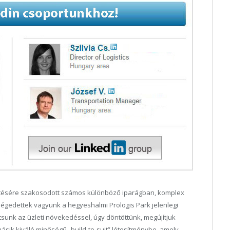
lesztésére szakosodott számos különböző iparágban, komplex
Elégedettek vagyunk a hegyeshalmi Prologis Park jelenlegi
tsunk az üzleti növekedéssel, úgy döntöttünk, megújítjuk
ásik kiváló minőségű „build-to-suit” létesítménybe, amely