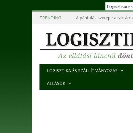
Logisztikai 
TRENDING
A pántolás szerepe a raktároz
LOGISZTIKA ÉS SZÁLLÍTMÁNYOZÁS
ÁLLÁSOK