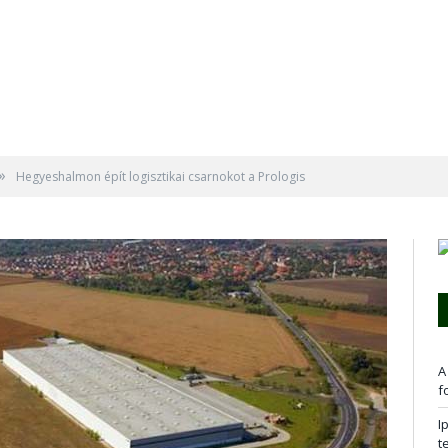
»
Hegyeshalmon épít logisztikai csarnokot a Prologis
A
f
I
t