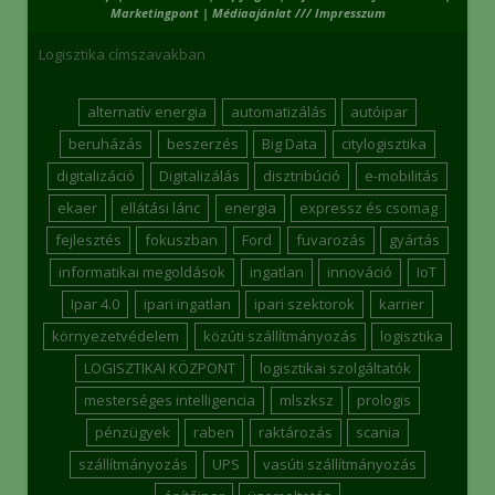
Marketingpont
|
Médiaajánlat /// Impresszum
Logisztika címszavakban
alternatív energia
automatizálás
autóipar
beruházás
beszerzés
Big Data
citylogisztika
digitalizáció
Digitalizálás
disztribúció
e-mobilitás
ekaer
ellátási lánc
energia
expressz és csomag
fejlesztés
fokuszban
Ford
fuvarozás
gyártás
informatikai megoldások
ingatlan
innováció
IoT
Ipar 4.0
ipari ingatlan
ipari szektorok
karrier
környezetvédelem
közúti szállítmányozás
logisztika
LOGISZTIKAI KÖZPONT
logisztikai szolgáltatók
mesterséges intelligencia
mlszksz
prologis
pénzügyek
raben
raktározás
scania
szállítmányozás
UPS
vasúti szállítmányozás