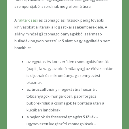
szempontjából szorulnak megreformálásra.
A
raktározási
és csomagolási fázisok pedig további
kihívásokat állítanak a logisztikai szakemberek elé. A
silány minőségű csomagolóanyagokból származó
hulladék nagyon hosszú idő alatt, vagy egyáltalán nem
bomlik le:
az egyutas és korszerűtlen csomagolásformák
(papír, fa vagy az olcsó műanyag) az élővizeinkbe
is eljutnak és mikroműanyag szennyezést
okoznak
az áruszállítmány megóvására használt
töltőanyagok (hungarocell, papírforgács,
buborékfólia) a csomagok felbontása után a
kukában landolnak
a nejlonok és frissességmegőrző fóliák –
úgynevezett kiegészítő csomagolások –