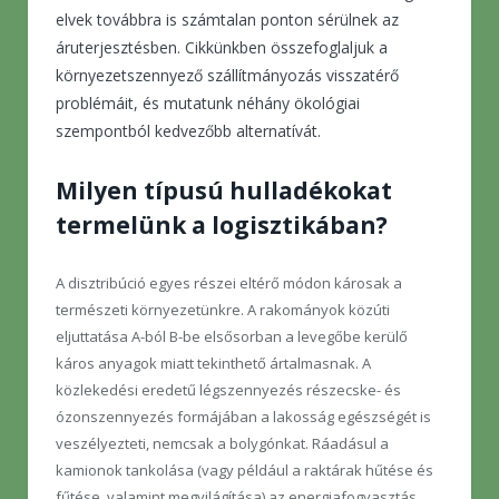
elvek továbbra is számtalan ponton sérülnek az
áruterjesztésben. Cikkünkben összefoglaljuk a
környezetszennyező szállítmányozás visszatérő
problémáit, és mutatunk néhány ökológiai
szempontból kedvezőbb alternatívát.
Milyen típusú hulladékokat
termelünk a logisztikában?
A disztribúció egyes részei eltérő módon károsak a
természeti környezetünkre. A rakományok közúti
eljuttatása A-ból B-be elsősorban a levegőbe kerülő
káros anyagok miatt tekinthető ártalmasnak. A
közlekedési eredetű légszennyezés részecske- és
ózonszennyezés formájában a lakosság egészségét is
veszélyezteti, nemcsak a bolygónkat. Ráadásul a
kamionok tankolása (vagy például a raktárak hűtése és
fűtése, valamint megvilágítása) az energiafogyasztás