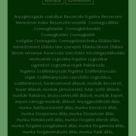
építőipar
üzemeltetés
Anyagmozgatás szabályai
Beszerzés fogalma
Beszerzési
Menedzser Index
Beszerzési vezetők
Csomagszállítás
Csomagfeladás
Csomagkézbesítés
Csomagküldés
Csomagküldő
szolgálat
Csomagolás
Csomagolástechnika
Ellátási lánc
menedzsment
Ellátási lánc szereplői
Ellátási láncok
Ellátási
láncok versenye
Fuvarozási szerződés
Készletgazdálkodási
rendszerek
Logisztika fogalma
Logisztikai
ügyintéző
Logisztikai cégek
Raktározás
fogalma
Szállítmányozás fogalma
Szállítmányozási
cégek
Szállítmányozási szerződés
Logisztikus,
szállítmányozó, fuvarszervező állások, munkák
Beszerző,
buyer állások, munkák
Járművezető, futár, sofőr állások,
munkák
Raktáros, áruösszekészítő állások, munkák
Export,
import, vámügyi munkák, állások
Anyaggazdálkodó állás,
munka
Autóbuszvezető állás, munka
Beszerző állás,
munka
Diszponens állás, munka
Diszpécser állás,
munka
Flottakezelő állás, munka
Forgalmi ellenőr állás,
munka
Forgalmi szolgálattevő állás, munka
Forgalmista állás,
munka
Forgalomirányító állás, munka
Futár állás,