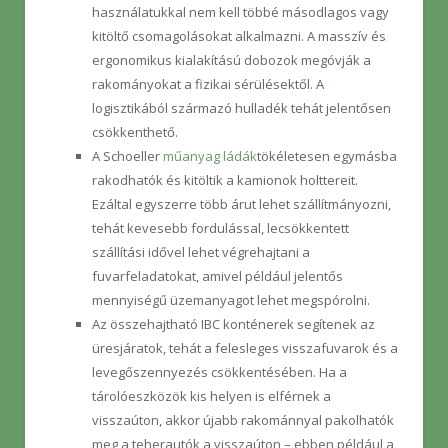
használatukkal nem kell többé másodlagos vagy
kitöltő csomagolásokat alkalmazni. A masszív és
ergonomikus kialakítású dobozok megóvják a
rakományokat a fizikai sérülésektől. A
logisztikából származó hulladék tehát jelentősen
csökkenthető.
A Schoeller
műanyag ládák
tökéletesen egymásba
rakodhatók és kitöltik a kamionok holttereit.
Ezáltal egyszerre több árut lehet szállítmányozni,
tehát kevesebb fordulással, lecsökkentett
szállítási idővel lehet végrehajtani a
fuvarfeladatokat, amivel például jelentős
mennyiségű üzemanyagot lehet megspórolni.
Az összehajtható IBC konténerek segítenek az
üresjáratok, tehát a felesleges visszafuvarok és a
levegőszennyezés csökkentésében. Ha a
tárolóeszközök kis helyen is elférnek a
visszaúton, akkor újabb rakománnyal pakolhatók
meg a teherautók a visszaúton – ebben például a