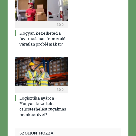
0
Hogyan kezelheted a
fuvarozásban felmerülő
váratlan problémákat?
0
Logisztika nyáron –
Hogyan kezeljük a
csúcsterhelést rugalmas
munkaerővel?
SZÓLJON HOZZÁ