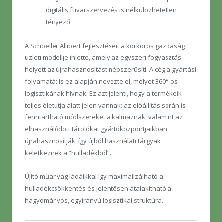
digitális fuvarszervezés is nélkülözhetetlen
tényező.
A Schoeller Allibert fejlesztéseit a körkörös gazdaság
üzleti modellje ihlette, amely az egyszeri fogyasztás
helyett az újrahasznosítást népszerűsíti. A cég a gyártási
folyamatát is ez alapján nevezte el, melyet 360°-os
logisztikának hívnak. Ez azt jelenti, hogy a termékeik
teljes életútja alatt jelen vannak: az előállítás során is
fenntartható módszereket alkalmaznak, valamint az
elhasználódott tárolókat gyártóközpontjaikban
újrahasznosítják, így újból használati tárgyak
keletkeznek a ”hulladékból”.
Újító műanyag ládáikkal így maximalizálható a
hulladékcsökkentés és jelentősen átalakítható a
hagyományos, egyirányú logisztikai struktúra.