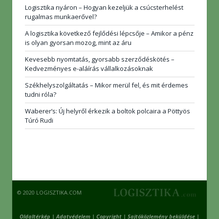
Logisztika nyáron – Hogyan kezeljük a csúcsterhelést
rugalmas munkaerővel?
A logisztika következő fejlődési lépcsője – Amikor a pénz
is olyan gyorsan mozog, mint az áru
Kevesebb nyomtatás, gyorsabb szerződéskötés –
Kedvezményes e-aláírás vállalkozásoknak
Székhelyszolgáltatás – Mikor merül fel, és mit érdemes
tudni róla?
Waberer’s: Új helyről érkezik a boltok polcaira a Pöttyös
Túró Rudi
© 2020 LOGISZTIKA.COM
Oldaltérkép
|
Adatvédelem
|
Copyright
|
Sajtóközlemény beküldése
|