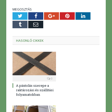
MEGOSZTÁS
Twitter
Facebook
Google+
Pinterest
LinkedIn
Tumblr
E-
mail
HASONLÓ CIKKEK
0
A pántolás szerepe a
raktározási és szállítási
folyamatokban