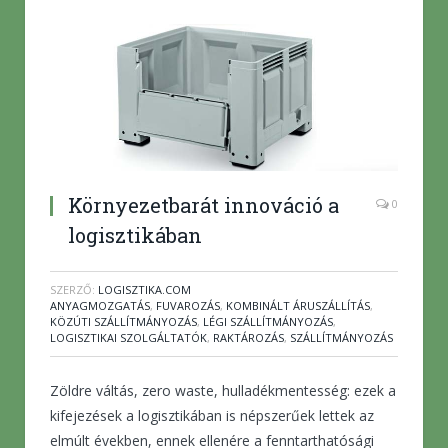
Környezetbarát innováció a
0
logisztikában
SZERZŐ:
LOGISZTIKA.COM
ANYAGMOZGATÁS
,
FUVAROZÁS
,
KOMBINÁLT ÁRUSZÁLLÍTÁS
,
KÖZÚTI SZÁLLÍTMÁNYOZÁS
,
LÉGI SZÁLLÍTMÁNYOZÁS
,
LOGISZTIKAI SZOLGÁLTATÓK
,
RAKTÁROZÁS
,
SZÁLLÍTMÁNYOZÁS
Zöldre váltás, zero waste, hulladékmentesség: ezek a
kifejezések a logisztikában is népszerűek lettek az
elmúlt években, ennek ellenére a fenntarthatósági