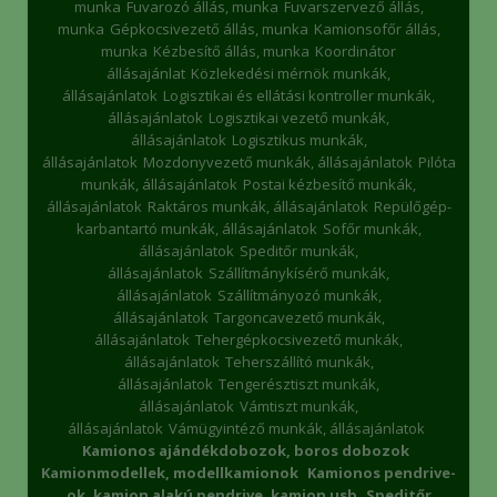
munka
Fuvarozó állás, munka
Fuvarszervező állás,
munka
Gépkocsivezető állás, munka
Kamionsofőr állás,
munka
Kézbesítő állás, munka
Koordinátor
állásajánlat
Közlekedési mérnök munkák,
állásajánlatok
Logisztikai és ellátási kontroller munkák,
állásajánlatok
Logisztikai vezető munkák,
állásajánlatok
Logisztikus munkák,
állásajánlatok
Mozdonyvezető munkák, állásajánlatok
Pilóta
munkák, állásajánlatok
Postai kézbesítő munkák,
állásajánlatok
Raktáros munkák, állásajánlatok
Repülőgép-
karbantartó munkák, állásajánlatok
Sofőr munkák,
állásajánlatok
Speditőr munkák,
állásajánlatok
Szállítmánykísérő munkák,
állásajánlatok
Szállítmányozó munkák,
állásajánlatok
Targoncavezető munkák,
állásajánlatok
Tehergépkocsivezető munkák,
állásajánlatok
Teherszállító munkák,
állásajánlatok
Tengerésztiszt munkák,
állásajánlatok
Vámtiszt munkák,
állásajánlatok
Vámügyintéző munkák, állásajánlatok
Kamionos ajándékdobozok, boros dobozok
Kamionmodellek, modellkamionok
Kamionos pendrive-
ok, kamion alakú pendrive, kamion usb
Speditőr