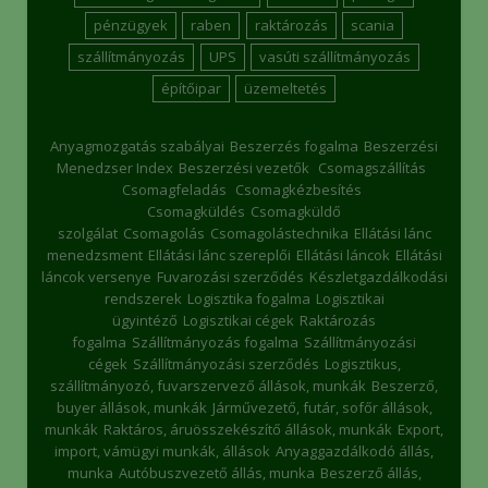
pénzügyek
raben
raktározás
scania
szállítmányozás
UPS
vasúti szállítmányozás
építőipar
üzemeltetés
Anyagmozgatás szabályai
Beszerzés fogalma
Beszerzési
Menedzser Index
Beszerzési vezetők
Csomagszállítás
Csomagfeladás
Csomagkézbesítés
Csomagküldés
Csomagküldő
szolgálat
Csomagolás
Csomagolástechnika
Ellátási lánc
menedzsment
Ellátási lánc szereplői
Ellátási láncok
Ellátási
láncok versenye
Fuvarozási szerződés
Készletgazdálkodási
rendszerek
Logisztika fogalma
Logisztikai
ügyintéző
Logisztikai cégek
Raktározás
fogalma
Szállítmányozás fogalma
Szállítmányozási
cégek
Szállítmányozási szerződés
Logisztikus,
szállítmányozó, fuvarszervező állások, munkák
Beszerző,
buyer állások, munkák
Járművezető, futár, sofőr állások,
munkák
Raktáros, áruösszekészítő állások, munkák
Export,
import, vámügyi munkák, állások
Anyaggazdálkodó állás,
munka
Autóbuszvezető állás, munka
Beszerző állás,