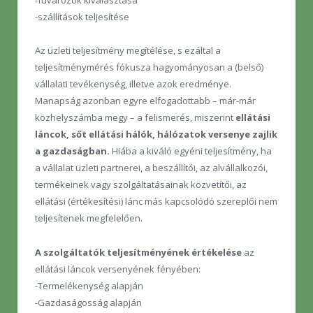
-fuvarozók kiválasztása
-szállítások teljesítése
Az üzleti teljesítmény megítélése, s ezáltal a
teljesítménymérés fókusza hagyományosan a (belső)
vállalati tevékenység, illetve azok eredménye.
Manapság azonban egyre elfogadottabb – már-már
közhelyszámba megy – a felismerés, miszerint
ellátási
láncok, sőt ellátási hálók, hálózatok versenye zajlik
a gazdaságban.
Hiába a kiváló egyéni teljesítmény, ha
a vállalat üzleti partnerei, a beszállítói, az alvállalkozói,
termékeinek vagy szolgáltatásainak közvetítői, az
ellátási (értékesítési) lánc más kapcsolódó szereplői nem
teljesítenek megfelelően.
A szolgáltatók teljesítményének értékelése
az
ellátási láncok versenyének fényében:
-Termelékenység alapján
-Gazdaságosság alapján