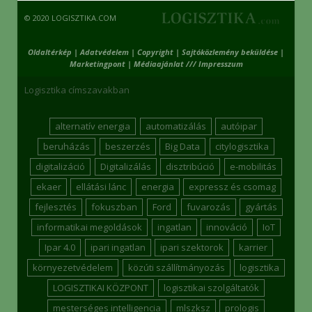
© 2020 LOGISZTIKA.COM
Oldaltérkép
|
Adatvédelem
|
Copyright
|
Sajtóközlemény beküldése
|
Marketingpont
|
Médiaajánlat /// Impresszum
Logisztika címszavakban
alternatív energia
automatizálás
autóipar
beruházás
beszerzés
Big Data
citylogisztika
digitalizáció
Digitalizálás
disztribúció
e-mobilitás
ekaer
ellátási lánc
energia
expressz és csomag
fejlesztés
fokuszban
Ford
fuvarozás
gyártás
informatikai megoldások
ingatlan
innováció
IoT
Ipar 4.0
ipari ingatlan
ipari szektorok
karrier
környezetvédelem
közúti szállítmányozás
logisztika
LOGISZTIKAI KÖZPONT
logisztikai szolgáltatók
mesterséges intelligencia
mlszksz
prologis