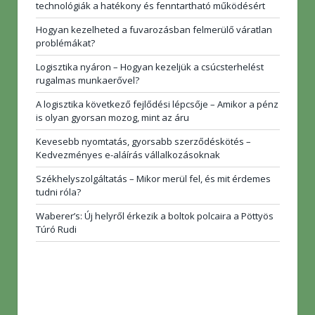
technológiák a hatékony és fenntartható működésért
Hogyan kezelheted a fuvarozásban felmerülő váratlan
problémákat?
Logisztika nyáron – Hogyan kezeljük a csúcsterhelést
rugalmas munkaerővel?
A logisztika következő fejlődési lépcsője – Amikor a pénz
is olyan gyorsan mozog, mint az áru
Kevesebb nyomtatás, gyorsabb szerződéskötés –
Kedvezményes e-aláírás vállalkozásoknak
Székhelyszolgáltatás – Mikor merül fel, és mit érdemes
tudni róla?
Waberer’s: Új helyről érkezik a boltok polcaira a Pöttyös
Túró Rudi