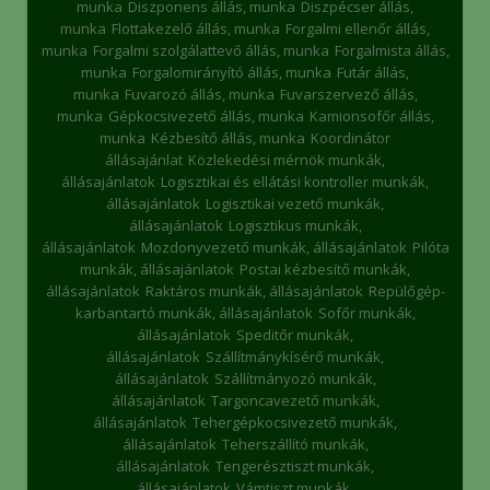
munka
Diszponens állás, munka
Diszpécser állás,
munka
Flottakezelő állás, munka
Forgalmi ellenőr állás,
munka
Forgalmi szolgálattevő állás, munka
Forgalmista állás,
munka
Forgalomirányító állás, munka
Futár állás,
munka
Fuvarozó állás, munka
Fuvarszervező állás,
munka
Gépkocsivezető állás, munka
Kamionsofőr állás,
munka
Kézbesítő állás, munka
Koordinátor
állásajánlat
Közlekedési mérnök munkák,
állásajánlatok
Logisztikai és ellátási kontroller munkák,
állásajánlatok
Logisztikai vezető munkák,
állásajánlatok
Logisztikus munkák,
állásajánlatok
Mozdonyvezető munkák, állásajánlatok
Pilóta
munkák, állásajánlatok
Postai kézbesítő munkák,
állásajánlatok
Raktáros munkák, állásajánlatok
Repülőgép-
karbantartó munkák, állásajánlatok
Sofőr munkák,
állásajánlatok
Speditőr munkák,
állásajánlatok
Szállítmánykísérő munkák,
állásajánlatok
Szállítmányozó munkák,
állásajánlatok
Targoncavezető munkák,
állásajánlatok
Tehergépkocsivezető munkák,
állásajánlatok
Teherszállító munkák,
állásajánlatok
Tengerésztiszt munkák,
állásajánlatok
Vámtiszt munkák,