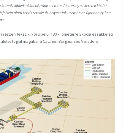
 komoly kihívásokkal néztünk szembe. Biztonságos keretek között
ízfelszín alatti rendszereket és helyeztünk üzembe az újonnan épített
t.”
ri részén fekszik, körülbelül 180 kilométerre Skócia északkeleti
területet foglal magába: a Catcher, Burgman és Varadero