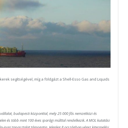
nkerek segítségével, míg a földgázt a Shell-Esso Gas and Liquids
 vállalat, budapesti központtal, mely 25 000 fős nemzetközi és
en és több mint 100 éves iparági múlttal rendelkezik. A MOL kutatási
n-ipari tapasztalat támogatja. Jelenleg 8 országban végez kitermelési