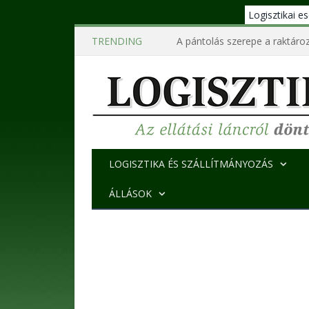
Logisztikai 
TRENDING
A pántolás szerepe a raktároz
LOGISZTIKA ÉS SZÁLLÍTMÁNYOZÁS
ÁLLÁSOK