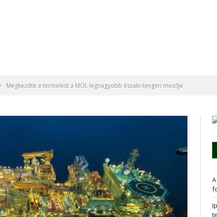
»
Megkezdte a termelést a MOL legnagyobb északi-tengeri mezője
A
f
I
t