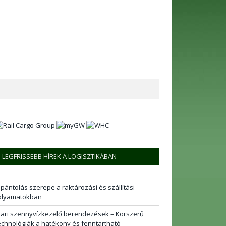
LEGFRISSEBB HÍREK A LOGISZTIKÁBAN
 pántolás szerepe a raktározási és szállítási
olyamatokban
pari szennyvízkezelő berendezések – Korszerű
echnológiák a hatékony és fenntartható