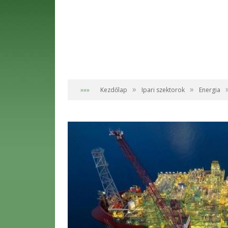
»
»
»»»
Kezdőlap
Ipari szektorok
Energia