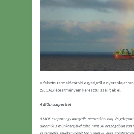
A felszíni termelő-tároló egységről a nyersolajat ta
(SEGAL) létesítményein keresztül szállítják el.
A MOL-csoportról
A MOL-csoport egy integrált, nemzetközi olaj- és gázipari
dinamikus munkaerejével több mint 30 országában van jel
és termelési tevékenységét több mint 80 éves szénhidrogé