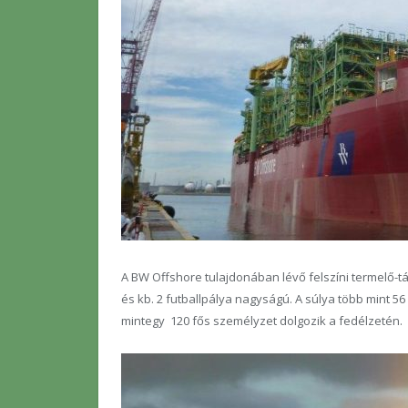
A BW Offshore tulajdonában lévő felszíni termelő-t
és kb. 2 futballpálya nagyságú. A súlya több mint 56
mintegy 120 fős személyzet dolgozik a fedélzetén.