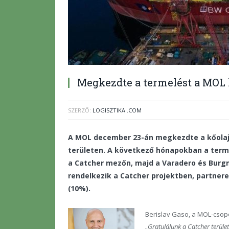
Megkezdte a termelést a MOL 
SZERZŐ:
LOGISZTIKA .COM
A MOL december 23-án megkezdte a kőolajt
területen. A következő hónapokban a term
a Catcher mezőn, majd a Varadero és Bur
rendelkezik a Catcher projektben
, partnere
(10%).
Berislav Gaso, a MOL-csop
„Gratulálunk a Catcher terület