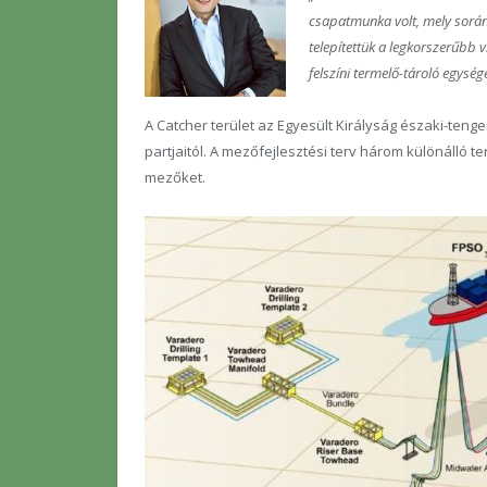
csapatmunka volt, mely során
telepítettük a legkorszerűbb v
felszíni termelő-tároló egysége
A Catcher terület az Egyesült Királyság északi-tenge
partjaitól. A mezőfejlesztési terv három különálló 
mezőket.