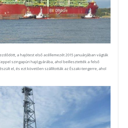
kezdődött, a hajótest első acéllemezét 2015 januárjában vágták
Keppel szingapúri hajógyárába, ahol beillesztették a felső
ült el, és ezt követően szállították az Északi-tengerre, ahol