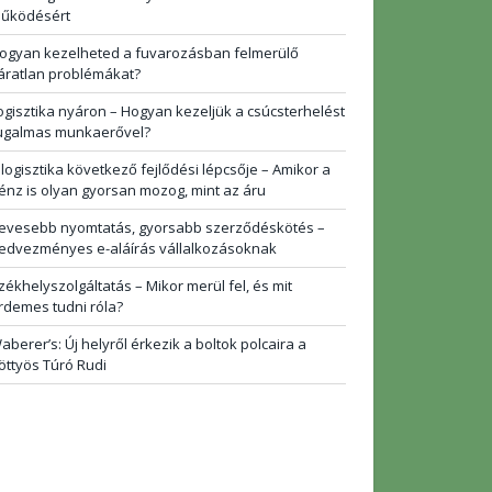
űködésért
ogyan kezelheted a fuvarozásban felmerülő
áratlan problémákat?
ogisztika nyáron – Hogyan kezeljük a csúcsterhelést
ugalmas munkaerővel?
 logisztika következő fejlődési lépcsője – Amikor a
énz is olyan gyorsan mozog, mint az áru
evesebb nyomtatás, gyorsabb szerződéskötés –
edvezményes e-aláírás vállalkozásoknak
zékhelyszolgáltatás – Mikor merül fel, és mit
rdemes tudni róla?
aberer’s: Új helyről érkezik a boltok polcaira a
öttyös Túró Rudi