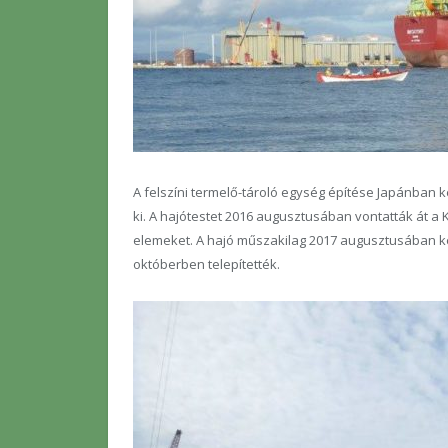
A felszíni termelő-tároló egység építése Japánban 
ki. A hajótestet 2016 augusztusában vontatták át a 
elemeket. A hajó műszakilag 2017 augusztusában kész
októberben telepítették.