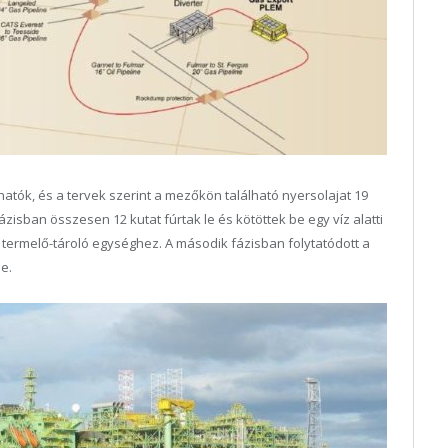
hatók, és a tervek szerint a mezőkön található nyersolajat 19
fázisban összesen 12 kutat fúrtak le és kötöttek be egy víz alatti
ni termelő-tároló egységhez. A második fázisban folytatódott a
e.