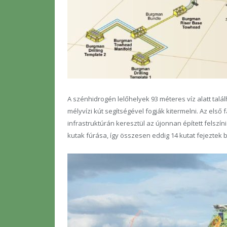
A szénhidrogén lelőhelyek 93 méteres víz alatt talál
mélyvízi kút segítségével fogják kitermelni. Az első 
infrastruktúrán keresztül az újonnan épített felszí
kutak fúrása, így összesen eddig 14 kutat fejeztek b