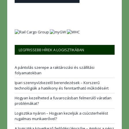
LEGFRISSEBB HÍREK A LOGISZTIKÁBAN
A pántolás szerepe a raktározási és szállítási
folyamatokban
Ipari szennyvízkezelő berendezések – Korszerű
technológiák a hatékony és fenntartható működésért
Hogyan kezelheted a fuvarozásban felmerülő váratlan
problémákat?
Logisztika nyáron – Hogyan kezeljük a csúcsterhelést
rugalmas munkaerővel?
A logisztika következő fejlődési lépcsője – Amikor a pénz