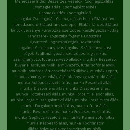
Menedzser Index
Beszerzési vezetők
Csomagszállítás
Csomagfeladás
Csomagkézbesítés
Csomagküldés
Csomagküldő
szolgálat
Csomagolás
Csomagolástechnika
Ellátási lánc
menedzsment
Ellátási lánc szereplői
Ellátási láncok
Ellátási
láncok versenye
Fuvarozási szerződés
Készletgazdálkodási
rendszerek
Logisztika fogalma
Logisztikai
ügyintéző
Logisztikai cégek
Raktározás
fogalma
Szállítmányozás fogalma
Szállítmányozási
cégek
Szállítmányozási szerződés
Logisztikus,
szállítmányozó, fuvarszervező állások, munkák
Beszerző,
buyer állások, munkák
Járművezető, futár, sofőr állások,
munkák
Raktáros, áruösszekészítő állások, munkák
Export,
import, vámügyi munkák, állások
Anyaggazdálkodó állás,
munka
Autóbuszvezető állás, munka
Beszerző állás,
munka
Diszponens állás, munka
Diszpécser állás,
munka
Flottakezelő állás, munka
Forgalmi ellenőr állás,
munka
Forgalmi szolgálattevő állás, munka
Forgalmista állás,
munka
Forgalomirányító állás, munka
Futár állás,
munka
Fuvarozó állás, munka
Fuvarszervező állás,
munka
Gépkocsivezető állás, munka
Kamionsofőr állás,
munka
Kézbesítő állás, munka
Koordinátor
állásajánlat
Közlekedési mérnök munkák,