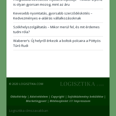
is olyan gyorsan mozog, mint az áru
Kevesebb nyomtatás, gyorsabb szerződéskötés –
Kedvezményes e-aláírás vállalkozásoknak
Székhelyszolgáltatás – Mikor merül fel, és mit érdemes
tudni róla?
Waberer’s: Új helyről érkezik a boltok polcaira a Pöttyös
Túró Rudi
© 2020 LOGISZTIKA.COM
Oldaltérkép
|
Adatvédelem
|
Copyright
|
Sajtóközlemény beküldése
|
Marketingpont
|
Médiaajánlat /// Impresszum
Logisztika címszavakban