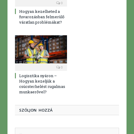
0
Hogyan kezelheted a
fuvarozásban felmerülő
váratlan problémákat?
0
Logisztika nyáron –
Hogyan kezeljük a
csúcsterhelést rugalmas
munkaerővel?
SZÓLJON HOZZÁ