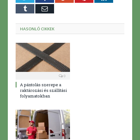
Tumblr
E-
mail
HASONLÓ CIKKEK
0
A pántolás szerepe a
raktározási és szállítási
folyamatokban