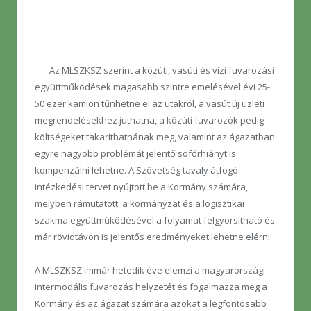
Az MLSZKSZ szerint a közúti, vasúti és vízi fuvarozási
együttműködések magasabb szintre emelésével évi 25-
50 ezer kamion tűnhetne el az utakról, a vasút új üzleti
megrendelésekhez juthatna, a közúti fuvarozók pedig
költségeket takaríthatnának meg, valamint az ágazatban
egyre nagyobb problémát jelentő sofőrhiányt is
kompenzálni lehetne. A Szövetség tavaly átfogó
intézkedési tervet nyújtott be a Kormány számára,
melyben rámutatott: a kormányzat és a logisztikai
szakma együttműködésével a folyamat felgyorsítható és
már rövidtávon is jelentős eredményeket lehetne elérni.
A MLSZKSZ immár hetedik éve elemzi a magyarországi
intermodális fuvarozás helyzetét és fogalmazza meg a
Kormány és az ágazat számára azokat a legfontosabb