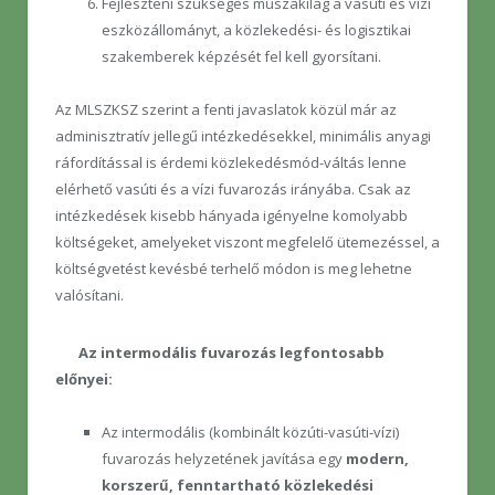
Fejleszteni szükséges műszakilag a vasúti és vízi
eszközállományt, a közlekedési- és logisztikai
szakemberek képzését fel kell gyorsítani.
Az MLSZKSZ szerint a fenti javaslatok közül már az
adminisztratív jellegű intézkedésekkel, minimális anyagi
ráfordítással is érdemi közlekedésmód-váltás lenne
elérhető vasúti és a vízi fuvarozás irányába. Csak az
intézkedések kisebb hányada igényelne komolyabb
költségeket, amelyeket viszont megfelelő ütemezéssel, a
költségvetést kevésbé terhelő módon is meg lehetne
valósítani.
Az intermodális fuvarozás legfontosabb
előnyei:
Az intermodális (kombinált közúti-vasúti-vízi)
fuvarozás helyzetének javítása egy
modern,
korszerű, fenntartható közlekedési