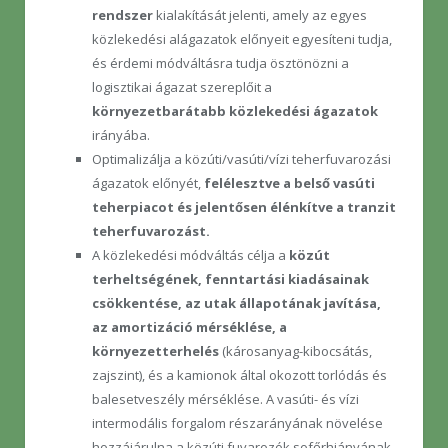
rendszer
kialakítását jelenti, amely az egyes
közlekedési alágazatok előnyeit egyesíteni tudja,
és érdemi módváltásra tudja ösztönözni a
logisztikai ágazat szereplőit a
környezetbarátabb közlekedési ágazatok
irányába.
Optimalizálja a közúti/vasúti/vízi teherfuvarozási
ágazatok előnyét,
felélesztve a belső vasúti
teherpiacot és jelentősen élénkítve a tranzit
teherfuvarozást.
A közlekedési módváltás célja a
közút
terheltségének, fenntartási kiadásainak
csökkentése, az utak állapotának javítása,
az amortizáció mérséklése, a
környezetterhelés
(károsanyag-kibocsátás,
zajszint), és a kamionok által okozott torlódás és
balesetveszély mérséklése. A vasúti- és vízi
intermodális forgalom részarányának növelése
hozzájárulna a közúti fuvarozók sofőrhiányának