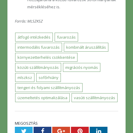
mérsékléséhez is.
Forrás: MLSZKSZ
átfogó intézkedés
fuvarozás
intermodális fuvarozás
kombinált áruszállítás
környezetterhelés csökkentése
közúti szállítmányozás
migrációs nyomás
mlszksz
sofőrhiány
tengeri és folyami szállítmányozás
üzemeltetés optimalizálása
vasúti szállítmányozás
MEGOSZTÁS
Twitter
Facebook
Google+
Pinterest
LinkedIn