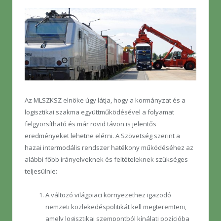
Az MLSZKSZ elnöke úgy látja, hogy a kormányzat és a
logisztikai szakma együttműködésével a folyamat
felgyorsítható és már rövid távon is jelentős
eredményeket lehetne elérni. A Szövetség szerint a
hazai intermodális rendszer hatékony működéséhez az
alábbi főbb irányelveknek és feltételeknek szükséges
teljesülnie:
A változó világpiaci környezethez igazodó
nemzeti közlekedéspolitikát kell megteremteni,
amely logisztikai szempontból kínálati pozícióba