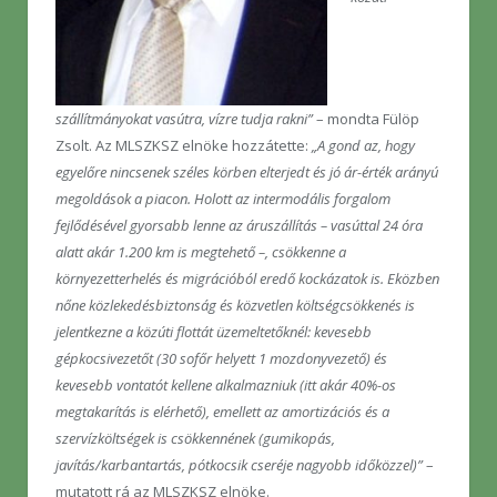
szállítmányokat vasútra, vízre tudja rakni”
– mondta Fülöp
Zsolt. Az MLSZKSZ elnöke hozzátette:
„A gond az, hogy
egyelőre nincsenek széles körben elterjedt és jó ár-érték arányú
megoldások a piacon. Holott az intermodális forgalom
fejlődésével gyorsabb lenne az áruszállítás – vasúttal 24 óra
alatt akár 1.200 km is megtehető –, csökkenne a
környezetterhelés és migrációból eredő kockázatok is. Eközben
nőne közlekedésbiztonság és közvetlen költségcsökkenés is
jelentkezne a közúti flottát üzemeltetőknél: kevesebb
gépkocsivezetőt (30 sofőr helyett 1 mozdonyvezető) és
kevesebb vontatót kellene alkalmazniuk (itt akár 40%-os
megtakarítás is elérhető), emellett az amortizációs és a
szervízköltségek is csökkennének (gumikopás,
javítás/karbantartás, pótkocsik cseréje nagyobb időközzel)”
–
mutatott rá az MLSZKSZ elnöke.