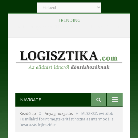
TRENDING
Ipari szennyvízkezelő berendezések – Korszerű technológiák a hatékony és fenntartható működésért
NAVIGATE
»
»
Kezdőlap
Anyagmozgatás
MLSZKSZ: évi több
10 milliárd forint megtakarítást hozna az intermodális
fuvarozás fejlesztése