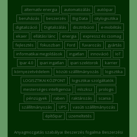
alternatív energia
automatizálás
autóipar
beruházás
beszerzés
Big Data
citylogisztika
digitalizáció
Digitalizálás
disztribúció
e-mobilitás
ekaer
ellátási lánc
energia
expressz és csomag
fejlesztés
fokuszban
Ford
fuvarozás
gyártás
informatikai megoldások
ingatlan
innováció
IoT
Ipar 4.0
ipari ingatlan
ipari szektorok
karrier
környezetvédelem
közúti szállítmányozás
logisztika
LOGISZTIKAI KÖZPONT
logisztikai szolgáltatók
mesterséges intelligencia
mlszksz
prologis
pénzügyek
raben
raktározás
scania
szállítmányozás
UPS
vasúti szállítmányozás
építőipar
üzemeltetés
Anyagmozgatás szabályai
Beszerzés fogalma
Beszerzési