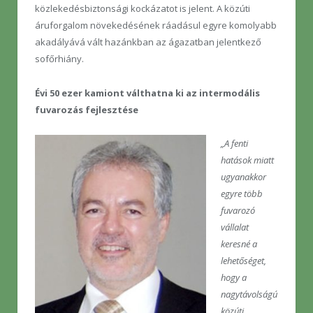
közlekedésbiztonsági kockázatot is jelent. A közúti
áruforgalom növekedésének ráadásul egyre komolyabb
akadályává vált hazánkban az ágazatban jelentkező
sofőrhiány.
Évi 50 ezer kamiont válthatna ki az intermodális
fuvarozás fejlesztése
„A fenti
hatások miatt
ugyanakkor
egyre több
fuvarozó
vállalat
keresné a
lehetőséget,
hogy a
nagytávolságú
közúti