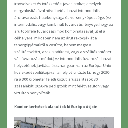
irányelveket és intézkedési javaslatokat, amelyek
megvalósításával növelhető a hazai intermodális
árufuvarozás hatékonysága és versenyképessége. (Az
intermodális, vagy kombinált fuvarozás lényege, hogy az
áru többféle fuvarozási mód kombinálásával jut el a
célhelyére, miközben nem az árut rakodják át a
tehergépjárműről a vasútra, hanem magát a
szállítóeszközt, azaz a pótkocsi, vagy a szállítókonténer
vált fuvarozási módot.) Az intermodális fuvarozás hazai
helyzetének javítása összhangban van az Európai Unió
közlekedéspolitikájával, amely célul tűzte ki, hogy 2030-
ra a 300 kilométer feletti közúti áruszállítások 30
százalékát, 2050-re pedig több mint felét vasúton vagy
vízi úton bonyolítsák.
Kamionkerítések alakultak ki Európa útjain