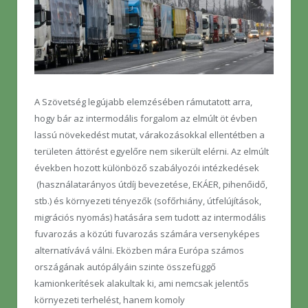
A Szövetség legújabb elemzésében rámutatott arra,
hogy bár az intermodális forgalom az elmúlt öt évben
lassú növekedést mutat, várakozásokkal ellentétben a
területen áttörést egyelőre nem sikerült elérni. Az elmúlt
években hozott különböző szabályozói intézkedések
(használatarányos útdíj bevezetése, EKÁER, pihenőidő,
stb.) és környezeti tényezők (sofőrhiány, útfelújítások,
migrációs nyomás) hatására sem tudott az intermodális
fuvarozás a közúti fuvarozás számára versenyképes
alternatívává válni. Eközben mára Európa számos
országának autópályáin szinte összefüggő
kamionkerítések alakultak ki, ami nemcsak jelentős
környezeti terhelést, hanem komoly