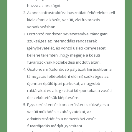
hozza az országot.
Azonos infrastruktúra használati feltételeket kell
kialakítani a közúti, vasúti, vízi fuvarozás
vonatkozásban.
Ösztönző rendszer bevezetésével támogatni
szükséges az intermodális rendszerek
igénybevételét, és vonzó üzleti környezetet
kellene teremteni, hogy megérje a közúti
fuvarozóknak közlekedési módot váltani.
Ösztönözni (különböző pályázati kiírásokban a
támogatás feltételeként előírni) szükséges az
újonnan épülő ipari parkokat, a nagyobb
raktárakat és a logisztikai központokat a vasúti
összeköttetésük kiépítésére.
Egyszerűsíteni és korszerűsíteni szükséges a
vasúti működési szabályzatokat, az
adminisztrációt és a nemzetközi vasúti
fuvardíjadás módját gyorsítani.