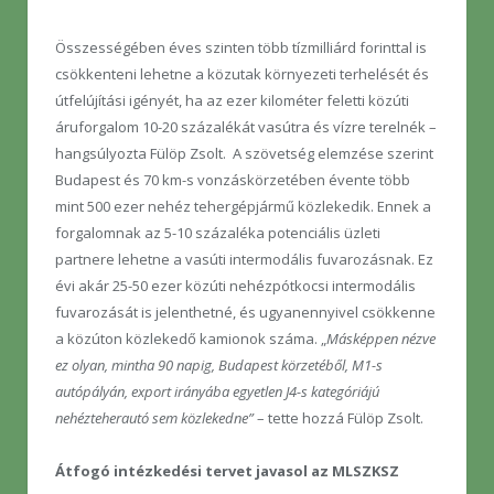
Összességében éves szinten több tízmilliárd forinttal is
csökkenteni lehetne a közutak környezeti terhelését és
útfelújítási igényét, ha az ezer kilométer feletti közúti
áruforgalom 10-20 százalékát vasútra és vízre terelnék –
hangsúlyozta Fülöp Zsolt. A szövetség elemzése szerint
Budapest és 70 km-s vonzáskörzetében évente több
mint 500 ezer nehéz tehergépjármű közlekedik. Ennek a
forgalomnak az 5-10 százaléka potenciális üzleti
partnere lehetne a vasúti intermodális fuvarozásnak. Ez
évi akár 25-50 ezer közúti nehézpótkocsi intermodális
fuvarozását is jelenthetné, és ugyanennyivel csökkenne
a közúton közlekedő kamionok száma. „
Másképpen nézve
ez olyan, mintha 90 napig, Budapest körzetéből, M1-s
autópályán, export irányába egyetlen J4-s kategóriájú
nehézteherautó sem közlekedne”
– tette hozzá Fülöp Zsolt.
Átfogó intézkedési tervet javasol az MLSZKSZ