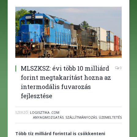
MLSZKSZ: évi több 10 milliárd
0
forint megtakarítást hozna az
intermodális fuvarozás
fejlesztése
SZERZŐ:
LOGISZTIKA .COM
ANYAGMOZGATÁS
,
SZÁLLÍTMÁNYOZÁS
,
ÜZEMELTETÉS
Több tíz milliárd forinttal is csökkenteni