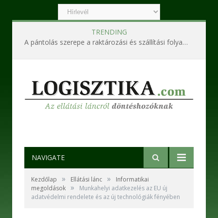
TRENDING
A pántolás szerepe a raktározási és szállítási folyamatokban
NAVIGATE
»
»
Kezdőlap
Ellátási lánc
Informatikai
»
megoldások
Munkahelyi adatkezelés az EU új
adatvédelmi rendelete és az új technológiák fényében