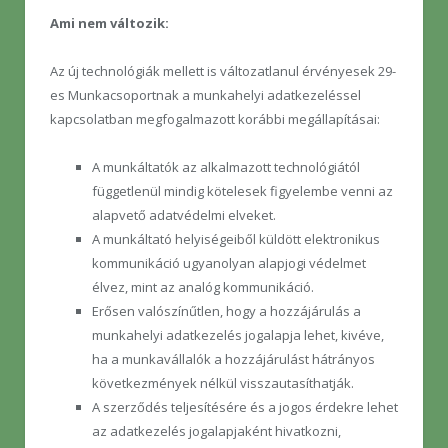
Ami nem változik:
Az új technológiák mellett is változatlanul érvényesek 29-
es Munkacsoportnak a munkahelyi adatkezeléssel
kapcsolatban megfogalmazott korábbi megállapításai:
A munkáltatók az alkalmazott technológiától
függetlenül mindig kötelesek figyelembe venni az
alapvető adatvédelmi elveket.
A munkáltató helyiségeiből küldött elektronikus
kommunikáció ugyanolyan alapjogi védelmet
élvez, mint az analóg kommunikáció.
Erősen valószínűtlen, hogy a hozzájárulás a
munkahelyi adatkezelés jogalapja lehet, kivéve,
ha a munkavállalók a hozzájárulást hátrányos
következmények nélkül visszautasíthatják.
A szerződés teljesítésére és a jogos érdekre lehet
az adatkezelés jogalapjaként hivatkozni,