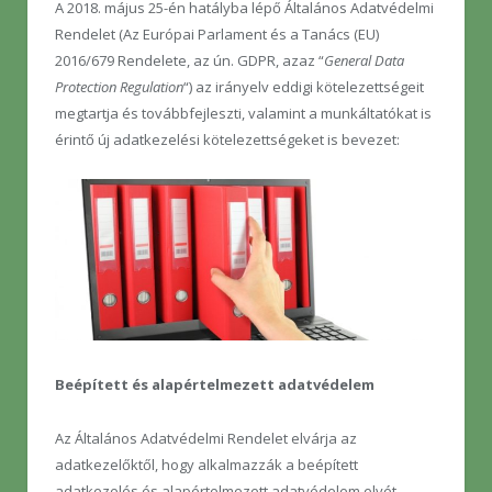
A 2018. május 25-én hatályba lépő Általános Adatvédelmi
Rendelet (Az Európai Parlament és a Tanács (EU)
2016/679 Rendelete, az ún. GDPR, azaz “
General Data
Protection Regulation
“) az irányelv eddigi kötelezettségeit
megtartja és továbbfejleszti, valamint a munkáltatókat is
érintő új adatkezelési kötelezettségeket is bevezet:
Beépített és alapértelmezett adatvédelem
Az Általános Adatvédelmi Rendelet elvárja az
adatkezelőktől, hogy alkalmazzák a beépített
adatkezelés és alapértelmezett adatvédelem elvét,