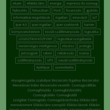
ekaer
ellátási lánc
energia
expressz és csomag
fejlesztés
fokuszban
Ford
fuvarozás
gyártás
informatikai megoldások
ingatlan
innováció
IoT
Ipar 4.0
ipari ingatlan
ipari szektorok
karrier
környezetvédelem
közúti szállítmányozás
logisztika
LOGISZTIKAI KÖZPONT
logisztikai szolgáltatók
mesterséges intelligencia
mlszksz
prologis
pénzügyek
raben
raktározás
scania
szállítmányozás
UPS
vasúti szállítmányozás
építőipar
üzemeltetés
Anyagmozgatás szabályai
Beszerzés fogalma
Beszerzési
Menedzser Index
Beszerzési vezetők
Csomagszállítás
Csomagfeladás
Csomagkézbesítés
Csomagküldés
Csomagküldő
szolgálat
Csomagolás
Csomagolástechnika
Ellátási lánc
menedzsment
Ellátási lánc szereplői
Ellátási láncok
Ellátási
láncok versenye
Fuvarozási szerződés
Készletgazdálkodási