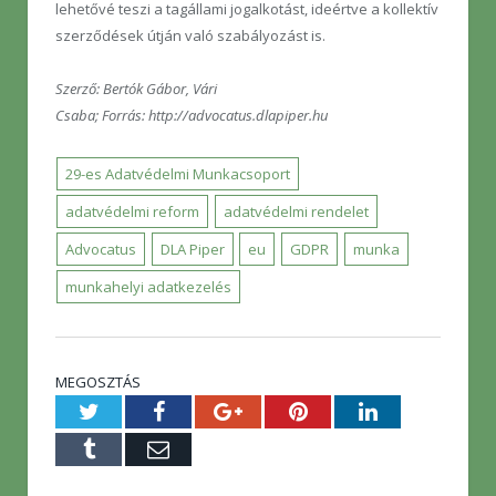
lehetővé teszi a tagállami jogalkotást, ideértve a kollektív
szerződések útján való szabályozást is.
Szerző:
Bertók Gábor, Vári
Csaba;
Forrás: http://advocatus.dlapiper.hu
29-es Adatvédelmi Munkacsoport
adatvédelmi reform
adatvédelmi rendelet
Advocatus
DLA Piper
eu
GDPR
munka
munkahelyi adatkezelés
MEGOSZTÁS
Twitter
Facebook
Google+
Pinterest
LinkedIn
Tumblr
E-
mail