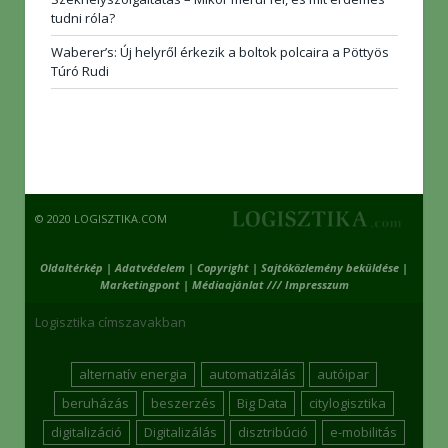
tudni róla?
Waberer’s: Új helyről érkezik a boltok polcaira a Pöttyös
Túró Rudi
© 2020 LOGISZTIKA.COM
Oldaltérkép
|
Adatvédelem
|
Copyright
|
Sajtóközlemény beküldése
|
Marketingpont
|
Médiaajánlat /// Impresszum
Logisztika címszavakban
alternatív energia
automatizálás
autóipar
beruházás
beszerzés
Big Data
citylogisztika
digitalizáció
Digitalizálás
disztribúció
e-mobilitás