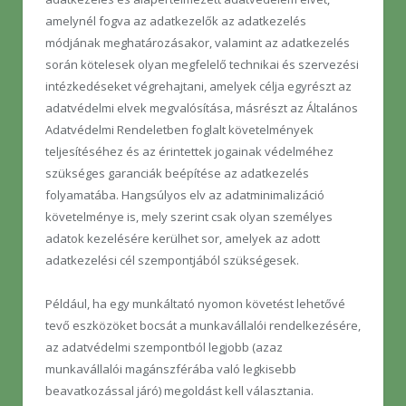
amelynél fogva az adatkezelők az adatkezelés
módjának meghatározásakor, valamint az adatkezelés
során kötelesek olyan megfelelő technikai és szervezési
intézkedéseket végrehajtani, amelyek célja egyrészt az
adatvédelmi elvek megvalósítása, másrészt az Általános
Adatvédelmi Rendeletben foglalt követelmények
teljesítéséhez és az érintettek jogainak védelméhez
szükséges garanciák beépítése az adatkezelés
folyamatába. Hangsúlyos elv az adatminimalizáció
követelménye is, mely szerint csak olyan személyes
adatok kezelésére kerülhet sor, amelyek az adott
adatkezelési cél szempontjából szükségesek.
Például, ha egy munkáltató nyomon követést lehetővé
tevő eszközöket bocsát a munkavállalói rendelkezésére,
az adatvédelmi szempontból legjobb (azaz
munkavállalói magánszférába való legkisebb
beavatkozással járó) megoldást kell választania.