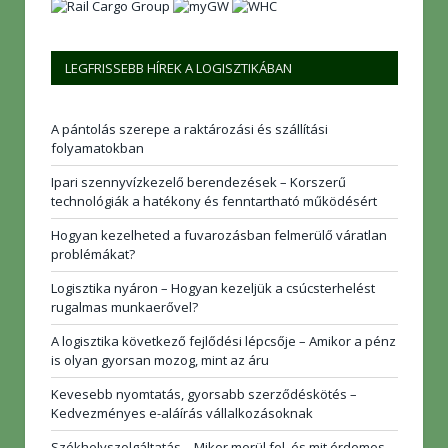
LEGFRISSEBB HÍREK A LOGISZTIKÁBAN
A pántolás szerepe a raktározási és szállítási
folyamatokban
Ipari szennyvízkezelő berendezések – Korszerű
technológiák a hatékony és fenntartható működésért
Hogyan kezelheted a fuvarozásban felmerülő váratlan
problémákat?
Logisztika nyáron – Hogyan kezeljük a csúcsterhelést
rugalmas munkaerővel?
A logisztika következő fejlődési lépcsője – Amikor a pénz
is olyan gyorsan mozog, mint az áru
Kevesebb nyomtatás, gyorsabb szerződéskötés –
Kedvezményes e-aláírás vállalkozásoknak
Székhelyszolgáltatás – Mikor merül fel, és mit érdemes