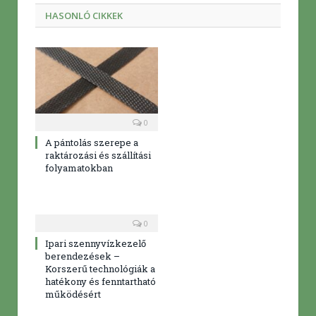
HASONLÓ CIKKEK
0
A pántolás szerepe a
raktározási és szállítási
folyamatokban
0
Ipari szennyvízkezelő
berendezések –
Korszerű technológiák a
hatékony és fenntartható
működésért