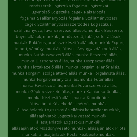
rendszerek
Logisztika fogalma
Logisztikai
ügyintéző
Logisztikai cégek
Raktározás
fogalma
Szállítmányozás fogalma
Szállítmányozási
cégek
Szállítmányozási szerződés
Logisztikus,
szállítmányozó, fuvarszervező állások, munkák
Beszerző,
buyer állások, munkák
Járművezető, futár, sofőr állások,
munkák
Raktáros, áruösszekészítő állások, munkák
Export,
import, vámügyi munkák, állások
Anyaggazdálkodó állás,
munka
Autóbuszvezető állás, munka
Beszerző állás,
munka
Diszponens állás, munka
Diszpécser állás,
munka
Flottakezelő állás, munka
Forgalmi ellenőr állás,
munka
Forgalmi szolgálattevő állás, munka
Forgalmista állás,
munka
Forgalomirányító állás, munka
Futár állás,
munka
Fuvarozó állás, munka
Fuvarszervező állás,
munka
Gépkocsivezető állás, munka
Kamionsofőr állás,
munka
Kézbesítő állás, munka
Koordinátor
állásajánlat
Közlekedési mérnök munkák,
állásajánlatok
Logisztikai és ellátási kontroller munkák,
állásajánlatok
Logisztikai vezető munkák,
állásajánlatok
Logisztikus munkák,
állásajánlatok
Mozdonyvezető munkák, állásajánlatok
Pilóta
munkák, állásajánlatok
Postai kézbesítő munkák,