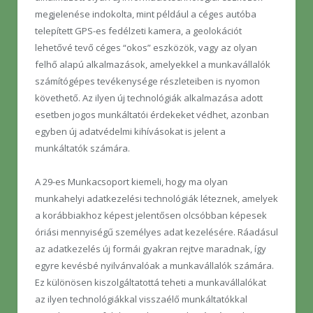
megjelenése indokolta, mint például a céges autóba
telepített GPS-es fedélzeti kamera, a geolokációt
lehetővé tevő céges “okos” eszközök, vagy az olyan
felhő alapú alkalmazások, amelyekkel a munkavállalók
számítógépes tevékenysége részleteiben is nyomon
követhető. Az ilyen új technológiák alkalmazása adott
esetben jogos munkáltatói érdekeket védhet, azonban
egyben új adatvédelmi kihívásokat is jelent a
munkáltatók számára.
A 29-es Munkacsoport kiemeli, hogy ma olyan
munkahelyi adatkezelési technológiák léteznek, amelyek
a korábbiakhoz képest jelentősen olcsóbban képesek
óriási mennyiségű személyes adat kezelésére. Ráadásul
az adatkezelés új formái gyakran rejtve maradnak, így
egyre kevésbé nyilvánvalóak a munkavállalók számára.
Ez különösen kiszolgáltatottá teheti a munkavállalókat
az ilyen technológiákkal visszaélő munkáltatókkal