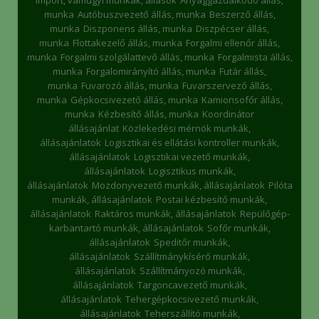
import, vámügyi munkák, állások
Anyaggazdálkodó állás,
munka
Autóbuszvezető állás, munka
Beszerző állás,
munka
Diszponens állás, munka
Diszpécser állás,
munka
Flottakezelő állás, munka
Forgalmi ellenőr állás,
munka
Forgalmi szolgálattevő állás, munka
Forgalmista állás,
munka
Forgalomirányító állás, munka
Futár állás,
munka
Fuvarozó állás, munka
Fuvarszervező állás,
munka
Gépkocsivezető állás, munka
Kamionsofőr állás,
munka
Kézbesítő állás, munka
Koordinátor
állásajánlat
Közlekedési mérnök munkák,
állásajánlatok
Logisztikai és ellátási kontroller munkák,
állásajánlatok
Logisztikai vezető munkák,
állásajánlatok
Logisztikus munkák,
állásajánlatok
Mozdonyvezető munkák, állásajánlatok
Pilóta
munkák, állásajánlatok
Postai kézbesítő munkák,
állásajánlatok
Raktáros munkák, állásajánlatok
Repülőgép-
karbantartó munkák, állásajánlatok
Sofőr munkák,
állásajánlatok
Speditőr munkák,
állásajánlatok
Szállítmánykísérő munkák,
állásajánlatok
Szállítmányozó munkák,
állásajánlatok
Targoncavezető munkák,
állásajánlatok
Tehergépkocsivezető munkák,
állásajánlatok
Teherszállító munkák,