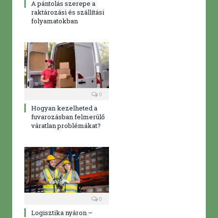
A pántolás szerepe a
raktározási és szállítási
folyamatokban
0
Hogyan kezelheted a
fuvarozásban felmerülő
váratlan problémákat?
0
Logisztika nyáron –