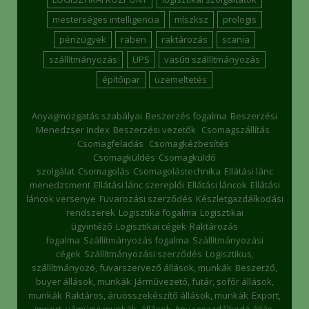
mesterséges intelligencia
mlszksz
prologis
pénzügyek
raben
raktározás
scania
szállítmányozás
UPS
vasúti szállítmányozás
építőipar
üzemeltetés
Anyagmozgatás szabályai
Beszerzés fogalma
Beszerzési
Menedzser Index
Beszerzési vezetők
Csomagszállítás
Csomagfeladás
Csomagkézbesítés
Csomagküldés
Csomagküldő
szolgálat
Csomagolás
Csomagolástechnika
Ellátási lánc
menedzsment
Ellátási lánc szereplői
Ellátási láncok
Ellátási
láncok versenye
Fuvarozási szerződés
Készletgazdálkodási
rendszerek
Logisztika fogalma
Logisztikai
ügyintéző
Logisztikai cégek
Raktározás
fogalma
Szállítmányozás fogalma
Szállítmányozási
cégek
Szállítmányozási szerződés
Logisztikus,
szállítmányozó, fuvarszervező állások, munkák
Beszerző,
buyer állások, munkák
Járművezető, futár, sofőr állások,
munkák
Raktáros, áruösszekészítő állások, munkák
Export,