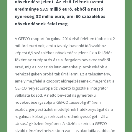
növekedést jelent. Az első felének üzemi
eredménye 53,9 millió euró, ebből a nettó
nyereség 32 millió euró, ami 60 százalékos
növekedésnek felel meg.
A GEFCO csoport forgalma 2014 első felében több mint 2
milliárd euró volt, ami a tavalyi hasonló időszakhoz
képest 6,9 százalékos növekedést jelent. Ez a fejlődés
főként az európai és ázsiai forgalom növekedéséből
ered, míg az orosz és latin-amerikai piacok inkább a
nehézségeken próbáltak úrrá lenni. Ez a teljesítmény,
amely megfelel a csoport előrejelzéseinek, megerősíti a
GEFCO helyét Európa tíz vezető logisztikai integrátor
vállalata között. A nettó bevétel nagymértékű
növekedése igazolja a GEFCO „asset-light” (nem
eszközigényes) üzleti modelljének hatékonyságát és a
rugalmas költségszerkezet eredményességét – áll a
társaság közleményében. A közlés szerint a GEFCO
kiváló pénzügyi helyzetben van – gyakorlatilag adósság