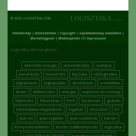
© 2020 LOGISZTIKA.COM
Oldaltérkép
|
Adatvédelem
|
Copyright
|
Sajtóközlemény beküldése
|
Marketingpont
|
Médiaajánlat /// Impresszum
Logisztika címszavakban
alternatív energia
automatizálás
autóipar
beruházás
beszerzés
Big Data
citylogisztika
digitalizáció
Digitalizálás
disztribúció
e-mobilitás
ekaer
ellátási lánc
energia
expressz és csomag
fejlesztés
fokuszban
Ford
fuvarozás
gyártás
informatikai megoldások
ingatlan
innováció
IoT
Ipar 4.0
ipari ingatlan
ipari szektorok
karrier
környezetvédelem
közúti szállítmányozás
logisztika
LOGISZTIKAI KÖZPONT
logisztikai szolgáltatók