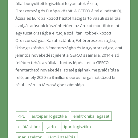
által bonyolított logisztikai folyamatok Ázsia,
Oroszország és Európa között. A GEFCO által elindított új,
Ázsia és Európa között háztól házig tartó vasúti szállítási
szolgáltatásnak köszönhetően az árukat már több mint
egy tucat országba el tudja szállítani, többek között
Oroszországba, Kazahsztánba, Fehéroroszországba,
Üzbegisztánba, Németországba és Magyarországra, ami
jelentős növekedést jelent a GEFCO számára. 2014 első
felében tehát a vállalat fontos lépést tett a GEFCO
fenntartható növekedési stratégiájának megvalósítása
felé, amely 2020-ra 8 milliárd eurós forgalmat tűzött ki
célul – zárul a társaság beszámolója.
4PL
autóipari logisztika
elektronikai ágazat
ellátási lánc
gefco
ipari logisztika
ipari szektor
jármű szállítás