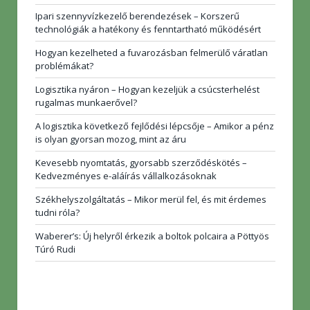
Ipari szennyvízkezelő berendezések – Korszerű
technológiák a hatékony és fenntartható működésért
Hogyan kezelheted a fuvarozásban felmerülő váratlan
problémákat?
Logisztika nyáron – Hogyan kezeljük a csúcsterhelést
rugalmas munkaerővel?
A logisztika következő fejlődési lépcsője – Amikor a pénz
is olyan gyorsan mozog, mint az áru
Kevesebb nyomtatás, gyorsabb szerződéskötés –
Kedvezményes e-aláírás vállalkozásoknak
Székhelyszolgáltatás – Mikor merül fel, és mit érdemes
tudni róla?
Waberer’s: Új helyről érkezik a boltok polcaira a Pöttyös
Túró Rudi