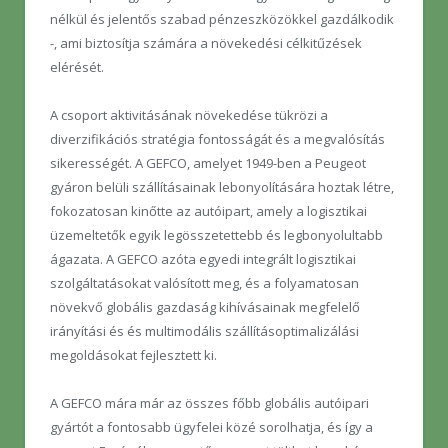
nélkül és jelentős szabad pénzeszközökkel gazdálkodik
-, ami biztosítja számára a növekedési célkitűzések
elérését.
A csoport aktivitásának növekedése tükrözi a
diverzifikációs stratégia fontosságát és a megvalósítás
sikerességét. A GEFCO, amelyet 1949-ben a Peugeot
gyáron belüli szállításainak lebonyolítására hoztak létre,
fokozatosan kinőtte az autóipart, amely a logisztikai
üzemeltetők egyik legösszetettebb és legbonyolultabb
ágazata. A GEFCO azóta egyedi integrált logisztikai
szolgáltatásokat valósított meg, és a folyamatosan
növekvő globális gazdaság kihívásainak megfelelő
irányítási és és multimodális szállításoptimalizálási
megoldásokat fejlesztett ki.
A GEFCO mára már az összes főbb globális autóipari
gyártót a fontosabb ügyfelei közé sorolhatja, és így a