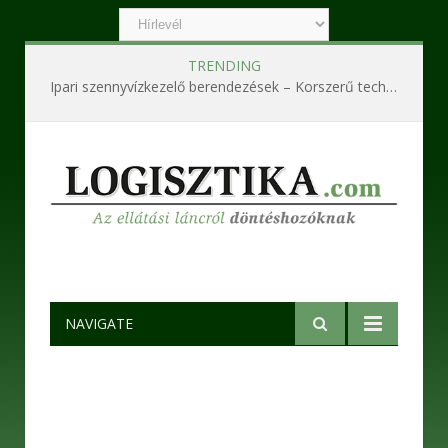
TRENDING
Ipari szennyvízkezelő berendezések – Korszerű technológiák a hatékony és fenntartható működésért
NAVIGATE