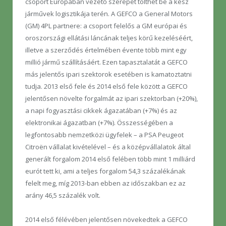
csoport Európában vezető szerepet tölthet be a kész
járművek logisztikája terén. A GEFCO a General Motors
(GM) 4PL partnere: a csoport felelős a GM európai és
oroszországi ellátási láncának teljes körű kezeléséért,
illetve a szerződés értelmében évente több mint egy
millió jármű szállításáért. Ezen tapasztalatát a GEFCO
más jelentős ipari szektorok esetében is kamatoztatni
tudja. 2013 első fele és 2014 első fele között a GEFCO
jelentősen növelte forgalmát az ipari szektorban (+20%),
a napi fogyasztási cikkek ágazatában (+7%) és az
elektronikai ágazatban (+7%). Összességében a
legfontosabb nemzetközi ügyfelek – a PSA Peugeot
Citroën vállalat kivételével – és a középvállalatok által
generált forgalom 2014 első felében több mint 1 milliárd
eurót tett ki, ami a teljes forgalom 54,3 százalékának
felelt meg, míg 2013-ban ebben az időszakban ez az
arány 46,5 százalék volt.
2014 első félévében jelentősen növekedtek a GEFCO