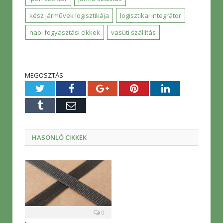
kész járművek logisztikája
logisztikai integrátor
napi fogyasztási cikkek
vasúti szállítás
MEGOSZTÁS
Twitter
Facebook
Google+
Pinterest
LinkedIn
Tumblr
E-
mail
HASONLÓ CIKKEK
0