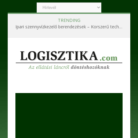
TRENDING
Ipari szennyvízkezelő berendezések – Korszerű technológiák a hatékony és fenntartható működésért