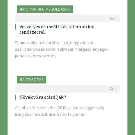
INFORMATIKAI MEGOLDÁSOK
0
Veszélyes áru szállítás telematikai
rendszerrel
Számos olyan esetről hallani, hogy a közúti
szállítmányozás során súlyosan mérgező anyagok
jutnak a környezetbe,…
RAKTÁROZÁS
0
Növekvő raktárdíjak?
A stabilizáció éve lehet 2010, a piac az egyensúly
irányába mozdulhat el Ez év folyamán…