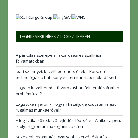
LEGFRISSEBB HÍREK A LOGISZTIKÁBAN
A pántolás szerepe a raktározási és szállítási
folyamatokban
Ipari szennyvízkezelő berendezések – Korszerű
technológiák a hatékony és fenntartható működésért
Hogyan kezelheted a fuvarozásban felmerülő váratlan
problémákat?
Logisztika nyáron – Hogyan kezeljük a csúcsterhelést
rugalmas munkaerővel?
A logisztika következő fejlődési lépcsője – Amikor a pénz
is olyan gyorsan mozog, mint az áru
Kevesebb nyomtatás, gyorsabb szerződéskötés –