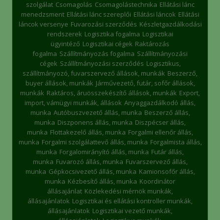
szolgálat
Csomagolás
Csomagolástechnika
Ellátási lánc
menedzsment
Ellátási lánc szereplői
Ellátási láncok
Ellátási
láncok versenye
Fuvarozási szerződés
Készletgazdálkodási
rendszerek
Logisztika fogalma
Logisztikai
ügyintéző
Logisztikai cégek
Raktározás
fogalma
Szállítmányozás fogalma
Szállítmányozási
cégek
Szállítmányozási szerződés
Logisztikus,
szállítmányozó, fuvarszervező állások, munkák
Beszerző,
buyer állások, munkák
Járművezető, futár, sofőr állások,
munkák
Raktáros, áruösszekészítő állások, munkák
Export,
import, vámügyi munkák, állások
Anyaggazdálkodó állás,
munka
Autóbuszvezető állás, munka
Beszerző állás,
munka
Diszponens állás, munka
Diszpécser állás,
munka
Flottakezelő állás, munka
Forgalmi ellenőr állás,
munka
Forgalmi szolgálattevő állás, munka
Forgalmista állás,
munka
Forgalomirányító állás, munka
Futár állás,
munka
Fuvarozó állás, munka
Fuvarszervező állás,
munka
Gépkocsivezető állás, munka
Kamionsofőr állás,
munka
Kézbesítő állás, munka
Koordinátor
állásajánlat
Közlekedési mérnök munkák,
állásajánlatok
Logisztikai és ellátási kontroller munkák,
állásajánlatok
Logisztikai vezető munkák,