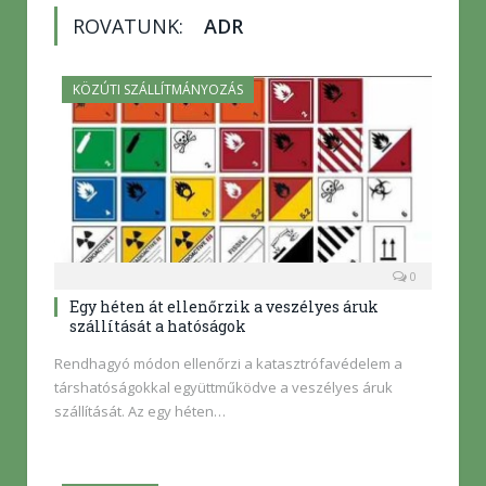
ROVATUNK:
ADR
KÖZÚTI SZÁLLÍTMÁNYOZÁS
0
Egy héten át ellenőrzik a veszélyes áruk
szállítását a hatóságok
Rendhagyó módon ellenőrzi a katasztrófavédelem a
társhatóságokkal együttműködve a veszélyes áruk
szállítását. Az egy héten…