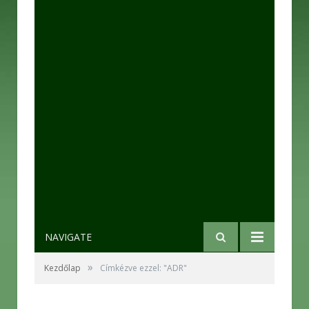
NAVIGATE
»
Kezdőlap
Címkézve ezzel: "ADR"