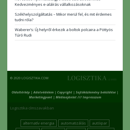
Kedvezményes e-aláírás vállalkozásoknak
Székhelyszolgáltatás – Mikor merül fel, és mit érdemes
tudni róla?
Waberer’s: Új helyről érkezik a boltok polcaira a Pöttyös
Túró Rudi
© 2020 LOGISZTIKA.COM
Oldaltérkép
|
Adatvédelem
|
Copyright
|
Sajtóközlemény beküldése
|
Marketingpont
|
Médiaajánlat /// Impresszum
Logisztika címszavakban
alternatív energia
automatizálás
autóipar