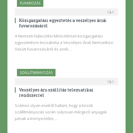
FUVAROZÁS
0
Közigazgatási egyeztetés a veszélyes áruk
fuvarozásáról
A Nemzeti Fejlesztési Minisztérium közigazgatási
egyeztetésre bocsátotta a Veszélyes Áruk Nemzetközi
Vasúti Fuvarozásáról és azok…
SZÁLLÍTMÁNYOZÁS
0
Veszélyes áru szállítás telematikai
rendszerrel
Számos olyan esetről hallani, hogy a közúti
szállítmányozás során súlyosan mérgező anyagok
jutnak a környezetbe,…