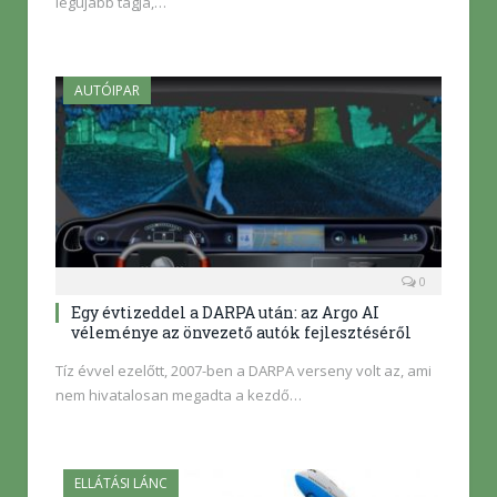
legújabb tagja,…
AUTÓIPAR
0
Egy évtizeddel a DARPA után: az Argo AI
véleménye az önvezető autók fejlesztéséről
Tíz évvel ezelőtt, 2007-ben a DARPA verseny volt az, ami
nem hivatalosan megadta a kezdő…
ELLÁTÁSI LÁNC