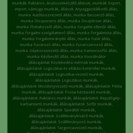
munkák
Raktáros, áruösszekészítő állások, munkák
Export,
import, vámügyi munkák, állások
Anyaggazdálkodó állás,
munka
Autóbuszvezető állás, munka
Beszerző állás,
munka
Diszponens állás, munka
Diszpécser állás,
munka
Flottakezelő állás, munka
Forgalmi ellenőr állás,
munka
Forgalmi szolgálattevő állás, munka
Forgalmista állás,
munka
Forgalomirányító állás, munka
Futár állás,
munka
Fuvarozó állás, munka
Fuvarszervező állás,
munka
Gépkocsivezető állás, munka
Kamionsofőr állás,
munka
Kézbesítő állás, munka
Koordinátor
állásajánlat
Közlekedési mérnök munkák,
állásajánlatok
Logisztikai és ellátási kontroller munkák,
állásajánlatok
Logisztikai vezető munkák,
állásajánlatok
Logisztikus munkák,
állásajánlatok
Mozdonyvezető munkák, állásajánlatok
Pilóta
munkák, állásajánlatok
Postai kézbesítő munkák,
állásajánlatok
Raktáros munkák, állásajánlatok
Repülőgép-
karbantartó munkák, állásajánlatok
Sofőr munkák,
állásajánlatok
Speditőr munkák,
állásajánlatok
Szállítmánykísérő munkák,
állásajánlatok
Szállítmányozó munkák,
állásajánlatok
Targoncavezető munkák,