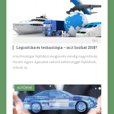
0
Logisztika és technológia – mit hozhat 2018?
A technológiai fejlődést megjósolni mindig nagy kihívás,
hiszen egyes ágazatok rekord sebességgel fejlődnek,
mások (a…
AUTÓIPAR