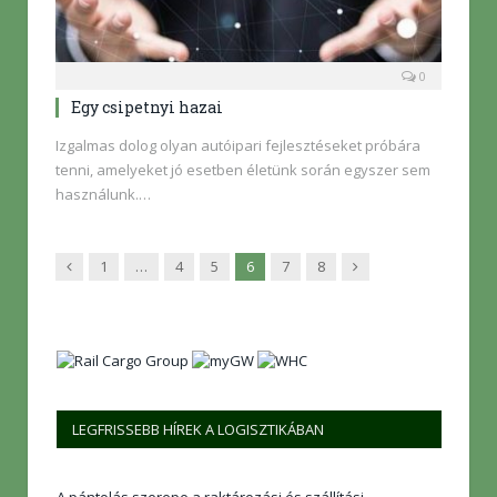
0
Egy csipetnyi hazai
Izgalmas dolog olyan autóipari fejlesztéseket próbára
tenni, amelyeket jó esetben életünk során egyszer sem
használunk.…
Előző
Következő
1
…
4
5
6
7
8
LEGFRISSEBB HÍREK A LOGISZTIKÁBAN
A pántolás szerepe a raktározási és szállítási