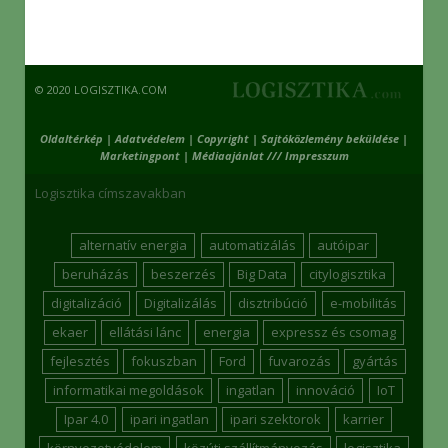
© 2020 LOGISZTIKA.COM
Oldaltérkép
|
Adatvédelem
|
Copyright
|
Sajtóközlemény beküldése
|
Marketingpont
|
Médiaajánlat /// Impresszum
Logisztika címszavakban
alternatív energia
automatizálás
autóipar
beruházás
beszerzés
Big Data
citylogisztika
digitalizáció
Digitalizálás
disztribúció
e-mobilitás
ekaer
ellátási lánc
energia
expressz és csomag
fejlesztés
fokuszban
Ford
fuvarozás
gyártás
informatikai megoldások
ingatlan
innováció
IoT
Ipar 4.0
ipari ingatlan
ipari szektorok
karrier
környezetvédelem
közúti szállítmányozás
logisztika