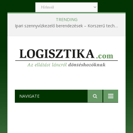
TRENDING
Ipari szennyvízkezelő berendezések – Korszerű technológiák a hatékony és fenntartható működésért
NAVIGATE