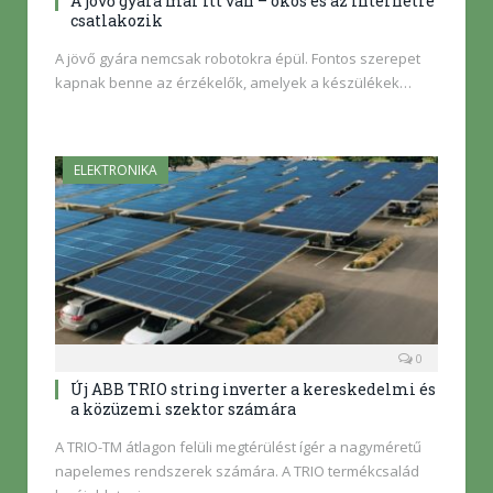
A jövő gyára már itt van – okos és az internetre
csatlakozik
A jövő gyára nemcsak robotokra épül. Fontos szerepet
kapnak benne az érzékelők, amelyek a készülékek…
ELEKTRONIKA
0
Új ABB TRIO string inverter a kereskedelmi és
a közüzemi szektor számára
A TRIO-TM átlagon felüli megtérülést ígér a nagyméretű
napelemes rendszerek számára. A TRIO termékcsalád