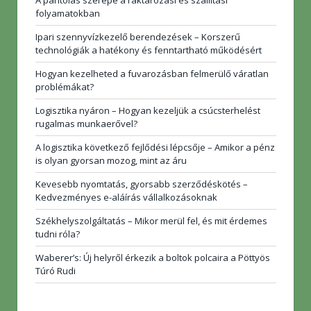
folyamatokban
Ipari szennyvízkezelő berendezések – Korszerű
technológiák a hatékony és fenntartható működésért
Hogyan kezelheted a fuvarozásban felmerülő váratlan
problémákat?
Logisztika nyáron – Hogyan kezeljük a csúcsterhelést
rugalmas munkaerővel?
A logisztika következő fejlődési lépcsője – Amikor a pénz
is olyan gyorsan mozog, mint az áru
Kevesebb nyomtatás, gyorsabb szerződéskötés –
Kedvezményes e-aláírás vállalkozásoknak
Székhelyszolgáltatás – Mikor merül fel, és mit érdemes
tudni róla?
Waberer’s: Új helyről érkezik a boltok polcaira a Pöttyös
Túró Rudi