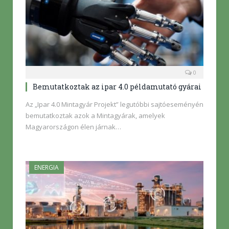
0
Bemutatkoztak az ipar 4.0 példamutató gyárai
Az „Ipar 4.0 Mintagyár Projekt” legutóbbi sajtóeseményén
bemutatkoztak azok a Mintagyárak, amelyek
Magyarországon élen járnak…
ENERGIA