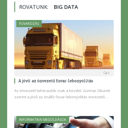
ROVATUNK:
BIG DATA
FUVAROZÁS
0
A jövő: az önvezető fuvar-lebonyolítás
Az önvezető teherautók csak a kezdet. Gunnar Gburek
szerint a jövő az önálló fuvar-lebonyolítás önvezető…
INFORMATIKAI MEGOLDÁSOK