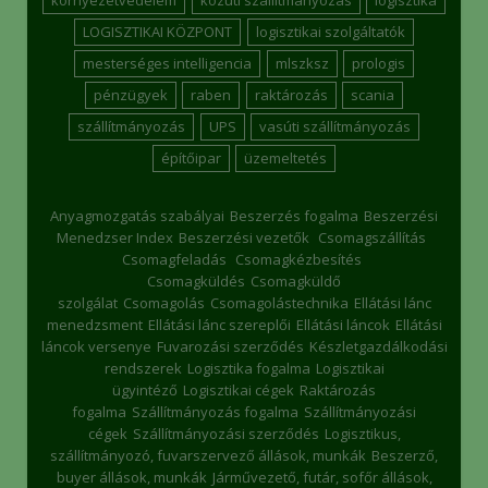
LOGISZTIKAI KÖZPONT
logisztikai szolgáltatók
mesterséges intelligencia
mlszksz
prologis
pénzügyek
raben
raktározás
scania
szállítmányozás
UPS
vasúti szállítmányozás
építőipar
üzemeltetés
Anyagmozgatás szabályai
Beszerzés fogalma
Beszerzési
Menedzser Index
Beszerzési vezetők
Csomagszállítás
Csomagfeladás
Csomagkézbesítés
Csomagküldés
Csomagküldő
szolgálat
Csomagolás
Csomagolástechnika
Ellátási lánc
menedzsment
Ellátási lánc szereplői
Ellátási láncok
Ellátási
láncok versenye
Fuvarozási szerződés
Készletgazdálkodási
rendszerek
Logisztika fogalma
Logisztikai
ügyintéző
Logisztikai cégek
Raktározás
fogalma
Szállítmányozás fogalma
Szállítmányozási
cégek
Szállítmányozási szerződés
Logisztikus,
szállítmányozó, fuvarszervező állások, munkák
Beszerző,
buyer állások, munkák
Járművezető, futár, sofőr állások,