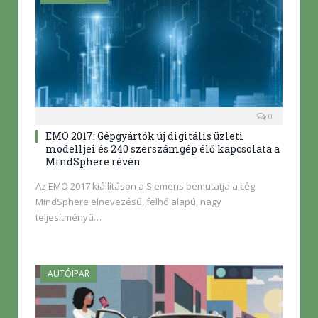
0
EMO 2017: Gépgyártók új digitális üzleti
modelljei és 240 szerszámgép élő kapcsolata a
MindSphere révén
Az EMO 2017 kiállításon a Siemens bemutatja a cég
MindSphere elnevezésű, felhő alapú, nagy
teljesítményű…
AUTÓIPAR