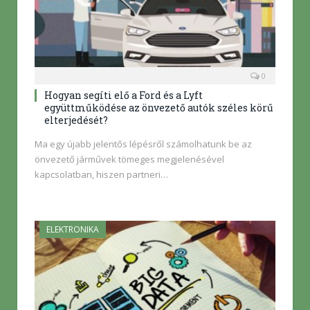
0
Hogyan segíti elő a Ford és a Lyft
együttműködése az önvezető autók széles körű
elterjedését?
Ma egy újabb jelentős lépésről számolhatunk be az
önvezető járművek tömeges megjelenésével
kapcsolatban, hiszen partneri…
ELEKTRONIKA