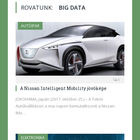
ROVATUNK:
BIG DATA
AUTÓIPAR
0
A Nissan Intelligent Mobility jövőképe
JOKOHAMA, Japán (2017. október 25.) – A Tokiói
Autókiállításon a mai napon bemutatkozott a Nissan
IMx…
ELEKTRONIKA