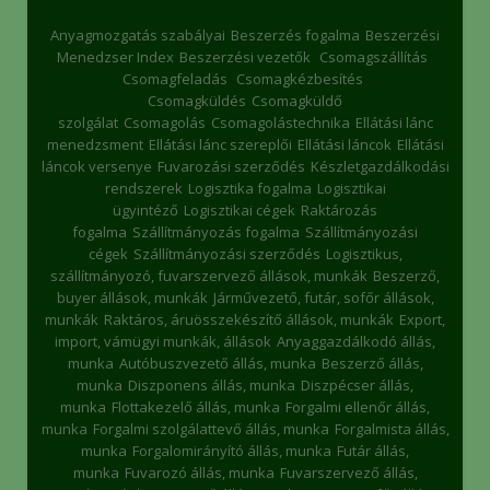
Anyagmozgatás szabályai
Beszerzés fogalma
Beszerzési
Menedzser Index
Beszerzési vezetők
Csomagszállítás
Csomagfeladás
Csomagkézbesítés
Csomagküldés
Csomagküldő
szolgálat
Csomagolás
Csomagolástechnika
Ellátási lánc
menedzsment
Ellátási lánc szereplői
Ellátási láncok
Ellátási
láncok versenye
Fuvarozási szerződés
Készletgazdálkodási
rendszerek
Logisztika fogalma
Logisztikai
ügyintéző
Logisztikai cégek
Raktározás
fogalma
Szállítmányozás fogalma
Szállítmányozási
cégek
Szállítmányozási szerződés
Logisztikus,
szállítmányozó, fuvarszervező állások, munkák
Beszerző,
buyer állások, munkák
Járművezető, futár, sofőr állások,
munkák
Raktáros, áruösszekészítő állások, munkák
Export,
import, vámügyi munkák, állások
Anyaggazdálkodó állás,
munka
Autóbuszvezető állás, munka
Beszerző állás,
munka
Diszponens állás, munka
Diszpécser állás,
munka
Flottakezelő állás, munka
Forgalmi ellenőr állás,
munka
Forgalmi szolgálattevő állás, munka
Forgalmista állás,
munka
Forgalomirányító állás, munka
Futár állás,
munka
Fuvarozó állás, munka
Fuvarszervező állás,