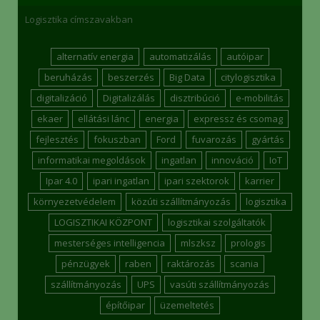
Logisztika címszavakban
alternatív energia
automatizálás
autóipar
beruházás
beszerzés
Big Data
citylogisztika
digitalizáció
Digitalizálás
disztribúció
e-mobilitás
ekaer
ellátási lánc
energia
expressz és csomag
fejlesztés
fokuszban
Ford
fuvarozás
gyártás
informatikai megoldások
ingatlan
innováció
IoT
Ipar 4.0
ipari ingatlan
ipari szektorok
karrier
környezetvédelem
közúti szállítmányozás
logisztika
LOGISZTIKAI KÖZPONT
logisztikai szolgáltatók
mesterséges intelligencia
mlszksz
prologis
pénzügyek
raben
raktározás
scania
szállítmányozás
UPS
vasúti szállítmányozás
építőipar
üzemeltetés