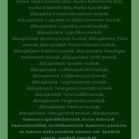
munka
Gépkocsivezető állás, munka
Kamionsofőr állás,
munka
Kézbesítő állás, munka
Koordinátor
állásajánlat
Közlekedési mérnök munkák,
állásajánlatok
Logisztikai és ellátási kontroller munkák,
állásajánlatok
Logisztikai vezető munkák,
állásajánlatok
Logisztikus munkák,
állásajánlatok
Mozdonyvezető munkák, állásajánlatok
Pilóta
munkák, állásajánlatok
Postai kézbesítő munkák,
állásajánlatok
Raktáros munkák, állásajánlatok
Repülőgép-
karbantartó munkák, állásajánlatok
Sofőr munkák,
állásajánlatok
Speditőr munkák,
állásajánlatok
Szállítmánykísérő munkák,
állásajánlatok
Szállítmányozó munkák,
állásajánlatok
Targoncavezető munkák,
állásajánlatok
Tehergépkocsivezető munkák,
állásajánlatok
Teherszállító munkák,
állásajánlatok
Tengerésztiszt munkák,
állásajánlatok
Vámtiszt munkák,
állásajánlatok
Vámügyintéző munkák, állásajánlatok
Kamionos ajándékdobozok, boros dobozok
Kamionmodellek, modellkamionok
Kamionos pendrive-
ok, kamion alakú pendrive, kamion usb
Speditőr
naptár, speditőr naptárak