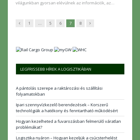
világunkban gyorsan elévülnek az információk, az…
Előző
Következő
1
…
5
6
7
8
LEGFRISSEBB HÍREK A LOGISZTIKÁBAN
A pántolás szerepe a raktározási és szállítási
folyamatokban
Ipari szennyvízkezelő berendezések – Korszerű
technológiák a hatékony és fenntartható működésért
Hogyan kezelheted a fuvarozásban felmerülő váratlan
problémákat?
Logisztika nyáron – Hogyan kezeljük a csúcsterhelést