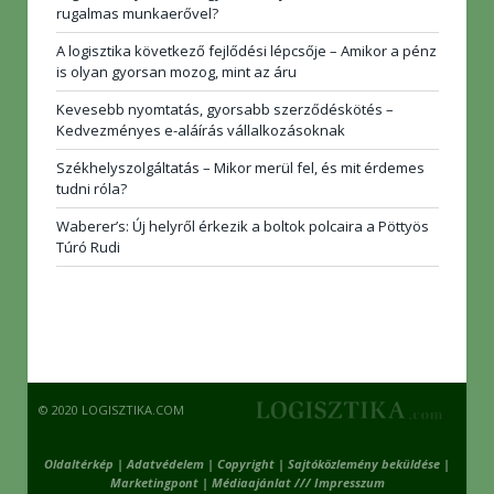
rugalmas munkaerővel?
A logisztika következő fejlődési lépcsője – Amikor a pénz
is olyan gyorsan mozog, mint az áru
Kevesebb nyomtatás, gyorsabb szerződéskötés –
Kedvezményes e-aláírás vállalkozásoknak
Székhelyszolgáltatás – Mikor merül fel, és mit érdemes
tudni róla?
Waberer’s: Új helyről érkezik a boltok polcaira a Pöttyös
Túró Rudi
© 2020 LOGISZTIKA.COM
Oldaltérkép
|
Adatvédelem
|
Copyright
|
Sajtóközlemény beküldése
|
Marketingpont
|
Médiaajánlat /// Impresszum