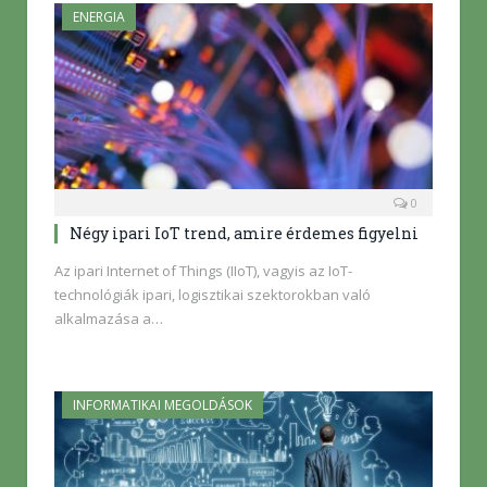
ENERGIA
0
Négy ipari IoT trend, amire érdemes figyelni
Az ipari Internet of Things (IIoT), vagyis az IoT-
technológiák ipari, logisztikai szektorokban való
alkalmazása a…
INFORMATIKAI MEGOLDÁSOK