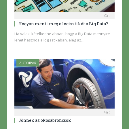
0
Hogyan menti meg a logisztikát a Big Data?
Ha valaki kételkedne abban, hogy a Big Data mennyire
lehet hasznos a logisztikában, elég az…
AUTÓIPAR
0
Jönnek az okosabroncsok