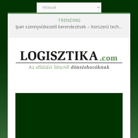
TRENDING
Ipari szennyvízkezelő berendezések – Korszerű technológiák a hatékony és fenntartható működésért