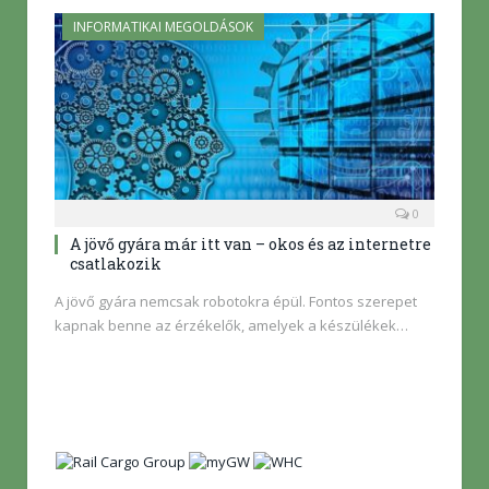
INFORMATIKAI MEGOLDÁSOK
0
A jövő gyára már itt van – okos és az internetre
csatlakozik
A jövő gyára nemcsak robotokra épül. Fontos szerepet
kapnak benne az érzékelők, amelyek a készülékek…