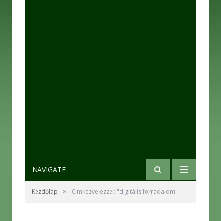
NAVIGATE
»
Kezdőlap
Címkézve ezzel: "digitális forradalom"