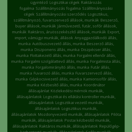
ügyintéző
Logisztikai cégek
Raktározás
fogalma
Szállítmányozás fogalma
Szállítmányozási
cégek
Szállítmányozási szerződés
Logisztikus,
szállítmányozó, fuvarszervező állások, munkák
Beszerző,
buyer állások, munkák
Járművezető, futár, sofőr állások,
munkák
Raktáros, áruösszekészítő állások, munkák
Export,
import, vámügyi munkák, állások
Anyaggazdálkodó állás,
munka
Autóbuszvezető állás, munka
Beszerző állás,
munka
Diszponens állás, munka
Diszpécser állás,
munka
Flottakezelő állás, munka
Forgalmi ellenőr állás,
munka
Forgalmi szolgálattevő állás, munka
Forgalmista állás,
munka
Forgalomirányító állás, munka
Futár állás,
munka
Fuvarozó állás, munka
Fuvarszervező állás,
munka
Gépkocsivezető állás, munka
Kamionsofőr állás,
munka
Kézbesítő állás, munka
Koordinátor
állásajánlat
Közlekedési mérnök munkák,
állásajánlatok
Logisztikai és ellátási kontroller munkák,
állásajánlatok
Logisztikai vezető munkák,
állásajánlatok
Logisztikus munkák,
állásajánlatok
Mozdonyvezető munkák, állásajánlatok
Pilóta
munkák, állásajánlatok
Postai kézbesítő munkák,
állásajánlatok
Raktáros munkák, állásajánlatok
Repülőgép-