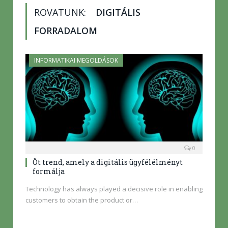
ROVATUNK:
DIGITÁLIS
FORRADALOM
INFORMATIKAI MEGOLDÁSOK
0
Öt trend, amely a digitális ügyfélélményt
formálja
Technology has always played a decisive role in enabling
customers to obtain the product or…