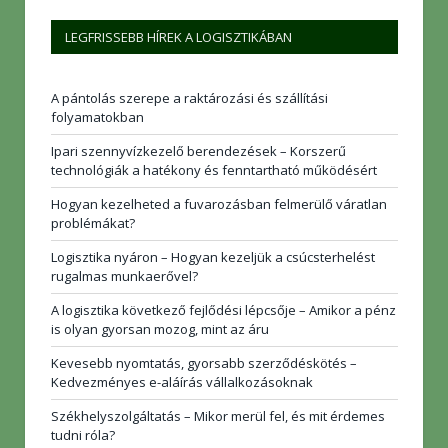
LEGFRISSEBB HÍREK A LOGISZTIKÁBAN
A pántolás szerepe a raktározási és szállítási
folyamatokban
Ipari szennyvízkezelő berendezések – Korszerű
technológiák a hatékony és fenntartható működésért
Hogyan kezelheted a fuvarozásban felmerülő váratlan
problémákat?
Logisztika nyáron – Hogyan kezeljük a csúcsterhelést
rugalmas munkaerővel?
A logisztika következő fejlődési lépcsője – Amikor a pénz
is olyan gyorsan mozog, mint az áru
Kevesebb nyomtatás, gyorsabb szerződéskötés –
Kedvezményes e-aláírás vállalkozásoknak
Székhelyszolgáltatás – Mikor merül fel, és mit érdemes
tudni róla?