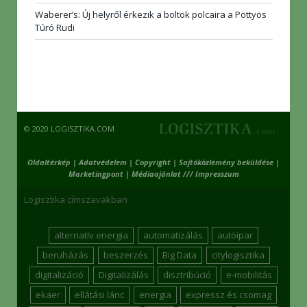
Waberer’s: Új helyről érkezik a boltok polcaira a Pöttyös
Túró Rudi
© 2020 LOGISZTIKA.COM
Oldaltérkép
|
Adatvédelem
|
Copyright
|
Sajtóközlemény beküldése
|
Marketingpont
|
Médiaajánlat /// Impresszum
Logisztika címszavakban
alternatív energia
automatizálás
autóipar
beruházás
beszerzés
Big Data
citylogisztika
digitalizáció
Digitalizálás
disztribúció
e-mobilitás
ekaer
ellátási lánc
energia
expressz és csomag