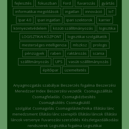
fejlesztés
fokuszban
Ford
fuvarozás
gyártás
informatikai megoldások
ingatlan
innováció
IoT
Ipar 4.0
ipari ingatlan
ipari szektorok
karrier
környezetvédelem
közúti szállítmányozás
logisztika
LOGISZTIKAI KÖZPONT
logisztikai szolgáltatók
mesterséges intelligencia
mlszksz
prologis
pénzügyek
raben
raktározás
scania
szállítmányozás
UPS
vasúti szállítmányozás
építőipar
üzemeltetés
Anyagmozgatás szabályai
Beszerzés fogalma
Beszerzési
Menedzser Index
Beszerzési vezetők
Csomagszállítás
Csomagfeladás
Csomagkézbesítés
Csomagküldés
Csomagküldő
szolgálat
Csomagolás
Csomagolástechnika
Ellátási lánc
menedzsment
Ellátási lánc szereplői
Ellátási láncok
Ellátási
láncok versenye
Fuvarozási szerződés
Készletgazdálkodási
rendszerek
Logisztika fogalma
Logisztikai