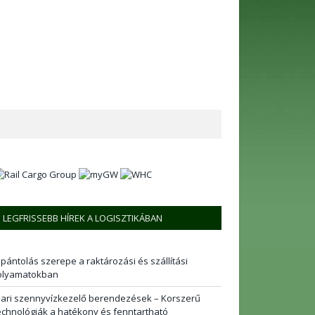
LEGFRISSEBB HÍREK A LOGISZTIKÁBAN
 pántolás szerepe a raktározási és szállítási
olyamatokban
pari szennyvízkezelő berendezések – Korszerű
echnológiák a hatékony és fenntartható