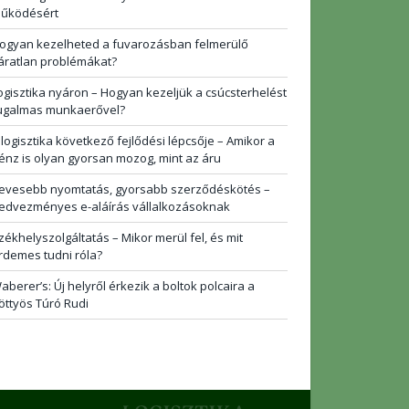
űködésért
ogyan kezelheted a fuvarozásban felmerülő
áratlan problémákat?
ogisztika nyáron – Hogyan kezeljük a csúcsterhelést
ugalmas munkaerővel?
 logisztika következő fejlődési lépcsője – Amikor a
énz is olyan gyorsan mozog, mint az áru
evesebb nyomtatás, gyorsabb szerződéskötés –
edvezményes e-aláírás vállalkozásoknak
zékhelyszolgáltatás – Mikor merül fel, és mit
rdemes tudni róla?
aberer’s: Új helyről érkezik a boltok polcaira a
öttyös Túró Rudi