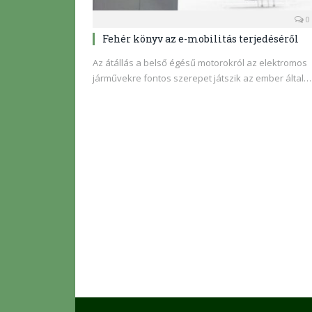
0
Fehér könyv az e-mobilitás terjedéséről
Az átállás a belső égésű motorokról az elektromos
járművekre fontos szerepet játszik az ember által…