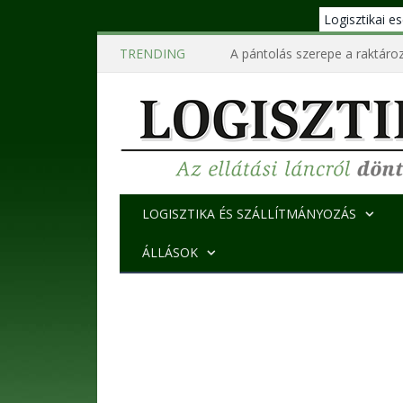
Logisztikai 
TRENDING
A pántolás szerepe a raktároz
LOGISZTIKA ÉS SZÁLLÍTMÁNYOZÁS
ÁLLÁSOK