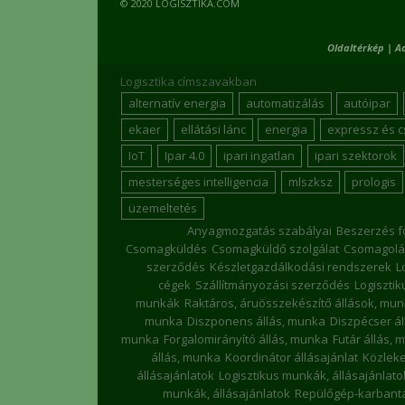
© 2020 LOGISZTIKA.COM
Oldaltérkép
|
A
Logisztika címszavakban
alternatív energia
automatizálás
autóipar
ekaer
ellátási lánc
energia
expressz és 
IoT
Ipar 4.0
ipari ingatlan
ipari szektorok
mesterséges intelligencia
mlszksz
prologis
üzemeltetés
Anyagmozgatás szabályai
Beszerzés f
Csomagküldés
Csomagküldő szolgálat
Csomagolá
szerződés
Készletgazdálkodási rendszerek
L
cégek
Szállítmányozási szerződés
Logiszti
munkák
Raktáros, áruösszekészítő állások, mu
munka
Diszponens állás, munka
Diszpécser á
munka
Forgalomirányító állás, munka
Futár állás, 
állás, munka
Koordinátor állásajánlat
Közleke
állásajánlatok
Logisztikus munkák, állásajánlato
munkák, állásajánlatok
Repülőgép-karbanta