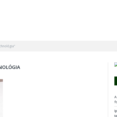
echnológia"
NOLÓGIA
A
f
I
t