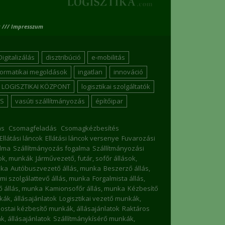
 /// Impresszum
Digitalizálás
disztribúció
e-mobilitás
formatikai megoldások
ingatlan
innováció
LOGISZTIKAI KÖZPONT
logisztikai szolgáltatók
S
vasúti szállítmányozás
építőipar
ás
Csomagfeladás
Csomagkézbesítés
Ellátási láncok
Ellátási láncok versenye
Fuvarozási
lma
Szállítmányozás fogalma
Szállítmányozási
sok, munkák
Járművezető, futár, sofőr állások,
nka
Autóbuszvezető állás, munka
Beszerző állás,
mi szolgálattevő állás, munka
Forgalmista állás,
 állás, munka
Kamionsofőr állás, munka
Kézbesítő
nkák, állásajánlatok
Logisztikai vezető munkák,
ostai kézbesítő munkák, állásajánlatok
Raktáros
, állásajánlatok
Szállítmánykísérő munkák,