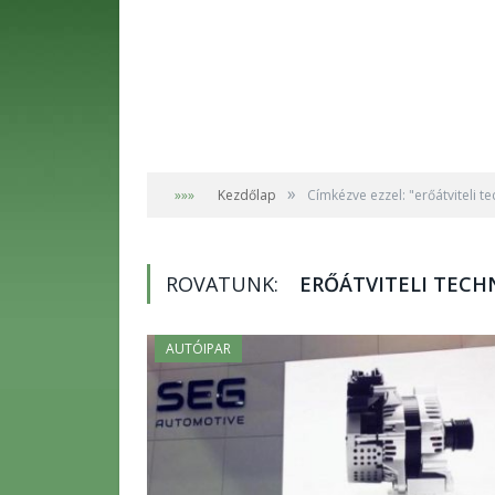
»
»»»
Kezdőlap
Címkézve ezzel: "erőátviteli t
ROVATUNK:
ERŐÁTVITELI TECH
AUTÓIPAR