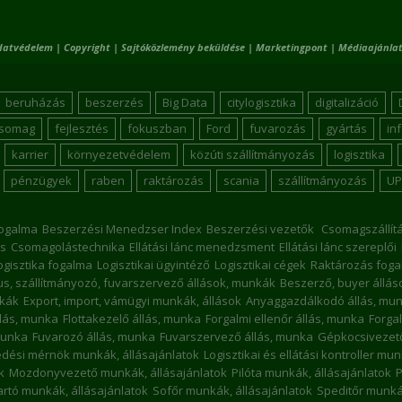
datvédelem
|
Copyright
|
Sajtóközlemény beküldése
|
Marketingpont
|
Médiaajánlat
beruházás
beszerzés
Big Data
citylogisztika
digitalizáció
csomag
fejlesztés
fokuszban
Ford
fuvarozás
gyártás
in
karrier
környezetvédelem
közúti szállítmányozás
logisztika
pénzügyek
raben
raktározás
scania
szállítmányozás
UP
ogalma
Beszerzési Menedzser Index
Beszerzési vezetők
Csomagszállít
s
Csomagolástechnika
Ellátási lánc menedzsment
Ellátási lánc szereplői
ogisztika fogalma
Logisztikai ügyintéző
Logisztikai cégek
Raktározás foga
kus, szállítmányozó, fuvarszervező állások, munkák
Beszerző, buyer állá
nkák
Export, import, vámügyi munkák, állások
Anyaggazdálkodó állás, mu
llás, munka
Flottakezelő állás, munka
Forgalmi ellenőr állás, munka
Forgal
munka
Fuvarozó állás, munka
Fuvarszervező állás, munka
Gépkocsivezető
dési mérnök munkák, állásajánlatok
Logisztikai és ellátási kontroller mu
k
Mozdonyvezető munkák, állásajánlatok
Pilóta munkák, állásajánlatok
P
rtó munkák, állásajánlatok
Sofőr munkák, állásajánlatok
Speditőr munkák