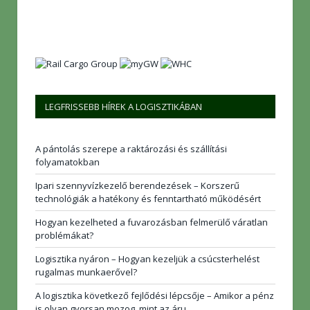
LEGFRISSEBB HÍREK A LOGISZTIKÁBAN
A pántolás szerepe a raktározási és szállítási
folyamatokban
Ipari szennyvízkezelő berendezések – Korszerű
technológiák a hatékony és fenntartható működésért
Hogyan kezelheted a fuvarozásban felmerülő váratlan
problémákat?
Logisztika nyáron – Hogyan kezeljük a csúcsterhelést
rugalmas munkaerővel?
A logisztika következő fejlődési lépcsője – Amikor a pénz
is olyan gyorsan mozog, mint az áru