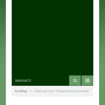
NAVIGATE
»
Kezdőlap
Címkézve ezzel: "földgázüzemű járművek"