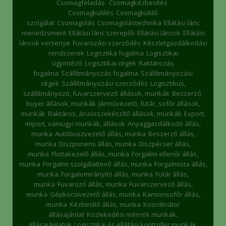
Csomagfeladás
Csomagkézbesítés
Csomagküldés
Csomagküldő
szolgálat
Csomagolás
Csomagolástechnika
Ellátási lánc
menedzsment
Ellátási lánc szereplői
Ellátási láncok
Ellátási
láncok versenye
Fuvarozási szerződés
Készletgazdálkodási
rendszerek
Logisztika fogalma
Logisztikai
ügyintéző
Logisztikai cégek
Raktározás
fogalma
Szállítmányozás fogalma
Szállítmányozási
cégek
Szállítmányozási szerződés
Logisztikus,
szállítmányozó, fuvarszervező állások, munkák
Beszerző,
buyer állások, munkák
Járművezető, futár, sofőr állások,
munkák
Raktáros, áruösszekészítő állások, munkák
Export,
import, vámügyi munkák, állások
Anyaggazdálkodó állás,
munka
Autóbuszvezető állás, munka
Beszerző állás,
munka
Diszponens állás, munka
Diszpécser állás,
munka
Flottakezelő állás, munka
Forgalmi ellenőr állás,
munka
Forgalmi szolgálattevő állás, munka
Forgalmista állás,
munka
Forgalomirányító állás, munka
Futár állás,
munka
Fuvarozó állás, munka
Fuvarszervező állás,
munka
Gépkocsivezető állás, munka
Kamionsofőr állás,
munka
Kézbesítő állás, munka
Koordinátor
állásajánlat
Közlekedési mérnök munkák,
állásajánlatok
Logisztikai és ellátási kontroller munkák,