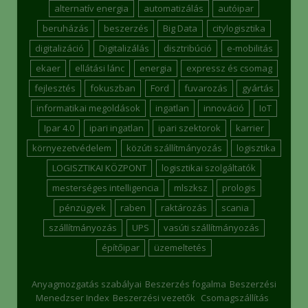
alternatív energia
automatizálás
autóipar
beruházás
beszerzés
Big Data
citylogisztika
digitalizáció
Digitalizálás
disztribúció
e-mobilitás
ekaer
ellátási lánc
energia
expressz és csomag
fejlesztés
fokuszban
Ford
fuvarozás
gyártás
informatikai megoldások
ingatlan
innováció
IoT
Ipar 4.0
ipari ingatlan
ipari szektorok
karrier
környezetvédelem
közúti szállítmányozás
logisztika
LOGISZTIKAI KÖZPONT
logisztikai szolgáltatók
mesterséges intelligencia
mlszksz
prologis
pénzügyek
raben
raktározás
scania
szállítmányozás
UPS
vasúti szállítmányozás
építőipar
üzemeltetés
Anyagmozgatás szabályai
Beszerzés fogalma
Beszerzési
Menedzser Index
Beszerzési vezetők
Csomagszállítás