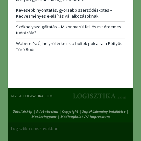
Kevesebb nyomtatás, gyorsabb szerződéskötés –
Kedvezményes e-aláírás vállalkozásoknak
Székhelyszolgáltatás – Mikor merül fel, és mit érdemes
tudni róla?
Waberer’s: Új helyről érkezik a boltok polcaira a Pöttyös
Túró Rudi
© 2020 LOGISZTIKA.COM
Oldaltérkép
|
Adatvédelem
|
Copyright
|
Sajtóközlemény beküldése
|
Marketingpont
|
Médiaajánlat /// Impresszum
Logisztika címszavakban