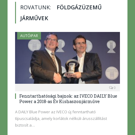
ROVATUNK:
FÖLDGÁZÜZEMŰ
JÁRMŰVEK
AUTÓIPAR
0
Fenntarthatósági bajnok: az IVECO DAILY Blue
Power a 2018-as Év Kishaszonjárműve
A DAILY Blue Power az IVECO új fenntartható
típuscsaládja, amely korlátok nélküli árusszállítást
biztosít a…