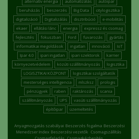
alternatív energia
automatizálás
autóipar
beruházás
beszerzés
Big Data
citylogisztika
digitalizáció
Digitalizálás
disztribúció
e-mobilitás
ekaer
ellátási lánc
energia
expressz és csomag
fejlesztés
fokuszban
Ford
fuvarozás
gyártás
informatikai megoldások
ingatlan
innováció
IoT
Ipar 4.0
ipari ingatlan
ipari szektorok
karrier
környezetvédelem
közúti szállítmányozás
logisztika
LOGISZTIKAI KÖZPONT
logisztikai szolgáltatók
mesterséges intelligencia
mlszksz
prologis
pénzügyek
raben
raktározás
scania
szállítmányozás
UPS
vasúti szállítmányozás
építőipar
üzemeltetés
Anyagmozgatás szabályai
Beszerzés fogalma
Beszerzési
Menedzser Index
Beszerzési vezetők
Csomagszállítás
Csomagfeladás
Csomagkézbesítés