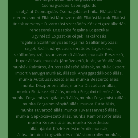
Csomagküldés
Csomagküldő
szolgálat
Csomagolás
Csomagolástechnika
Ellátási lánc
menedzsment
Ellátási lánc szereplői
Ellátási láncok
Ellátási
láncok versenye
Fuvarozási szerződés
Készletgazdálkodási
rendszerek
Logisztika fogalma
Logisztikai
ügyintéző
Logisztikai cégek
Raktározás
fogalma
Szállítmányozás fogalma
Szállítmányozási
cégek
Szállítmányozási szerződés
Logisztikus,
szállítmányozó, fuvarszervező állások, munkák
Beszerző,
buyer állások, munkák
Járművezető, futár, sofőr állások,
munkák
Raktáros, áruösszekészítő állások, munkák
Export,
import, vámügyi munkák, állások
Anyaggazdálkodó állás,
munka
Autóbuszvezető állás, munka
Beszerző állás,
munka
Diszponens állás, munka
Diszpécser állás,
munka
Flottakezelő állás, munka
Forgalmi ellenőr állás,
munka
Forgalmi szolgálattevő állás, munka
Forgalmista állás,
munka
Forgalomirányító állás, munka
Futár állás,
munka
Fuvarozó állás, munka
Fuvarszervező állás,
munka
Gépkocsivezető állás, munka
Kamionsofőr állás,
munka
Kézbesítő állás, munka
Koordinátor
állásajánlat
Közlekedési mérnök munkák,
állásajánlatok
Logisztikai és ellátási kontroller munkák,