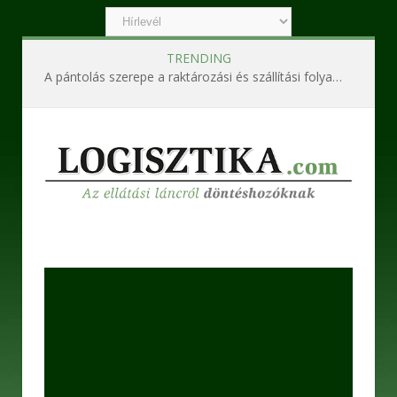
TRENDING
Ipari szennyvízkezelő berendezések – Korszerű technológiák a hatékony és fenntartható működésért