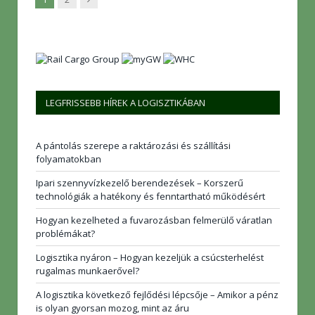
LEGFRISSEBB HÍREK A LOGISZTIKÁBAN
A pántolás szerepe a raktározási és szállítási
folyamatokban
Ipari szennyvízkezelő berendezések – Korszerű
technológiák a hatékony és fenntartható működésért
Hogyan kezelheted a fuvarozásban felmerülő váratlan
problémákat?
Logisztika nyáron – Hogyan kezeljük a csúcsterhelést
rugalmas munkaerővel?
A logisztika következő fejlődési lépcsője – Amikor a pénz
is olyan gyorsan mozog, mint az áru