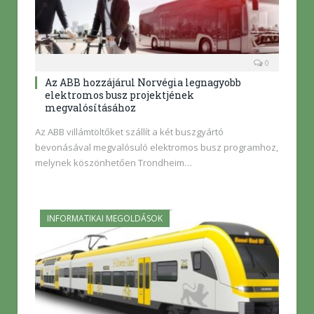
0
Az ABB hozzájárul Norvégia legnagyobb
elektromos busz projektjének
megvalósításához
Az ABB villámtöltőket szállít a két buszgyártó
bevonásával megvalósuló elektromos busz programhoz,
melynek köszönhetően Trondheim…
INFORMATIKAI MEGOLDÁSOK