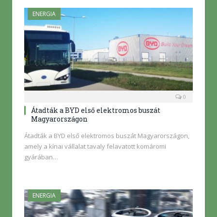
ENERGIA
0
Átadták a BYD első elektromos buszát
Magyarországon
Átadták a BYD első elektromos buszát Magyarországon,
amely a kínai vállalat tavaly felavatott komáromi
gyárában…
ENERGIA