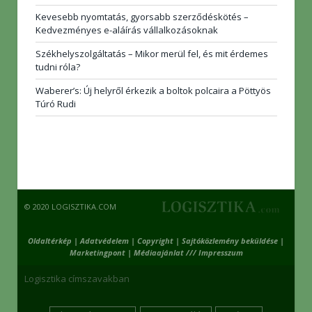
Kevesebb nyomtatás, gyorsabb szerződéskötés –
Kedvezményes e-aláírás vállalkozásoknak
Székhelyszolgáltatás – Mikor merül fel, és mit érdemes
tudni róla?
Waberer’s: Új helyről érkezik a boltok polcaira a Pöttyös
Túró Rudi
© 2020 LOGISZTIKA.COM
Oldaltérkép
|
Adatvédelem
|
Copyright
|
Sajtóközlemény beküldése
|
Marketingpont
|
Médiaajánlat /// Impresszum
Logisztika címszavakban