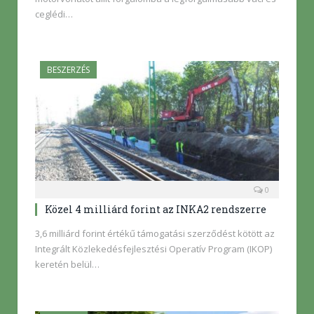
ceglédi…
BESZERZÉS
0
Közel 4 milliárd forint az INKA2 rendszerre
3,6 milliárd forint értékű támogatási szerződést kötött az
Integrált Közlekedésfejlesztési Operatív Program (IKOP)
keretén belül…