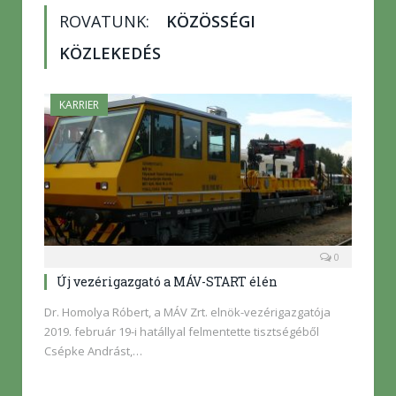
ROVATUNK:
KÖZÖSSÉGI
KÖZLEKEDÉS
KARRIER
0
Új vezérigazgató a MÁV-START élén
Dr. Homolya Róbert, a MÁV Zrt. elnök-vezérigazgatója
2019. február 19-i hatállyal felmentette tisztségéből
Csépke Andrást,…