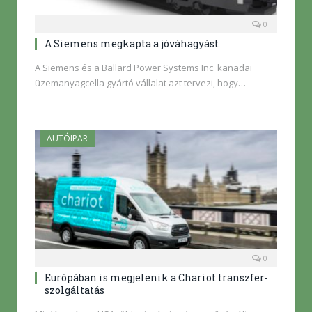
0
A Siemens megkapta a jóváhagyást
A Siemens és a Ballard Power Systems Inc. kanadai
üzemanyagcella gyártó vállalat azt tervezi, hogy…
AUTÓIPAR
0
Európában is megjelenik a Chariot transzfer-
szolgáltatás