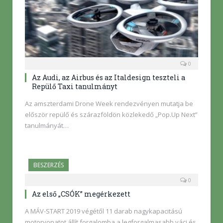
0
Az Audi, az Airbus és az Italdesign teszteli a
Repülő Taxi tanulmányt
Az amszterdami Drone Week rendezvényen mutatja be
először repülő és szárazföldön közlekedő „Pop.Up Next”
tanulmányát…
BESZERZÉS
0
Az első „CSÓK” megérkezett
A MÁV-START 2019 végétől 11 darab nagykapacitású
motorvonatot állít forgalomba a legforgalmasabb váci és