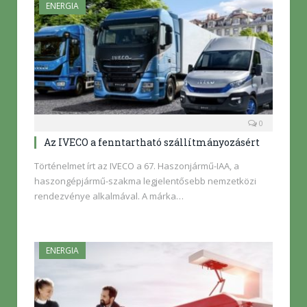
ENERGIA
0
Az IVECO a fenntartható szállítmányozásért
Történelmet írt az IVECO a 67. Haszonjármű-IAA, a
haszongépjármű-szakma legjelentősebb nemzetközi
rendezvénye alkalmával. A márka…
ENERGIA