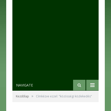
NAVIGATE
»
Kezdőlap
Címkézve ezzel: "közösségi közlekedés"