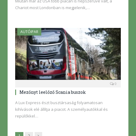
Miután már az USA több piacán is népszerűvé vált, a
Chariot most Londonban is megjelenik,…
AUTÓIPAR
0
Mezőnyt leelőző Scania buszok
A Lux Express észt busztársaság folyamatosan
kihívások elé állítja a piacot. A személyautókkal és
repülőkkel…
Következő
1
2