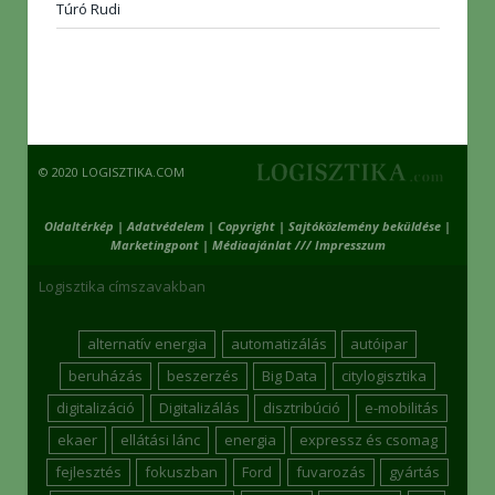
Túró Rudi
© 2020 LOGISZTIKA.COM
Oldaltérkép
|
Adatvédelem
|
Copyright
|
Sajtóközlemény beküldése
|
Marketingpont
|
Médiaajánlat /// Impresszum
Logisztika címszavakban
alternatív energia
automatizálás
autóipar
beruházás
beszerzés
Big Data
citylogisztika
digitalizáció
Digitalizálás
disztribúció
e-mobilitás
ekaer
ellátási lánc
energia
expressz és csomag
fejlesztés
fokuszban
Ford
fuvarozás
gyártás