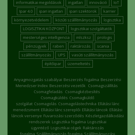
informatikai megoldások
ingatlan
innováció
IoT
Ipar 4.0
ipari ingatlan
ipari szektorok
karrier
környezetvédelem
közúti szállítmányozás
logisztika
LOGISZTIKAI KÖZPONT
logisztikai szolgáltatók
mesterséges intelligencia
mlszksz
prologis
pénzügyek
raben
raktározás
scania
szállítmányozás
UPS
vasúti szállítmányozás
építőipar
üzemeltetés
Anyagmozgatás szabályai
Beszerzés fogalma
Beszerzési
Menedzser Index
Beszerzési vezetők
Csomagszállítás
Csomagfeladás
Csomagkézbesítés
Csomagküldés
Csomagküldő
szolgálat
Csomagolás
Csomagolástechnika
Ellátási lánc
menedzsment
Ellátási lánc szereplői
Ellátási láncok
Ellátási
láncok versenye
Fuvarozási szerződés
Készletgazdálkodási
rendszerek
Logisztika fogalma
Logisztikai
ügyintéző
Logisztikai cégek
Raktározás
fogalma
Szállítmányozás fogalma
Szállítmányozási