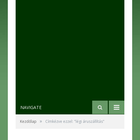
NAVIGATE
»
Kezdőlap
Címkézve ezzel: "légi áruszállítás"