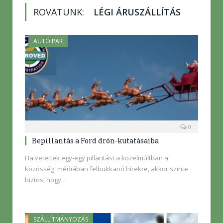
ROVATUNK:
LÉGI ÁRUSZÁLLÍTÁS
AUTÓIPAR
0
Bepillantás a Ford drón-kutatásaiba
Ha vetettek egy-egy pillantást a közelmúltban a
közösségi médiában felbukkanó hírekre, akkor szinte
biztos, hogy…
SZÁLLÍTMÁNYOZÁS