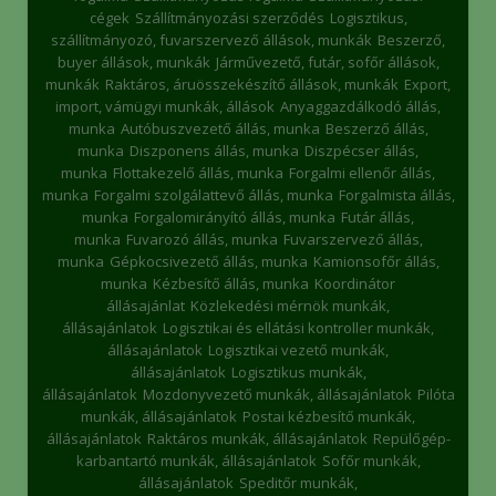
cégek
Szállítmányozási szerződés
Logisztikus,
szállítmányozó, fuvarszervező állások, munkák
Beszerző,
buyer állások, munkák
Járművezető, futár, sofőr állások,
munkák
Raktáros, áruösszekészítő állások, munkák
Export,
import, vámügyi munkák, állások
Anyaggazdálkodó állás,
munka
Autóbuszvezető állás, munka
Beszerző állás,
munka
Diszponens állás, munka
Diszpécser állás,
munka
Flottakezelő állás, munka
Forgalmi ellenőr állás,
munka
Forgalmi szolgálattevő állás, munka
Forgalmista állás,
munka
Forgalomirányító állás, munka
Futár állás,
munka
Fuvarozó állás, munka
Fuvarszervező állás,
munka
Gépkocsivezető állás, munka
Kamionsofőr állás,
munka
Kézbesítő állás, munka
Koordinátor
állásajánlat
Közlekedési mérnök munkák,
állásajánlatok
Logisztikai és ellátási kontroller munkák,
állásajánlatok
Logisztikai vezető munkák,
állásajánlatok
Logisztikus munkák,
állásajánlatok
Mozdonyvezető munkák, állásajánlatok
Pilóta
munkák, állásajánlatok
Postai kézbesítő munkák,
állásajánlatok
Raktáros munkák, állásajánlatok
Repülőgép-
karbantartó munkák, állásajánlatok
Sofőr munkák,
állásajánlatok
Speditőr munkák,