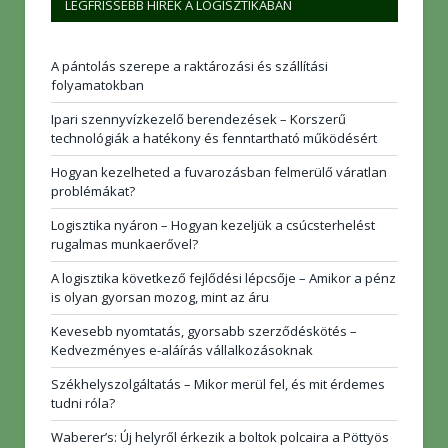
LEGFRISSEBB HÍREK A LOGISZTIKÁBAN
A pántolás szerepe a raktározási és szállítási
folyamatokban
Ipari szennyvízkezelő berendezések – Korszerű
technológiák a hatékony és fenntartható működésért
Hogyan kezelheted a fuvarozásban felmerülő váratlan
problémákat?
Logisztika nyáron – Hogyan kezeljük a csúcsterhelést
rugalmas munkaerővel?
A logisztika következő fejlődési lépcsője – Amikor a pénz
is olyan gyorsan mozog, mint az áru
Kevesebb nyomtatás, gyorsabb szerződéskötés –
Kedvezményes e-aláírás vállalkozásoknak
Székhelyszolgáltatás – Mikor merül fel, és mit érdemes
tudni róla?
Waberer’s: Új helyről érkezik a boltok polcaira a Pöttyös