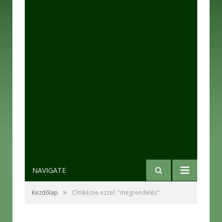
NAVIGATE
»
Kezdőlap
Címkézve ezzel: "megrendelés"