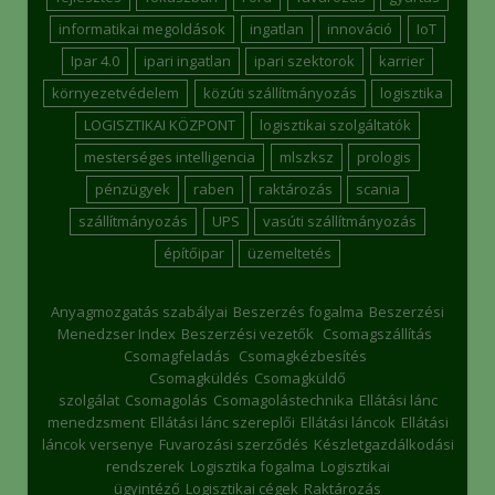
informatikai megoldások
ingatlan
innováció
IoT
Ipar 4.0
ipari ingatlan
ipari szektorok
karrier
környezetvédelem
közúti szállítmányozás
logisztika
LOGISZTIKAI KÖZPONT
logisztikai szolgáltatók
mesterséges intelligencia
mlszksz
prologis
pénzügyek
raben
raktározás
scania
szállítmányozás
UPS
vasúti szállítmányozás
építőipar
üzemeltetés
Anyagmozgatás szabályai
Beszerzés fogalma
Beszerzési
Menedzser Index
Beszerzési vezetők
Csomagszállítás
Csomagfeladás
Csomagkézbesítés
Csomagküldés
Csomagküldő
szolgálat
Csomagolás
Csomagolástechnika
Ellátási lánc
menedzsment
Ellátási lánc szereplői
Ellátási láncok
Ellátási
láncok versenye
Fuvarozási szerződés
Készletgazdálkodási
rendszerek
Logisztika fogalma
Logisztikai
ügyintéző
Logisztikai cégek
Raktározás