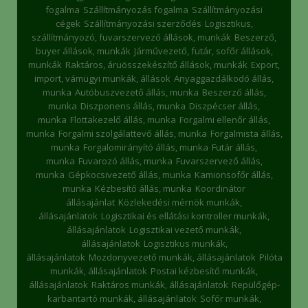
fogalma
Szállítmányozás fogalma
Szállítmányozási
cégek
Szállítmányozási szerződés
Logisztikus,
szállítmányozó, fuvarszervező állások, munkák
Beszerző,
buyer állások, munkák
Járművezető, futár, sofőr állások,
munkák
Raktáros, áruösszekészítő állások, munkák
Export,
import, vámügyi munkák, állások
Anyaggazdálkodó állás,
munka
Autóbuszvezető állás, munka
Beszerző állás,
munka
Diszponens állás, munka
Diszpécser állás,
munka
Flottakezelő állás, munka
Forgalmi ellenőr állás,
munka
Forgalmi szolgálattevő állás, munka
Forgalmista állás,
munka
Forgalomirányító állás, munka
Futár állás,
munka
Fuvarozó állás, munka
Fuvarszervező állás,
munka
Gépkocsivezető állás, munka
Kamionsofőr állás,
munka
Kézbesítő állás, munka
Koordinátor
állásajánlat
Közlekedési mérnök munkák,
állásajánlatok
Logisztikai és ellátási kontroller munkák,
állásajánlatok
Logisztikai vezető munkák,
állásajánlatok
Logisztikus munkák,
állásajánlatok
Mozdonyvezető munkák, állásajánlatok
Pilóta
munkák, állásajánlatok
Postai kézbesítő munkák,
állásajánlatok
Raktáros munkák, állásajánlatok
Repülőgép-
karbantartó munkák, állásajánlatok
Sofőr munkák,