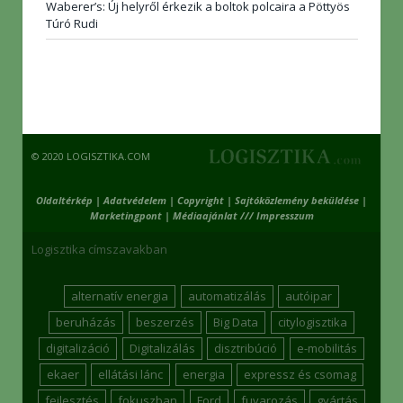
Waberer’s: Új helyről érkezik a boltok polcaira a Pöttyös
Túró Rudi
© 2020 LOGISZTIKA.COM
Oldaltérkép
|
Adatvédelem
|
Copyright
|
Sajtóközlemény beküldése
|
Marketingpont
|
Médiaajánlat /// Impresszum
Logisztika címszavakban
alternatív energia
automatizálás
autóipar
beruházás
beszerzés
Big Data
citylogisztika
digitalizáció
Digitalizálás
disztribúció
e-mobilitás
ekaer
ellátási lánc
energia
expressz és csomag
fejlesztés
fokuszban
Ford
fuvarozás
gyártás