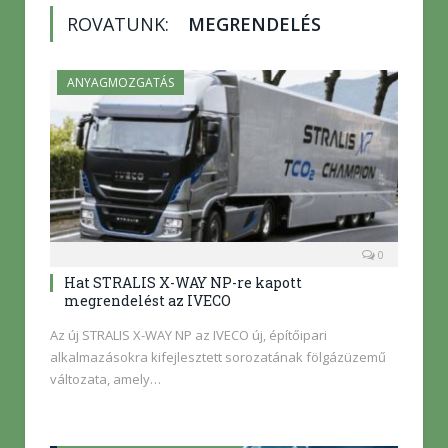
ROVATUNK:
MEGRENDELÉS
ANYAGMOZGATÁS
0
Hat STRALIS X-WAY NP-re kapott
megrendelést az IVECO
Az új STRALIS X-WAY NP az IVECO új, építőipari
alkalmazásokra kifejlesztett sorozatának fölgázüzemű
változata, amely…