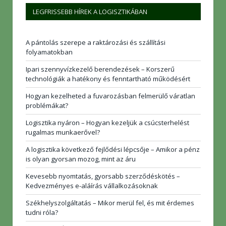
LEGFRISSEBB HÍREK A LOGISZTIKÁBAN
A pántolás szerepe a raktározási és szállítási
folyamatokban
Ipari szennyvízkezelő berendezések – Korszerű
technológiák a hatékony és fenntartható működésért
Hogyan kezelheted a fuvarozásban felmerülő váratlan
problémákat?
Logisztika nyáron – Hogyan kezeljük a csúcsterhelést
rugalmas munkaerővel?
A logisztika következő fejlődési lépcsője – Amikor a pénz
is olyan gyorsan mozog, mint az áru
Kevesebb nyomtatás, gyorsabb szerződéskötés –
Kedvezményes e-aláírás vállalkozásoknak
Székhelyszolgáltatás – Mikor merül fel, és mit érdemes
tudni róla?