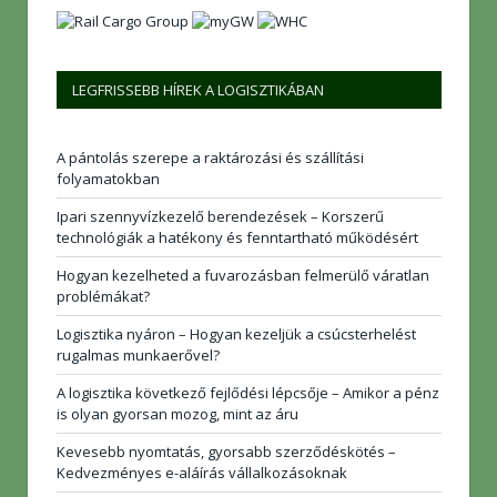
LEGFRISSEBB HÍREK A LOGISZTIKÁBAN
A pántolás szerepe a raktározási és szállítási
folyamatokban
Ipari szennyvízkezelő berendezések – Korszerű
technológiák a hatékony és fenntartható működésért
Hogyan kezelheted a fuvarozásban felmerülő váratlan
problémákat?
Logisztika nyáron – Hogyan kezeljük a csúcsterhelést
rugalmas munkaerővel?
A logisztika következő fejlődési lépcsője – Amikor a pénz
is olyan gyorsan mozog, mint az áru
Kevesebb nyomtatás, gyorsabb szerződéskötés –
Kedvezményes e-aláírás vállalkozásoknak