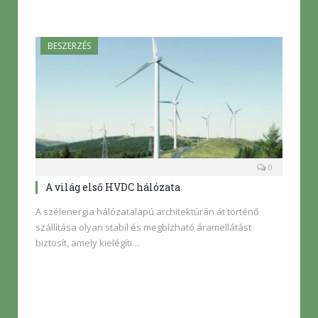
BESZERZÉS
0
A világ első HVDC hálózata
A szélenergia hálózatalapú architektúrán át történő
szállítása olyan stabil és megbízható áramellátást
biztosít, amely kielégíti…