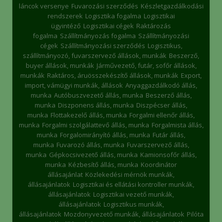
láncok versenye
Fuvarozási szerződés
Készletgazdálkodási
rendszerek
Logisztika fogalma
Logisztikai
ügyintéző
Logisztikai cégek
Raktározás
fogalma
Szállítmányozás fogalma
Szállítmányozási
cégek
Szállítmányozási szerződés
Logisztikus,
szállítmányozó, fuvarszervező állások, munkák
Beszerző,
buyer állások, munkák
Járművezető, futár, sofőr állások,
munkák
Raktáros, áruösszekészítő állások, munkák
Export,
import, vámügyi munkák, állások
Anyaggazdálkodó állás,
munka
Autóbuszvezető állás, munka
Beszerző állás,
munka
Diszponens állás, munka
Diszpécser állás,
munka
Flottakezelő állás, munka
Forgalmi ellenőr állás,
munka
Forgalmi szolgálattevő állás, munka
Forgalmista állás,
munka
Forgalomirányító állás, munka
Futár állás,
munka
Fuvarozó állás, munka
Fuvarszervező állás,
munka
Gépkocsivezető állás, munka
Kamionsofőr állás,
munka
Kézbesítő állás, munka
Koordinátor
állásajánlat
Közlekedési mérnök munkák,
állásajánlatok
Logisztikai és ellátási kontroller munkák,
állásajánlatok
Logisztikai vezető munkák,
állásajánlatok
Logisztikus munkák,
állásajánlatok
Mozdonyvezető munkák, állásajánlatok
Pilóta