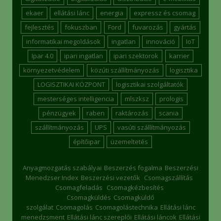
ekaer
ellátási lánc
energia
expressz és csomag
fejlesztés
fokuszban
Ford
fuvarozás
gyártás
informatikai megoldások
ingatlan
innováció
IoT
Ipar 4.0
ipari ingatlan
ipari szektorok
karrier
környezetvédelem
közúti szállítmányozás
logisztika
LOGISZTIKAI KÖZPONT
logisztikai szolgáltatók
mesterséges intelligencia
mlszksz
prologis
pénzügyek
raben
raktározás
scania
szállítmányozás
UPS
vasúti szállítmányozás
építőipar
üzemeltetés
Anyagmozgatás szabályai
Beszerzés fogalma
Beszerzési
Menedzser Index
Beszerzési vezetők
Csomagszállítás
Csomagfeladás
Csomagkézbesítés
Csomagküldés
Csomagküldő
szolgálat
Csomagolás
Csomagolástechnika
Ellátási lánc
menedzsment
Ellátási lánc szereplői
Ellátási láncok
Ellátási