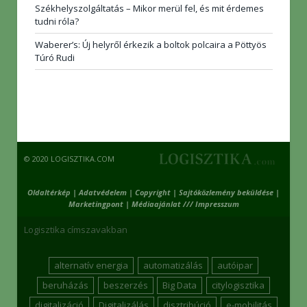
Székhelyszolgáltatás – Mikor merül fel, és mit érdemes
tudni róla?
Waberer’s: Új helyről érkezik a boltok polcaira a Pöttyös
Túró Rudi
© 2020 LOGISZTIKA.COM
Oldaltérkép
|
Adatvédelem
|
Copyright
|
Sajtóközlemény beküldése
|
Marketingpont
|
Médiaajánlat /// Impresszum
Logisztika címszavakban
alternatív energia
automatizálás
autóipar
beruházás
beszerzés
Big Data
citylogisztika
digitalizáció
Digitalizálás
disztribúció
e-mobilitás