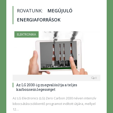
ROVATUNK:
MEGÚJULÓ
ENERGIAFORRÁSOK
ELEKTRONIKA
0
Az LG 2030-ig megvalósítja a teljes
karbonsemlegességet
Az LG Electronics (LG) Zero Carbon 2030 néven intenzív
kibocsátáscsökkentő programot indított útjára, mellyel
12…