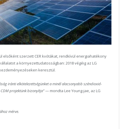
ül elsőként szerzett CER kvótákat, rendkívül energiahatékony
 vállalatot a környezettudatosságban: 2018 végéig az LG
M kezdeményezéseken keresztül.
óság iránti elkötelezettségünket a minél alacsonyabb széndioxid-
 CDM projektünk bizonyítja”
— mondta Lee Young-jae, az LG
sához mérve.