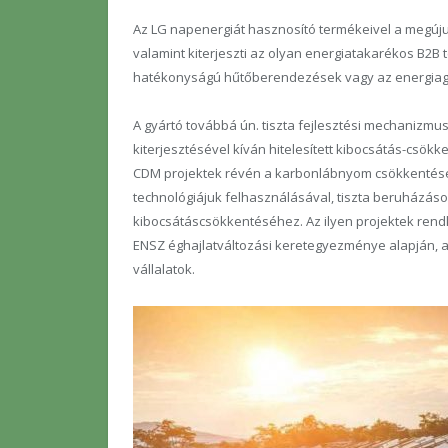
Az LG napenergiát hasznosító termékeivel a megújuló
valamint kiterjeszti az olyan energiatakarékos B2B
hatékonyságú hűtőberendezések vagy az energiag
A gyártó továbbá ún. tiszta fejlesztési mechanizm
kiterjesztésével kíván hitelesített kibocsátás-csökke
CDM projektek révén a karbonlábnyom csökkentése 
technológiájuk felhasználásával, tiszta beruházás
kibocsátáscsökkentéséhez. Az ilyen projektek ren
ENSZ éghajlatváltozási keretegyezménye alapján, 
vállalatok.