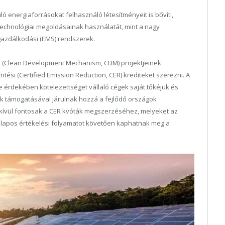
 energiaforrásokat felhasználó létesítményeit is bővíti,
 technológiai megoldásainak használatát, mint a nagy
azdálkodási (EMS) rendszerek.
us (Clean Development Mechanism, CDM) projektjeinek
ntési (Certified Emission Reduction, CER) krediteket szerezni. A
érdekében kötelezettséget vállaló cégek saját tőkéjük és
ok támogatásával járulnak hozzá a fejlődő országok
dkívül fontosak a CER kvóták megszerzéséhez, melyeket az
alapos értékelési folyamatot követően kaphatnak meg a