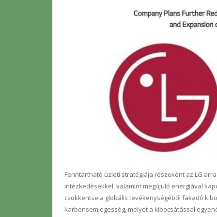
Fenntartható üzleti stratégiája részeként az LG arr
intézkedésekkel, valamint megújuló energiával ka
csökkentse a globális tevékenységéből fakadó kibocs
karbonsemlegesség, melyet a kibocsátással egyenért