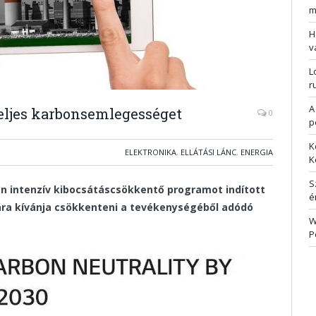
m
H
v
L
r
A
teljes karbonsemlegességet
0
p
K
ELEKTRONIKA
,
ELLÁTÁSI LÁNC
,
ENERGIA
K
S
n intenzív kibocsátáscsökkentő programot indított
é
ullára kívánja csökkenteni a tevékenységéből adódó
W
P