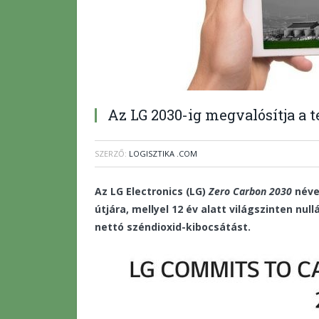
Az LG 2030-ig megvalósítja a 
SZERZŐ:
LOGISZTIKA .COM
Az LG Electronics (LG)
Zero Carbon 2030
néve
útjára, mellyel 12 év alatt világszinten n
nettó széndioxid-kibocsátást.