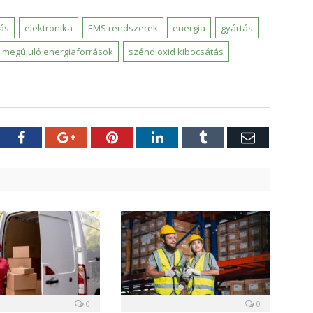
zás
elektronika
EMS rendszerek
energia
gyártás
megújuló energiaforrások
széndioxid kibocsátás
tter
Facebook
Google+
Pinterest
LinkedIn
Tumblr
E-
mail
0
0