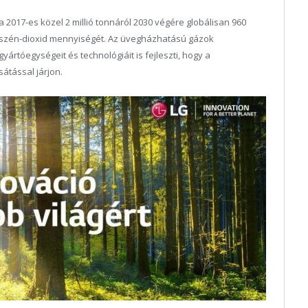
2017-es közel 2 millió tonnáról 2030 végére globálisan 960
t szén-dioxid mennyiségét. Az üvegházhatású gázok
tóegységeit és technológiáit is fejleszti, hogy a
átással járjon.