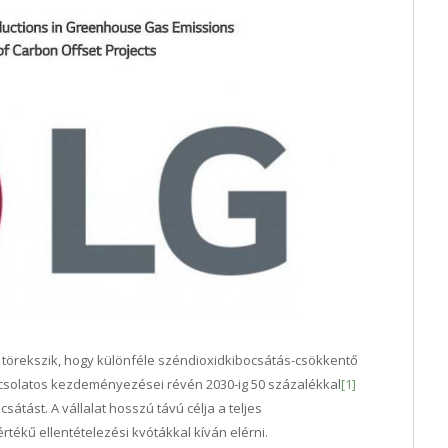
a törekszik, hogy különféle széndioxidkibocsátás-csökkentő
pcsolatos kezdeményezései révén 2030-ig 50 százalékkal
[1]
átást. A vállalat hosszú távú célja a teljes
ékű ellentételezési kvótákkal kíván elérni.