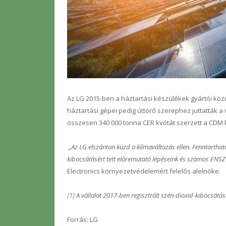
Az LG 2015-ben a háztartási készülékek gyártói köz
háztartási gépei pedig úttörő szerephez juttatták a
összesen 340 000 tonna CER kvótát szerzett a CD
„Az LG elszántan küzd a klímaváltozás ellen. Fenntarthat
kibocsátásért tett előremutató lépéseink és számos ENSZ
Electronics környezetvédelemért felelős alelnöke.
[1]
A vállalat 2017-ben regisztrált szén-dioxid-kibocsátá
Forrás: LG