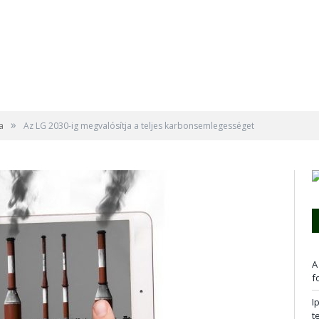
»
a
Az LG 2030-ig megvalósítja a teljes karbonsemlegességet
A
f
I
t