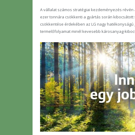
A vállalat számos stratégiai kezdeményezés révén a 
ezer tonnára csökkenti a gyártás során kibocsátot
csökkentése érdekében az LG nagy hatékonyságú gyár
termelőfolyamat minél kevesebb károsanyag-kibocs