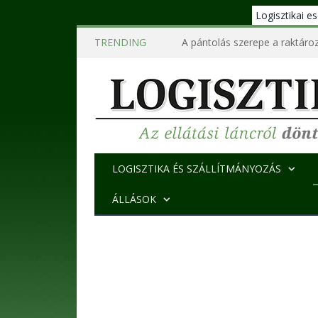
Logisztikai 
TRENDING
A pántolás szerepe a raktároz
LOGISZTIKA ÉS SZÁLLÍTMÁNYOZÁS
ÁLLÁSOK