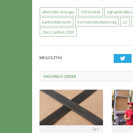
alternatív energia
CER kvóták
éghajlatválto
karbonlábnyom
környezettudatosság
LG
Zero Carbon 2030
MEGOSZTÁS
Twi
HASONLÓ CIKKEK
0