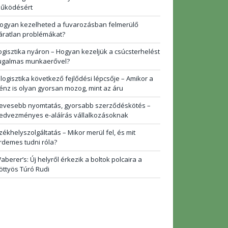
űködésért
ogyan kezelheted a fuvarozásban felmerülő
áratlan problémákat?
ogisztika nyáron – Hogyan kezeljük a csúcsterhelést
ugalmas munkaerővel?
 logisztika következő fejlődési lépcsője – Amikor a
énz is olyan gyorsan mozog, mint az áru
evesebb nyomtatás, gyorsabb szerződéskötés –
edvezményes e-aláírás vállalkozásoknak
zékhelyszolgáltatás – Mikor merül fel, és mit
rdemes tudni róla?
aberer’s: Új helyről érkezik a boltok polcaira a
öttyös Túró Rudi