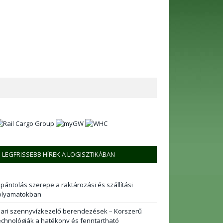
LEGFRISSEBB HÍREK A LOGISZTIKÁBAN
 pántolás szerepe a raktározási és szállítási
olyamatokban
pari szennyvízkezelő berendezések – Korszerű
echnológiák a hatékony és fenntartható