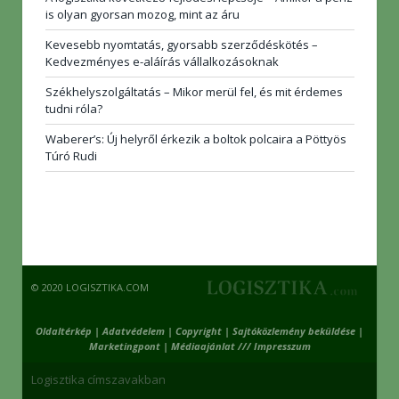
is olyan gyorsan mozog, mint az áru
Kevesebb nyomtatás, gyorsabb szerződéskötés –
Kedvezményes e-aláírás vállalkozásoknak
Székhelyszolgáltatás – Mikor merül fel, és mit érdemes
tudni róla?
Waberer’s: Új helyről érkezik a boltok polcaira a Pöttyös
Túró Rudi
© 2020 LOGISZTIKA.COM
Oldaltérkép
|
Adatvédelem
|
Copyright
|
Sajtóközlemény beküldése
|
Marketingpont
|
Médiaajánlat /// Impresszum
Logisztika címszavakban