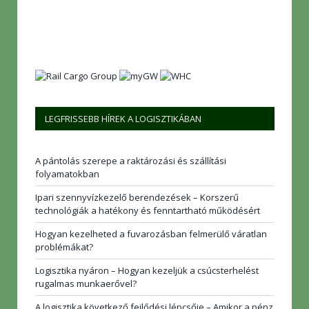
LEGFRISSEBB HÍREK A LOGISZTIKÁBAN
A pántolás szerepe a raktározási és szállítási
folyamatokban
Ipari szennyvízkezelő berendezések – Korszerű
technológiák a hatékony és fenntartható működésért
Hogyan kezelheted a fuvarozásban felmerülő váratlan
problémákat?
Logisztika nyáron – Hogyan kezeljük a csúcsterhelést
rugalmas munkaerővel?
A logisztika következő fejlődési lépcsője – Amikor a pénz