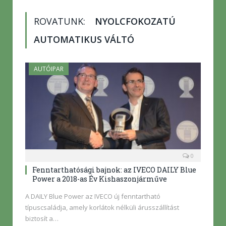
ROVATUNK:
NYOLCFOKOZATÚ
AUTOMATIKUS VÁLTÓ
AUTÓIPAR
0
Fenntarthatósági bajnok: az IVECO DAILY Blue
Power a 2018-as Év Kishaszonjárműve
A DAILY Blue Power az IVECO új fenntartható
típuscsaládja, amely korlátok nélküli árusszállítást
biztosít a…