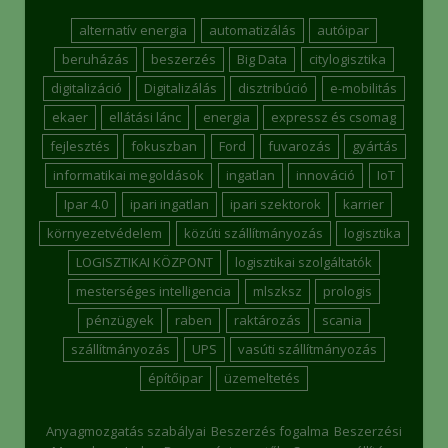
alternatív energia
automatizálás
autóipar
beruházás
beszerzés
Big Data
citylogisztika
digitalizáció
Digitalizálás
disztribúció
e-mobilitás
ekaer
ellátási lánc
energia
expressz és csomag
fejlesztés
fokuszban
Ford
fuvarozás
gyártás
informatikai megoldások
ingatlan
innováció
IoT
Ipar 4.0
ipari ingatlan
ipari szektorok
karrier
környezetvédelem
közúti szállítmányozás
logisztika
LOGISZTIKAI KÖZPONT
logisztikai szolgáltatók
mesterséges intelligencia
mlszksz
prologis
pénzügyek
raben
raktározás
scania
szállítmányozás
UPS
vasúti szállítmányozás
építőipar
üzemeltetés
Anyagmozgatás szabályai
Beszerzés fogalma
Beszerzési