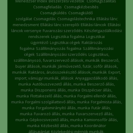
Menedzser Index
Beszerzési vezetők
Csomagszállítás
Csomagfeladás
Csomagkézbesítés
Csomagküldés
Csomagküldő
szolgálat
Csomagolás
Csomagolástechnika
Ellátási lánc
menedzsment
Ellátási lánc szereplői
Ellátási láncok
Ellátási
láncok versenye
Fuvarozási szerződés
Készletgazdálkodási
rendszerek
Logisztika fogalma
Logisztikai
ügyintéző
Logisztikai cégek
Raktározás
fogalma
Szállítmányozás fogalma
Szállítmányozási
cégek
Szállítmányozási szerződés
Logisztikus,
szállítmányozó, fuvarszervező állások, munkák
Beszerző,
buyer állások, munkák
Járművezető, futár, sofőr állások,
munkák
Raktáros, áruösszekészítő állások, munkák
Export,
import, vámügyi munkák, állások
Anyaggazdálkodó állás,
munka
Autóbuszvezető állás, munka
Beszerző állás,
munka
Diszponens állás, munka
Diszpécser állás,
munka
Flottakezelő állás, munka
Forgalmi ellenőr állás,
munka
Forgalmi szolgálattevő állás, munka
Forgalmista állás,
munka
Forgalomirányító állás, munka
Futár állás,
munka
Fuvarozó állás, munka
Fuvarszervező állás,
munka
Gépkocsivezető állás, munka
Kamionsofőr állás,
munka
Kézbesítő állás, munka
Koordinátor
állásajánlat
Közlekedési mérnök munkák,