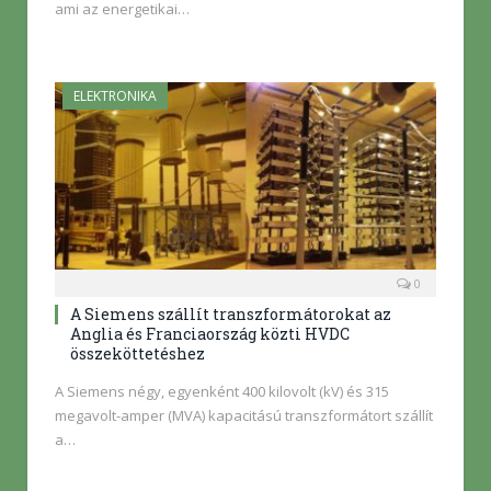
ami az energetikai…
ELEKTRONIKA
0
A Siemens szállít transzformátorokat az
Anglia és Franciaország közti HVDC
összeköttetéshez
A Siemens négy, egyenként 400 kilovolt (kV) és 315
megavolt-amper (MVA) kapacitású transzformátort szállít
a…