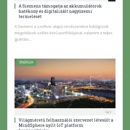
A Siemens támogatja az akkumulátorok
hatékony és digitalizált nagyüzemi
termelését
A Siemens a szoftver alapú rendszerekre kidolgozott
megoldások széles körű portfóliójával, valamint a teljes
gyártási…
ENERGIA
0
Világméretű felhasználói szervezet létesült a
MindSphere nyílt IoT platform