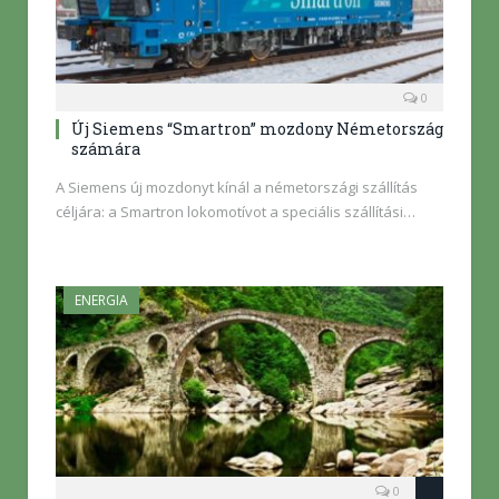
0
Új Siemens “Smartron” mozdony Németország
számára
A Siemens új mozdonyt kínál a németországi szállítás
céljára: a Smartron lokomotívot a speciális szállítási…
ENERGIA
0