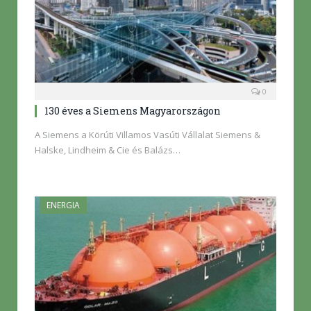
0
130 éves a Siemens Magyarországon
A Siemens a Körúti Villamos Vasúti Vállalat Siemens &
Halske, Lindheim & Cie és Balázs…
ENERGIA