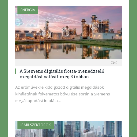
ENERGIA
0
A Siemens digitális flotta-menedzselő
megoldást valósít meg Kínában
Az erőművekre kidolgozott digitális megoldások
kínálatának folyamatos bővülése során a Siemens
megállapodást írt alá a…
IPARI SZEKTOROK