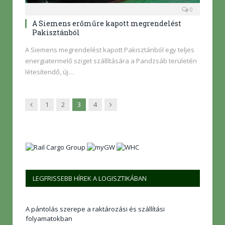
0
A Siemens erőműre kapott megrendelést
Pakisztánból
A Siemens megrendelést kapott Pakisztánból egy teljes
energiatermelő sziget szállítására a Pandzsáb területén
létesítendő, új…
Előző
Következő
1
2
3
4
LEGFRISSEBB HÍREK A LOGISZTIKÁBAN
A pántolás szerepe a raktározási és szállítási
folyamatokban