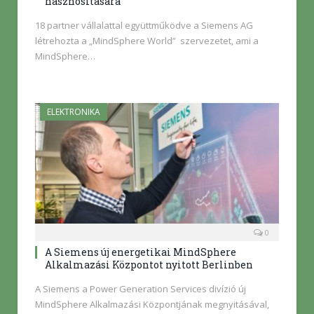
hasznosítására
18 partner vállalattal együttműködve a Siemens AG
létrehozta a „MindSphere World” szervezetet, ami a
MindSphere…
ELEKTRONIKA
0
A Siemens új energetikai MindSphere
Alkalmazási Központot nyitott Berlinben
A Siemens a Power Generation Services divízió új
MindSphere Alkalmazási Központjának megnyitásával,