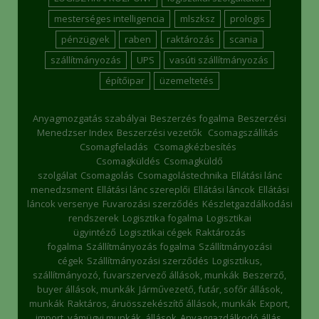
mesterséges intelligencia
mlszksz
prologis
pénzügyek
raben
raktározás
scania
szállítmányozás
UPS
vasúti szállítmányozás
építőipar
üzemeltetés
Anyagmozgatás szabályai
Beszerzés fogalma
Beszerzési
Menedzser Index
Beszerzési vezetők
Csomagszállítás
Csomagfeladás
Csomagkézbesítés
Csomagküldés
Csomagküldő
szolgálat
Csomagolás
Csomagolástechnika
Ellátási lánc
menedzsment
Ellátási lánc szereplői
Ellátási láncok
Ellátási
láncok versenye
Fuvarozási szerződés
Készletgazdálkodási
rendszerek
Logisztika fogalma
Logisztikai
ügyintéző
Logisztikai cégek
Raktározás
fogalma
Szállítmányozás fogalma
Szállítmányozási
cégek
Szállítmányozási szerződés
Logisztikus,
szállítmányozó, fuvarszervező állások, munkák
Beszerző,
buyer állások, munkák
Járművezető, futár, sofőr állások,
munkák
Raktáros, áruösszekészítő állások, munkák
Export,
import, vámügyi munkák, állások
Anyaggazdálkodó állás,