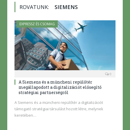
ROVATUNK:
SIEMENS
EXPRESSZ ÉS CSOMAG
0
A Siemens és a müncheni repülőtér
megállapodott a digitalizációt elősegítő
stratégiai partnerségről
A Siemens és a müncheni repülőtér a digitalizációt
támogató stratégiai társulást hozott létre, melynek
keretében…