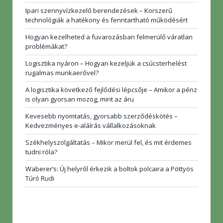
Ipari szennyvízkezelő berendezések – Korszerű
technológiák a hatékony és fenntartható működésért
Hogyan kezelheted a fuvarozásban felmerülő váratlan
problémákat?
Logisztika nyáron – Hogyan kezeljük a csúcsterhelést
rugalmas munkaerővel?
A logisztika következő fejlődési lépcsője – Amikor a pénz
is olyan gyorsan mozog, mint az áru
Kevesebb nyomtatás, gyorsabb szerződéskötés –
Kedvezményes e-aláírás vállalkozásoknak
Székhelyszolgáltatás – Mikor merül fel, és mit érdemes
tudni róla?
Waberer’s: Új helyről érkezik a boltok polcaira a Pöttyös
Túró Rudi