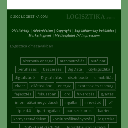
© 2020 LOGISZTIKA.COM
Oldaltérkép
|
Adatvédelem
|
Copyright
|
Sajtóközlemény beküldése
|
Marketingpont
|
Médiaajánlat /// Impresszum
Logisztika címszavakban
alternatív energia
automatizálás
autóipar
beruházás
beszerzés
Big Data
citylogisztika
digitalizáció
Digitalizálás
disztribúció
e-mobilitás
ekaer
ellátási lánc
energia
expressz és csomag
fejlesztés
fokuszban
Ford
fuvarozás
gyártás
informatikai megoldások
ingatlan
innováció
IoT
Ipar 4.0
ipari ingatlan
ipari szektorok
karrier
környezetvédelem
közúti szállítmányozás
logisztika
LOGISZTIKAI KÖZPONT
logisztikai szolgáltatók