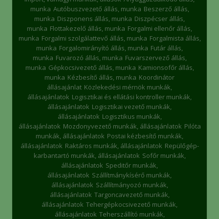
munka
Autóbuszvezető állás, munka
Beszerző állás,
munka
Diszponens állás, munka
Diszpécser állás,
munka
Flottakezelő állás, munka
Forgalmi ellenőr állás,
munka
Forgalmi szolgálattevő állás, munka
Forgalmista állás,
munka
Forgalomirányító állás, munka
Futár állás,
munka
Fuvarozó állás, munka
Fuvarszervező állás,
munka
Gépkocsivezető állás, munka
Kamionsofőr állás,
munka
Kézbesítő állás, munka
Koordinátor
állásajánlat
Közlekedési mérnök munkák,
állásajánlatok
Logisztikai és ellátási kontroller munkák,
állásajánlatok
Logisztikai vezető munkák,
állásajánlatok
Logisztikus munkák,
állásajánlatok
Mozdonyvezető munkák, állásajánlatok
Pilóta
munkák, állásajánlatok
Postai kézbesítő munkák,
állásajánlatok
Raktáros munkák, állásajánlatok
Repülőgép-
karbantartó munkák, állásajánlatok
Sofőr munkák,
állásajánlatok
Speditőr munkák,
állásajánlatok
Szállítmánykísérő munkák,
állásajánlatok
Szállítmányozó munkák,
állásajánlatok
Targoncavezető munkák,
állásajánlatok
Tehergépkocsivezető munkák,
állásajánlatok
Teherszállító munkák,