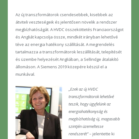
Az új transzformátorok csendesebbek, kisebbek az
átviteli veszteségeik és jelentősen növelik a rendszer
megbízhatóságát. A HVDC összeköttetés Franciaországot
és Angliát kapcsolja össze, mindkét irányban lehetővé
téve az energia hatékony szállítását. A megrendelés
tartalmazza a transzformátorok leszállítását, telepítését
és üzembe helyezését Angliában, a Sellindge átalakító
állomáson. A Siemens 2019 közepére készül el a
munkával.
„Ezek az új HVDC
transzformátorok lehetővé
teszik, hogy ügyfelünk az
energiahatékonyság és
megbízhatóság új, magasabb
szintjén üzemeltesse
rendszerét”
– jelentette ki