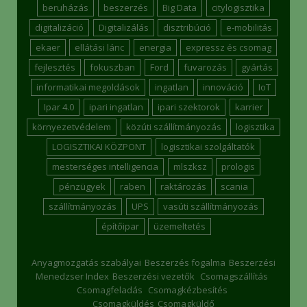
beruházás
beszerzés
Big Data
citylogisztika
digitalizáció
Digitalizálás
disztribúció
e-mobilitás
ekaer
ellátási lánc
energia
expressz és csomag
fejlesztés
fokuszban
Ford
fuvarozás
gyártás
informatikai megoldások
ingatlan
innováció
IoT
Ipar 4.0
ipari ingatlan
ipari szektorok
karrier
környezetvédelem
közúti szállítmányozás
logisztika
LOGISZTIKAI KÖZPONT
logisztikai szolgáltatók
mesterséges intelligencia
mlszksz
prologis
pénzügyek
raben
raktározás
scania
szállítmányozás
UPS
vasúti szállítmányozás
építőipar
üzemeltetés
Anyagmozgatás szabályai
Beszerzés fogalma
Beszerzési
Menedzser Index
Beszerzési vezetők
Csomagszállítás
Csomagfeladás
Csomagkézbesítés
Csomagküldés
Csomagküldő