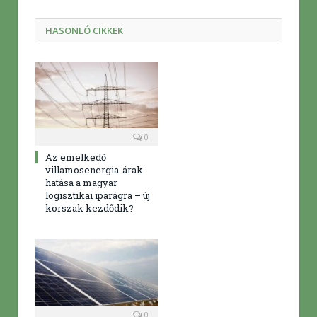
mail
HASONLÓ CIKKEK
0
Az emelkedő
villamosenergia-árak
hatása a magyar
logisztikai iparágra – új
korszak kezdődik?
0