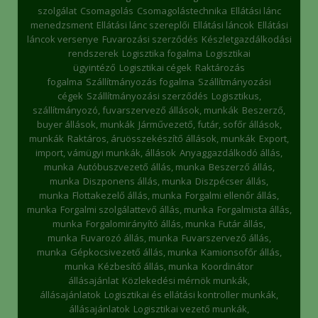
szolgálat
Csomagolás
Csomagolástechnika
Ellátási lánc
menedzsment
Ellátási lánc szereplői
Ellátási láncok
Ellátási
láncok versenye
Fuvarozási szerződés
Készletgazdálkodási
rendszerek
Logisztika fogalma
Logisztikai
ügyintéző
Logisztikai cégek
Raktározás
fogalma
Szállítmányozás fogalma
Szállítmányozási
cégek
Szállítmányozási szerződés
Logisztikus,
szállítmányozó, fuvarszervező állások, munkák
Beszerző,
buyer állások, munkák
Járművezető, futár, sofőr állások,
munkák
Raktáros, áruösszekészítő állások, munkák
Export,
import, vámügyi munkák, állások
Anyaggazdálkodó állás,
munka
Autóbuszvezető állás, munka
Beszerző állás,
munka
Diszponens állás, munka
Diszpécser állás,
munka
Flottakezelő állás, munka
Forgalmi ellenőr állás,
munka
Forgalmi szolgálattevő állás, munka
Forgalmista állás,
munka
Forgalomirányító állás, munka
Futár állás,
munka
Fuvarozó állás, munka
Fuvarszervező állás,
munka
Gépkocsivezető állás, munka
Kamionsofőr állás,
munka
Kézbesítő állás, munka
Koordinátor
állásajánlat
Közlekedési mérnök munkák,
állásajánlatok
Logisztikai és ellátási kontroller munkák,
állásajánlatok
Logisztikai vezető munkák,