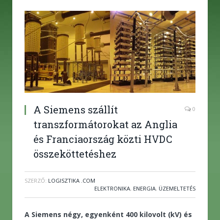
A Siemens szállít
0
transzformátorokat az Anglia
és Franciaország közti HVDC
összeköttetéshez
SZERZŐ:
LOGISZTIKA .COM
ELEKTRONIKA
,
ENERGIA
,
ÜZEMELTETÉS
A Siemens négy, egyenként 400 kilovolt (kV) és