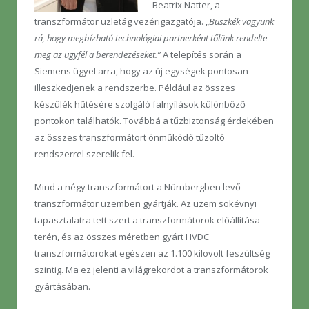
Beatrix Natter, a
transzformátor üzletág vezérigazgatója. „
Büszkék vagyunk
rá, hogy megbízható technológiai partnerként tőlünk rendelte
meg az ügyfél a berendezéseket.”
A telepítés során a
Siemens ügyel arra, hogy az új egységek pontosan
illeszkedjenek a rendszerbe. Például az összes
készülék hűtésére szolgáló falnyílások különböző
pontokon találhatók. Továbbá a tűzbiztonság érdekében
az összes transzformátort önműködő tűzoltó
rendszerrel szerelik fel.
Mind a négy transzformátort a Nürnbergben levő
transzformátor üzemben gyártják. Az üzem sokévnyi
tapasztalatra tett szert a transzformátorok előállítása
terén, és az összes méretben gyárt HVDC
transzformátorokat egészen az 1.100 kilovolt feszültség
szintig. Ma ez jelenti a világrekordot a transzformátorok
gyártásában.