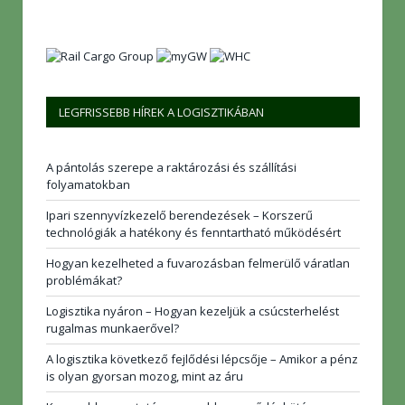
LEGFRISSEBB HÍREK A LOGISZTIKÁBAN
A pántolás szerepe a raktározási és szállítási
folyamatokban
Ipari szennyvízkezelő berendezések – Korszerű
technológiák a hatékony és fenntartható működésért
Hogyan kezelheted a fuvarozásban felmerülő váratlan
problémákat?
Logisztika nyáron – Hogyan kezeljük a csúcsterhelést
rugalmas munkaerővel?
A logisztika következő fejlődési lépcsője – Amikor a pénz
is olyan gyorsan mozog, mint az áru