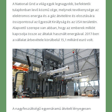
A National Grid a világ egyik legnagyobb, befektetői
tulajdonban levő közmű cége, melynek tevékenysége az
elektromos energia és a gáz átvitelére és elosztására
összpontosul az Egyesült Királyság és az USA területén.
Alapvető szerepe van abban, hogy az emberek millióit
kapcsolja össze az általuk használt energiával. 2017-ben
a vállalat árbevétele körülbelül 15,1 milliárd euró volt.
A nagyfeszültségű egyenáramú átvitelt lényegesen