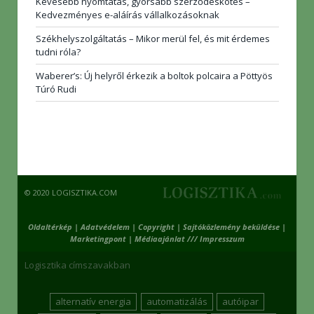
Kevesebb nyomtatás, gyorsabb szerződéskötés –
Kedvezményes e-aláírás vállalkozásoknak
Székhelyszolgáltatás – Mikor merül fel, és mit érdemes
tudni róla?
Waberer’s: Új helyről érkezik a boltok polcaira a Pöttyös
Túró Rudi
© 2020 LOGISZTIKA.COM
Oldaltérkép
|
Adatvédelem
|
Copyright
|
Sajtóközlemény beküldése
|
Marketingpont
|
Médiaajánlat /// Impresszum
Logisztika címszavakban
alternatív energia
automatizálás
autóipar