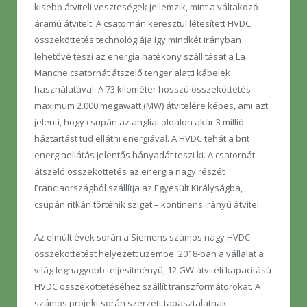
kisebb átviteli veszteségek jellemzik, mint a váltakozó
áramú átvitelt. A csatornán keresztül létesített HVDC
összeköttetés technológiája így mindkét irányban
lehetővé teszi az energia hatékony szállítását a La
Manche csatornát átszelő tenger alatti kábelek
használatával. A 73 kilométer hosszú összeköttetés
maximum 2.000 megawatt (MW) átvitelére képes, ami azt
jelenti, hogy csupán az angliai oldalon akár 3 millió
háztartást tud ellátni energiával. A HVDC tehát a brit
energiaellátás jelentős hányadát teszi ki. A csatornát
átszelő összeköttetés az energia nagy részét
Franciaországból szállítja az Egyesült Királyságba,
csupán ritkán történik sziget – kontinens irányú átvitel.
Az elmúlt évek során a Siemens számos nagy HVDC
összeköttetést helyezett üzembe. 2018-ban a vállalat a
világ legnagyobb teljesítményű, 12 GW átviteli kapacitású
HVDC összeköttetéséhez szállít transzformátorokat. A
számos projekt során szerzett tapasztalatnak