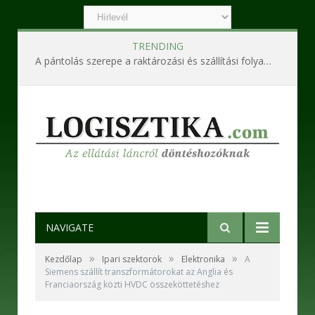
TRENDING
A pántolás szerepe a raktározási és szállítási folyamatokban
NAVIGATE
»
»
»
Kezdőlap
Ipari szektorok
Elektronika
A
Siemens szállít transzformátorokat az Anglia és
Franciaország közti HVDC összeköttetéshez