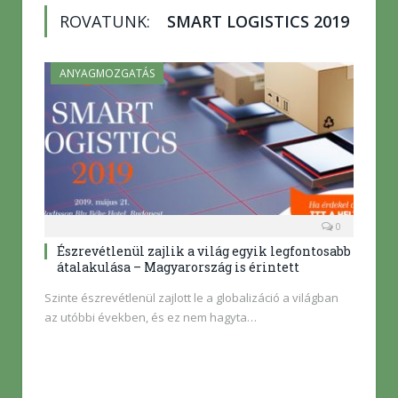
ROVATUNK:
SMART LOGISTICS 2019
ANYAGMOZGATÁS
0
Észrevétlenül zajlik a világ egyik legfontosabb
átalakulása – Magyarország is érintett
Szinte észrevétlenül zajlott le a globalizáció a világban
az utóbbi években, és ez nem hagyta…