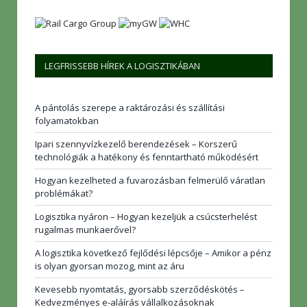
LEGFRISSEBB HÍREK A LOGISZTIKÁBAN
A pántolás szerepe a raktározási és szállítási
folyamatokban
Ipari szennyvízkezelő berendezések – Korszerű
technológiák a hatékony és fenntartható működésért
Hogyan kezelheted a fuvarozásban felmerülő váratlan
problémákat?
Logisztika nyáron – Hogyan kezeljük a csúcsterhelést
rugalmas munkaerővel?
A logisztika következő fejlődési lépcsője – Amikor a pénz
is olyan gyorsan mozog, mint az áru
Kevesebb nyomtatás, gyorsabb szerződéskötés –
Kedvezményes e-aláírás vállalkozásoknak