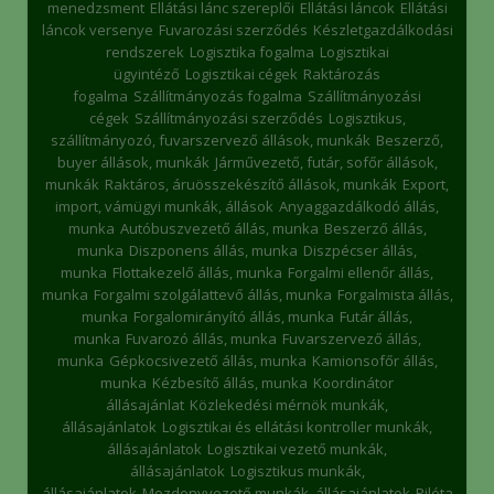
menedzsment
Ellátási lánc szereplői
Ellátási láncok
Ellátási
láncok versenye
Fuvarozási szerződés
Készletgazdálkodási
rendszerek
Logisztika fogalma
Logisztikai
ügyintéző
Logisztikai cégek
Raktározás
fogalma
Szállítmányozás fogalma
Szállítmányozási
cégek
Szállítmányozási szerződés
Logisztikus,
szállítmányozó, fuvarszervező állások, munkák
Beszerző,
buyer állások, munkák
Járművezető, futár, sofőr állások,
munkák
Raktáros, áruösszekészítő állások, munkák
Export,
import, vámügyi munkák, állások
Anyaggazdálkodó állás,
munka
Autóbuszvezető állás, munka
Beszerző állás,
munka
Diszponens állás, munka
Diszpécser állás,
munka
Flottakezelő állás, munka
Forgalmi ellenőr állás,
munka
Forgalmi szolgálattevő állás, munka
Forgalmista állás,
munka
Forgalomirányító állás, munka
Futár állás,
munka
Fuvarozó állás, munka
Fuvarszervező állás,
munka
Gépkocsivezető állás, munka
Kamionsofőr állás,
munka
Kézbesítő állás, munka
Koordinátor
állásajánlat
Közlekedési mérnök munkák,
állásajánlatok
Logisztikai és ellátási kontroller munkák,
állásajánlatok
Logisztikai vezető munkák,
állásajánlatok
Logisztikus munkák,
állásajánlatok
Mozdonyvezető munkák, állásajánlatok
Pilóta