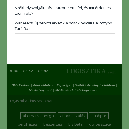
Székhelyszolgáltatás – Mikor merül fel, és mit érdemes
tudni róla?
Waberer’s: Új helyről érkezik a boltok polcaira a Pöttyös
Túró Rudi
© 2020 LOGISZTIKA.COM
Oldaltérkép
|
Adatvédelem
|
Copyright
|
Sajtóközlemény beküldése
|
Marketingpont
|
Médiaajánlat /// Impresszum
Logisztika címszavakban
alternatív energia
automatizálás
autóipar
beruházás
beszerzés
Big Data
citylogisztika