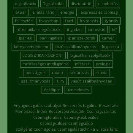
digitalizáció
Digitalizálás
disztribúció
e-mobilitás
ekaer
ellátási lánc
energia
expressz és csomag
fejlesztés
fokuszban
Ford
fuvarozás
gyártás
informatikai megoldások
ingatlan
innováció
IoT
Ipar 4.0
ipari ingatlan
ipari szektorok
karrier
környezetvédelem
közúti szállítmányozás
logisztika
LOGISZTIKAI KÖZPONT
logisztikai szolgáltatók
mesterséges intelligencia
mlszksz
prologis
pénzügyek
raben
raktározás
scania
szállítmányozás
UPS
vasúti szállítmányozás
építőipar
üzemeltetés
Anyagmozgatás szabályai
Beszerzés fogalma
Beszerzési
Menedzser Index
Beszerzési vezetők
Csomagszállítás
Csomagfeladás
Csomagkézbesítés
Csomagküldés
Csomagküldő
szolgálat
Csomagolás
Csomagolástechnika
Ellátási lánc