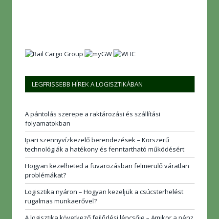
LEGFRISSEBB HÍREK A LOGISZTIKÁBAN
A pántolás szerepe a raktározási és szállítási
folyamatokban
Ipari szennyvízkezelő berendezések – Korszerű
technológiák a hatékony és fenntartható működésért
Hogyan kezelheted a fuvarozásban felmerülő váratlan
problémákat?
Logisztika nyáron – Hogyan kezeljük a csúcsterhelést
rugalmas munkaerővel?
A logisztika következő fejlődési lépcsője – Amikor a pénz