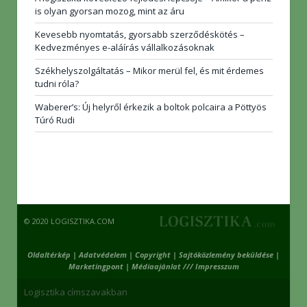
is olyan gyorsan mozog, mint az áru
Kevesebb nyomtatás, gyorsabb szerződéskötés –
Kedvezményes e-aláírás vállalkozásoknak
Székhelyszolgáltatás – Mikor merül fel, és mit érdemes
tudni róla?
Waberer’s: Új helyről érkezik a boltok polcaira a Pöttyös
Túró Rudi
© 2020 LOGISZTIKA.COM
Oldaltérkép
|
Adatvédelem
|
Copyright
|
Sajtóközlemény beküldése
|
Marketingpont
|
Médiaajánlat /// Impresszum
Logisztika címszavakban