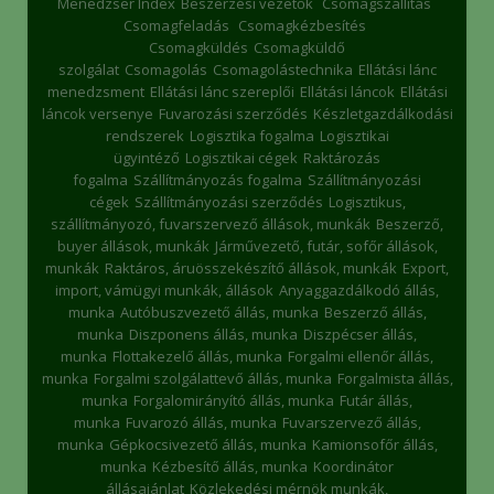
Menedzser Index
Beszerzési vezetők
Csomagszállítás
Csomagfeladás
Csomagkézbesítés
Csomagküldés
Csomagküldő
szolgálat
Csomagolás
Csomagolástechnika
Ellátási lánc
menedzsment
Ellátási lánc szereplői
Ellátási láncok
Ellátási
láncok versenye
Fuvarozási szerződés
Készletgazdálkodási
rendszerek
Logisztika fogalma
Logisztikai
ügyintéző
Logisztikai cégek
Raktározás
fogalma
Szállítmányozás fogalma
Szállítmányozási
cégek
Szállítmányozási szerződés
Logisztikus,
szállítmányozó, fuvarszervező állások, munkák
Beszerző,
buyer állások, munkák
Járművezető, futár, sofőr állások,
munkák
Raktáros, áruösszekészítő állások, munkák
Export,
import, vámügyi munkák, állások
Anyaggazdálkodó állás,
munka
Autóbuszvezető állás, munka
Beszerző állás,
munka
Diszponens állás, munka
Diszpécser állás,
munka
Flottakezelő állás, munka
Forgalmi ellenőr állás,
munka
Forgalmi szolgálattevő állás, munka
Forgalmista állás,
munka
Forgalomirányító állás, munka
Futár állás,
munka
Fuvarozó állás, munka
Fuvarszervező állás,
munka
Gépkocsivezető állás, munka
Kamionsofőr állás,
munka
Kézbesítő állás, munka
Koordinátor
állásajánlat
Közlekedési mérnök munkák,