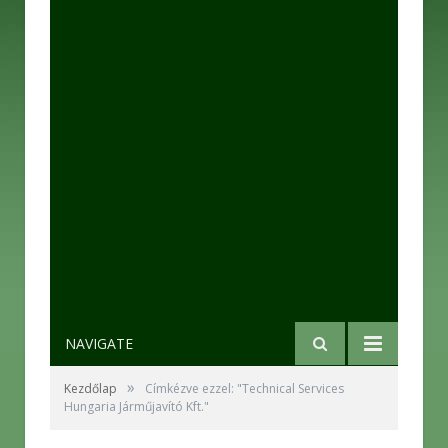
NAVIGATE
»
Kezdőlap
Címkézve ezzel: "Technical Services
Hungaria Járműjavító Kft."