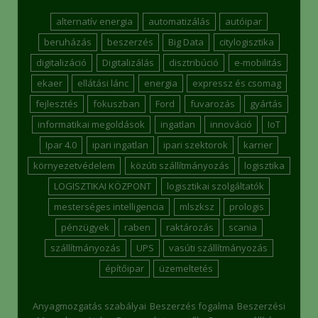
alternatív energia
automatizálás
autóipar
beruházás
beszerzés
Big Data
citylogisztika
digitalizáció
Digitalizálás
disztribúció
e-mobilitás
ekaer
ellátási lánc
energia
expressz és csomag
fejlesztés
fokuszban
Ford
fuvarozás
gyártás
informatikai megoldások
ingatlan
innováció
IoT
Ipar 4.0
ipari ingatlan
ipari szektorok
karrier
környezetvédelem
közúti szállítmányozás
logisztika
LOGISZTIKAI KÖZPONT
logisztikai szolgáltatók
mesterséges intelligencia
mlszksz
prologis
pénzügyek
raben
raktározás
scania
szállítmányozás
UPS
vasúti szállítmányozás
építőipar
üzemeltetés
Anyagmozgatás szabályai
Beszerzés fogalma
Beszerzési