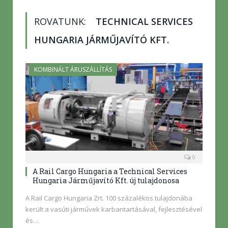
ROVATUNK:
TECHNICAL SERVICES
HUNGARIA JÁRMŰJAVÍTÓ KFT.
KOMBINÁLT ÁRUSZÁLLÍTÁS
0
A Rail Cargo Hungaria a Technical Services
Hungaria Járműjavító Kft. új tulajdonosa
A Rail Cargo Hungaria Zrt. 100 százalékos tulajdonába
került a vasúti járművek karbantartásával, fejlesztésével
és…