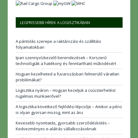
LEGFRISSEBB HÍREK A LOGISZTIKÁBAN
A pántolás szerepe a raktározási és szállítási
folyamatokban
Ipari szennyvízkezelő berendezések – Korszerű
technológiák a hatékony és fenntartható működésért
Hogyan kezelheted a fuvarozásban felmerülő váratlan
problémákat?
Logisztika nyáron – Hogyan kezeljük a csúcsterhelést
rugalmas munkaerővel?
A logisztika következő fejlődési lépcsője – Amikor a pénz
is olyan gyorsan mozog, mint az áru
Kevesebb nyomtatás, gyorsabb szerződéskötés –
Kedvezményes e-aláírás vállalkozásoknak