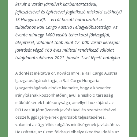
került a vasúti járművek karbantartásával,
fejlesztésével és építésével foglalkozó miskolci székhelyű
TS Hungaria Kft. – erről hozott határozatot a
tulajdonos Rail Cargo Austria Felügyelőbizottsága. Az
évente mintegy 1400 vasúti teherkocsi fővizsgáját,
átépítését, valamint több mint 12 000 vasúti kerékpár
javítását végző 160 éves múlttal rendelkező vállalat
tulajdonátruházása 2021. január 1-vel lépett hatályba.
A döntést méltatva dr. Kovács Imre, a Rail Cargo Austria
Igazgatóságának tagja, a Rail Cargo Hungaria
Igazgatóságának elnöke kiemelte, hogy a közvetlen
irányításnak köszönhetően javul a miskolci társaság
működésének hatékonysága, amellyel hozzájárul az
RCH vasúti járműveinek javításával és szervizelésével
összefüggő igényeinek gyorsabb teljesítéséhez,
valamint az ügyfélkiszolgálás minőségének javításához.
Hozzátette, az üzem földrajzi elhelyezkedése ideális az