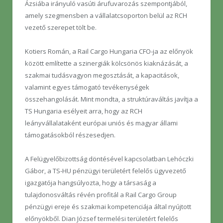
Ázsiába irányuló vasúti árufuvarozás szempontjából,
amely szegmensben a vállalatcsoporton belül az RCH
vezető szerepet tölt be.
Kotiers Román, a Rail Cargo Hungaria CFO-ja az előnyök
között említette a szinergiák kölcsönös kiaknázását, a
szakmai tudásvagyon megosztását, a kapacitások,
valamint egyes támogató tevékenységek
összehangolását. Mint mondta, a struktúraváltás javítja a
TS Hungaria esélyeit arra, hogy az RCH
leányvállalataként európai uniós és magyar állami
támogatásokból részesedjen.
A Felügyelőbizottság döntésével kapcsolatban Lehóczki
Gábor, a TS-HU pénzügyi területért felelős ügyvezető
igazgatója hangsúlyozta, hogy a társaság a
tulajdonosváltás révén profitál a Rail Cargo Group
pénzügyi ereje és szakmai kompetenciája által nyújtott
előnyökből. Dian József termelési területért felelős