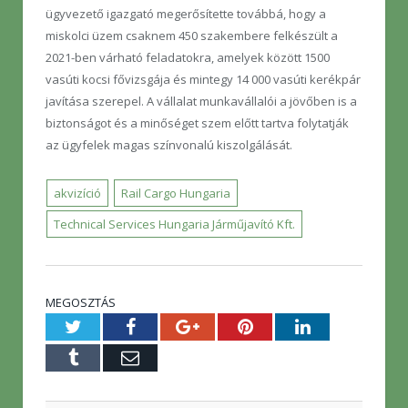
ügyvezető igazgató megerősítette továbbá, hogy a
miskolci üzem csaknem 450 szakembere felkészült a
2021-ben várható feladatokra, amelyek között 1500
vasúti kocsi fővizsgája és mintegy 14 000 vasúti kerékpár
javítása szerepel. A vállalat munkavállalói a jövőben is a
biztonságot és a minőséget szem előtt tartva folytatják
az ügyfelek magas színvonalú kiszolgálását.
akvizíció
Rail Cargo Hungaria
Technical Services Hungaria Járműjavító Kft.
MEGOSZTÁS
Twitter
Facebook
Google+
Pinterest
LinkedIn
Tumblr
E-
mail