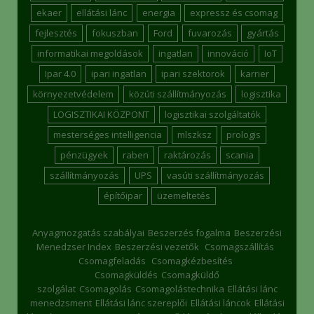
ekaer
ellátási lánc
energia
expressz és csomag
fejlesztés
fokuszban
Ford
fuvarozás
gyártás
informatikai megoldások
ingatlan
innováció
IoT
Ipar 4.0
ipari ingatlan
ipari szektorok
karrier
környezetvédelem
közúti szállítmányozás
logisztika
LOGISZTIKAI KÖZPONT
logisztikai szolgáltatók
mesterséges intelligencia
mlszksz
prologis
pénzügyek
raben
raktározás
scania
szállítmányozás
UPS
vasúti szállítmányozás
építőipar
üzemeltetés
Anyagmozgatás szabályai
Beszerzés fogalma
Beszerzési
Menedzser Index
Beszerzési vezetők
Csomagszállítás
Csomagfeladás
Csomagkézbesítés
Csomagküldés
Csomagküldő
szolgálat
Csomagolás
Csomagolástechnika
Ellátási lánc
menedzsment
Ellátási lánc szereplői
Ellátási láncok
Ellátási