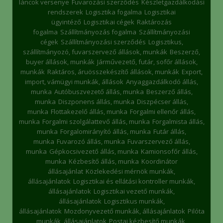
láncok versenye
Fuvarozási szerződés
Készletgazdálkodási
rendszerek
Logisztika fogalma
Logisztikai
ügyintéző
Logisztikai cégek
Raktározás
fogalma
Szállítmányozás fogalma
Szállítmányozási
cégek
Szállítmányozási szerződés
Logisztikus,
szállítmányozó, fuvarszervező állások, munkák
Beszerző,
buyer állások, munkák
Járművezető, futár, sofőr állások,
munkák
Raktáros, áruösszekészítő állások, munkák
Export,
import, vámügyi munkák, állások
Anyaggazdálkodó állás,
munka
Autóbuszvezető állás, munka
Beszerző állás,
munka
Diszponens állás, munka
Diszpécser állás,
munka
Flottakezelő állás, munka
Forgalmi ellenőr állás,
munka
Forgalmi szolgálattevő állás, munka
Forgalmista állás,
munka
Forgalomirányító állás, munka
Futár állás,
munka
Fuvarozó állás, munka
Fuvarszervező állás,
munka
Gépkocsivezető állás, munka
Kamionsofőr állás,
munka
Kézbesítő állás, munka
Koordinátor
állásajánlat
Közlekedési mérnök munkák,
állásajánlatok
Logisztikai és ellátási kontroller munkák,
állásajánlatok
Logisztikai vezető munkák,
állásajánlatok
Logisztikus munkák,
állásajánlatok
Mozdonyvezető munkák, állásajánlatok
Pilóta
munkák, állásajánlatok
Postai kézbesítő munkák,