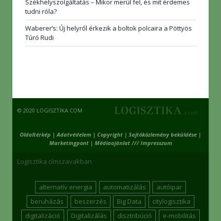
Székhelyszolgáltatás – Mikor merül fel, és mit érdemes
tudni róla?
Waberer’s: Új helyről érkezik a boltok polcaira a Pöttyös
Túró Rudi
© 2020 LOGISZTIKA.COM
Oldaltérkép
|
Adatvédelem
|
Copyright
|
Sajtóközlemény beküldése
|
Marketingpont
|
Médiaajánlat /// Impresszum
Logisztika címszavakban
alternatív energia
automatizálás
autóipar
beruházás
beszerzés
Big Data
citylogisztika
digitalizáció
Digitalizálás
disztribúció
e-mobilitás