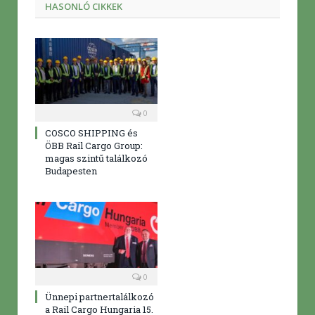
HASONLÓ CIKKEK
0
COSCO SHIPPING és
ÖBB Rail Cargo Group:
magas szintű találkozó
Budapesten
0
Ünnepi partnertalálkozó
a Rail Cargo Hungaria 15.