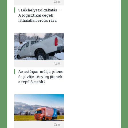
0
Székhelyszolgáltatás –
A logisztikai cégek
láthatatlan erőforrása
0
Az autóipar múltja, jelene
és jövője: tényleg jönnek
a repülő autók?
0