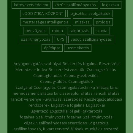
környezetvédelem
közúti szállítmányozás
logisztika
LOGISZTIKAI KÖZPONT
logisztikai szolgáltatók
mesterséges intelligencia
mlszksz
prologis
pénzügyek
raben
raktározás
scania
szállítmányozás
UPS
vasúti szállítmányozás
építőipar
üzemeltetés
Anyagmozgatás szabályai
Beszerzés fogalma
Beszerzési
Menedzser Index
Beszerzési vezetők
Csomagszállítás
Csomagfeladás
Csomagkézbesítés
Csomagküldés
Csomagküldő
szolgálat
Csomagolás
Csomagolástechnika
Ellátási lánc
menedzsment
Ellátási lánc szereplői
Ellátási láncok
Ellátási
láncok versenye
Fuvarozási szerződés
Készletgazdálkodási
rendszerek
Logisztika fogalma
Logisztikai
ügyintéző
Logisztikai cégek
Raktározás
fogalma
Szállítmányozás fogalma
Szállítmányozási
cégek
Szállítmányozási szerződés
Logisztikus,
szállítmányozó, fuvarszervező állások, munkák
Beszerző,