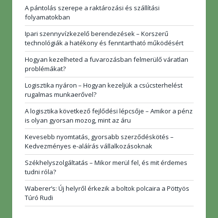
A pántolás szerepe a raktározási és szállítási
folyamatokban
Ipari szennyvízkezelő berendezések – Korszerű
technológiák a hatékony és fenntartható működésért
Hogyan kezelheted a fuvarozásban felmerülő váratlan
problémákat?
Logisztika nyáron – Hogyan kezeljük a csúcsterhelést
rugalmas munkaerővel?
A logisztika következő fejlődési lépcsője – Amikor a pénz
is olyan gyorsan mozog, mint az áru
Kevesebb nyomtatás, gyorsabb szerződéskötés –
Kedvezményes e-aláírás vállalkozásoknak
Székhelyszolgáltatás – Mikor merül fel, és mit érdemes
tudni róla?
Waberer’s: Új helyről érkezik a boltok polcaira a Pöttyös
Túró Rudi