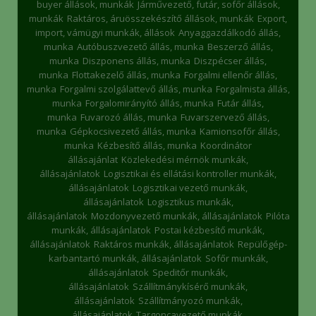
buyer állások, munkák
Járművezető, futár, sofőr állások,
munkák
Raktáros, áruösszekészítő állások, munkák
Export,
import, vámügyi munkák, állások
Anyaggazdálkodó állás,
munka
Autóbuszvezető állás, munka
Beszerző állás,
munka
Diszponens állás, munka
Diszpécser állás,
munka
Flottakezelő állás, munka
Forgalmi ellenőr állás,
munka
Forgalmi szolgálattevő állás, munka
Forgalmista állás,
munka
Forgalomirányító állás, munka
Futár állás,
munka
Fuvarozó állás, munka
Fuvarszervező állás,
munka
Gépkocsivezető állás, munka
Kamionsofőr állás,
munka
Kézbesítő állás, munka
Koordinátor
állásajánlat
Közlekedési mérnök munkák,
állásajánlatok
Logisztikai és ellátási kontroller munkák,
állásajánlatok
Logisztikai vezető munkák,
állásajánlatok
Logisztikus munkák,
állásajánlatok
Mozdonyvezető munkák, állásajánlatok
Pilóta
munkák, állásajánlatok
Postai kézbesítő munkák,
állásajánlatok
Raktáros munkák, állásajánlatok
Repülőgép-
karbantartó munkák, állásajánlatok
Sofőr munkák,
állásajánlatok
Speditőr munkák,
állásajánlatok
Szállítmánykísérő munkák,
állásajánlatok
Szállítmányozó munkák,
állásajánlatok
Targoncavezető munkák,