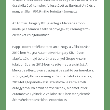
összköltségű komplex fejlesztését az Európai Unió és a
magyar állam 967,9 millió forinttal támogatta.
Az Antolin Hungary Kft. jelenleg a Mercedes több
modellje számára szállít szőnyegeket, csomagtartó-
elemeket és ajtóborítást.
Papp Róbert emlékeztetett arra, hogy a vállalkozást
2010-ben Magna Automotive Hungary Kft. néven
alapították, majd átkerült a spanyol Grupo Antolin
tulajdonába, és 2012-ben kezdte meg a gyártást. A
Mercedes-Benz gyár stratégiai beszállító partnereként
szőnyeget, illetve csomagtartó-burkolatot készítettek,
2013-tól ajtópaneleket is szállítottak a kecskeméti
autógyárba, valamint partnerüknek, a német Intier
Automotive Eyblnek. A vállalat 2015-ben már jelentős
árbevételt realizált kínai exportból is.