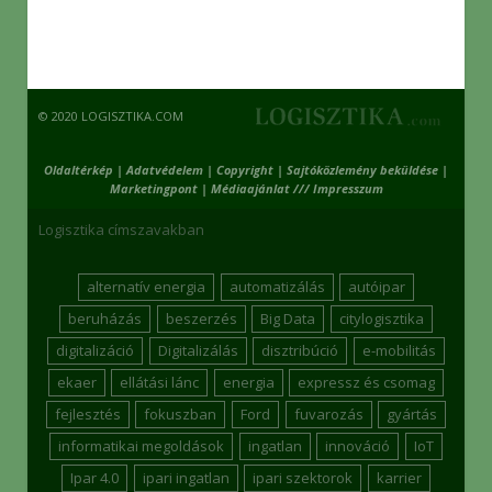
© 2020 LOGISZTIKA.COM
Oldaltérkép
|
Adatvédelem
|
Copyright
|
Sajtóközlemény beküldése
|
Marketingpont
|
Médiaajánlat /// Impresszum
Logisztika címszavakban
alternatív energia
automatizálás
autóipar
beruházás
beszerzés
Big Data
citylogisztika
digitalizáció
Digitalizálás
disztribúció
e-mobilitás
ekaer
ellátási lánc
energia
expressz és csomag
fejlesztés
fokuszban
Ford
fuvarozás
gyártás
informatikai megoldások
ingatlan
innováció
IoT
Ipar 4.0
ipari ingatlan
ipari szektorok
karrier