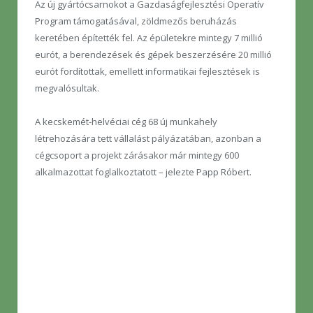
Az új gyártócsarnokot a Gazdaságfejlesztési Operatív
Program támogatásával, zöldmezős beruházás
keretében építették fel. Az épületekre mintegy 7 millió
eurót, a berendezések és gépek beszerzésére 20 millió
eurót fordítottak, emellett informatikai fejlesztések is
megvalósultak.
A kecskemét-helvéciai cég 68 új munkahely
létrehozására tett vállalást pályázatában, azonban a
cégcsoport a projekt zárásakor már mintegy 600
alkalmazottat foglalkoztatott – jelezte Papp Róbert.