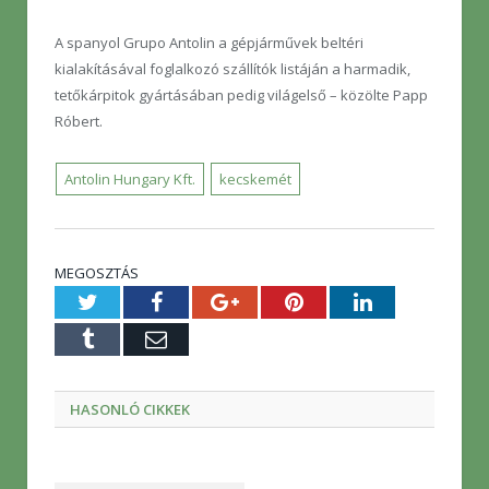
A spanyol Grupo Antolin a gépjárművek beltéri
kialakításával foglalkozó szállítók listáján a harmadik,
tetőkárpitok gyártásában pedig világelső – közölte Papp
Róbert.
Antolin Hungary Kft.
kecskemét
MEGOSZTÁS
Twitter
Facebook
Google+
Pinterest
LinkedIn
Tumblr
E-
mail
HASONLÓ CIKKEK