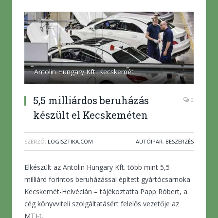
Antolin Hungary Kft. Kecskemét
5,5 milliárdos beruházás
0
készült el Kecskeméten
SZERZŐ:
LOGISZTIKA.COM
AUTÓIPAR
,
BESZERZÉS
Elkészült az Antolin Hungary Kft. több mint 5,5
milliárd forintos beruházással épített gyártócsarnoka
Kecskemét-Helvécián – tájékoztatta Papp Róbert, a
cég könyvviteli szolgáltatásért felelős vezetője az
MTI-t.