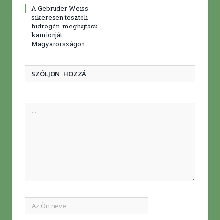
A Gebrüder Weiss
sikeresen teszteli
hidrogén-meghajtású
kamionját
Magyarországon
SZÓLJON HOZZÁ