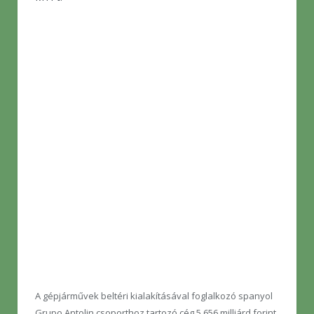
A gépjárművek beltéri kialakításával foglalkozó spanyol
Grupo Antolin csoporthoz tartozó cég 5,656 milliárd forint