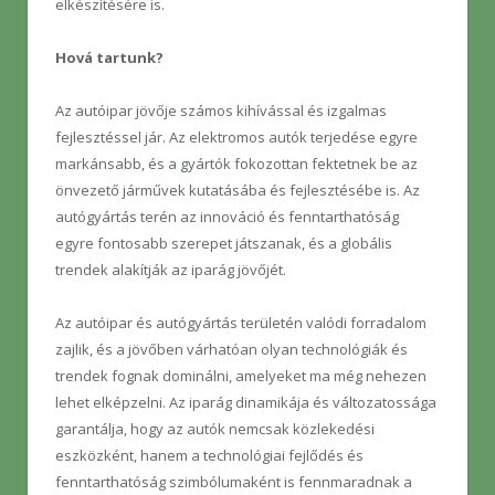
elkészítésére is.
Hová tartunk?
Az autóipar jövője számos kihívással és izgalmas
fejlesztéssel jár. Az elektromos autók terjedése egyre
markánsabb, és a gyártók fokozottan fektetnek be az
önvezető járművek kutatásába és fejlesztésébe is. Az
autógyártás terén az innováció és fenntarthatóság
egyre fontosabb szerepet játszanak, és a globális
trendek alakítják az iparág jövőjét.
Az autóipar és autógyártás területén valódi forradalom
zajlik, és a jövőben várhatóan olyan technológiák és
trendek fognak dominálni, amelyeket ma még nehezen
lehet elképzelni. Az iparág dinamikája és változatossága
garantálja, hogy az autók nemcsak közlekedési
eszközként, hanem a technológiai fejlődés és
fenntarthatóság szimbólumaként is fennmaradnak a