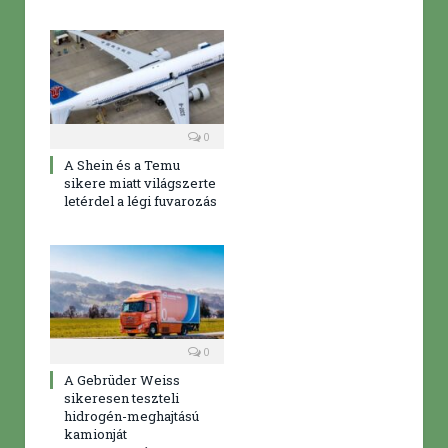
0
A Shein és a Temu
sikere miatt világszerte
letérdel a légi fuvarozás
0
A Gebrüder Weiss
sikeresen teszteli
hidrogén-meghajtású
kamionját