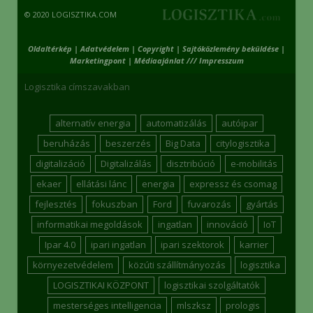
© 2020 LOGISZTIKA.COM
Oldaltérkép
|
Adatvédelem
|
Copyright
|
Sajtóközlemény beküldése
|
Marketingpont
|
Médiaajánlat /// Impresszum
Logisztika címszavakban
alternatív energia
automatizálás
autóipar
beruházás
beszerzés
Big Data
citylogisztika
digitalizáció
Digitalizálás
disztribúció
e-mobilitás
ekaer
ellátási lánc
energia
expressz és csomag
fejlesztés
fokuszban
Ford
fuvarozás
gyártás
informatikai megoldások
ingatlan
innováció
IoT
Ipar 4.0
ipari ingatlan
ipari szektorok
karrier
környezetvédelem
közúti szállítmányozás
logisztika
LOGISZTIKAI KÖZPONT
logisztikai szolgáltatók
mesterséges intelligencia
mlszksz
prologis