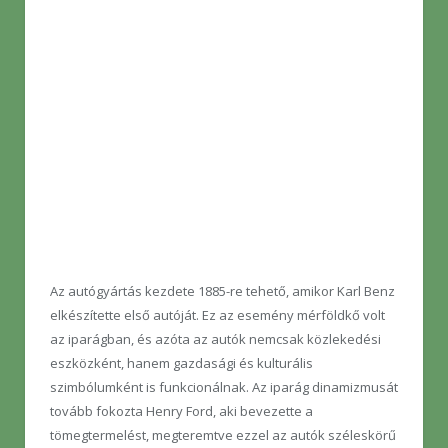
Az autógyártás kezdete 1885-re tehető, amikor Karl Benz
elkészítette első autóját. Ez az esemény mérföldkő volt
az iparágban, és azóta az autók nemcsak közlekedési
eszközként, hanem gazdasági és kulturális
szimbólumként is funkcionálnak. Az iparág dinamizmusát
tovább fokozta Henry Ford, aki bevezette a
tömegtermelést, megteremtve ezzel az autók széleskörű