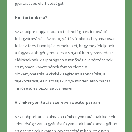
gyártását és elérhetőségét.
Hol tartunk ma?
Az autóipar napjainkban a technológia és innováció
fellegvárává vált. Az autógyártó vállalatok folyamatosan
fejlesztik és finomítják termékeiket, hogy megfeleljenek
a fogyasztók igényeinek és a szigorú környezetvédelmi
előírásoknak. Az iparágban a minőség ellenőrzésének
és nyomon követésének fontos eleme a
címkenyomtatás. A címkék segítik az azonosítást, a
tájékoztatást, és biztosítják, hogy minden autó magas
minőségű és biztonságos legyen.
A címkenyomtatás szerepe az autóiparban
Az autóiparban alkalmazott címkenyomtatásnak kiemelt
jelentősége van a gyártási folyamatok hatékonyságában
és a termékek nyomon követhetőségében. Az egyes