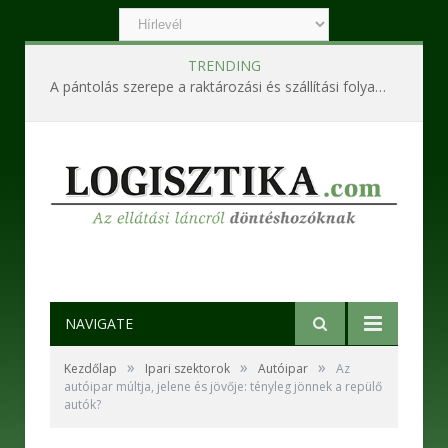
TRENDING
A pántolás szerepe a raktározási és szállítási folyamatokban
NAVIGATE
»
»
»
Kezdőlap
Ipari szektorok
Autóipar
Az
autóipar múltja, jelene és jövője: tényleg jönnek a repülő
autók?