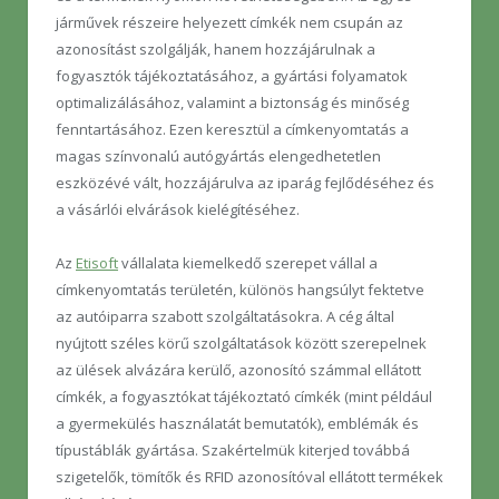
járművek részeire helyezett címkék nem csupán az
azonosítást szolgálják, hanem hozzájárulnak a
fogyasztók tájékoztatásához, a gyártási folyamatok
optimalizálásához, valamint a biztonság és minőség
fenntartásához. Ezen keresztül a címkenyomtatás a
magas színvonalú autógyártás elengedhetetlen
eszközévé vált, hozzájárulva az iparág fejlődéséhez és
a vásárlói elvárások kielégítéséhez.
Az
Etisoft
vállalata kiemelkedő szerepet vállal a
címkenyomtatás területén, különös hangsúlyt fektetve
az autóiparra szabott szolgáltatásokra. A cég által
nyújtott széles körű szolgáltatások között szerepelnek
az ülések alvázára kerülő, azonosító számmal ellátott
címkék, a fogyasztókat tájékoztató címkék (mint például
a gyermekülés használatát bemutatók), emblémák és
típustáblák gyártása. Szakértelmük kiterjed továbbá
szigetelők, tömítők és RFID azonosítóval ellátott termékek