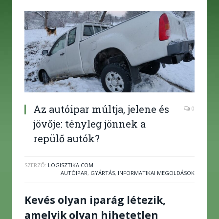
Az autóipar múltja, jelene és
0
jövője: tényleg jönnek a
repülő autók?
SZERZŐ:
LOGISZTIKA.COM
AUTÓIPAR
,
GYÁRTÁS
,
INFORMATIKAI MEGOLDÁSOK
Kevés olyan iparág létezik,
amelyik olyan hihetetlen