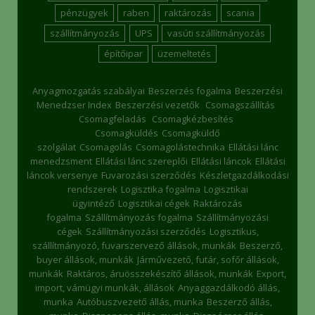
pénzügyek
raben
raktározás
scania
szállítmányozás
UPS
vasúti szállítmányozás
építőipar
üzemeltetés
Anyagmozgatás szabályai
Beszerzés fogalma
Beszerzési
Menedzser Index
Beszerzési vezetők
Csomagszállítás
Csomagfeladás
Csomagkézbesítés
Csomagküldés
Csomagküldő
szolgálat
Csomagolás
Csomagolástechnika
Ellátási lánc
menedzsment
Ellátási lánc szereplői
Ellátási láncok
Ellátási
láncok versenye
Fuvarozási szerződés
Készletgazdálkodási
rendszerek
Logisztika fogalma
Logisztikai
ügyintéző
Logisztikai cégek
Raktározás
fogalma
Szállítmányozás fogalma
Szállítmányozási
cégek
Szállítmányozási szerződés
Logisztikus,
szállítmányozó, fuvarszervező állások, munkák
Beszerző,
buyer állások, munkák
Járművezető, futár, sofőr állások,
munkák
Raktáros, áruösszekészítő állások, munkák
Export,
import, vámügyi munkák, állások
Anyaggazdálkodó állás,
munka
Autóbuszvezető állás, munka
Beszerző állás,