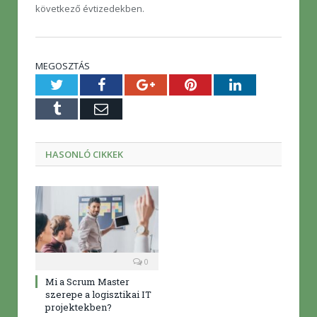
következő évtizedekben.
MEGOSZTÁS
Twitter
Facebook
Google+
Pinterest
LinkedIn
Tumblr
E-
mail
HASONLÓ CIKKEK
0
Mi a Scrum Master
szerepe a logisztikai IT
projektekben?