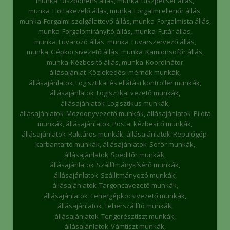
munka
Diszponens állás, munka
Diszpécser állás,
munka
Flottakezelő állás, munka
Forgalmi ellenőr állás,
munka
Forgalmi szolgálattevő állás, munka
Forgalmista állás,
munka
Forgalomirányító állás, munka
Futár állás,
munka
Fuvarozó állás, munka
Fuvarszervező állás,
munka
Gépkocsivezető állás, munka
Kamionsofőr állás,
munka
Kézbesítő állás, munka
Koordinátor
állásajánlat
Közlekedési mérnök munkák,
állásajánlatok
Logisztikai és ellátási kontroller munkák,
állásajánlatok
Logisztikai vezető munkák,
állásajánlatok
Logisztikus munkák,
állásajánlatok
Mozdonyvezető munkák, állásajánlatok
Pilóta
munkák, állásajánlatok
Postai kézbesítő munkák,
állásajánlatok
Raktáros munkák, állásajánlatok
Repülőgép-
karbantartó munkák, állásajánlatok
Sofőr munkák,
állásajánlatok
Speditőr munkák,
állásajánlatok
Szállítmánykísérő munkák,
állásajánlatok
Szállítmányozó munkák,
állásajánlatok
Targoncavezető munkák,
állásajánlatok
Tehergépkocsivezető munkák,
állásajánlatok
Teherszállító munkák,
állásajánlatok
Tengerésztiszt munkák,
állásajánlatok
Vámtiszt munkák,