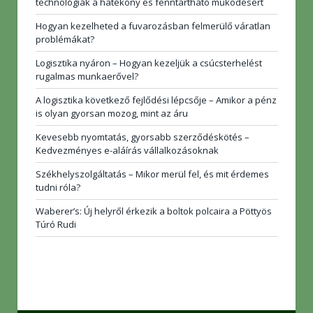
technológiák a hatékony és fenntartható működésért
Hogyan kezelheted a fuvarozásban felmerülő váratlan
problémákat?
Logisztika nyáron – Hogyan kezeljük a csúcsterhelést
rugalmas munkaerővel?
A logisztika következő fejlődési lépcsője – Amikor a pénz
is olyan gyorsan mozog, mint az áru
Kevesebb nyomtatás, gyorsabb szerződéskötés –
Kedvezményes e-aláírás vállalkozásoknak
Székhelyszolgáltatás – Mikor merül fel, és mit érdemes
tudni róla?
Waberer’s: Új helyről érkezik a boltok polcaira a Pöttyös
Túró Rudi