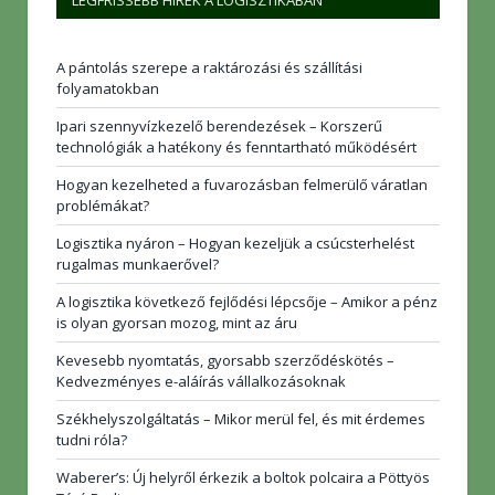
LEGFRISSEBB HÍREK A LOGISZTIKÁBAN
A pántolás szerepe a raktározási és szállítási
folyamatokban
Ipari szennyvízkezelő berendezések – Korszerű
technológiák a hatékony és fenntartható működésért
Hogyan kezelheted a fuvarozásban felmerülő váratlan
problémákat?
Logisztika nyáron – Hogyan kezeljük a csúcsterhelést
rugalmas munkaerővel?
A logisztika következő fejlődési lépcsője – Amikor a pénz
is olyan gyorsan mozog, mint az áru
Kevesebb nyomtatás, gyorsabb szerződéskötés –
Kedvezményes e-aláírás vállalkozásoknak
Székhelyszolgáltatás – Mikor merül fel, és mit érdemes
tudni róla?
Waberer’s: Új helyről érkezik a boltok polcaira a Pöttyös