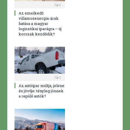
0
Az emelkedő
villamosenergia-árak
hatása a magyar
logisztikai iparágra – új
korszak kezdődik?
0
Az autóipar múltja, jelene
és jövője: tényleg jönnek
a repülő autók?