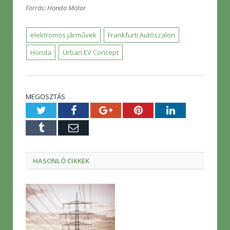
Forrás: Honda Motor
elektromos járművek
Frankfurti Autószalon
Honda
Urban EV Concept
MEGOSZTÁS
Twitter
Facebook
Google+
Pinterest
LinkedIn
Tumblr
E-
mail
HASONLÓ CIKKEK