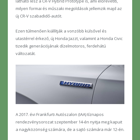
látható lesz a CR-V Hybrid Prototype is, ami előrevetíti,
milyen formai és műszaki megoldások jellemzik majd az
új CR-V szabadidő-autót.
Ezen túlmenően kiállítják a vonzóbb külsővel és
utastérrel érkező, új Honda Jazzt, valamint a Honda Civic
tizedik generációjának dízelmotoros, ferdehátú
változatát.
A 2017. évi Frankfurti Autószalon (IAA) tíznapos
rendezvénysorozat szeptember 14-én nyitja meg kapuit
a nagyközönség számára, de a sajtó számára már 12-én.