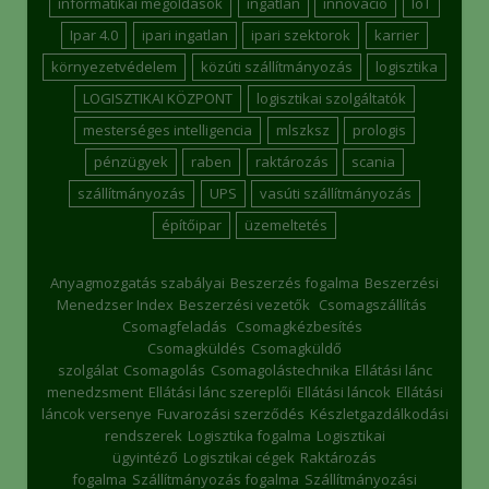
informatikai megoldások
ingatlan
innováció
IoT
Ipar 4.0
ipari ingatlan
ipari szektorok
karrier
környezetvédelem
közúti szállítmányozás
logisztika
LOGISZTIKAI KÖZPONT
logisztikai szolgáltatók
mesterséges intelligencia
mlszksz
prologis
pénzügyek
raben
raktározás
scania
szállítmányozás
UPS
vasúti szállítmányozás
építőipar
üzemeltetés
Anyagmozgatás szabályai
Beszerzés fogalma
Beszerzési
Menedzser Index
Beszerzési vezetők
Csomagszállítás
Csomagfeladás
Csomagkézbesítés
Csomagküldés
Csomagküldő
szolgálat
Csomagolás
Csomagolástechnika
Ellátási lánc
menedzsment
Ellátási lánc szereplői
Ellátási láncok
Ellátási
láncok versenye
Fuvarozási szerződés
Készletgazdálkodási
rendszerek
Logisztika fogalma
Logisztikai
ügyintéző
Logisztikai cégek
Raktározás
fogalma
Szállítmányozás fogalma
Szállítmányozási