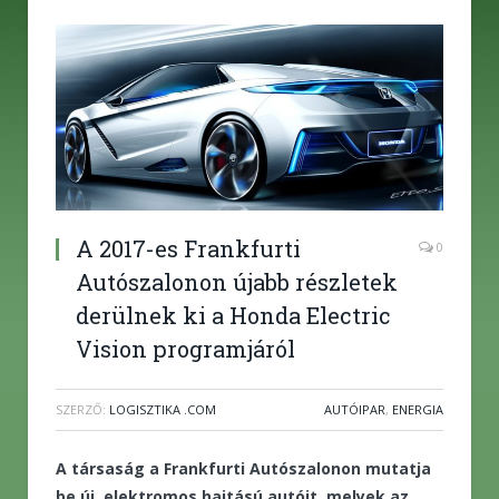
A 2017-es Frankfurti
0
Autószalonon újabb részletek
derülnek ki a Honda Electric
Vision programjáról
SZERZŐ:
LOGISZTIKA .COM
AUTÓIPAR
,
ENERGIA
A társaság a Frankfurti Autószalonon mutatja
be új, elektromos hajtású autóit, melyek az