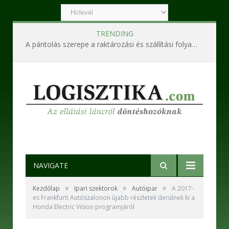
TRENDING
A pántolás szerepe a raktározási és szállítási folyamatokban
NAVIGATE
»
»
»
Kezdőlap
Ipari szektorok
Autóipar
A 2017-
es Frankfurti Autószalonon újabb részletek derülnek ki a
Honda Electric Vision programjáról