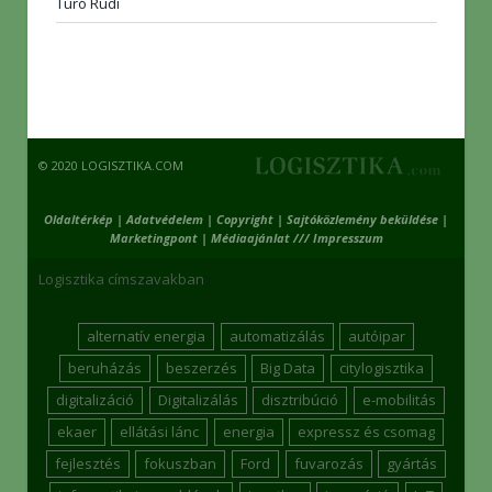
Túró Rudi
© 2020 LOGISZTIKA.COM
Oldaltérkép
|
Adatvédelem
|
Copyright
|
Sajtóközlemény beküldése
|
Marketingpont
|
Médiaajánlat /// Impresszum
Logisztika címszavakban
alternatív energia
automatizálás
autóipar
beruházás
beszerzés
Big Data
citylogisztika
digitalizáció
Digitalizálás
disztribúció
e-mobilitás
ekaer
ellátási lánc
energia
expressz és csomag
fejlesztés
fokuszban
Ford
fuvarozás
gyártás