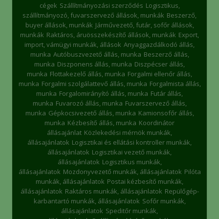
cégek
Szállítmányozási szerződés
Logisztikus,
szállítmányozó, fuvarszervező állások, munkák
Beszerző,
buyer állások, munkák
Járművezető, futár, sofőr állások,
munkák
Raktáros, áruösszekészítő állások, munkák
Export,
import, vámügyi munkák, állások
Anyaggazdálkodó állás,
munka
Autóbuszvezető állás, munka
Beszerző állás,
munka
Diszponens állás, munka
Diszpécser állás,
munka
Flottakezelő állás, munka
Forgalmi ellenőr állás,
munka
Forgalmi szolgálattevő állás, munka
Forgalmista állás,
munka
Forgalomirányító állás, munka
Futár állás,
munka
Fuvarozó állás, munka
Fuvarszervező állás,
munka
Gépkocsivezető állás, munka
Kamionsofőr állás,
munka
Kézbesítő állás, munka
Koordinátor
állásajánlat
Közlekedési mérnök munkák,
állásajánlatok
Logisztikai és ellátási kontroller munkák,
állásajánlatok
Logisztikai vezető munkák,
állásajánlatok
Logisztikus munkák,
állásajánlatok
Mozdonyvezető munkák, állásajánlatok
Pilóta
munkák, állásajánlatok
Postai kézbesítő munkák,
állásajánlatok
Raktáros munkák, állásajánlatok
Repülőgép-
karbantartó munkák, állásajánlatok
Sofőr munkák,
állásajánlatok
Speditőr munkák,