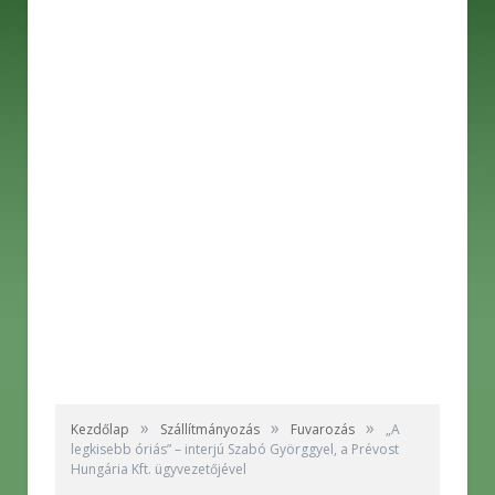
»
»
»
Kezdőlap
Szállítmányozás
Fuvarozás
„A
legkisebb óriás” – interjú Szabó Györggyel, a Prévost
Hungária Kft. ügyvezetőjével