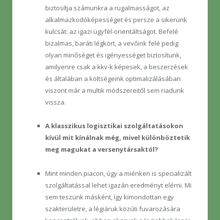
biztosítja számunkra a rugalmasságot, az
alkalmazkodóképességet és persze a sikerünk
kulcsát: az igazi ügyfél-orientáltságot. Befelé
bizalmas, baráti légkört, a vevőink felé pedig
olyan minőséget és igényességet biztosítunk,
amilyenre csak a kkv-k képesek, a beszerzések
és általában a költségeink optimalizálásában
viszont már a multik módszereitől sem riadunk
vissza.
A klasszikus logisztikai szolgáltatásokon
kívül mit kínálnak még, mivel különböztetik
meg magukat a versenytársaktól?
Mint minden piacon, úgy a miénken is specializált
szolgáltatással lehet igazán eredményt elérni. Mi
sem teszünk másként, így kimondottan egy
szakterületre, a légiáruk közúti fuvarozására