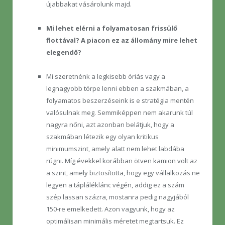
újabbakat vásárolunk majd.
Mi lehet elérni a folyamatosan frissülő
flottával? A piacon ez az állomány mire lehet
elegendő?
Mi szeretnénk a legkisebb óriás vagy a
legnagyobb törpe lenni ebben a szakmában, a
folyamatos beszerzéseink is e stratégia mentén
valósulnak meg. Semmiképpen nem akarunk túl
nagyra nőni, azt azonban belátjuk, hogy a
szakmában létezik egy olyan kritikus
minimumszint, amely alatt nem lehet labdába
rúgni. Míg évekkel korábban ötven kamion volt az
a szint, amely biztosította, hogy egy vállalkozás ne
legyen a tápláléklánc végén, addig ez a szám
szép lassan százra, mostanra pedig nagyjából
150-re emelkedett. Azon vagyunk, hogy az
optimálisan minimális méretet megtartsuk. Ez