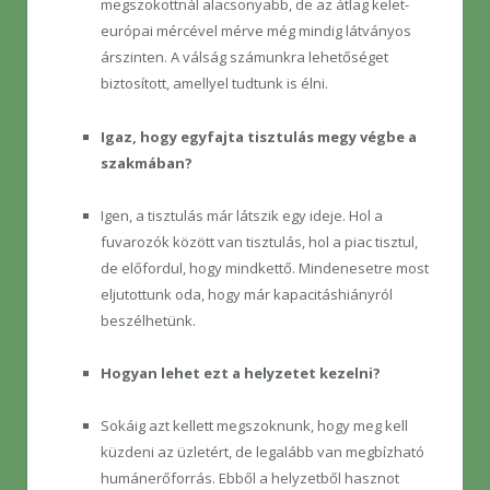
megszokottnál alacsonyabb, de az átlag kelet-
európai mércével mérve még mindig látványos
árszinten. A válság számunkra lehetőséget
biztosított, amellyel tudtunk is élni.
Igaz, hogy egyfajta tisztulás megy végbe a
szakmában?
Igen, a tisztulás már látszik egy ideje. Hol a
fuvarozók között van tisztulás, hol a piac tisztul,
de előfordul, hogy mindkettő. Mindenesetre most
eljutottunk oda, hogy már kapacitáshiányról
beszélhetünk.
Hogyan lehet ezt a helyzetet kezelni?
Sokáig azt kellett megszoknunk, hogy meg kell
küzdeni az üzletért, de legalább van megbízható
humánerőforrás. Ebből a helyzetből hasznot