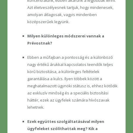
koncentrálunk, ebben akarunk a legjobbak lenni.
Azt életveszélyesnek tartjuk, hogy mindenesek,
amolyan átlagosak, vagyis mindenben
középszerűek legyünk.
Milyen különleges módszerei vannak a
Prévostnak?
Ebben a műfajban a pontosság és a különböző
nagy értékű árukkal kapcsolatos teendők teljes
körű biztosítása, a különleges feltételek
garantálása a kulcs. Ilyen többek között a
meghatalmazott ügynöki státusz is, ehhez kötődik
az exkluzív minőség és a speciális biztosítási
háttér, ezek az ügyfelek számára hívószavak
lehetnek.
Ezek együttes szolgáltatásával milyen
ügyfeleket szólíthattak meg? Kik a