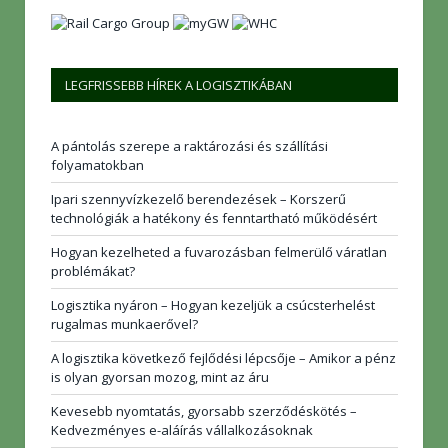
LEGFRISSEBB HÍREK A LOGISZTIKÁBAN
A pántolás szerepe a raktározási és szállítási
folyamatokban
Ipari szennyvízkezelő berendezések – Korszerű
technológiák a hatékony és fenntartható működésért
Hogyan kezelheted a fuvarozásban felmerülő váratlan
problémákat?
Logisztika nyáron – Hogyan kezeljük a csúcsterhelést
rugalmas munkaerővel?
A logisztika következő fejlődési lépcsője – Amikor a pénz
is olyan gyorsan mozog, mint az áru
Kevesebb nyomtatás, gyorsabb szerződéskötés –
Kedvezményes e-aláírás vállalkozásoknak