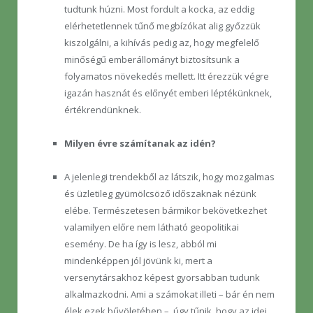
tudtunk húzni. Most fordult a kocka, az eddig
elérhetetlennek tűnő megbízókat alig győzzük
kiszolgálni, a kihívás pedig az, hogy megfelelő
minőségű emberállományt biztosítsunk a
folyamatos növekedés mellett. Itt érezzük végre
igazán hasznát és előnyét emberi léptékünknek,
értékrendünknek.
Milyen évre számítanak az idén?
A jelenlegi trendekből az látszik, hogy mozgalmas
és üzletileg gyümölcsöző időszaknak nézünk
elébe. Természetesen bármikor bekövetkezhet
valamilyen előre nem látható geopolitikai
esemény. De ha így is lesz, abból mi
mindenképpen jól jövünk ki, mert a
versenytársakhoz képest gyorsabban tudunk
alkalmazkodni. Ami a számokat illeti – bár én nem
élek ezek bűvöletében –, úgy tűnik, hogy az idei