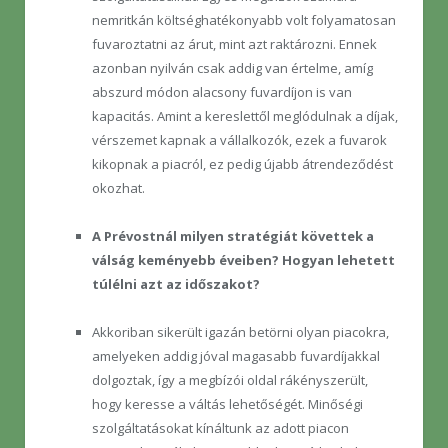
nemritkán költséghatékonyabb volt folyamatosan
fuvaroztatni az árut, mint azt raktározni. Ennek
azonban nyilván csak addig van értelme, amíg
abszurd módon alacsony fuvardíjon is van
kapacitás. Amint a kereslettől meglódulnak a díjak,
vérszemet kapnak a vállalkozók, ezek a fuvarok
kikopnak a piacról, ez pedig újabb átrendeződést
okozhat.
A Prévostnál milyen stratégiát követtek a
válság keményebb éveiben? Hogyan lehetett
túlélni azt az időszakot?
Akkoriban sikerült igazán betörni olyan piacokra,
amelyeken addig jóval magasabb fuvardíjakkal
dolgoztak, így a megbízói oldal rákényszerült,
hogy keresse a váltás lehetőségét. Minőségi
szolgáltatásokat kínáltunk az adott piacon