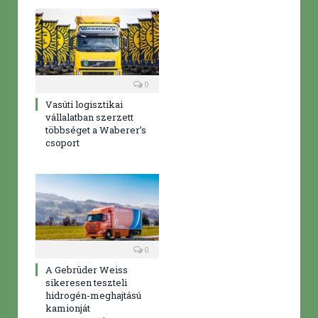
0
Vasúti logisztikai
vállalatban szerzett
többséget a Waberer’s
csoport
0
A Gebrüder Weiss
sikeresen teszteli
hidrogén-meghajtású
kamionját