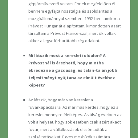
gépjárművezető voltam. Ennek megfelelően él
bennem egyfajta nosztalgia és szolidaritás a
mozgóállománnyal szemben. 1992-ben, amikor a
Prévost Hungariát alapítottam, kimondottan azért
társultam a Prévost France-szal, mert ők voltak
akkor a legsofőrbarátabb cég odakint.
Mi látszik most a keresleti oldalon? A
Prévostnál is érezhető, hogy mintha
ébredezne a gazdaság, és talán-talán jobb
teljesítményt nyújtana az elmúlt évekhez
képest?
Az látszik, hogy már van kereslet a
fuvarkapacitásra. Az már más kérdés, hogy ez a
kereslet mennyire életképes. A válság éveiben az
volt a helyzet, hogy sok esetben csak azért akadt
fuvar, mert a vállalkozások olcsón adták a
szolgáltatásaikat. Egyes megbízók számára