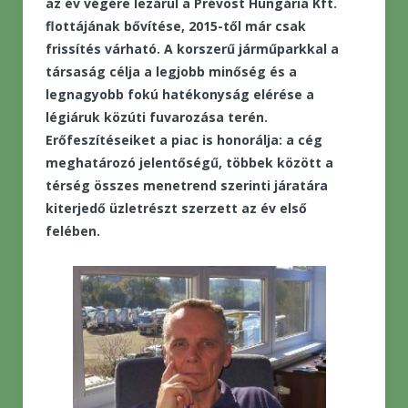
az év végére lezárul a Prévost Hungária Kft.
flottájának bővítése, 2015-től már csak
frissítés várható. A korszerű járműparkkal a
társaság célja a legjobb minőség és a
legnagyobb fokú hatékonyság elérése a
légiáruk közúti fuvarozása terén.
Erőfeszítéseiket a piac is honorálja: a cég
meghatározó jelentőségű, többek között a
térség összes menetrend szerinti járatára
kiterjedő üzletrészt szerzett az év első
felében.