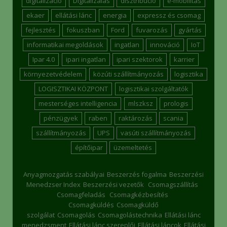
digitalizáció
Digitalizálás
disztribúció
e-mobilitás
ekaer
ellátási lánc
energia
expressz és csomag
fejlesztés
fokuszban
Ford
fuvarozás
gyártás
informatikai megoldások
ingatlan
innováció
IoT
Ipar 4.0
ipari ingatlan
ipari szektorok
karrier
környezetvédelem
közúti szállítmányozás
logisztika
LOGISZTIKAI KÖZPONT
logisztikai szolgáltatók
mesterséges intelligencia
mlszksz
prologis
pénzügyek
raben
raktározás
scania
szállítmányozás
UPS
vasúti szállítmányozás
építőipar
üzemeltetés
Anyagmozgatás szabályai
Beszerzés fogalma
Beszerzési
Menedzser Index
Beszerzési vezetők
Csomagszállítás
Csomagfeladás
Csomagkézbesítés
Csomagküldés
Csomagküldő
szolgálat
Csomagolás
Csomagolástechnika
Ellátási lánc
menedzsment
Ellátási lánc szereplői
Ellátási láncok
Ellátási