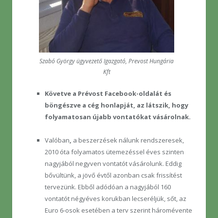
Szabó György ügyvezető Igazgató, Prevost Hungária
Kft
Követve a Prévost Facebook-oldalát és
böngészve a cég honlapját, az látszik, hogy
folyamatosan újabb vontatókat vásárolnak.
Valóban
,
a beszerzések nálunk rendszeresek,
2010 óta folyamatos ütemezéssel éves szinten
nagyjából negyven vontatót vásárolunk. Eddig
bővültünk, a jövő évtől azonban csak frissítést
tervezünk. Ebből adódóan a nagyjából 160
vontatót négyéves korukban lecseréljük, sőt, az
Euro 6-osok esetében a terv szerint háromévente