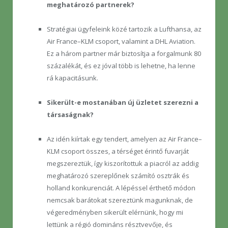
meghatározó partnerek?
Stratégiai ügyfeleink közé tartozik a Lufthansa, az
Air France–KLM csoport, valamint a DHL Aviation.
Ez a három partner már biztosítja a forgalmunk 80
százalékát, és ez jóval több is lehetne, ha lenne
rá kapacitásunk.
Sikerült-e mostanában új üzletet szerezni a
társaságnak?
Az idén kiírtak egy tendert, amelyen az Air France–
KLM csoport összes, a térséget érintő fuvarját
megszereztük, így kiszorítottuk a piacról az addig
meghatározó szereplőnek számító osztrák és
holland konkurenciát. A lépéssel érthető módon
nemcsak barátokat szereztünk magunknak, de
végeredményben sikerült elérnünk, hogy mi
lettünk a régió domináns résztvevője, és