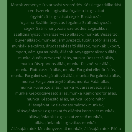
láncok versenye
Fuvarozási szerződés
Készletgazdálkodási
rendszerek
Logisztika fogalma
Logisztikai
ügyintéző
Logisztikai cégek
Raktározás
fogalma
Szállítmányozás fogalma
Szállítmányozási
cégek
Szállítmányozási szerződés
Logisztikus,
szállítmányozó, fuvarszervező állások, munkák
Beszerző,
buyer állások, munkák
Járművezető, futár, sofőr állások,
munkák
Raktáros, áruösszekészítő állások, munkák
Export,
import, vámügyi munkák, állások
Anyaggazdálkodó állás,
munka
Autóbuszvezető állás, munka
Beszerző állás,
munka
Diszponens állás, munka
Diszpécser állás,
munka
Flottakezelő állás, munka
Forgalmi ellenőr állás,
munka
Forgalmi szolgálattevő állás, munka
Forgalmista állás,
munka
Forgalomirányító állás, munka
Futár állás,
munka
Fuvarozó állás, munka
Fuvarszervező állás,
munka
Gépkocsivezető állás, munka
Kamionsofőr állás,
munka
Kézbesítő állás, munka
Koordinátor
állásajánlat
Közlekedési mérnök munkák,
állásajánlatok
Logisztikai és ellátási kontroller munkák,
állásajánlatok
Logisztikai vezető munkák,
állásajánlatok
Logisztikus munkák,
állásajánlatok
Mozdonyvezető munkák, állásajánlatok
Pilóta