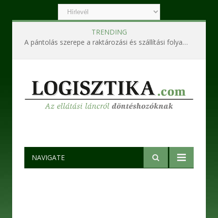
TRENDING
Ipari szennyvízkezelő berendezések – Korszerű technológiák a hatékony és fenntartható működésért
NAVIGATE