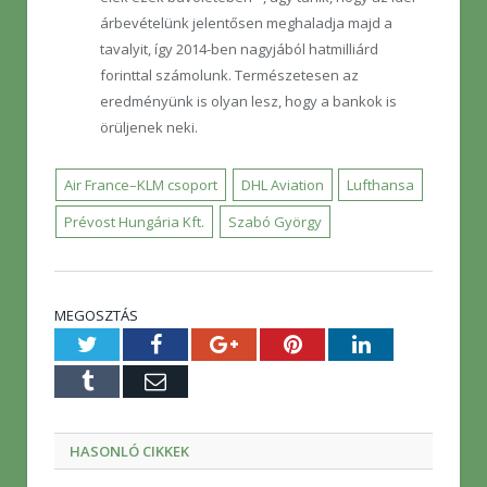
árbevételünk jelentősen meghaladja majd a
tavalyit, így 2014-ben nagyjából hatmilliárd
forinttal számolunk. Természetesen az
eredményünk is olyan lesz, hogy a bankok is
örüljenek neki.
Air France–KLM csoport
DHL Aviation
Lufthansa
Prévost Hungária Kft.
Szabó György
MEGOSZTÁS
Twitter
Facebook
Google+
Pinterest
LinkedIn
Tumblr
E-
mail
HASONLÓ CIKKEK