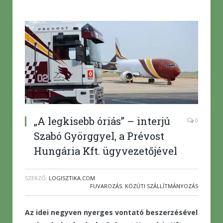
„A legkisebb óriás” – interjú
0
Szabó Györggyel, a Prévost
Hungária Kft. ügyvezetőjével
SZERZŐ:
LOGISZTIKA.COM
FUVAROZÁS
,
KÖZÚTI SZÁLLÍTMÁNYOZÁS
Az idei negyven nyerges vontató beszerzésével