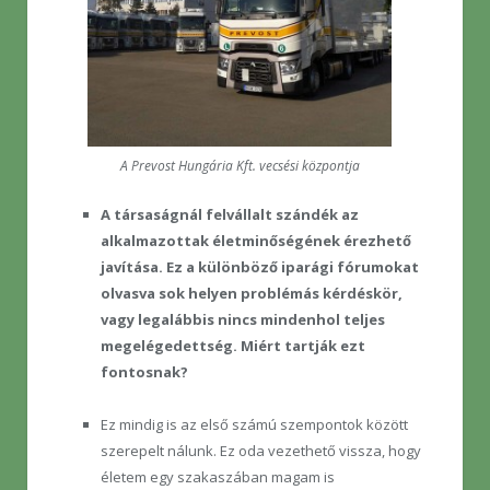
A Prevost Hungária Kft. vecsési központja
A társaságnál felvállalt szándék az
alkalmazottak életminőségének érezhető
javítása. Ez a különböző iparági fórumokat
olvasva sok helyen problémás kérdéskör,
vagy legalábbis nincs mindenhol teljes
megelégedettség. Miért tartják ezt
fontosnak?
Ez mindig is az első számú szempontok között
szerepelt nálunk. Ez oda vezethető vissza, hogy
életem egy szakaszában magam is