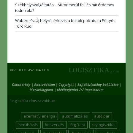
Székhelyszolgáltatás – Mikor merül fel, és mit érdemes
tudni róla?
Waberer’s: Új helyről érkezik a boltok polcaira a Pöttyös
Túró Rudi
© 2020 LOGISZTIKA.COM
Oldaltérkép
|
Adatvédelem
|
Copyright
|
Sajtóközlemény beküldése
|
Marketingpont
|
Médiaajánlat /// Impresszum
Logisztika címszavakban
alternatív energia
automatizálás
autóipar
beruházás
beszerzés
Big Data
citylogisztika