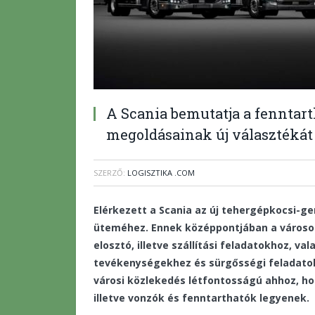
A Scania bemutatja a fenntarth
megoldásainak új választékát
SZERZŐ:
LOGISZTIKA .COM
Elérkezett a Scania az új tehergépkocsi-g
üteméhez. Ennek középpontjában a városo
elosztó, illetve szállítási feladatokhoz, 
tevékenységekhez és sürgősségi feladatok
városi közlekedés létfontosságú ahhoz, 
illetve vonzók és fenntarthatók legyenek.