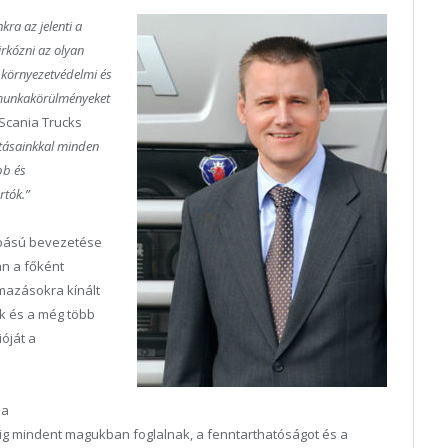
kra az jelenti a
irkózni az olyan
, környezetvédelmi és
 munkakörülményeket
Scania Trucks
atásainkkal minden
bb és
rtók.”
abású bevezetése
n a főként
mazásokra kínált
ék és a még több
óját a
 a
ekig mindent magukban foglalnak, a fenntarthatóságot és a