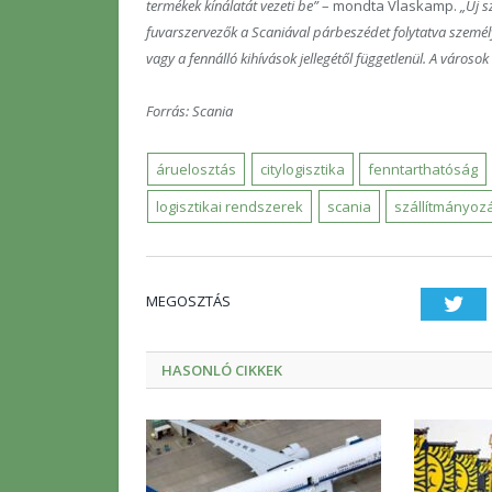
termékek kínálatát vezeti be”
– mondta Vlaskamp.
„Új s
fuvarszervezők a Scaniával párbeszédet folytatva szemé
vagy a fennálló kihívások jellegétől függetlenül. A város
Forrás: Scania
áruelosztás
citylogisztika
fenntarthatóság
logisztikai rendszerek
scania
szállítmányoz
MEGOSZTÁS
Twi
HASONLÓ CIKKEK