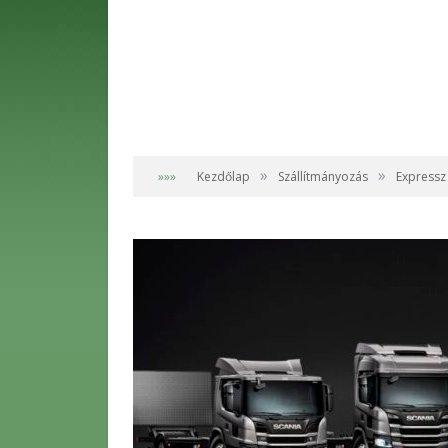
»
»
»»»
Kezdőlap
Szállítmányozás
Expressz