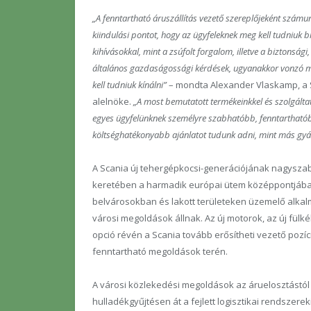
„A fenntartható áruszállítás vezető szereplőjeként számun
kiindulási pontot, hogy az ügyfeleknek meg kell tudniuk b
kihívásokkal, mint a zsúfolt forgalom, illetve a biztonsági
általános gazdaságossági kérdések, ugyanakkor vonzó
kell tudniuk kínálni”
– mondta Alexander Vlaskamp, a 
alelnöke.
„A most bemutatott termékeinkkel és szolgált
egyes ügyfelünknek személyre szabhatóbb, fenntartható
költséghatékonyabb ajánlatot tudunk adni, mint más gyá
A Scania új tehergépkocsi-generációjának nagysz
keretében a harmadik európai ütem középpontjába
belvárosokban és lakott területeken üzemelő alkal
városi megoldások állnak. Az új motorok, az új fülk
opció révén a Scania tovább erősítheti vezető pozíci
fenntartható megoldások terén.
A városi közlekedési megoldások az áruelosztástól
hulladékgyűjtésen át a fejlett logisztikai rendszer