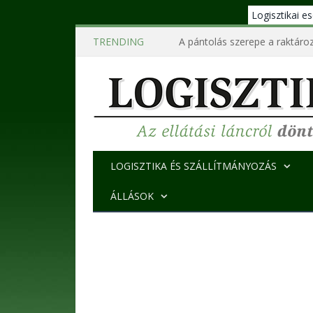
Logisztikai 
TRENDING
A pántolás szerepe a raktároz
LOGISZTIKA ÉS SZÁLLÍTMÁNYOZÁS
ÁLLÁSOK