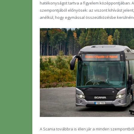
hatékonyságot tartva a figyelem középpontjában. A
szempontjából előnyösek: az viszont kihívást jelen
anélkül, hogy egymással összeütközésbe kerülnén
A Scania továbbra is élen jár a minden szempontb