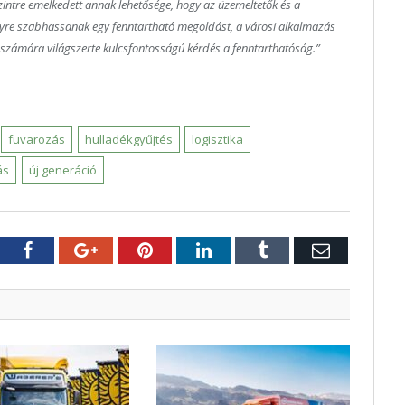
zintre emelkedett annak lehetősége, hogy az üzemeltetők és a
lyre szabhassanak egy fenntartható megoldást, a városi alkalmazás
ok számára világszerte kulcsfontosságú kérdés a fenntarthatóság.”
fuvarozás
hulladékgyűjtés
logisztika
ás
új generáció
tter
Facebook
Google+
Pinterest
LinkedIn
Tumblr
E-
mail