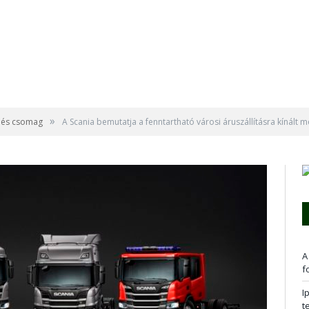
»
 és csomag
A Scania bemutatja a fenntartható városi áruszállításra kínált 
A
f
I
t