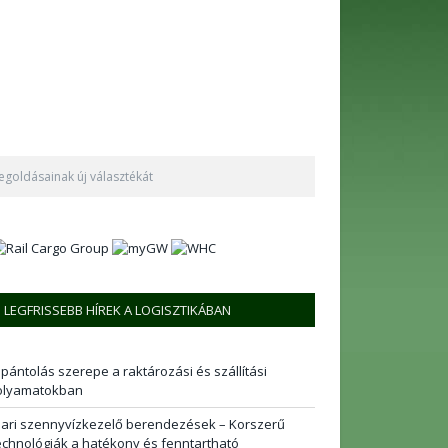
megoldásainak új választékát
LEGFRISSEBB HÍREK A LOGISZTIKÁBAN
 pántolás szerepe a raktározási és szállítási
olyamatokban
pari szennyvízkezelő berendezések – Korszerű
echnológiák a hatékony és fenntartható