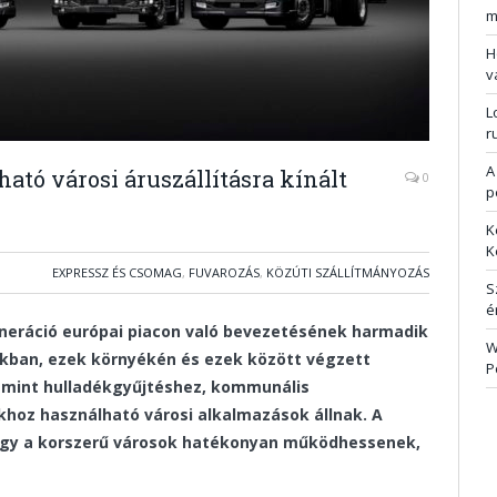
m
H
v
L
r
A
ató városi áruszállításra kínált
0
p
K
K
EXPRESSZ ÉS CSOMAG
,
FUVAROZÁS
,
KÖZÚTI SZÁLLÍTMÁNYOZÁS
S
é
eneráció európai piacon való bevezetésének harmadik
W
kban, ezek környékén és ezek között végzett
P
valamint hulladékgyűjtéshez, kommunális
hoz használható városi alkalmazások állnak. A
hogy a korszerű városok hatékonyan működhessenek,