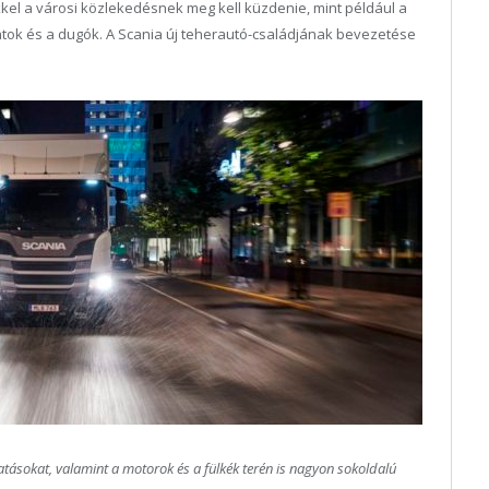
kel a városi közlekedésnek meg kell küzdenie, mint például a
tok és a dugók. A Scania új teherautó-családjának bevezetése
tatásokat, valamint a motorok és a fülkék terén is nagyon sokoldalú