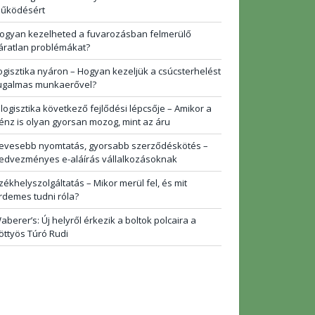
űködésért
ogyan kezelheted a fuvarozásban felmerülő
áratlan problémákat?
ogisztika nyáron – Hogyan kezeljük a csúcsterhelést
ugalmas munkaerővel?
 logisztika következő fejlődési lépcsője – Amikor a
énz is olyan gyorsan mozog, mint az áru
evesebb nyomtatás, gyorsabb szerződéskötés –
edvezményes e-aláírás vállalkozásoknak
zékhelyszolgáltatás – Mikor merül fel, és mit
rdemes tudni róla?
aberer’s: Új helyről érkezik a boltok polcaira a
öttyös Túró Rudi