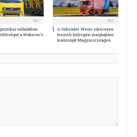
0
0
gisztikai vállalatban
A Gebrüder Weiss sikeresen
 többséget a Waberer’s
teszteli hidrogén-meghajtású
kamionját Magyarországon