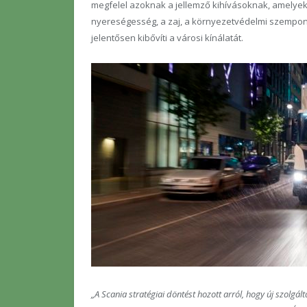
megfelel azoknak a jellemző kihívásoknak, amelyek
nyereségesség, a zaj, a környezetvédelmi szempon
jelentősen kibővíti a városi kínálatát.
„A Scania stratégiai döntést hozott arról, hogy új szolgál