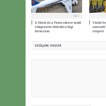
0
A Shein és a Temu sikere miatt
Vasúti lo
világszerte letérdel a légi
szerzett
fuvarozás
csoport
SZÓLJON HOZZÁ