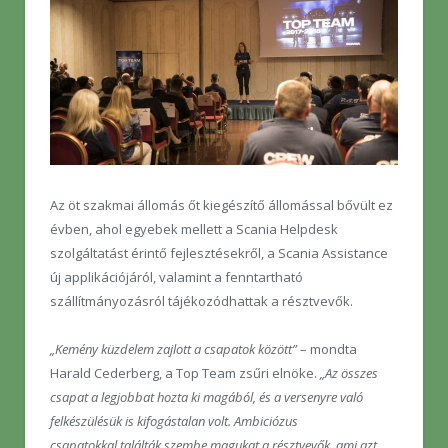
Az öt szakmai állomás őt kiegészítő állomással bővült ez
évben, ahol egyebek mellett a Scania Helpdesk
szolgáltatást érintő fejlesztésekről, a Scania Assistance
új applikációjáról, valamint a fenntartható
szállítmányozásról tájékozódhattak a résztvevők.
„Kemény küzdelem zajlott a csapatok között”
– mondta
Harald Cederberg, a Top Team zsűri elnöke.
„Az összes
csapat a legjobbat hozta ki magából, és a versenyre való
felkészülésük is kifogástalan volt. Ambiciózus
csapatokkal találták szembe magukat a résztvevők, ami azt