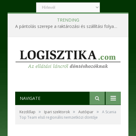
TRENDING
A pántolás szerepe a raktározási és szállítási folyamatokban
NAVIGATE
»
»
»
Kezdőlap
Ipari szektorok
Autóipar
A Scania
Top Team első regionális nemzetközi döntője