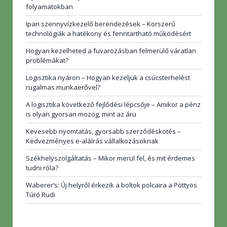
folyamatokban
Ipari szennyvízkezelő berendezések – Korszerű
technológiák a hatékony és fenntartható működésért
Hogyan kezelheted a fuvarozásban felmerülő váratlan
problémákat?
Logisztika nyáron – Hogyan kezeljük a csúcsterhelést
rugalmas munkaerővel?
A logisztika következő fejlődési lépcsője – Amikor a pénz
is olyan gyorsan mozog, mint az áru
Kevesebb nyomtatás, gyorsabb szerződéskötés –
Kedvezményes e-aláírás vállalkozásoknak
Székhelyszolgáltatás – Mikor merül fel, és mit érdemes
tudni róla?
Waberer’s: Új helyről érkezik a boltok polcaira a Pöttyös
Túró Rudi