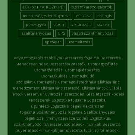
LOGISZTIKAI KÖZPONT
logisztikai szolgáltatók
mesterséges intelligencia
mlszksz
prologis
pénzügyek
raben
raktározás
scania
szállítmányozás
UPS
vasúti szállítmányozás
építőipar
üzemeltetés
Anyagmozgatás szabályai
Beszerzés fogalma
Beszerzési
Menedzser Index
Beszerzési vezetők
Csomagszállítás
Csomagfeladás
Csomagkézbesítés
Csomagküldés
Csomagküldő
szolgálat
Csomagolás
Csomagolástechnika
Ellátási lánc
menedzsment
Ellátási lánc szereplői
Ellátási láncok
Ellátási
láncok versenye
Fuvarozási szerződés
Készletgazdálkodási
rendszerek
Logisztika fogalma
Logisztikai
ügyintéző
Logisztikai cégek
Raktározás
fogalma
Szállítmányozás fogalma
Szállítmányozási
cégek
Szállítmányozási szerződés
Logisztikus,
szállítmányozó, fuvarszervező állások, munkák
Beszerző,
buyer állások, munkák
Járművezető, futár, sofőr állások,