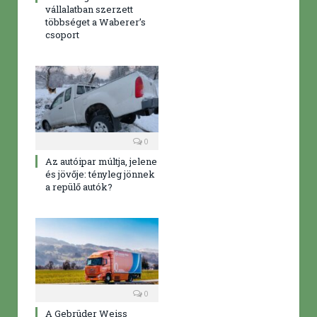
vállalatban szerzett
többséget a Waberer’s
csoport
0
Az autóipar múltja, jelene
és jövője: tényleg jönnek
a repülő autók?
0
A Gebrüder Weiss