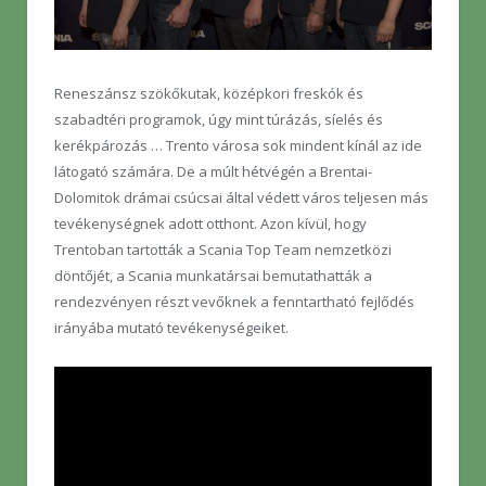
Reneszánsz szökőkutak, középkori freskók és
szabadtéri programok, úgy mint túrázás, síelés és
kerékpározás … Trento városa sok mindent kínál az ide
látogató számára. De a múlt hétvégén a Brentai-
Dolomitok drámai csúcsai által védett város teljesen más
tevékenységnek adott otthont. Azon kívül, hogy
Trentoban tartották a Scania Top Team nemzetközi
döntőjét, a Scania munkatársai bemutathatták a
rendezvényen részt vevőknek a fenntartható fejlődés
irányába mutató tevékenységeiket.