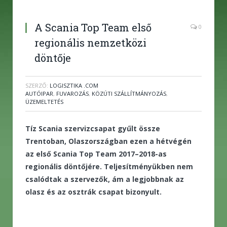
A Scania Top Team első
0
regionális nemzetközi
döntője
SZERZŐ:
LOGISZTIKA .COM
AUTÓIPAR
,
FUVAROZÁS
,
KÖZÚTI SZÁLLÍTMÁNYOZÁS
,
ÜZEMELTETÉS
Tíz Scania szervizcsapat gyűlt össze
Trentoban, Olaszországban ezen a hétvégén
az első Scania Top Team 2017–2018-as
regionális döntőjére. Teljesítményükben nem
csalódtak a szervezők, ám a legjobbnak az
olasz és az osztrák csapat bizonyult.