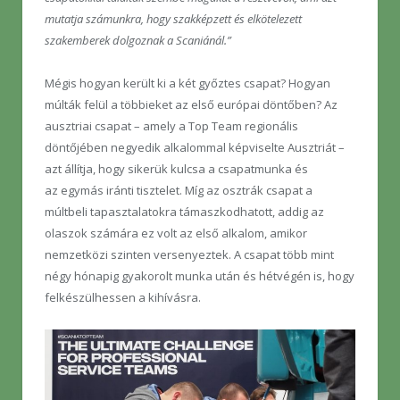
mutatja számunkra, hogy szakképzett és elkötelezett
szakemberek dolgoznak a Scaniánál.”
Mégis hogyan került ki a két győztes csapat? Hogyan
múlták felül a többieket az első európai döntőben? Az
ausztriai csapat – amely a Top Team regionális
döntőjében negyedik alkalommal képviselte Ausztriát –
azt állítja, hogy sikerük kulcsa a csapatmunka és
az egymás iránti tisztelet. Míg az osztrák csapat a
múltbeli tapasztalatokra támaszkodhatott, addig az
olaszok számára ez volt az első alkalom, amikor
nemzetközi szinten versenyeztek. A csapat több mint
négy hónapig gyakorolt munka után és hétvégén is, hogy
felkészülhessen a kihívásra.