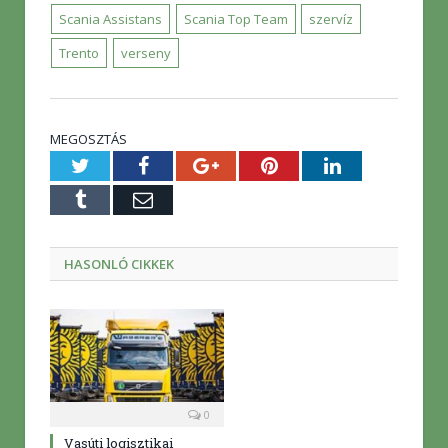
Scania Assistans
Scania Top Team
szervíz
Trento
verseny
MEGOSZTÁS
Twitter
Facebook
Google+
Pinterest
LinkedIn
Tumblr
E-
mail
HASONLÓ CIKKEK
0
Vasúti logisztikai