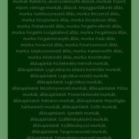
munkák
Raktáros, áruösszekészítő állások, munkák
Export,
import, vámügyi munkák, állások
Anyaggazdálkodó állás,
munka
Autóbuszvezető állás, munka
Beszerző állás,
munka
Diszponens állás, munka
Diszpécser állás,
munka
Flottakezelő állás, munka
Forgalmi ellenőr állás,
munka
Forgalmi szolgálattevő állás, munka
Forgalmista állás,
munka
Forgalomirányító állás, munka
Futár állás,
munka
Fuvarozó állás, munka
Fuvarszervező állás,
munka
Gépkocsivezető állás, munka
Kamionsofőr állás,
munka
Kézbesítő állás, munka
Koordinátor
állásajánlat
Közlekedési mérnök munkák,
állásajánlatok
Logisztikai és ellátási kontroller munkák,
állásajánlatok
Logisztikai vezető munkák,
állásajánlatok
Logisztikus munkák,
állásajánlatok
Mozdonyvezető munkák, állásajánlatok
Pilóta
munkák, állásajánlatok
Postai kézbesítő munkák,
állásajánlatok
Raktáros munkák, állásajánlatok
Repülőgép-
karbantartó munkák, állásajánlatok
Sofőr munkák,
állásajánlatok
Speditőr munkák,
állásajánlatok
Szállítmánykísérő munkák,
állásajánlatok
Szállítmányozó munkák,
állásajánlatok
Targoncavezető munkák,
állásajánlatok
Tehergépkocsivezető munkák,