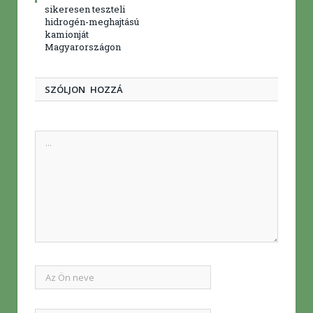
sikeresen teszteli
hidrogén-meghajtású
kamionját
Magyarországon
SZÓLJON HOZZÁ