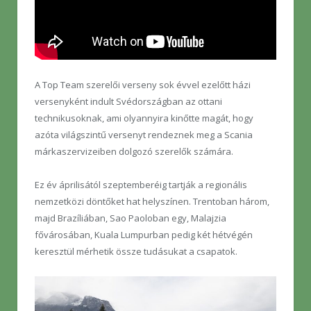
A Top Team szerelői verseny sok évvel ezelőtt házi
versenyként indult Svédországban az ottani
technikusoknak, ami olyannyira kinőtte magát, hogy
azóta világszintű versenyt rendeznek meg a Scania
márkaszervizeiben dolgozó szerelők számára.
Ez év áprilisától szeptemberéig tartják a regionális
nemzetközi döntőket hat helyszínen. Trentoban három,
majd Brazíliában, Sao Paoloban egy, Malajzia
fővárosában, Kuala Lumpurban pedig két hétvégén
keresztül mérhetik össze tudásukat a csapatok.