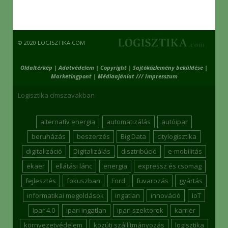
© 2020 LOGISZTIKA.COM
Oldaltérkép
|
Adatvédelem
|
Copyright
|
Sajtóközlemény beküldése
|
Marketingpont
|
Médiaajánlat /// Impresszum
Logisztika címszavakban
alternatív energia
automatizálás
autóipar
beruházás
beszerzés
Big Data
citylogisztika
digitalizáció
Digitalizálás
disztribúció
e-mobilitás
ekaer
ellátási lánc
energia
expressz és csomag
fejlesztés
fokuszban
Ford
fuvarozás
gyártás
informatikai megoldások
ingatlan
innováció
IoT
Ipar 4.0
ipari ingatlan
ipari szektorok
karrier
környezetvédelem
közúti szállítmányozás
logisztika