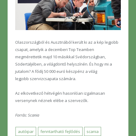
Olaszországból és Ausztriából került ki az a kép legjobb
csapat, amelyik a decemberi Top Teamben
megmérettetik majd 10 másikkal Svédországban,
Södertäljében, a világdöntő helyszínén. És hogy mi a
jutalom? A fődíj 50 000 euró készpénz a világ
legjobb szervizcsapata számára.
Az elkövetkező hétvégén hasonlóan izgalmasan
versenynek néznek elébe a szervezők.
Forrás: Scania
autóipar
fenntartható fejlődés
scania