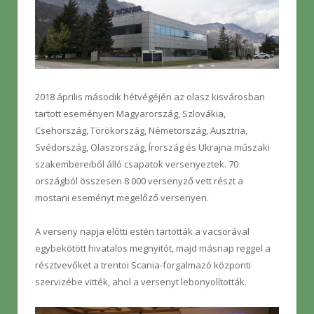
2018 április második hétvégéjén az olasz kisvárosban
tartott eseményen Magyarország, Szlovákia,
Csehország, Törökország, Németország, Ausztria,
Svédország, Olaszország, Írország és Ukrajna műszaki
szakembereiből álló csapatok versenyeztek. 70
országból összesen 8 000 versenyző vett részt a
mostani eseményt megelőző versenyen.
A verseny napja előtti estén tartották a vacsorával
egybekötött hivatalos megnyitót, majd másnap reggel a
résztvevőket a trentoi Scania-forgalmazó központi
szervizébe vitték, ahol a versenyt lebonyolították.