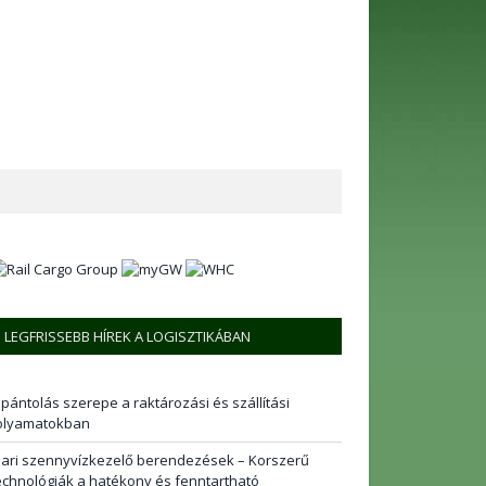
LEGFRISSEBB HÍREK A LOGISZTIKÁBAN
 pántolás szerepe a raktározási és szállítási
olyamatokban
pari szennyvízkezelő berendezések – Korszerű
echnológiák a hatékony és fenntartható