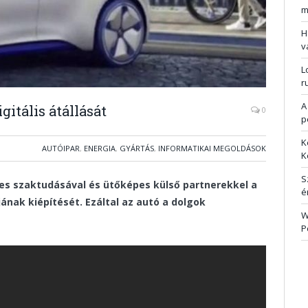
m
H
v
L
r
A
gitális átállását
0
p
K
AUTÓIPAR
,
ENERGIA
,
GYÁRTÁS
,
INFORMATIKAI MEGOLDÁSOK
K
S
es szaktudásával és ütőképes külső partnerekkel a
é
jának kiépítését. Ezáltal az autó a dolgok
W
P