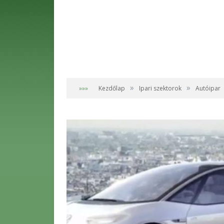
»
»
»»»
Kezdőlap
Ipari szektorok
Autóipar