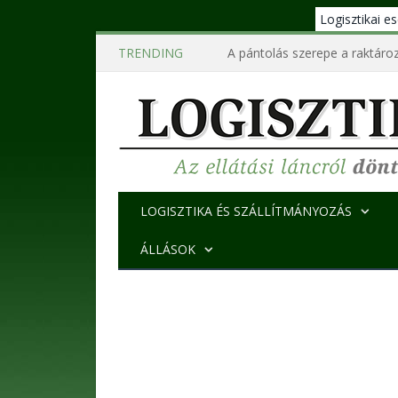
Logisztikai 
TRENDING
A pántolás szerepe a raktároz
LOGISZTIKA ÉS SZÁLLÍTMÁNYOZÁS
ÁLLÁSOK