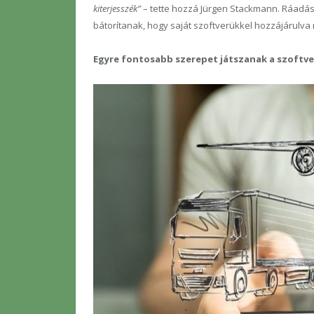
kiterjesszék”
– tette hozzá Jürgen Stackmann. Ráadásul
bátorítanak, hogy saját szoftverükkel hozzájárulva
Egyre fontosabb szerepet játszanak a szoftv