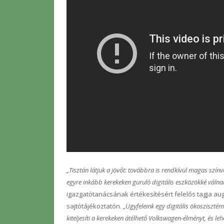
„Tisztán látjuk a jövőt: továbbra is rendkívül magas sz
egyre inkább kerekeken guruló digitális eszközökké váln
igazgatótanácsának értékesítésért felelős tagja augu
sajtótájékoztatón.
„Ügyfeleink egy digitális ökosziszt
kiteljesíti a kerekeken átélhető Volkswagen-élményt, és leh