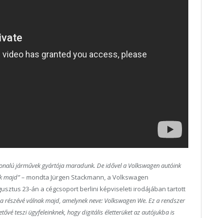
ínvonalú járművek gyártója maradunk. De idővel a Volkswagen autóink
ak majd”
– mondta Jürgen Stackmann, a Volkswagen
sztus 23-án a cégcsoport berlini képviseleti irodájában tartott
éma részévé válnak majd, amelynek neve: Volkswagen We. Ez a rendszer
etővé teszi ügyfeleinknek, hogy digitális életterüket az autójukba is