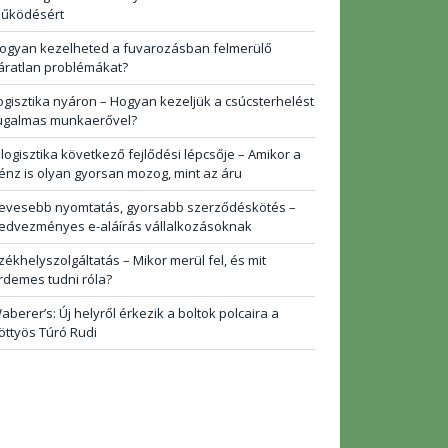
űködésért
ogyan kezelheted a fuvarozásban felmerülő
áratlan problémákat?
ogisztika nyáron – Hogyan kezeljük a csúcsterhelést
ugalmas munkaerővel?
 logisztika következő fejlődési lépcsője – Amikor a
énz is olyan gyorsan mozog, mint az áru
evesebb nyomtatás, gyorsabb szerződéskötés –
edvezményes e-aláírás vállalkozásoknak
zékhelyszolgáltatás – Mikor merül fel, és mit
rdemes tudni róla?
aberer’s: Új helyről érkezik a boltok polcaira a
öttyös Túró Rudi