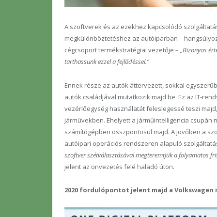
A szoftverek és az ezekhez kapcsolódó szolgáltat
megkülönböztetéshez az autóiparban – hangsúlyozta
cégcsoport termékstratégiai vezetője –
„Bizonyos érte
tarthassunk ezzel a fejlődéssel.”
Ennek része az autók áttervezett, sokkal egyszerűb
autók családjával mutatkozik majd be. Ez az IT-re
vezérlőegység használatát feleslegessé teszi majd
járművekben. Ehelyett a járműintelligencia csupán
számítógépben összpontosul majd. A jövőben a szof
autóipari operációs rendszeren alapuló szolgáltatás
szoftver szétválasztásával megteremtjük a folyamatos fri
jelent az önvezetés felé haladó úton.
2020 fordulópontot jelent majd a Volkswagen