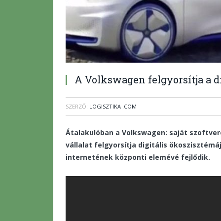
A Volkswagen felgyorsítja a di
SZERZŐ:
LOGISZTIKA .COM
Átalakulóban a Volkswagen: saját szoftver
vállalat felgyorsítja digitális ökoszisztémá
internetének központi elemévé fejlődik.