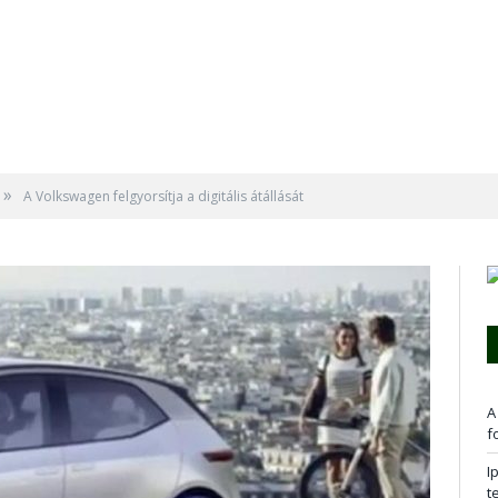
»
A Volkswagen felgyorsítja a digitális átállását
A
f
I
t