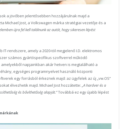
ások a jövőben jelentősebben hozzájárulnak majd a
 Michael Jost, a Volkswagen márka stratégiai vezetője és a
lemben újra fel kell találnunk az autót, hogy sikeresen lépést
b IT-rendszere, amely a 2020-tól megjelenő I.D. elektromos
ndszer számos gyártóspecifikus szoftverrel működő
, amelyekből napjainkban akár hetven is megtalálható a
 néhány, egységes programnyelvet használó központi
tverek egy forrásból érkeznek majd: az ügyfelek az új „vw.OS”
okat élvezhetik majd. Michael Jost hozzátette:
„A hardver és a
ssíthetőség és bővíthetőség alapját.”
Továbbá ez egy újabb lépést
 márkának