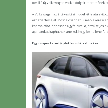
ötmillió új Volkswagen válik a dolgok internetének 
A Volkswagen az értékesítési modelljét is átalakított
ökoszisztémáját. Most először az új márkakeresked
kapcsolatba léphessen ügyfeleivel a jármű teljes éle
ajánlatokat kaphatnak anélkül, hogy be kellene fár
Egy csoportszintű platform létrehozása