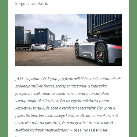
kiegészítéseként.
„A kis zajszinttel és kipufogógázok nélkül üzemelő automatizált
szállítójárművek fontos szerepet játszanak a logisztika
jövőjében, ezek mind az üzletmenet, mind a társadalom
szempontjából előnyösek. Ezt az együttműködést fontos
kezdetnek tartjuk, és ezen a területen szeretnénk élen járni a
fejlesztésben. Vera sebessége korlátozott, ám a miénk nem. A
tesztelést már megkezdtük, és a megoldást az elkövetkező
években kívánjuk megvalósítani”
– teszi hozzá Mikael