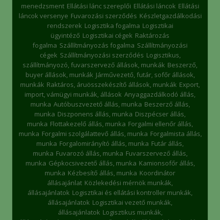
menedzsment
Ellátási lánc szereplői
Ellátási láncok
Ellátási
láncok versenye
Fuvarozási szerződés
Készletgazdálkodási
rendszerek
Logisztika fogalma
Logisztikai
ügyintéző
Logisztikai cégek
Raktározás
fogalma
Szállítmányozás fogalma
Szállítmányozási
cégek
Szállítmányozási szerződés
Logisztikus,
szállítmányozó, fuvarszervező állások, munkák
Beszerző,
buyer állások, munkák
Járművezető, futár, sofőr állások,
munkák
Raktáros, áruösszekészítő állások, munkák
Export,
import, vámügyi munkák, állások
Anyaggazdálkodó állás,
munka
Autóbuszvezető állás, munka
Beszerző állás,
munka
Diszponens állás, munka
Diszpécser állás,
munka
Flottakezelő állás, munka
Forgalmi ellenőr állás,
munka
Forgalmi szolgálattevő állás, munka
Forgalmista állás,
munka
Forgalomirányító állás, munka
Futár állás,
munka
Fuvarozó állás, munka
Fuvarszervező állás,
munka
Gépkocsivezető állás, munka
Kamionsofőr állás,
munka
Kézbesítő állás, munka
Koordinátor
állásajánlat
Közlekedési mérnök munkák,
állásajánlatok
Logisztikai és ellátási kontroller munkák,
állásajánlatok
Logisztikai vezető munkák,
állásajánlatok
Logisztikus munkák,