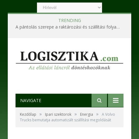
TRENDING
A pántolás szerepe a raktározási és szállítási folyamatokban
NAVIGATE
»
»
»
Kezdőlap
Ipari szektorok
Energia
A Volvo
Trucks bemutatja automatizált szállítási megoldását