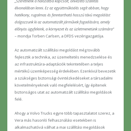
„Szeretnénk a hálózatba kapcsolt, önvezető szállítás
élvonalában lenni. Ez az együttműködés segít abban, hogy
hatékony, rugalmas és fenntartható hosszú távú megoldást
dolgozzunk ki az automatizált járművek fogadására, amely
előnyös ügyfeleink, a környezet és az üzletmenetünk számára”
– mondja Torben Carlsen, a DFDS vezérigazgatója.
Az automatizált szállítási megoldást még tovább
fejlesztik a technika, az üzemeltetés menedzselése és
az infrastruktúra-adaptációk tekintetében a teljes
mértékű üzemképesség érdekében. Ezenkívül bevezetik
a szükséges biztonsági óvintézkedéseket a társadalmi
követelményeknek való megfelelésért, így építenek
biztonságos utat az automatizált szállítási megoldások
felé.
Ahogy a Volvo Trucks egyre több tapasztalatot szerez, a
Vera más hasonló felhasználási esetekben is
alkalmazhatóvá válhat a mai szállítási megoldások