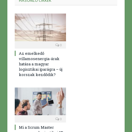
HASONLÓ CIKKEK
0
Az emelkedő
villamosenergia-árak
hatása a magyar
logisztikai iparágra – új
korszak kezdődik?
0
Mi a Scrum Master