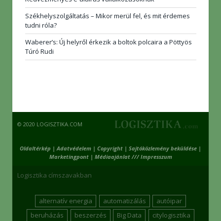
Székhelyszolgáltatás – Mikor merül fel, és mit érdemes
tudni róla?
Waberer’s: Új helyről érkezik a boltok polcaira a Pöttyös
Túró Rudi
© 2020 LOGISZTIKA.COM
Oldaltérkép
|
Adatvédelem
|
Copyright
|
Sajtóközlemény beküldése
|
Marketingpont
|
Médiaajánlat /// Impresszum
Logisztika címszavakban
alternatív energia
automatizálás
autóipar
beruházás
beszerzés
Big Data
citylogisztika