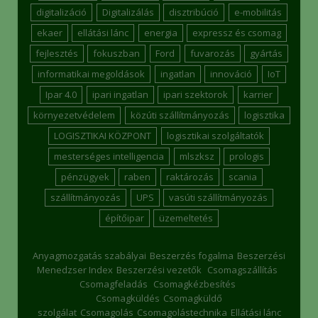
digitalizáció
Digitalizálás
disztribúció
e-mobilitás
ekaer
ellátási lánc
energia
expressz és csomag
fejlesztés
fokuszban
Ford
fuvarozás
gyártás
informatikai megoldások
ingatlan
innováció
IoT
Ipar 4.0
ipari ingatlan
ipari szektorok
karrier
környezetvédelem
közúti szállítmányozás
logisztika
LOGISZTIKAI KÖZPONT
logisztikai szolgáltatók
mesterséges intelligencia
mlszksz
prologis
pénzügyek
raben
raktározás
scania
szállítmányozás
UPS
vasúti szállítmányozás
építőipar
üzemeltetés
Anyagmozgatás szabályai
Beszerzés fogalma
Beszerzési
Menedzser Index
Beszerzési vezetők
Csomagszállítás
Csomagfeladás
Csomagkézbesítés
Csomagküldés
Csomagküldő
szolgálat
Csomagolás
Csomagolástechnika
Ellátási lánc