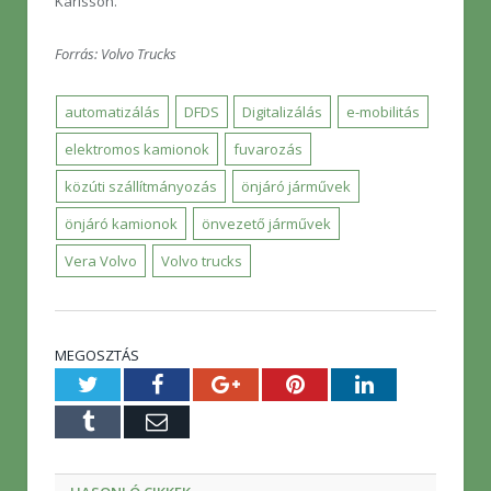
Karlsson.
Forrás: Volvo Trucks
automatizálás
DFDS
Digitalizálás
e-mobilitás
elektromos kamionok
fuvarozás
közúti szállítmányozás
önjáró járművek
önjáró kamionok
önvezető járművek
Vera Volvo
Volvo trucks
MEGOSZTÁS
Twitter
Facebook
Google+
Pinterest
LinkedIn
Tumblr
E-
mail