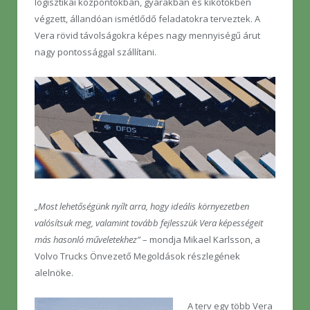
logisztikai központokban, gyárakban és kikötőkben
végzett, állandóan ismétlődő feladatokra terveztek. A
Vera rövid távolságokra képes nagy mennyiségű árut
nagy pontossággal szállítani.
„Most lehetőségünk nyílt arra, hogy ideális környezetben
valósítsuk meg, valamint tovább fejlesszük Vera képességeit
más hasonló műveletekhez”
– mondja Mikael Karlsson, a
Volvo Trucks Önvezető Megoldások részlegének
alelnöke.
A terv egy több Vera