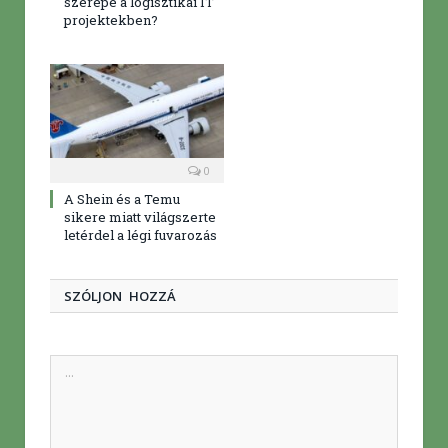
szerepe a logisztikai IT
projektekben?
0
A Shein és a Temu
sikere miatt világszerte
letérdel a légi fuvarozás
SZÓLJON HOZZÁ