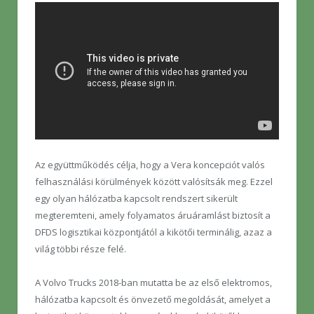
Az együttműködés célja, hogy a Vera koncepciót valós
felhasználási körülmények között valósítsák meg. Ezzel
egy olyan hálózatba kapcsolt rendszert sikerült
megteremteni, amely folyamatos áruáramlást biztosít a
DFDS logisztikai központjától a kikötői terminálig, azaz a
világ többi része felé.
A Volvo Trucks 2018-ban mutatta be az első elektromos,
hálózatba kapcsolt és önvezető megoldását, amelyet a