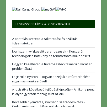
LEGFRISSEBB HÍREK A LOGISZTIKÁBAN
A pántolás szerepe a raktározási és szállítási
folyamatokban
Ipari szennyvízkezelő berendezések – Korszerű
technológiák a hatékony és fenntartható működésért
Hogyan kezelheted a fuvarozásban felmerülő váratlan
problémákat?
Logisztika nyáron – Hogyan kezeljük a csúcsterhelést
rugalmas munkaerővel?
A logisztika következő fejlődési lépcsője – Amikor a pénz
is olyan gyorsan mozog, mint az áru
Kevesebb nyomtatás, gyorsabb szerződéskötés –
Kedvezményes e-aláírás vállalkozásoknak