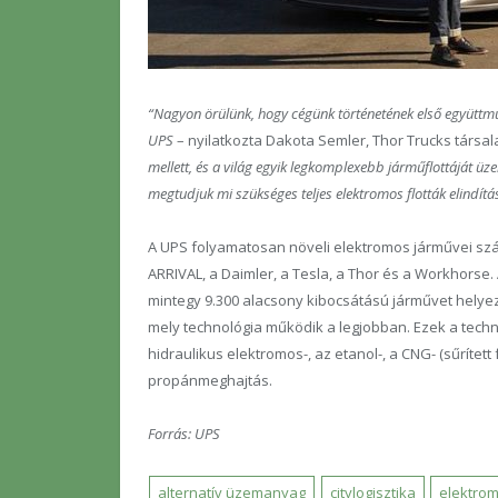
“Nagyon örülünk, hogy cégünk történetének első együttműk
UPS
– nyilatkozta Dakota Semler, Thor Trucks társal
mellett, és a világ egyik legkomplexebb járműflottáját üze
megtudjuk mi szükséges teljes elektromos flották elindítás
A UPS folyamatosan növeli elektromos járművei szám
ARRIVAL, a Daimler, a Tesla, a Thor és a Workhorse
mintegy 9.300 alacsony kibocsátású járművet helye
mely technológia működik a legjobban. Ezek a techno
hidraulikus elektromos-, az etanol-, a CNG- (sűrített 
propánmeghajtás.
Forrás: UPS
alternatív üzemanyag
citylogisztika
elektro