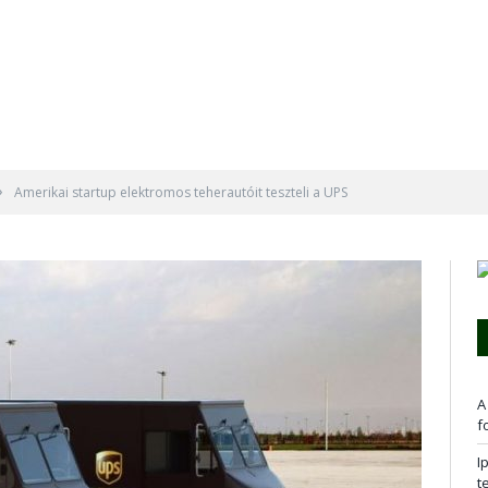
»
Amerikai startup elektromos teherautóit teszteli a UPS
A
f
I
t