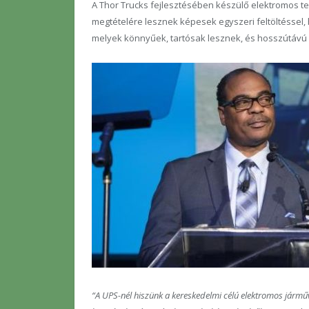
A Thor Trucks fejlesztésében készülő elektromos te
megtételére lesznek képesek egyszeri feltöltéssel, 
melyek könnyűek, tartósak lesznek, és hosszútávú 
“A UPS-nél hiszünk a kereskedelmi célú elektromos járműv