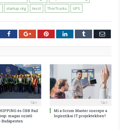
s
startup cég
teszt
ThorTrucks
UPS
tter
Facebook
Google+
Pinterest
LinkedIn
Tumblr
E-
mail
0
0
HIPPING és ÖBB Rail
Mi a Scrum Master szerepe a
oup: magas szintű
logisztikai IT projektekben?
ó Budapesten