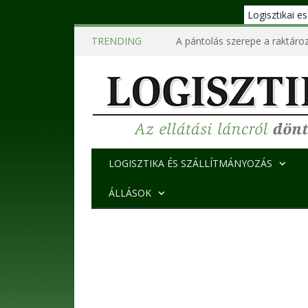
Logisztikai 
TRENDING
A pántolás szerepe a raktároz
LOGISZTIKA ÉS SZÁLLÍTMÁNYOZÁS
ÁLLÁSOK