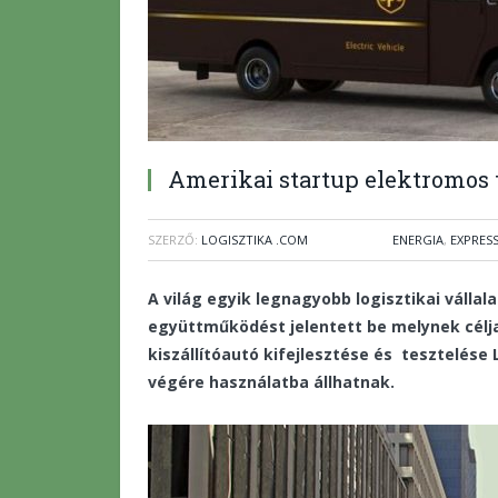
Amerikai startup elektromos t
SZERZŐ:
LOGISZTIKA .COM
ENERGIA
,
EXPRES
A világ egyik legnagyobb logisztikai vállala
együttműködést jelentett be melynek célj
kiszállítóautó kifejlesztése és tesztelés
végére használatba állhatnak.