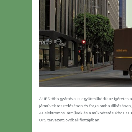
A UPS több gyártóval is együttműködik az ígéretes 
járművek tesztelésében és forgalomba állításában, 
Az elektromos járművek és a működtetésükhöz szüks
UPS tervezett jövőbeli flottájában.