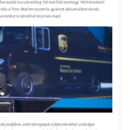
herautók hozzávetőleg 100 mérföld (mintegy 160 kilométer)
hála a Thor által tervezett és gyártott akkumulátoroknak,
vezetést is lehetővé tesznek majd.
ek jövőjében, ezért támogatjuk a fejlesztésükhöz szükséges