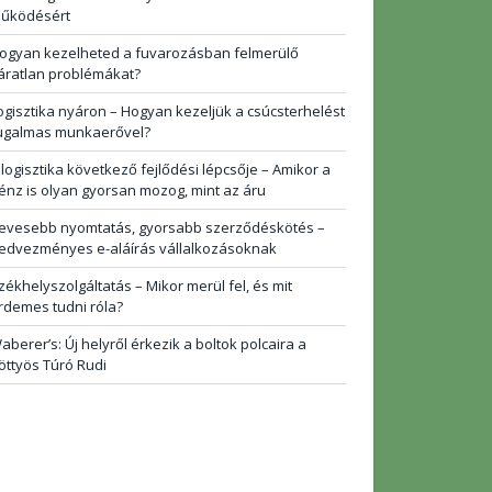
űködésért
ogyan kezelheted a fuvarozásban felmerülő
áratlan problémákat?
ogisztika nyáron – Hogyan kezeljük a csúcsterhelést
ugalmas munkaerővel?
 logisztika következő fejlődési lépcsője – Amikor a
énz is olyan gyorsan mozog, mint az áru
evesebb nyomtatás, gyorsabb szerződéskötés –
edvezményes e-aláírás vállalkozásoknak
zékhelyszolgáltatás – Mikor merül fel, és mit
rdemes tudni róla?
aberer’s: Új helyről érkezik a boltok polcaira a
öttyös Túró Rudi