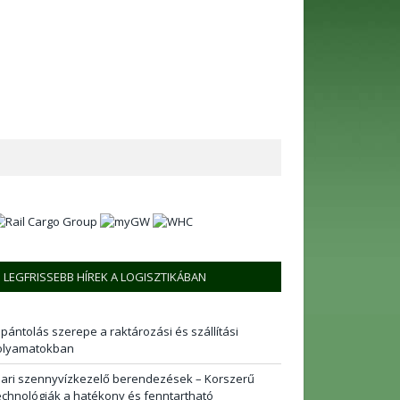
LEGFRISSEBB HÍREK A LOGISZTIKÁBAN
 pántolás szerepe a raktározási és szállítási
olyamatokban
pari szennyvízkezelő berendezések – Korszerű
echnológiák a hatékony és fenntartható