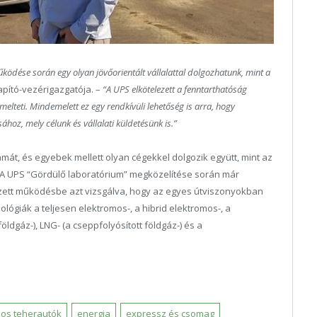
ödése során egy olyan jövőorientált vállalattal dolgozhatunk, mint a
apító-vezérigazgatója. –
“A UPS elkötelezett a fenntarthatóság
melteti. Mindemelett ez egy rendkívüli lehetőség is arra, hogy
ához, mely célunk és vállalati küldetésünk is.”
át, és egyebek mellett olyan cégekkel dolgozik együtt, mint az
. A UPS “Gördülő laboratórium” megközelítése során már
zett működésbe azt vizsgálva, hogy az egyes útviszonyokban
lógiák a teljesen elektromos-, a hibrid elektromos-, a
földgáz-), LNG- (a cseppfolyósított földgáz-) és a
mos teherautók
energia
expressz és csomag