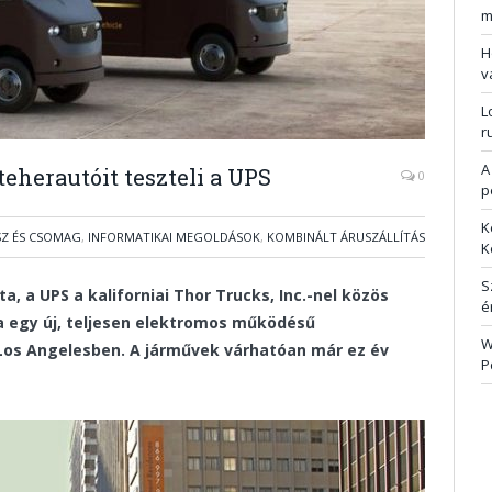
m
H
v
L
r
A
eherautóit teszteli a UPS
0
p
K
SZ ÉS CSOMAG
,
INFORMATIKAI MEGOLDÁSOK
,
KOMBINÁLT ÁRUSZÁLLÍTÁS
K
S
ta, a UPS a kaliforniai Thor Trucks, Inc.-nel közös
é
a egy új, teljesen elektromos működésű
W
e Los Angelesben. A járművek várhatóan már ez év
P