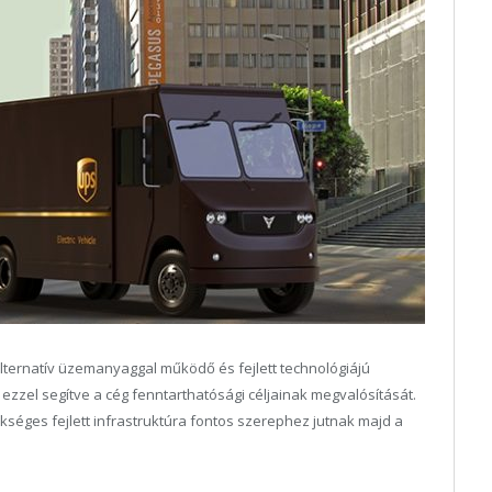
alternatív üzemanyaggal működő és fejlett technológiájú
ezzel segítve a cég fenntarthatósági céljainak megvalósítását.
éges fejlett infrastruktúra fontos szerephez jutnak majd a