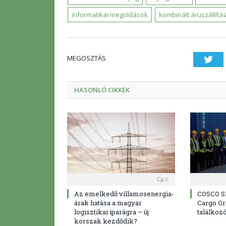
informatikai megoldások
kombinált áruszállítá
MEGOSZTÁS
Twi
HASONLÓ CIKKEK
0
Az emelkedő villamosenergia-
COSCO S
árak hatása a magyar
Cargo Gr
logisztikai iparágra – új
találkoz
korszak kezdődik?