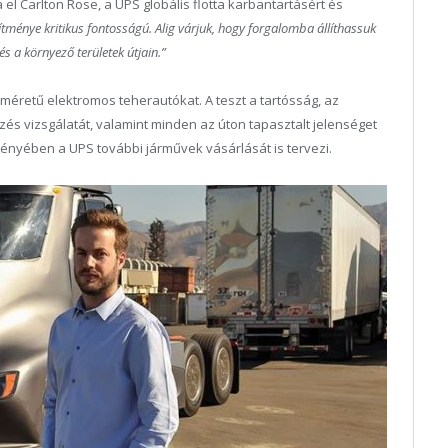
el Carlton Rose, a UPS globális flotta karbantartásért és
esítménye kritikus fontosságú. Alig várjuk, hogy forgalomba állíthassuk
és a környező területek útjain.”
méretű elektromos teherautókat. A teszt a tartósság, az
zés vizsgálatát, valamint minden az úton tapasztalt jelenséget
vényében a UPS további járművek vásárlását is tervezi.