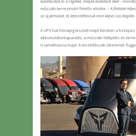
kutatásokat és a cégeket, melyek kivitelezik őket –
mondta 
műszaki tervezésért felelős elnöke.
– A flottánk telj
az új járművet, és letesztelhessük mire képes Los Angeles 
A UPS hat hónapig teszteli majd élesben a közepes 
akkumulátorkapacitás, a műszaki felépítés és terve
is tartalmazza majd. A tesztidőszak sikerének függ