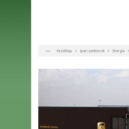
»
»
»»»
Kezdőlap
Ipari szektorok
Energia