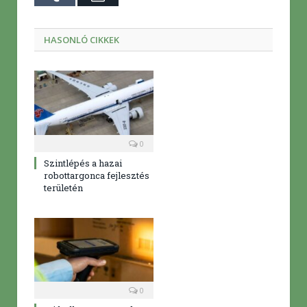
mail
HASONLÓ CIKKEK
0
Szintlépés a hazai
robottargonca fejlesztés
területén
0