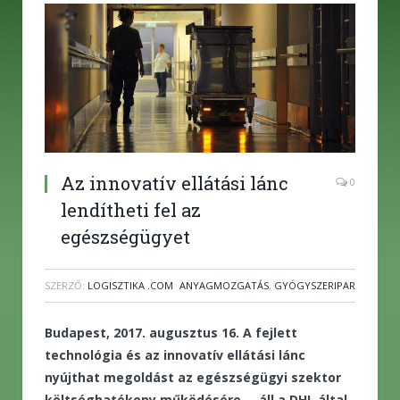
Az innovatív ellátási lánc
0
lendítheti fel az
egészségügyet
SZERZŐ:
LOGISZTIKA .COM
ANYAGMOZGATÁS
,
GYÓGYSZERIPAR
Budapest, 2017. augusztus 16. A fejlett
technológia és az innovatív ellátási lánc
nyújthat megoldást az egészségügyi szektor
költséghatékony működésére – áll a DHL által