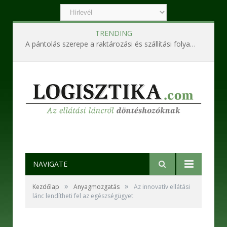
TRENDING
A pántolás szerepe a raktározási és szállítási folyamatokban
NAVIGATE
»
»
Kezdőlap
Anyagmozgatás
Az innovatív ellátási
lánc lendítheti fel az egészségügyet