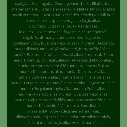
szolgálat
Csomagolás
Csomagolástechnika
Ellátási lánc
menedzsment
Ellátási lánc szereplői
Ellátási láncok
Ellátási
láncok versenye
Fuvarozási szerződés
Készletgazdálkodási
rendszerek
Logisztika fogalma
Logisztikai
ügyintéző
Logisztikai cégek
Raktározás
fogalma
Szállítmányozás fogalma
Szállítmányozási
cégek
Szállítmányozási szerződés
Logisztikus,
szállítmányozó, fuvarszervező állások, munkák
Beszerző,
buyer állások, munkák
Járművezető, futár, sofőr állások,
munkák
Raktáros, áruösszekészítő állások, munkák
Export,
import, vámügyi munkák, állások
Anyaggazdálkodó állás,
munka
Autóbuszvezető állás, munka
Beszerző állás,
munka
Diszponens állás, munka
Diszpécser állás,
munka
Flottakezelő állás, munka
Forgalmi ellenőr állás,
munka
Forgalmi szolgálattevő állás, munka
Forgalmista állás,
munka
Forgalomirányító állás, munka
Futár állás,
munka
Fuvarozó állás, munka
Fuvarszervező állás,
munka
Gépkocsivezető állás, munka
Kamionsofőr állás,
munka
Kézbesítő állás, munka
Koordinátor
állásajánlat
Közlekedési mérnök munkák,
állásajánlatok
Logisztikai és ellátási kontroller munkák,
állásajánlatok
Logisztikai vezető munkák,