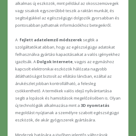
alkalmas új eszközök, mint például az okosszemüvegek
vagy sisakok egyszerűbbé teszik a raktári munkát, és
segítségükkel az egészségügyi dolgozók gyorsabban és
pontosabban juthatnak információkhoz betegeikről.
A
fejlett adatelemző módszerek
segítik a
szolgáltatókat abban, hogy az egészségügyi adatokat
felhasználva gyártási kapacitásaikat a valós igényekhez
igazítsák. A
Dolgok Internete
, vagyis az egymáshoz
kapcsolt elektronikai eszközök hálózata nagyobb
átláthatóságot biztosít az ellátási láncban, ezáltal az
árukészlet jobban kontrollálható, a felesleg
csökkenthető. A termékek valós idejű nyílvántartása
segíti a lopások és hamisítások megelőzésében is. Olyan
új technológiák alkalmazása mint a
3D
nyomtatás
megoldást nyújtanak a személyre szabott egészségügyi
eszközök, de akár gyógyszerek gyártására.
Mindezek hatására a jövőben jelentős változások