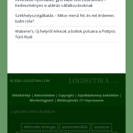
Kedvezményes e-aláírás vállalkozásoknak
Székhelyszolgáltatás – Mikor merül fel, és mit érdemes
tudni róla?
Waberer’s: Új helyről érkezik a boltok polcaira a Pöttyös
Túró Rudi
© 2020 LOGISZTIKA.COM
Oldaltérkép
|
Adatvédelem
|
Copyright
|
Sajtóközlemény beküldése
|
Marketingpont
|
Médiaajánlat /// Impresszum
Logisztika címszavakban
alternatív energia
automatizálás
autóipar