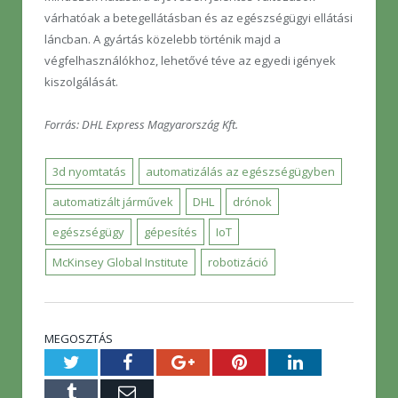
várhatóak a betegellátásban és az egészségügyi ellátási
láncban. A gyártás közelebb történik majd a
végfelhasználókhoz, lehetővé téve az egyedi igények
kiszolgálását.
Forrás: DHL Express Magyarország Kft.
3d nyomtatás
automatizálás az egészségügyben
automatizált járművek
DHL
drónok
egészségügy
gépesítés
IoT
McKinsey Global Institute
robotizáció
MEGOSZTÁS
Twitter
Facebook
Google+
Pinterest
LinkedIn
Tumblr
E-