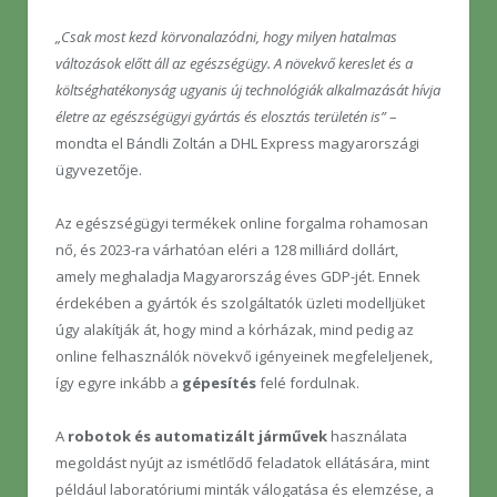
„Csak most kezd körvonalazódni, hogy milyen hatalmas
változások előtt áll az egészségügy. A növekvő kereslet és a
költséghatékonyság ugyanis új technológiák alkalmazását hívja
életre az egészségügyi gyártás és elosztás területén is”
–
mondta el Bándli Zoltán a DHL Express magyarországi
ügyvezetője.
Az egészségügyi termékek online forgalma rohamosan
nő, és 2023-ra várhatóan eléri a 128 milliárd dollárt,
amely meghaladja Magyarország éves GDP-jét. Ennek
érdekében a gyártók és szolgáltatók üzleti modelljüket
úgy alakítják át, hogy mind a kórházak, mind pedig az
online felhasználók növekvő igényeinek megfeleljenek,
így egyre inkább a
gépesítés
felé fordulnak.
A
robotok és automatizált járművek
használata
megoldást nyújt az ismétlődő feladatok ellátására, mint
például laboratóriumi minták válogatása és elemzése, a