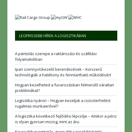
LEGFRISSEBB HÍREK A LOGISZTIKÁBAN
A pántolás szerepe a raktározási és szállítási
folyamatokban
Ipari szennyvízkezelő berendezések – Korszerű
technológiák a hatékony és fenntartható működésért
Hogyan kezelheted a fuvarozásban felmerülő váratlan
problémákat?
Logisztika nyáron – Hogyan kezeljük a csúcsterhelést
rugalmas munkaerővel?
A logisztika következő fejlődési lépcsője – Amikor a pénz
is olyan gyorsan mozog, mint az áru
Kevesebb nyomtatás, gyorsabb szerződéskötés –