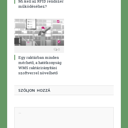
Mi kell az RFID rendszer
működéséhez?
0
Egy raktárban minden
mérhető, a hatékonyság
WMS raktárirányítási
szoftverrel növelhető
SZÓLJON HOZZÁ