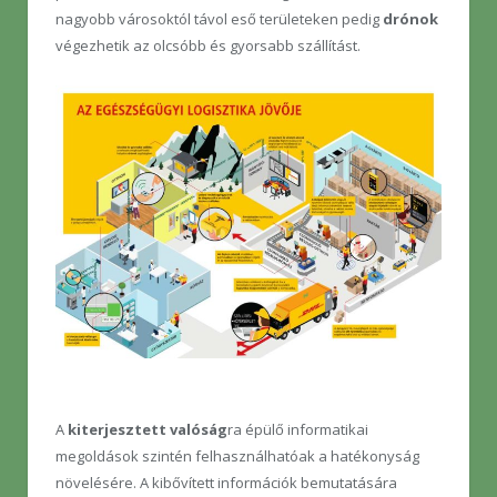
nagyobb városoktól távol eső területeken pedig
drónok
végezhetik az olcsóbb és gyorsabb szállítást.
A
kiterjesztett valóság
ra épülő informatikai
megoldások szintén felhasználhatóak a hatékonyság
növelésére. A kibővített információk bemutatására