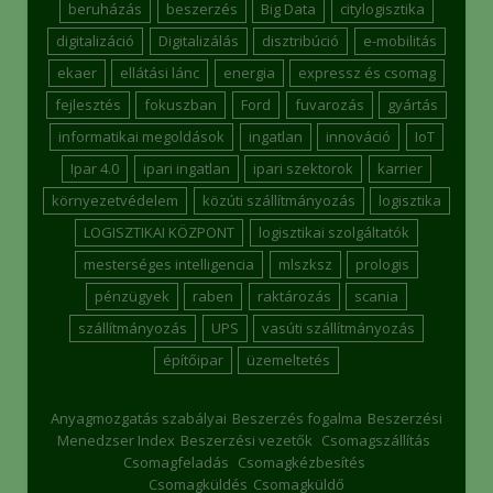
beruházás
beszerzés
Big Data
citylogisztika
digitalizáció
Digitalizálás
disztribúció
e-mobilitás
ekaer
ellátási lánc
energia
expressz és csomag
fejlesztés
fokuszban
Ford
fuvarozás
gyártás
informatikai megoldások
ingatlan
innováció
IoT
Ipar 4.0
ipari ingatlan
ipari szektorok
karrier
környezetvédelem
közúti szállítmányozás
logisztika
LOGISZTIKAI KÖZPONT
logisztikai szolgáltatók
mesterséges intelligencia
mlszksz
prologis
pénzügyek
raben
raktározás
scania
szállítmányozás
UPS
vasúti szállítmányozás
építőipar
üzemeltetés
Anyagmozgatás szabályai
Beszerzés fogalma
Beszerzési
Menedzser Index
Beszerzési vezetők
Csomagszállítás
Csomagfeladás
Csomagkézbesítés
Csomagküldés
Csomagküldő