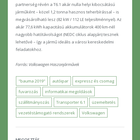
partnerség révén a T6.1 akár nulla helyi kibocsátású
járműként – közel 1,2 tonna hasznos teherbírással – is
megvásárolható lesz (82 kW / 112 LE teljesítménnyel). Az
akár 77,6 kWh kapacitású akkumulátorok 400 km-nél
nagyobb hatótávolságot (NEDC ciklus alapján) tesznek
lehetővé – így a jármű ideális a városi kereskedelmi
feladatokhoz.
Forrás: Volkswagen Haszonjárművek
"bauma 2019"
autóipar
expressz és csomag
fuvarozás
informatikai megoldások
szállítmányozás
Transporter 6.1
üzemeltetés
vezetéstámogató rendszerek
Volkswagen
MEGOSZTÁS