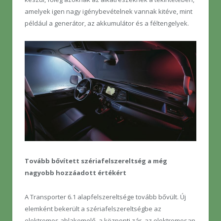
amelyek igen nagy igénybevételnek vannak kitéve, mint
például a generátor, az akkumulátor és a féltengelyek.
Tovább bővített szériafelszereltség a még
nagyobb hozzáadott értékért
A Transporter 6.1 alapfelszereltsége tovább bővült. Új
elemként bekerült a szériafelszereltségbe az
elektromos ablakemelő, a központi zár, az elektromosan