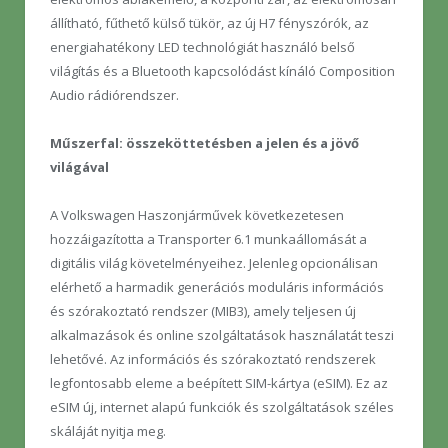
állítható, fűthető külső tükör, az új H7 fényszórók, az
energiahatékony LED technológiát használó belső
világítás és a Bluetooth kapcsolódást kínáló Composition
Audio rádiórendszer.
Műszerfal: összeköttetésben a jelen és a jövő
világával
A Volkswagen Haszonjárművek következetesen
hozzáigazította a Transporter 6.1 munkaállomását a
digitális világ követelményeihez. Jelenleg opcionálisan
elérhető a harmadik generációs moduláris információs
és szórakoztató rendszer (MIB3), amely teljesen új
alkalmazások és online szolgáltatások használatát teszi
lehetővé. Az információs és szórakoztató rendszerek
legfontosabb eleme a beépített SIM-kártya (eSIM). Ez az
eSIM új, internet alapú funkciók és szolgáltatások széles
skáláját nyitja meg.