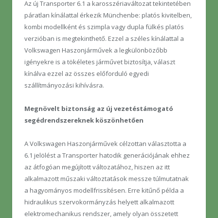
Az új Transporter 6.1 a karosszériaváltozat tekintetében
páratlan kínálattal érkezik Münchenbe: platós kivitelben,
kombi modellként és szimpla vagy dupla fülkés platós
verzióban is megtekinthető. Ezzel a széles kínálattal a
Volkswagen Haszonjárművek a legkülönbözőbb
igényekre is a tökéletes járművet biztosítja, választ
kínálva ezzel az összes előforduló egyedi
szállítmányozási kihívásra.
Megnövelt biztonság az új vezetéstámogató
segédrendszereknek köszönhetően
A Volkswagen Haszonjárművek célzottan választotta a
6.1 jelölést a Transporter hatodik generációjának ehhez
az átfogóan megújított változatához, hiszen az itt
alkalmazott műszaki változtatások messze túlmutatnak
a hagyományos modellfrissítésen. Erre kitűnő példa a
hidraulikus szervokormányzás helyett alkalmazott
elektromechanikus rendszer, amely olyan összetett