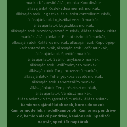
munka
Kézbesítő állás, munka
Koordinátor
állásajánlat
Közlekedési mérnök munkák,
állásajánlatok
Logisztikai és ellátási kontroller munkák,
állásajánlatok
Logisztikai vezető munkák,
állásajánlatok
Logisztikus munkák,
állásajánlatok
Mozdonyvezető munkák, állásajánlatok
Pilóta
munkák, állásajánlatok
Postai kézbesítő munkák,
állásajánlatok
Raktáros munkák, állásajánlatok
Repülőgép-
karbantartó munkák, állásajánlatok
Sofőr munkák,
állásajánlatok
Speditőr munkák,
állásajánlatok
Szállítmánykísérő munkák,
állásajánlatok
Szállítmányozó munkák,
állásajánlatok
Targoncavezető munkák,
állásajánlatok
Tehergépkocsivezető munkák,
állásajánlatok
Teherszállító munkák,
állásajánlatok
Tengerésztiszt munkák,
állásajánlatok
Vámtiszt munkák,
állásajánlatok
Vámügyintéző munkák, állásajánlatok
Kamionos ajándékdobozok, boros dobozok
Kamionmodellek, modellkamionok
Kamionos pendrive-
ok, kamion alakú pendrive, kamion usb
Speditőr
naptár, speditőr naptárak