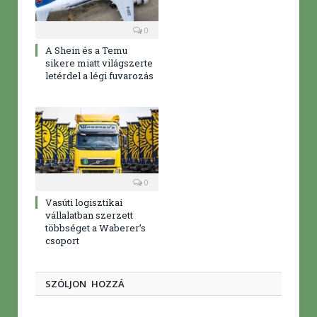
0
A Shein és a Temu
sikere miatt világszerte
letérdel a légi fuvarozás
0
Vasúti logisztikai
vállalatban szerzett
többséget a Waberer’s
csoport
SZÓLJON HOZZÁ