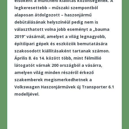
elsőként a müncheni kiállítás közönségének. A
legkeresettebb – műszaki szempontból
alaposan átdolgozott – haszonjármű
debütálásának helyszínéül pedig nem is
választhatott volna jobb eseményt a „bauma
2019” vásárnál, amelyet a világ legnagyobb,
építőipari gépek és eszközök bemutatására
szakosodott kiállításaként tartanak számon.
Április 8. és 14. között több, mint félmillió
látogatót várnak 200 országból a vásárra,
amelyen világ minden részéről érkező
szakemberek megismerkedhetnek a
Volkswagen Haszonjárművek új Transporter 6.1
modelljével.