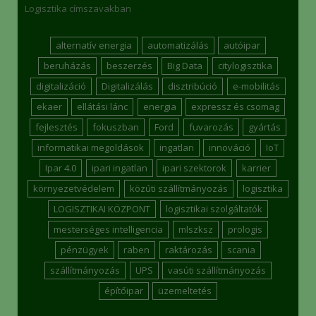
Logisztika címszavakban
alternatív energia
automatizálás
autóipar
beruházás
beszerzés
Big Data
citylogisztika
digitalizáció
Digitalizálás
disztribúció
e-mobilitás
ekaer
ellátási lánc
energia
expressz és csomag
fejlesztés
fokuszban
Ford
fuvarozás
gyártás
informatikai megoldások
ingatlan
innováció
IoT
Ipar 4.0
ipari ingatlan
ipari szektorok
karrier
környezetvédelem
közúti szállítmányozás
logisztika
LOGISZTIKAI KÖZPONT
logisztikai szolgáltatók
mesterséges intelligencia
mlszksz
prologis
pénzügyek
raben
raktározás
scania
szállítmányozás
UPS
vasúti szállítmányozás
építőipar
üzemeltetés