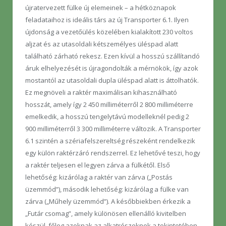
újratervezett fülke új elemeinek – a hétköznapok
feladataihoz is ideális társ az új Transporter 6.1. Ilyen
újdonság a vezetőülés közelében kialakított 230 voltos
aljzat és az utasoldali kétszemélyes üléspad alatt
található zárható rekesz. Ezen kívül a hosszú szállítandó
áruk elhelyezését is újragondolták a mérnökök, így azok
mostantól az utasoldali dupla üléspad alatt is áttolhatók.
Ez megnöveli a raktér maximálisan kihasználható
hosszát, amely így 2 450 milliméterről 2 800 milliméterre
emelkedik, a hosszú tengelytávú modelleknél pedig 2
900 milliméterről 3 300 milliméterre változik. A Transporter
6.1 szintén a szériafelszereltség részeként rendelkezik
egy külön raktérzáró rendszerrel. Ez lehetővé teszi, hogy
a raktér teljesen el legyen zárva a fülkétől. Első
lehetőség: kizárólag a raktér van zárva („Postás
üzemmód”), második lehetőség: kizárólag a fülke van
zárva („Műhely üzemmód”). A későbbiekben érkezik a
„Futár csomag”, amely különösen ellenálló kivitelben
készül, főleg azoknak az alkatrészeknek a tekintetében,