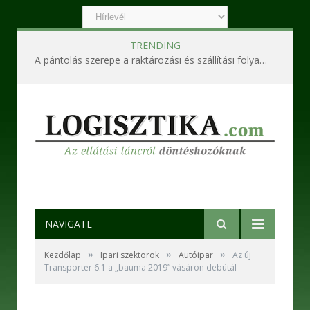
TRENDING
A pántolás szerepe a raktározási és szállítási folyamatokban
NAVIGATE
»
»
»
Kezdőlap
Ipari szektorok
Autóipar
Az új
Transporter 6.1 a „bauma 2019” vásáron debütál