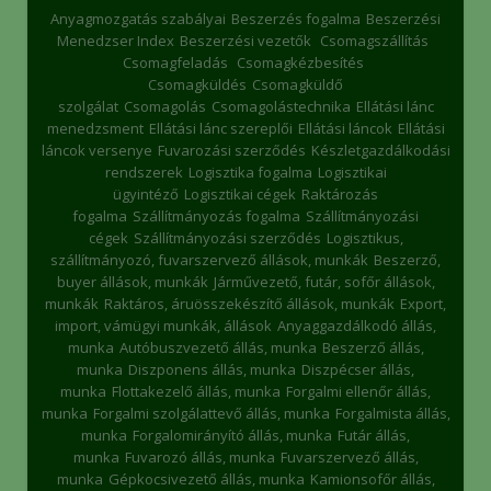
Anyagmozgatás szabályai
Beszerzés fogalma
Beszerzési
Menedzser Index
Beszerzési vezetők
Csomagszállítás
Csomagfeladás
Csomagkézbesítés
Csomagküldés
Csomagküldő
szolgálat
Csomagolás
Csomagolástechnika
Ellátási lánc
menedzsment
Ellátási lánc szereplői
Ellátási láncok
Ellátási
láncok versenye
Fuvarozási szerződés
Készletgazdálkodási
rendszerek
Logisztika fogalma
Logisztikai
ügyintéző
Logisztikai cégek
Raktározás
fogalma
Szállítmányozás fogalma
Szállítmányozási
cégek
Szállítmányozási szerződés
Logisztikus,
szállítmányozó, fuvarszervező állások, munkák
Beszerző,
buyer állások, munkák
Járművezető, futár, sofőr állások,
munkák
Raktáros, áruösszekészítő állások, munkák
Export,
import, vámügyi munkák, állások
Anyaggazdálkodó állás,
munka
Autóbuszvezető állás, munka
Beszerző állás,
munka
Diszponens állás, munka
Diszpécser állás,
munka
Flottakezelő állás, munka
Forgalmi ellenőr állás,
munka
Forgalmi szolgálattevő állás, munka
Forgalmista állás,
munka
Forgalomirányító állás, munka
Futár állás,
munka
Fuvarozó állás, munka
Fuvarszervező állás,
munka
Gépkocsivezető állás, munka
Kamionsofőr állás,