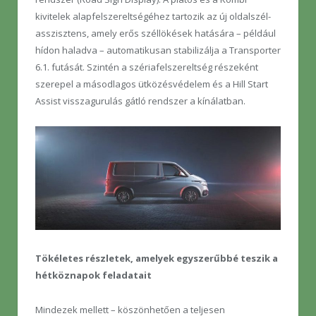
kivitelek alapfelszereltségéhez tartozik az új oldalszél-
asszisztens, amely erős széllökések hatására – például
hídon haladva – automatikusan stabilizálja a Transporter
6.1. futását. Szintén a szériafelszereltség részeként
szerepel a másodlagos ütközésvédelem és a Hill Start
Assist visszagurulás gátló rendszer a kínálatban.
Tökéletes részletek, amelyek egyszerűbbé teszik a
hétköznapok feladatait
Mindezek mellett – köszönhetően a teljesen