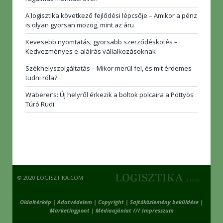
A logisztika következő fejlődési lépcsője – Amikor a pénz
is olyan gyorsan mozog, mint az áru
Kevesebb nyomtatás, gyorsabb szerződéskötés –
Kedvezményes e-aláírás vállalkozásoknak
Székhelyszolgáltatás – Mikor merül fel, és mit érdemes
tudni róla?
Waberer’s: Új helyről érkezik a boltok polcaira a Pöttyös
Túró Rudi
© 2020 LOGISZTIKA.COM
Oldaltérkép
|
Adatvédelem
|
Copyright
|
Sajtóközlemény beküldése
|
Marketingpont
|
Médiaajánlat /// Impresszum