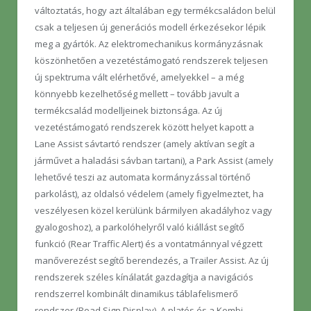
változtatás, hogy azt általában egy termékcsaládon belül
csak a teljesen új generációs modell érkezésekor lépik
meg a gyártók. Az elektromechanikus kormányzásnak
köszönhetően a vezetéstámogató rendszerek teljesen
új spektruma vált elérhetővé, amelyekkel – a még
könnyebb kezelhetőség mellett – tovább javult a
termékcsalád modelljeinek biztonsága. Az új
vezetéstámogató rendszerek között helyet kapott a
Lane Assist sávtartó rendszer (amely aktívan segít a
járművet a haladási sávban tartani), a Park Assist (amely
lehetővé teszi az automata kormányzással történő
parkolást), az oldalsó védelem (amely figyelmeztet, ha
veszélyesen közel kerülünk bármilyen akadályhoz vagy
gyalogoshoz), a parkolóhelyről való kiállást segítő
funkció (Rear Traffic Alert) és a vontatmánnyal végzett
manőverezést segítő berendezés, a Trailer Assist. Az új
rendszerek széles kínálatát gazdagítja a navigációs
rendszerrel kombinált dinamikus táblafelismerő
rendszer (Road Sign Display). A platós és a Kombi