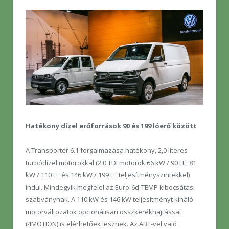
Hatékony dízel erőforrások 90 és 199 lóerő között
A Transporter 6.1 forgalmazása hatékony, 2,0 literes
turbódízel motorokkal (2.0 TDI motorok 66 kW / 90 LE, 81
kW / 110 LE és 146 kW / 199 LE teljesítményszintekkel)
indul. Mindegyik megfelel az Euro-6d-TEMP kibocsátási
szabványnak. A 110 kW és 146 kW teljesítményt kínáló
motorváltozatok opcionálisan összkerékhajtással
(4MOTION) is elérhetőek lesznek. Az ABT-vel való