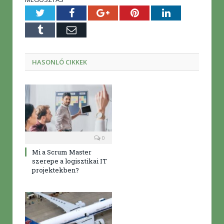
Twitter
Facebook
Google+
Pinterest
LinkedIn
Tumblr
E-
mail
HASONLÓ CIKKEK
0
Mi a Scrum Master
szerepe a logisztikai IT
projektekben?