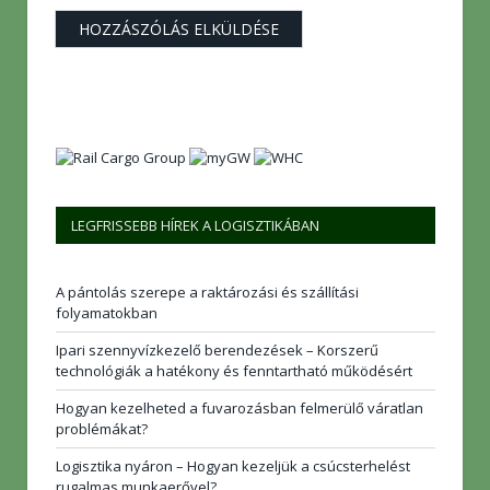
LEGFRISSEBB HÍREK A LOGISZTIKÁBAN
A pántolás szerepe a raktározási és szállítási
folyamatokban
Ipari szennyvízkezelő berendezések – Korszerű
technológiák a hatékony és fenntartható működésért
Hogyan kezelheted a fuvarozásban felmerülő váratlan
problémákat?
Logisztika nyáron – Hogyan kezeljük a csúcsterhelést
rugalmas munkaerővel?